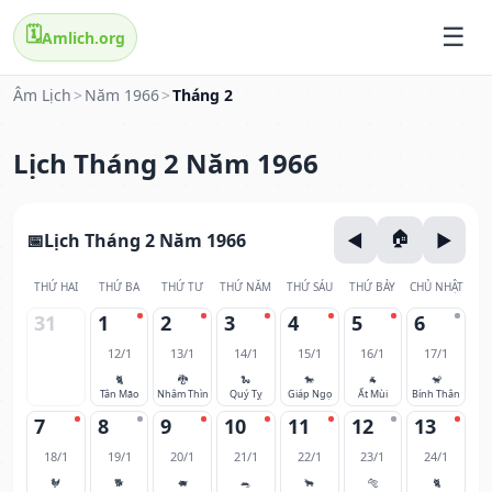
🗓️
Amlich.org
Âm Lịch
>
Năm 1966
>
Tháng 2
Lịch Tháng 2 Năm 1966
Lịch Tháng 2 Năm 1966
THỨ HAI
THỨ BA
THỨ TƯ
THỨ NĂM
THỨ SÁU
THỨ BẢY
CHỦ NHẬT
31
1
2
3
4
5
6
12/1
13/1
14/1
15/1
16/1
17/1
🐈
🐉
🐍
🐎
🐐
🐒
Tân Mão
Nhâm Thìn
Quý Tỵ
Giáp Ngọ
Ất Mùi
Bính Thân
7
8
9
10
11
12
13
18/1
19/1
20/1
21/1
22/1
23/1
24/1
🐓
🐕
🐖
🐀
🐂
🐅
🐈