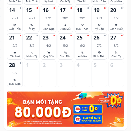
Đinh Dậu
Mậu Tuất
Kỷ Hợi
Canh Tý
Tân Sửu
Nhâm Dần
Quý Mão
14
15
16
17
18
19
20
25/1
26/1
27/1
28/1
29/1
30/1
1/2
🐉
🐍
🐎
🐐
🐒
🐓
🐕
Giáp Thìn
Ất Tỵ
Bính Ngọ
Đinh Mùi
Mậu Thân
Kỷ Dậu
Canh Tuất
21
22
23
24
25
26
27
2/2
3/2
4/2
5/2
6/2
7/2
8/2
🐖
🐀
🐂
🐅
🐈
🐉
🐍
Tân Hợi
Nhâm Tý
Quý Sửu
Giáp Dần
Ất Mão
Bính Thìn
Đinh Tỵ
28
1
2
3
4
5
6
9/2
🐎
Mậu Ngọ