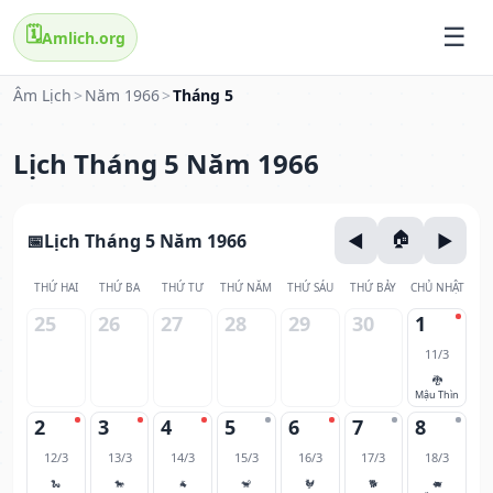
🗓️
Amlich.org
Âm Lịch
>
Năm 1966
>
Tháng 5
Lịch Tháng 5 Năm 1966
Lịch Tháng 5 Năm 1966
THỨ HAI
THỨ BA
THỨ TƯ
THỨ NĂM
THỨ SÁU
THỨ BẢY
CHỦ NHẬT
25
26
27
28
29
30
1
11/3
🐉
Mậu Thìn
2
3
4
5
6
7
8
12/3
13/3
14/3
15/3
16/3
17/3
18/3
🐍
🐎
🐐
🐒
🐓
🐕
🐖