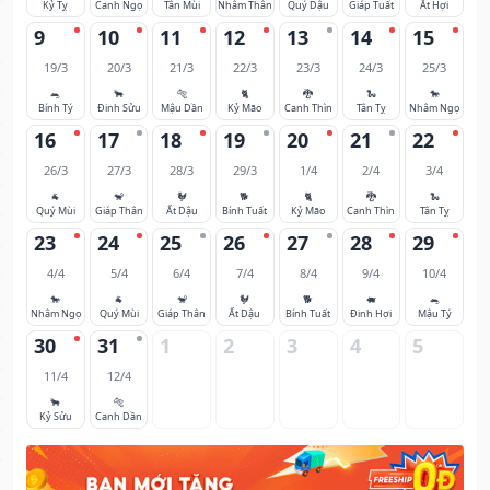
Kỷ Tỵ
Canh Ngọ
Tân Mùi
Nhâm Thân
Quý Dậu
Giáp Tuất
Ất Hợi
9
10
11
12
13
14
15
19/3
20/3
21/3
22/3
23/3
24/3
25/3
🐀
🐂
🐅
🐈
🐉
🐍
🐎
Bính Tý
Đinh Sửu
Mậu Dần
Kỷ Mão
Canh Thìn
Tân Tỵ
Nhâm Ngọ
16
17
18
19
20
21
22
26/3
27/3
28/3
29/3
1/4
2/4
3/4
🐐
🐒
🐓
🐕
🐈
🐉
🐍
Quý Mùi
Giáp Thân
Ất Dậu
Bính Tuất
Kỷ Mão
Canh Thìn
Tân Tỵ
23
24
25
26
27
28
29
4/4
5/4
6/4
7/4
8/4
9/4
10/4
🐎
🐐
🐒
🐓
🐕
🐖
🐀
Nhâm Ngọ
Quý Mùi
Giáp Thân
Ất Dậu
Bính Tuất
Đinh Hợi
Mậu Tý
30
31
1
2
3
4
5
11/4
12/4
🐂
🐅
Kỷ Sửu
Canh Dần