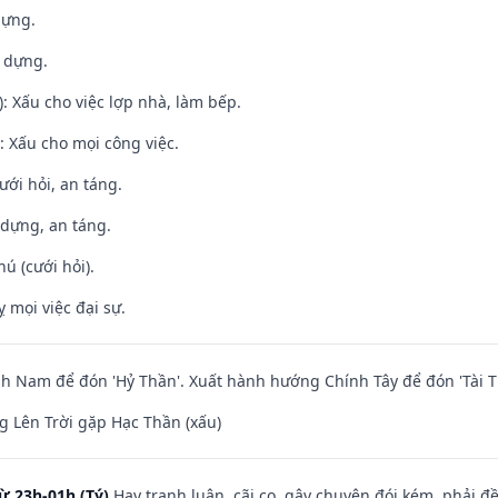
dựng.
y dựng.
: Xấu cho việc lợp nhà, làm bếp.
 Xấu cho mọi công việc.
ưới hỏi, an táng.
 dựng, an táng.
hú (cưới hỏi).
ỵ mọi việc đại sự.
 Nam để đón 'Hỷ Thần'. Xuất hành hướng Chính Tây để đón 'Tài T
 Lên Trời gặp Hạc Thần (xấu)
ừ 23h-01h (Tý)
Hay tranh luận, cãi cọ, gây chuyện đói kém, phải đ