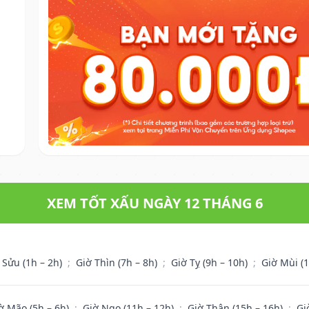
XEM TỐT XẤU NGÀY 12 THÁNG 6
 Sửu (1h – 2h)
;
Giờ Thìn (7h – 8h)
;
Giờ Tỵ (9h – 10h)
;
Giờ Mùi (
ờ Mão (5h – 6h)
;
Giờ Ngọ (11h – 12h)
;
Giờ Thân (15h – 16h)
;
Gi