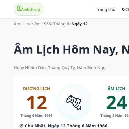
🗓️
Trang chủ
🔄
C
Amlich.org
Âm Lịch
>
Năm 1966
>
Tháng 6
>
Ngày 12
Âm Lịch Hôm Nay, N
Ngày Nhâm Dần, Tháng Quý Tỵ, Năm Bính Ngọ
DƯƠNG LỊCH
ÂM LỊCH
12
24
🐅
Tháng 6 Năm 1966
Tháng 4 Năm 19
☀️ Chủ Nhật, Ngày 12 Tháng 6 Năm 1966