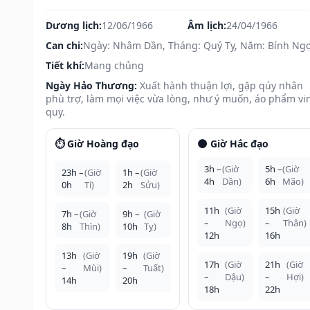
Dương lịch:
12/06/1966
Âm lịch:
24/04/1966
Can chi:
Ngày: Nhâm Dần, Tháng: Quý Tỵ, Năm: Bính Ng
Tiết khí:
Mang chủng
Ngày Hảo Thương:
Xuất hành thuận lợi, gặp qúy nhân
phù trợ, làm mọi việc vừa lòng, như ý muốn, áo phẩm vi
quy.
⏱️ Giờ Hoàng đạo
🌑 Giờ Hắc đạo
3h –
(Giờ
5h –
(Giờ
23h –
(Giờ
1h –
(Giờ
4h
Dần)
6h
Mão)
0h
Tí)
2h
Sửu)
11h
(Giờ
15h
(Giờ
7h –
(Giờ
9h –
(Giờ
–
Ngọ)
–
Thân)
8h
Thìn)
10h
Tỵ)
12h
16h
13h
(Giờ
19h
(Giờ
17h
(Giờ
21h
(Giờ
–
Mùi)
–
Tuất)
–
Dậu)
–
Hợi)
14h
20h
18h
22h