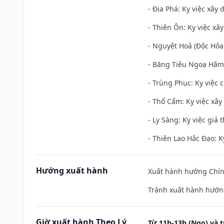
- Địa Phá: Kỵ việc xây 
- Thiên Ôn: Kỵ việc xâ
- Nguyệt Hoả (Độc Hỏa)
- Băng Tiêu Ngoạ Hãm:
- Trùng Phục: Kỵ việc c
- Thổ Cẩm: Kỵ việc xây
- Ly Sàng: Kỵ việc giá t
- Thiên Lao Hắc Đạo: K
Hướng xuất hành
Xuất hành hướng Chính
Tránh xuất hành hướng
Giờ xuất hành Theo Lý
Từ 11h-13h (Ngọ) và t