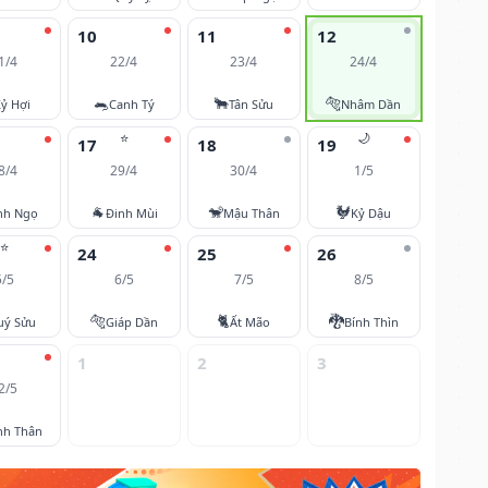
10
11
12
1/4
22/4
23/4
24/4
🐀
🐂
🐅
ỷ Hợi
Canh Tý
Tân Sửu
Nhâm Dần
⭐
🌙
17
18
19
8/4
29/4
30/4
1/5
🐐
🐒
🐓
nh Ngọ
Đinh Mùi
Mậu Thân
Kỷ Dậu
⭐
24
25
26
5/5
6/5
7/5
8/5
🐅
🐈
🐉
uý Sửu
Giáp Dần
Ất Mão
Bính Thìn
1
2
3
2/5
nh Thân