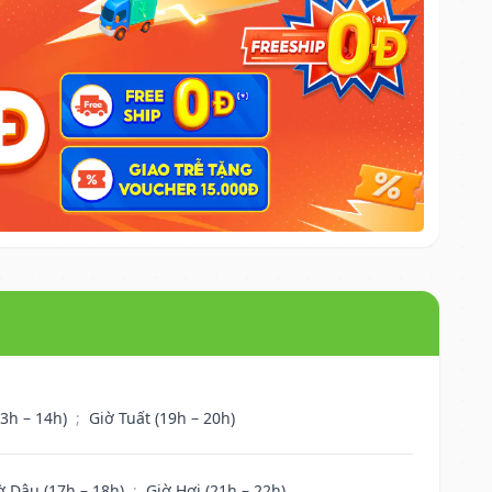
13h – 14h)
;
Giờ Tuất (19h – 20h)
ờ Dậu (17h – 18h)
;
Giờ Hợi (21h – 22h)