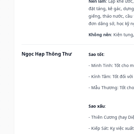
Nên làm
: Lập khế ước
đặt táng, kê gác, dựng
giếng, tháo nước, cầu 
đơn dâng sớ, học kỹ ng
Không nên
: Kiện tụng
Ngọc Hạp Thông Thư
Sao tốt
:
- Minh Tinh: Tốt cho m
- Kính Tâm: Tốt đối với 
- Mẫu Thương: Tốt cho 
Sao xấu
:
- Thiên Cương (hay Diệ
- Kiếp Sát: Kỵ việc xuấ