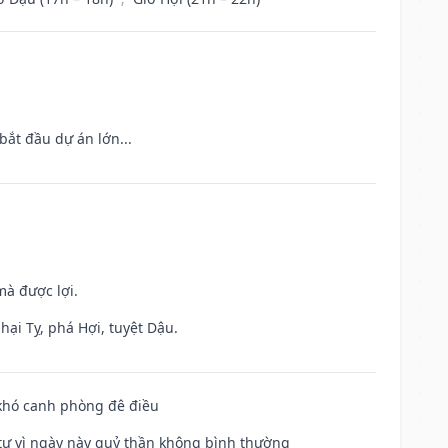
bắt đầu dự án lớn...
mà được lợi.
hại Tỵ, phá Hợi, tuyệt Dậu.
 khó canh phòng đê điều
ế tự vì ngày này quỷ thần không bình thường