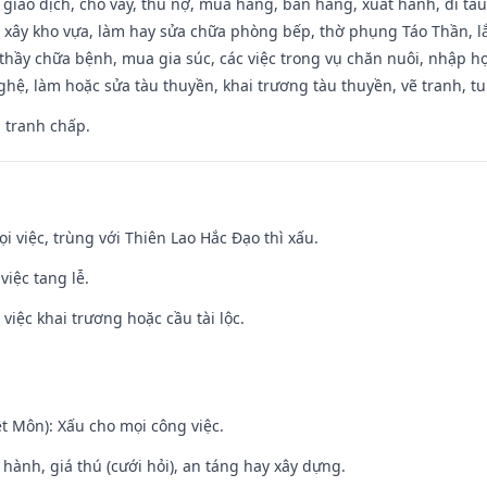
, giao dịch, cho vay, thu nợ, mua hàng, bán hàng, xuất hành, đi tà
 xây kho vựa, làm hay sửa chữa phòng bếp, thờ phụng Táo Thần, lắp
thầy chữa bệnh, mua gia súc, các việc trong vụ chăn nuôi, nhập học
hệ, làm hoặc sửa tàu thuyền, khai trương tàu thuyền, vẽ tranh, tu 
, tranh chấp.
ọi việc, trùng với Thiên Lao Hắc Đạo thì xấu.
việc tang lễ.
việc khai trương hoặc cầu tài lộc.
t Môn): Xấu cho mọi công việc.
t hành, giá thú (cưới hỏi), an táng hay xây dựng.