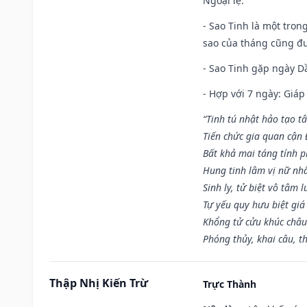
Ngoại lệ
:
- Sao Tinh là một tron
sao của tháng cũng đ
- Sao Tinh gặp ngày Dầ
- Hợp với 7 ngày: Giá
“Tinh tú nhật hảo tạo t
Tiến chức gia quan cận
Bất khả mai táng tính p
Hung tinh lâm vị nữ nh
Sinh ly, tử biệt vô tâm l
Tự yếu quy hưu biệt giá
Khổng tử cửu khúc châu
Phóng thủy, khai câu, t
Thập Nhị Kiến Trừ
Trực Thành