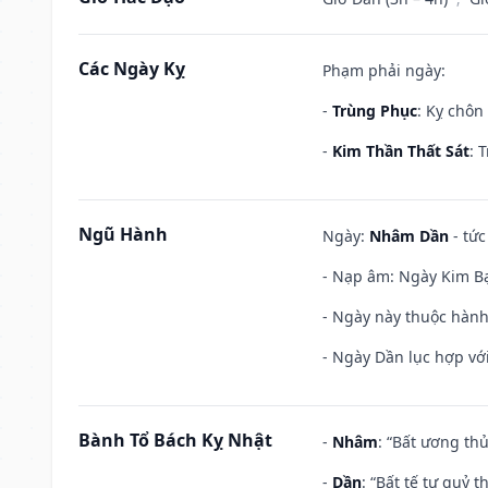
Các Ngày Kỵ
Phạm phải ngày:
-
Trùng Phục
: Kỵ chôn
-
Kim Thần Thất Sát
: 
Ngũ Hành
Ngày:
Nhâm Dần
- tức
- Nạp âm: Ngày Kim Bạ
- Ngày này thuộc hành
- Ngày Dần lục hợp với
Bành Tổ Bách Kỵ Nhật
-
Nhâm
: “Bất ương th
-
Dần
: “Bất tế tự quỷ