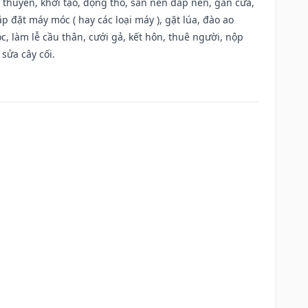
u thuyền, khởi tạo, động thổ, san nền đắp nền, gắn cửa,
 đặt máy móc ( hay các loại máy ), gặt lúa, đào ao
, làm lễ cầu thân, cưới gả, kết hôn, thuê người, nộp
sửa cây cối.