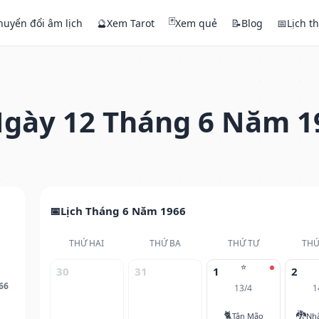
🃏
huyển đổi âm lịch
🔮
Xem Tarot
Xem quẻ
📝
Blog
📅
Lịch t
gày 12 Tháng 6 Năm 1
Lịch Tháng 6 Năm 1966
THỨ HAI
THỨ BA
THỨ TƯ
THỨ
⭐
30
31
1
2
66
13/4
1
🐈
🐉
Tân Mão
Nh