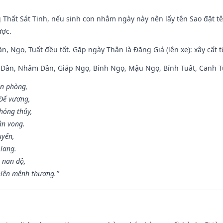
g Thất Sát Tinh, nếu sinh con nhằm ngày này nên lấy tên Sao đặt tê
ược.
n, Ngọ, Tuất đều tốt. Gặp ngày Thân là Đăng Giá (lên xe): xây cất 
p Dần, Nhâm Dần, Giáp Ngọ, Bính Ngọ, Mậu Ngọ, Bính Tuất, Canh T
ân phòng,
 Đế vương,
hóng thủy,
ân vong.
uyến,
 lang.
 nan độ,
hiên mệnh thương.”