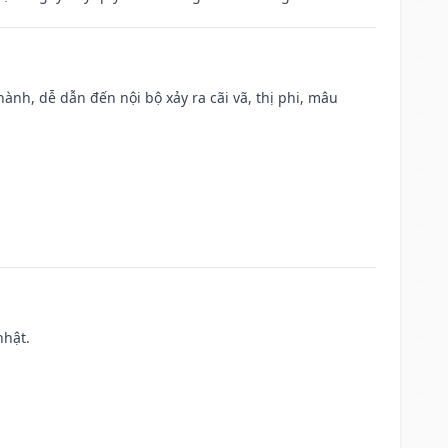
nh, dễ dẫn đến nội bộ xảy ra cãi vã, thị phi, mâu
nhật.