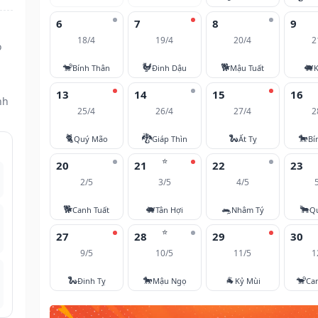
6
7
8
9
18/4
19/4
20/4
2
ọ
🐒
🐓
🐕
🐖
Bính Thân
Đinh Dậu
Mậu Tuất
K
13
14
15
16
nh
25/4
26/4
27/4
2
🐈
🐉
🐍
🐎
Quý Mão
Giáp Thìn
Ất Tỵ
Bí
⭐
20
21
22
23
2/5
3/5
4/5
🐕
🐖
🐀
🐂
Canh Tuất
Tân Hợi
Nhâm Tý
Q
⭐
27
28
29
30
9/5
10/5
11/5
1
🐍
🐎
🐐
🐒
Đinh Tỵ
Mậu Ngọ
Kỷ Mùi
Ca