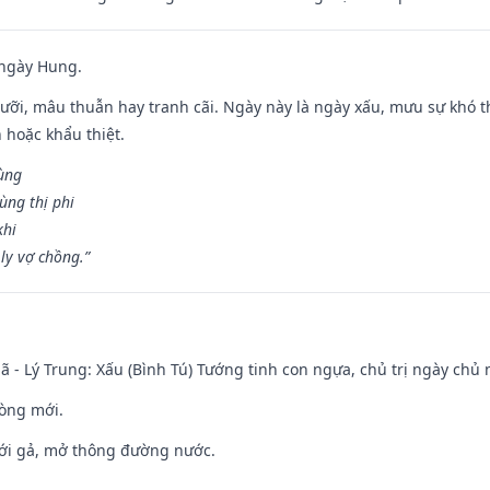
 ngày Hung.
ỡi, mâu thuẫn hay tranh cãi. Ngày này là ngày xấu, mưu sự khó thà
 hoặc khẩu thiệt.
cùng
ùng thị phi
khi
ly vợ chồng.”
ã - Lý Trung: Xấu (Bình Tú) Tướng tinh con ngựa, chủ trị ngày chủ 
òng mới.
ưới gả, mở thông đường nước.