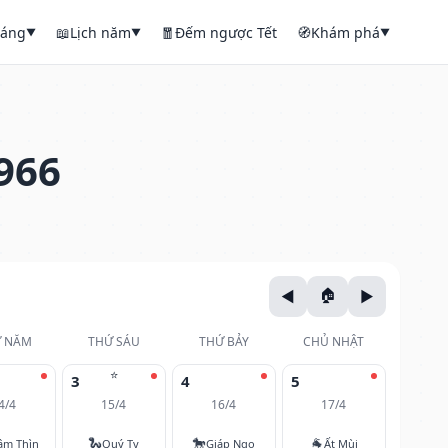
háng
📖
Lịch năm
🧧
Đếm ngược Tết
🧭
Khám phá
▼
▼
▼
966
 NĂM
THỨ SÁU
THỨ BẢY
CHỦ NHẬT
⭐
3
4
5
4/4
15/4
16/4
17/4
🐍
🐎
🐐
âm Thìn
Quý Tỵ
Giáp Ngọ
Ất Mùi