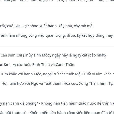
 cất, cưới xin, vợ chồng xuất hành, xây nhà, xây mồ mả.
Tránh làm những công việc quan trọng, đi xa, ký kết hợp đồng, hay 
 Can sinh Chi (Thủy sinh Mộc), ngày này là ngày cát (bảo nhật).
c Kim, kỵ các tuổi: Bính Thân và Canh Thân.
 Kim khắc với hành Mộc, ngoại trừ các tuổi: Mậu Tuất vì Kim khắc 
 Hợi, tam hợp với Ngọ và Tuất thành Hỏa cục. Xung Thân, hình Tỵ, 
ủy nan canh đê phòng” - Không nên tiến hành tháo nước để tránh
 thần bất thường” - Không nên tiến hành công việc liên quan đến t