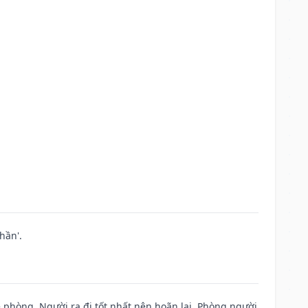
hần'.
ề phòng. Người ra đi tốt nhất nên hoãn lại. Phòng người