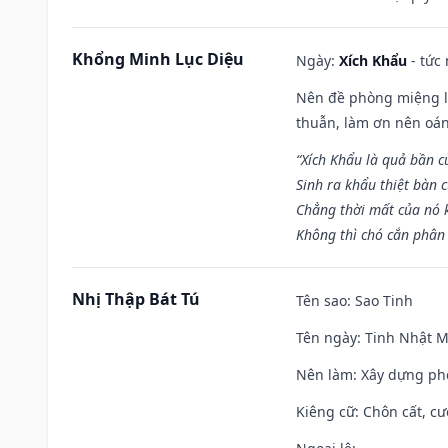
Khổng Minh Lục Diệu
Ngày:
Xích Khẩu
- tức
Nên đề phòng miệng lư
thuẫn, làm ơn nên oán
“Xích Khẩu là quả bần 
Sinh ra khẩu thiệt bàn c
Chẳng thời mất của nó 
Không thì chó cắn phân 
Nhị Thập Bát Tú
Tên sao
: Sao Tinh
Tên ngày
: Tinh Nhật M
Nên làm
: Xây dựng ph
Kiêng cữ
: Chôn cất, c