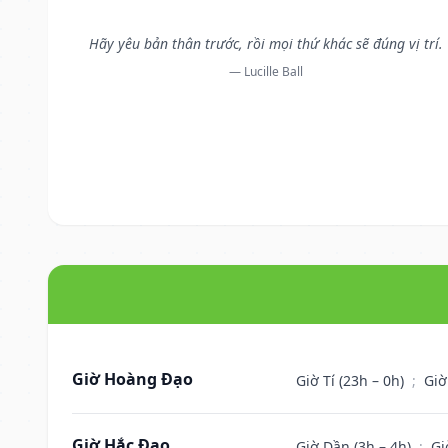
Hãy yêu bản thân trước, rồi mọi thứ khác sẽ đúng vị trí.
— Lucille Ball
Giờ Hoàng Đạo
Giờ Tí (23h – 0h)
;
Giờ
Giờ Hắc Đạo
Giờ Dần (3h – 4h)
;
Gi