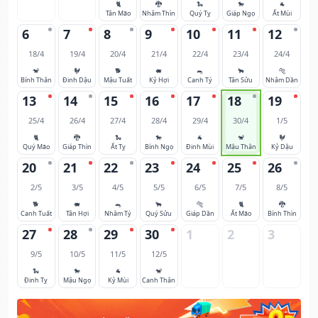
🐈
🐉
🐍
🐎
🐐
Tân Mão
Nhâm Thìn
Quý Tỵ
Giáp Ngọ
Ất Mùi
6
7
8
9
10
11
12
18/4
19/4
20/4
21/4
22/4
23/4
24/4
🐒
🐓
🐕
🐖
🐀
🐂
🐅
Bính Thân
Đinh Dậu
Mậu Tuất
Kỷ Hợi
Canh Tý
Tân Sửu
Nhâm Dần
13
14
15
16
17
18
19
25/4
26/4
27/4
28/4
29/4
30/4
1/5
🐈
🐉
🐍
🐎
🐐
🐒
🐓
Quý Mão
Giáp Thìn
Ất Tỵ
Bính Ngọ
Đinh Mùi
Mậu Thân
Kỷ Dậu
20
21
22
23
24
25
26
2/5
3/5
4/5
5/5
6/5
7/5
8/5
🐕
🐖
🐀
🐂
🐅
🐈
🐉
Canh Tuất
Tân Hợi
Nhâm Tý
Quý Sửu
Giáp Dần
Ất Mão
Bính Thìn
27
28
29
30
1
2
3
9/5
10/5
11/5
12/5
🐍
🐎
🐐
🐒
Đinh Tỵ
Mậu Ngọ
Kỷ Mùi
Canh Thân