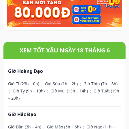
XEM TỐT XẤU NGÀY 18 THÁNG 6
Giờ Hoàng Đạo
Giờ Tí (23h – 0h)
;
Giờ Sửu (1h – 2h)
;
Giờ Thìn (7h – 8h)
;
Giờ Tỵ (9h – 10h)
;
Giờ Mùi (13h – 14h)
;
Giờ Tuất (19h
– 20h)
Giờ Hắc Đạo
Giờ Dần (3h – 4h)
;
Giờ Mão (5h – 6h)
;
Giờ Ngọ (11h –