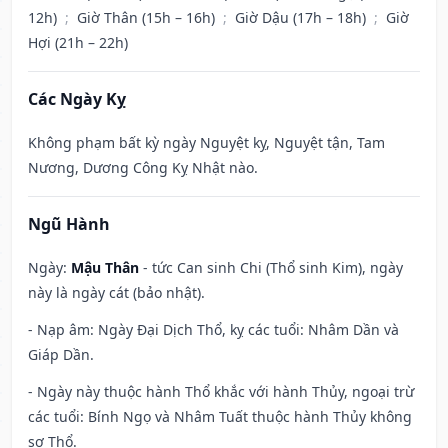
12h)
;
Giờ Thân (15h – 16h)
;
Giờ Dậu (17h – 18h)
;
Giờ
Hợi (21h – 22h)
Các Ngày Kỵ
Không phạm bất kỳ ngày Nguyệt kỵ, Nguyệt tận, Tam
Nương, Dương Công Kỵ Nhật nào.
Ngũ Hành
Ngày:
Mậu Thân
- tức Can sinh Chi (Thổ sinh Kim), ngày
này là ngày cát (bảo nhật).
- Nạp âm: Ngày Đại Dịch Thổ, kỵ các tuổi: Nhâm Dần và
Giáp Dần.
- Ngày này thuộc hành Thổ khắc với hành Thủy, ngoại trừ
các tuổi: Bính Ngọ và Nhâm Tuất thuộc hành Thủy không
sợ Thổ.