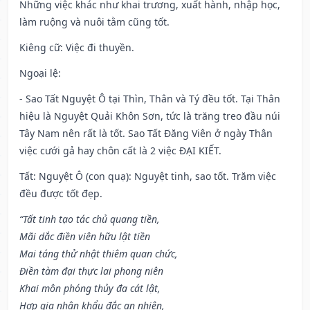
Những việc khác như khai trương, xuất hành, nhập học,
làm ruộng và nuôi tằm cũng tốt.
Kiêng cữ
: Việc đi thuyền.
Ngoại lệ
:
- Sao Tất Nguyệt Ô tại Thìn, Thân và Tý đều tốt. Tại Thân
hiệu là Nguyệt Quải Khôn Sơn, tức là trăng treo đầu núi
Tây Nam nên rất là tốt. Sao Tất Đăng Viên ở ngày Thân
việc cưới gả hay chôn cất là 2 việc ĐẠI KIẾT.
Tất: Nguyệt Ô (con quạ): Nguyệt tinh, sao tốt. Trăm việc
đều được tốt đẹp.
“Tất tinh tạo tác chủ quang tiền,
Mãi dắc điền viên hữu lật tiền
Mai táng thử nhật thiêm quan chức,
Điền tàm đại thực lai phong niên
Khai môn phóng thủy đa cát lật,
Hợp gia nhân khẩu đắc an nhiên,