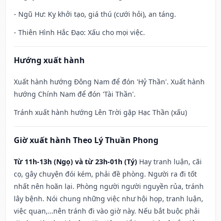
- Ngũ Hư: Kỵ khởi tạo, giá thú (cưới hỏi), an táng.
- Thiên Hình Hắc Đạo: Xấu cho mọi việc.
Hướng xuất hành
Xuất hành hướng Đông Nam để đón 'Hỷ Thần'. Xuất hành
hướng Chính Nam để đón 'Tài Thần'.
Tránh xuất hành hướng Lên Trời gặp Hạc Thần (xấu)
Giờ xuất hành Theo Lý Thuần Phong
Từ 11h-13h (Ngọ) và từ 23h-01h (Tý)
Hay tranh luận, cãi
cọ, gây chuyện đói kém, phải đề phòng. Người ra đi tốt
nhất nên hoãn lại. Phòng người người nguyền rủa, tránh
lây bệnh. Nói chung những việc như hội họp, tranh luận,
việc quan,…nên tránh đi vào giờ này. Nếu bắt buộc phải