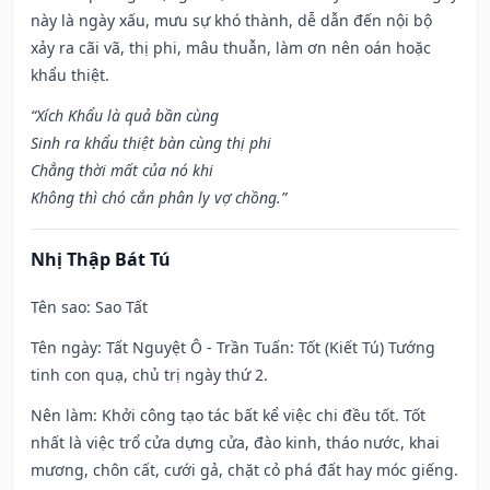
này là ngày xấu, mưu sự khó thành, dễ dẫn đến nội bộ
xảy ra cãi vã, thị phi, mâu thuẫn, làm ơn nên oán hoặc
khẩu thiệt.
“Xích Khẩu là quả bần cùng
Sinh ra khẩu thiệt bàn cùng thị phi
Chẳng thời mất của nó khi
Không thì chó cắn phân ly vợ chồng.”
Nhị Thập Bát Tú
Tên sao
: Sao Tất
Tên ngày
: Tất Nguyệt Ô - Trần Tuấn: Tốt (Kiết Tú) Tướng
tinh con quạ, chủ trị ngày thứ 2.
Nên làm
: Khởi công tạo tác bất kể việc chi đều tốt. Tốt
nhất là việc trổ cửa dựng cửa, đào kinh, tháo nước, khai
mương, chôn cất, cưới gả, chặt cỏ phá đất hay móc giếng.