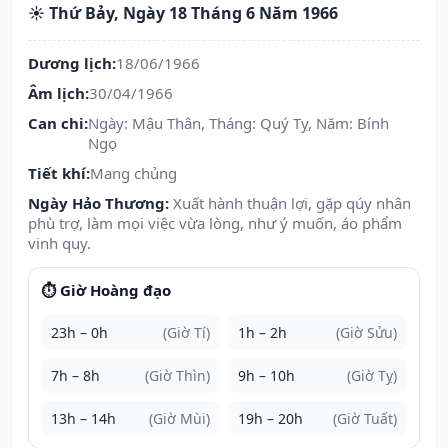
☀️ Thứ Bảy, Ngày 18 Tháng 6 Năm 1966
Dương lịch:
18/06/1966
Âm lịch:
30/04/1966
Can chi:
Ngày: Mậu Thân, Tháng: Quý Tỵ, Năm: Bính
Ngọ
Tiết khí:
Mang chủng
Ngày Hảo Thương:
Xuất hành thuận lợi, gặp qúy nhân
phù trợ, làm mọi việc vừa lòng, như ý muốn, áo phẩm
vinh quy.
⏱️ Giờ Hoàng đạo
23h – 0h
(Giờ Tí)
1h – 2h
(Giờ Sửu)
7h – 8h
(Giờ Thìn)
9h – 10h
(Giờ Tỵ)
13h – 14h
(Giờ Mùi)
19h – 20h
(Giờ Tuất)