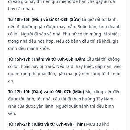
đi vào giờ này thì nên giữ miệng để hạn ché gây ẩu đả
hay cãi nhau.
Từ 13h-15h (Mùi) và từ 01-03h (Sửu)
Là giờ rất tốt lành,
nếu đi thường gặp được may mắn. Buôn bán, kinh doanh
có lời. Người đi sắp về nhà. Phụ nữ có tin mừng. Mọi việc
trong nhà đều hòa hợp. Nếu có bệnh cầu thì sẽ khỏi, gia
đình đều mạnh khỏe.
Từ 15h-17h (Thân) và từ 03h-05h (Dần)
Cầu tài thì không
có lợi, hoặc hay bị trái ý. Nếu ra đi hay thiệt, gặp nạn, việc
quan trọng thì phải đòn, gặp ma quỷ nên cúng tế thì mới
an.
Từ 17h-19h (Dậu) và từ 05h-07h (Mão)
Mọi công việc đều
được tốt lành, tốt nhất cầu tài đi theo hướng Tây Nam –
Nhà cửa được yên lành. Người xuất hành thì đều bình
yên.
Từ 19h-21h (Tuất) và từ 07h-09h (Thìn)
Mưu sự khó