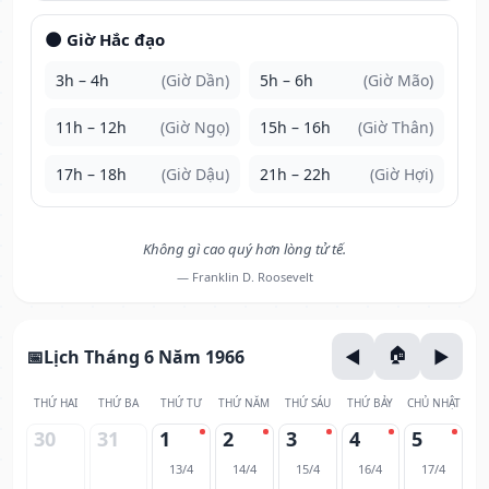
🌑 Giờ Hắc đạo
3h – 4h
(Giờ Dần)
5h – 6h
(Giờ Mão)
11h – 12h
(Giờ Ngọ)
15h – 16h
(Giờ Thân)
17h – 18h
(Giờ Dậu)
21h – 22h
(Giờ Hợi)
Không gì cao quý hơn lòng tử tế.
— Franklin D. Roosevelt
Lịch Tháng 6 Năm 1966
THỨ HAI
THỨ BA
THỨ TƯ
THỨ NĂM
THỨ SÁU
THỨ BẢY
CHỦ NHẬT
30
31
1
2
3
4
5
13/4
14/4
15/4
16/4
17/4