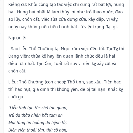
Kiêng cữ
: Khởi công tạo tác việc chi cũng rất bất lợi, hung
hại. Hung hại nhất là làm thủy lợi như trổ tháo nước, đào
ao lũy, chôn cất, việc sửa cửa dựng cửa, xây đắp. Vì vậy,
ngày nay không nên tiến hành bất cứ việc trọng đại gì.
Ngoại lệ
:
- Sao Liễu Thổ Chướng tại Ngọ trăm việc đều tốt. Tại Tỵ thì
Đăng Viên: thừa kế hay lên quan lãnh chức đều là hai
điều tốt nhất. Tại Dần, Tuất rất suy vi nên kỵ xây cất và
chôn cất.
Liễu: Thổ Chướng (con cheo): Thổ tinh, sao xấu. Tiền bạc
thì hao hụt, gia đình thì không yên, dễ bị tai nạn. Khắc kỵ
cưới gả.
“Liễu tinh tạo tác chủ tao quan,
Trú dạ thâu nhàn bất tạm an,
Mai táng ôn hoàng đa bệnh tử,
Điền viên thoái tận, thủ cô hàn,