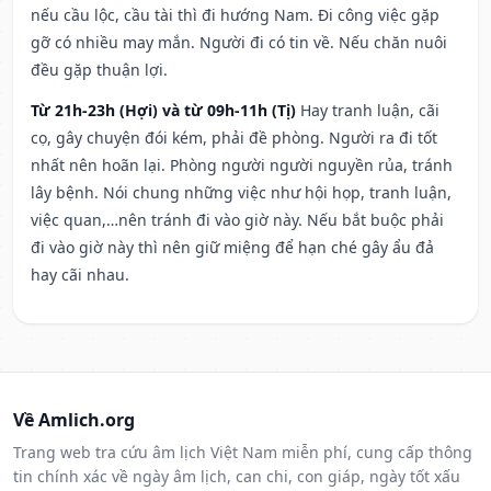
nếu cầu lộc, cầu tài thì đi hướng Nam. Đi công việc gặp
gỡ có nhiều may mắn. Người đi có tin về. Nếu chăn nuôi
đều gặp thuận lợi.
Từ 21h-23h (Hợi) và từ 09h-11h (Tị)
Hay tranh luận, cãi
cọ, gây chuyện đói kém, phải đề phòng. Người ra đi tốt
nhất nên hoãn lại. Phòng người người nguyền rủa, tránh
lây bệnh. Nói chung những việc như hội họp, tranh luận,
việc quan,…nên tránh đi vào giờ này. Nếu bắt buộc phải
đi vào giờ này thì nên giữ miệng để hạn ché gây ẩu đả
hay cãi nhau.
Về Amlich.org
Trang web tra cứu âm lịch Việt Nam miễn phí, cung cấp thông
tin chính xác về ngày âm lịch, can chi, con giáp, ngày tốt xấu