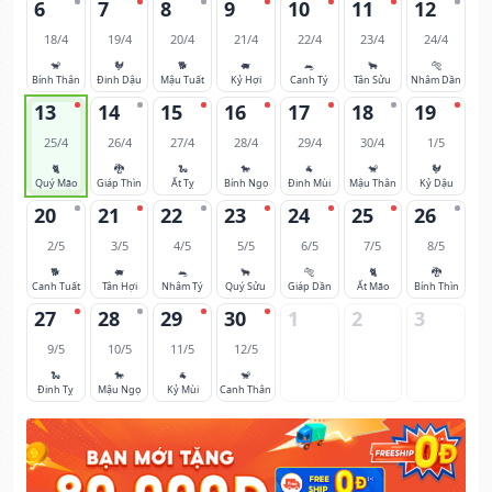
6
7
8
9
10
11
12
18/4
19/4
20/4
21/4
22/4
23/4
24/4
🐒
🐓
🐕
🐖
🐀
🐂
🐅
Bính Thân
Đinh Dậu
Mậu Tuất
Kỷ Hợi
Canh Tý
Tân Sửu
Nhâm Dần
13
14
15
16
17
18
19
25/4
26/4
27/4
28/4
29/4
30/4
1/5
🐈
🐉
🐍
🐎
🐐
🐒
🐓
Quý Mão
Giáp Thìn
Ất Tỵ
Bính Ngọ
Đinh Mùi
Mậu Thân
Kỷ Dậu
20
21
22
23
24
25
26
2/5
3/5
4/5
5/5
6/5
7/5
8/5
🐕
🐖
🐀
🐂
🐅
🐈
🐉
Canh Tuất
Tân Hợi
Nhâm Tý
Quý Sửu
Giáp Dần
Ất Mão
Bính Thìn
27
28
29
30
1
2
3
9/5
10/5
11/5
12/5
🐍
🐎
🐐
🐒
Đinh Tỵ
Mậu Ngọ
Kỷ Mùi
Canh Thân