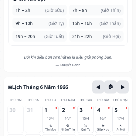
1h – 2h
(Giờ Sửu)
7h – 8h
(Giờ Thìn)
9h – 10h
(Giờ Tỵ)
15h – 16h
(Giờ Thân)
19h – 20h
(Giờ Tuất)
21h – 22h
(Giờ Hợi)
Đôi khi điều bạn sợ nhất lại là điều giải phóng bạn.
— Khuyết Danh
Lịch Tháng 6 Năm 1966
THỨ HAI
THỨ BA
THỨ TƯ
THỨ NĂM
THỨ SÁU
THỨ BẢY
CHỦ NHẬT
30
31
1
2
3
4
5
13/4
14/4
15/4
16/4
17/4
🐈
🐉
🐍
🐎
🐐
Tân Mão
Nhâm Thìn
Quý Tỵ
Giáp Ngọ
Ất Mùi