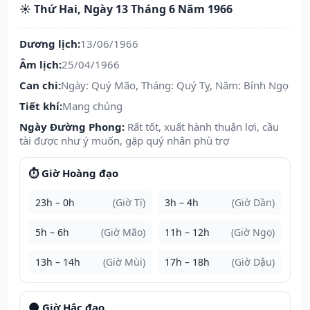
☀️ Thứ Hai, Ngày 13 Tháng 6 Năm 1966
Dương lịch:
13/06/1966
Âm lịch:
25/04/1966
Can chi:
Ngày: Quý Mão, Tháng: Quý Tỵ, Năm: Bính Ngọ
Tiết khí:
Mang chủng
Ngày Đường Phong:
Rất tốt, xuất hành thuận lợi, cầu
tài được như ý muốn, gặp quý nhân phù trợ
⏱️ Giờ Hoàng đạo
23h – 0h
(Giờ Tí)
3h – 4h
(Giờ Dần)
5h – 6h
(Giờ Mão)
11h – 12h
(Giờ Ngọ)
13h – 14h
(Giờ Mùi)
17h – 18h
(Giờ Dậu)
🌑 Giờ Hắc đạo