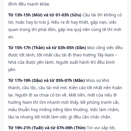
đình đều mạnh khỏe.
Từ 13h-15h (Mùi) và từ 01-03h (Sửu)
Cầu tài thì không có
lợi, hoặc hay bị trái ý. Nếu ra đi hay thiệt, gặp nạn, việc
quan trọng thì phải đòn, gặp ma quỷ nên cúng tế thì mới
an.
Từ 15h-17h (Thân) và từ 03h-05h (Dần)
Mọi công việc đều
được tốt lành, tốt nhất cầu tài đi theo hướng Tây Nam –
Nhà cửa được yên lành. Người xuất hành thì đều bình
yên.
Từ 17h-19h (Dậu) và từ 05h-07h (Mão)
Mưu sự khó
thành, cầu lộc, cầu tài mờ mịt. Kiện cáo tốt nhất nên hoãn
lại. Người đi xa chưa có tin về. Mất tiền, mất của nếu đi
hướng Nam thì tìm nhanh mới thấy. Đề phòng tranh cãi,
mâu thuẫn hay miệng tiếng tầm thường. Việc làm chậm,
lâu la nhưng tốt nhất làm việc gì đều cần chắc chắn.
Từ 19h-21h (Tuất) và từ 07h-09h (Thìn)
Tin vui sắp tới,