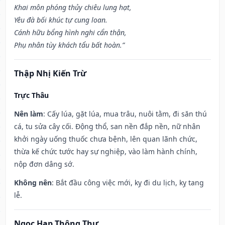
Khai môn phóng thủy chiêu lung hạt,
Yêu đà bối khúc tự cung loan.
Cánh hữu bổng hình nghi cẩn thận,
Phụ nhân tùy khách tẩu bất hoàn.”
Thập Nhị Kiến Trừ
Trực Thâu
Nên làm
: Cấy lúa, gặt lúa, mua trâu, nuôi tằm, đi săn thú
cá, tu sửa cây cối. Động thổ, san nền đắp nền, nữ nhân
khởi ngày uống thuốc chưa bệnh, lên quan lãnh chức,
thừa kế chức tước hay sự nghiệp, vào làm hành chính,
nộp đơn dâng sớ.
Không nên
: Bắt đầu công việc mới, kỵ đi du lịch, kỵ tang
lễ.
Ngọc Hạp Thông Thư