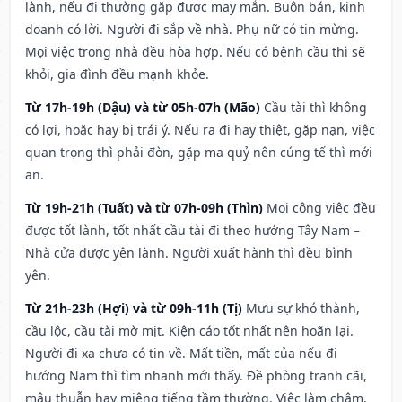
lành, nếu đi thường gặp được may mắn. Buôn bán, kinh
doanh có lời. Người đi sắp về nhà. Phụ nữ có tin mừng.
Mọi việc trong nhà đều hòa hợp. Nếu có bệnh cầu thì sẽ
khỏi, gia đình đều mạnh khỏe.
Từ 17h-19h (Dậu) và từ 05h-07h (Mão)
Cầu tài thì không
có lợi, hoặc hay bị trái ý. Nếu ra đi hay thiệt, gặp nạn, việc
quan trọng thì phải đòn, gặp ma quỷ nên cúng tế thì mới
an.
Từ 19h-21h (Tuất) và từ 07h-09h (Thìn)
Mọi công việc đều
được tốt lành, tốt nhất cầu tài đi theo hướng Tây Nam –
Nhà cửa được yên lành. Người xuất hành thì đều bình
yên.
Từ 21h-23h (Hợi) và từ 09h-11h (Tị)
Mưu sự khó thành,
cầu lộc, cầu tài mờ mịt. Kiện cáo tốt nhất nên hoãn lại.
Người đi xa chưa có tin về. Mất tiền, mất của nếu đi
hướng Nam thì tìm nhanh mới thấy. Đề phòng tranh cãi,
mâu thuẫn hay miệng tiếng tầm thường. Việc làm chậm,