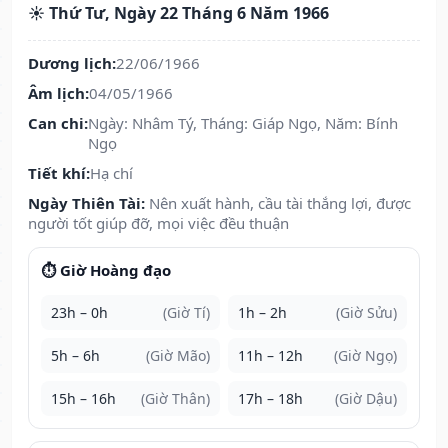
☀️ Thứ Tư, Ngày 22 Tháng 6 Năm 1966
Dương lịch:
22/06/1966
Âm lịch:
04/05/1966
Can chi:
Ngày: Nhâm Tý, Tháng: Giáp Ngọ, Năm: Bính
Ngọ
Tiết khí:
Hạ chí
Ngày Thiên Tài:
Nên xuất hành, cầu tài thắng lợi, được
người tốt giúp đỡ, mọi việc đều thuận
⏱️ Giờ Hoàng đạo
23h – 0h
(Giờ Tí)
1h – 2h
(Giờ Sửu)
5h – 6h
(Giờ Mão)
11h – 12h
(Giờ Ngọ)
15h – 16h
(Giờ Thân)
17h – 18h
(Giờ Dậu)