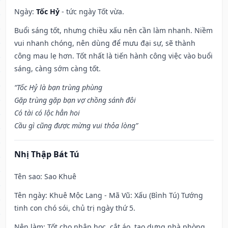
Ngày:
Tốc Hỷ
- tức ngày Tốt vừa.
Buổi sáng tốt, nhưng chiều xấu nên cần làm nhanh. Niềm
vui nhanh chóng, nên dùng để mưu đại sự, sẽ thành
công mau lẹ hơn. Tốt nhất là tiến hành công việc vào buổi
sáng, càng sớm càng tốt.
“Tốc Hỷ là bạn trùng phùng
Gặp trùng gặp bạn vợ chồng sánh đôi
Có tài có lộc hẳn hoi
Cầu gì cũng được mừng vui thỏa lòng”
Nhị Thập Bát Tú
Tên sao
: Sao Khuê
Tên ngày
: Khuê Mộc Lang - Mã Vũ: Xấu (Bình Tú) Tướng
tinh con chó sói, chủ trị ngày thứ 5.
Nên làm
: Tốt cho nhập học, cắt áo, tạo dựng nhà phòng