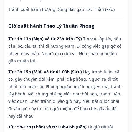
Tránh xuất hành hướng Đông Bắc gặp Hạc Thần (xấu)
Giờ xuất hành Theo Lý Thuần Phong
Từ 11h-13h (Ngọ) và từ 23h-01h (Tý)
Tin vui sắp tới, nếu
cầu lộc, cầu tài thì đi hướng Nam. Đi công việc gặp gỡ có
nhiều may mắn. Người đi có tin về. Nếu chăn nuôi đều
gặp thuận lợi.
Từ 13h-15h (Mùi) và từ 01-03h (Sửu)
Hay tranh luận, cãi
cọ, gây chuyện đói kém, phải đề phòng. Người ra đi tốt
nhất nên hoãn lại. Phòng người người nguyền rủa, tránh
lây bệnh. Nói chung những việc như hội họp, tranh luận,
việc quan,…nên tránh đi vào giờ này. Nếu bắt buộc phải
đi vào giờ này thì nên giữ miệng để hạn ché gây ẩu đả
hay cãi nhau.
Từ 15h-17h (Thân) và từ 03h-05h (Dần)
Là giờ rất tốt