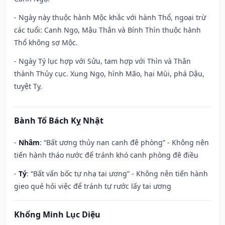
- Ngày này thuộc hành Mộc khắc với hành Thổ, ngoại trừ
các tuổi: Canh Ngọ, Mậu Thân và Bính Thìn thuộc hành
Thổ không sợ Mộc.
- Ngày Tý lục hợp với Sửu, tam hợp với Thìn và Thân
thành Thủy cục. Xung Ngọ, hình Mão, hại Mùi, phá Dậu,
tuyệt Tỵ.
Bành Tổ Bách Kỵ Nhật
-
Nhâm
: “Bất ương thủy nan canh đê phòng” - Không nên
tiến hành tháo nước để tránh khó canh phòng đê điều
-
Tý
: “Bất vấn bốc tự nhạ tai ương” - Không nên tiến hành
gieo quẻ hỏi việc để tránh tự rước lấy tai ương
Khổng Minh Lục Diệu