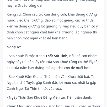
hay ra đi cầu công danh.
Kiêng cữ
: Chôn cất, trổ cửa dựng cửa, khai thông đường
nước, việc khai trương, đào ao móc giếng, các vụ thưa
kiện và đóng giường lót giường. Vì vậy, nếu quý bạn có ý
định chôn cất người chết hay khai trường lập nghiệp thì
nên chọn một ngày khác để tiến hành.
Ngoại lệ
:
- Sao Khuê là một trong
Thất Sát Tinh
, nếu đẻ con nhằm
ngày này thì nên lấy tên của Sao Khuê cũng có thể lấy tên
Sao của năm hay tháng mà đặt cho con dễ nuôi hơn.
- Sao Khuê Hãm Địa tại Thân nên Văn Khoa thất bại. Tại
Ngọ thì chỗ Tuyệt gặp Sanh đắc lợi mưu sự, nhất là gặp
Canh Ngọ. Tại Thìn thì tốt vừa vừa.
- Ngày Thân Sao Khuê Đăng Viên tức Tiến thân danh.
Khuê: Mộc Lang (con sói): Mộc tinh, sao xấu. Khắc kỵ động