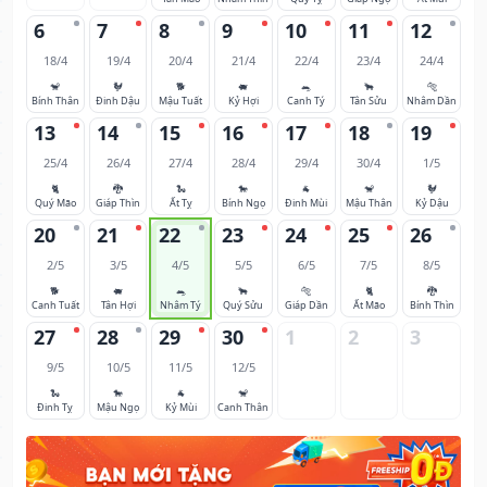
6
7
8
9
10
11
12
18/4
19/4
20/4
21/4
22/4
23/4
24/4
🐒
🐓
🐕
🐖
🐀
🐂
🐅
Bính Thân
Đinh Dậu
Mậu Tuất
Kỷ Hợi
Canh Tý
Tân Sửu
Nhâm Dần
13
14
15
16
17
18
19
25/4
26/4
27/4
28/4
29/4
30/4
1/5
🐈
🐉
🐍
🐎
🐐
🐒
🐓
Quý Mão
Giáp Thìn
Ất Tỵ
Bính Ngọ
Đinh Mùi
Mậu Thân
Kỷ Dậu
20
21
22
23
24
25
26
2/5
3/5
4/5
5/5
6/5
7/5
8/5
🐕
🐖
🐀
🐂
🐅
🐈
🐉
Canh Tuất
Tân Hợi
Nhâm Tý
Quý Sửu
Giáp Dần
Ất Mão
Bính Thìn
27
28
29
30
1
2
3
9/5
10/5
11/5
12/5
🐍
🐎
🐐
🐒
Đinh Tỵ
Mậu Ngọ
Kỷ Mùi
Canh Thân