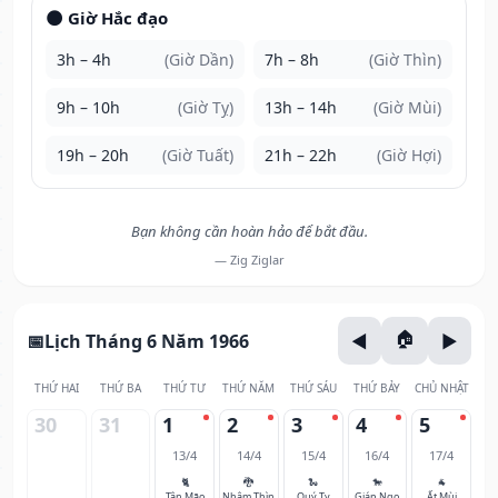
🌑 Giờ Hắc đạo
3h – 4h
(Giờ Dần)
7h – 8h
(Giờ Thìn)
9h – 10h
(Giờ Tỵ)
13h – 14h
(Giờ Mùi)
19h – 20h
(Giờ Tuất)
21h – 22h
(Giờ Hợi)
Bạn không cần hoàn hảo để bắt đầu.
— Zig Ziglar
Lịch Tháng 6 Năm 1966
THỨ HAI
THỨ BA
THỨ TƯ
THỨ NĂM
THỨ SÁU
THỨ BẢY
CHỦ NHẬT
30
31
1
2
3
4
5
13/4
14/4
15/4
16/4
17/4
🐈
🐉
🐍
🐎
🐐
Tân Mão
Nhâm Thìn
Quý Tỵ
Giáp Ngọ
Ất Mùi