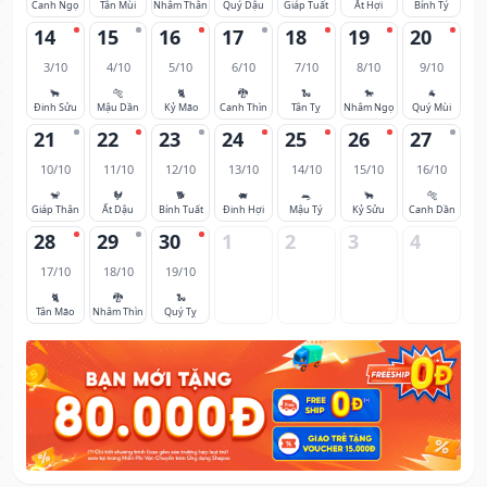
Canh Ngọ
Tân Mùi
Nhâm Thân
Quý Dậu
Giáp Tuất
Ất Hợi
Bính Tý
14
15
16
17
18
19
20
3/10
4/10
5/10
6/10
7/10
8/10
9/10
🐂
🐅
🐈
🐉
🐍
🐎
🐐
Đinh Sửu
Mậu Dần
Kỷ Mão
Canh Thìn
Tân Tỵ
Nhâm Ngọ
Quý Mùi
21
22
23
24
25
26
27
10/10
11/10
12/10
13/10
14/10
15/10
16/10
🐒
🐓
🐕
🐖
🐀
🐂
🐅
Giáp Thân
Ất Dậu
Bính Tuất
Đinh Hợi
Mậu Tý
Kỷ Sửu
Canh Dần
28
29
30
1
2
3
4
17/10
18/10
19/10
🐈
🐉
🐍
Tân Mão
Nhâm Thìn
Quý Tỵ