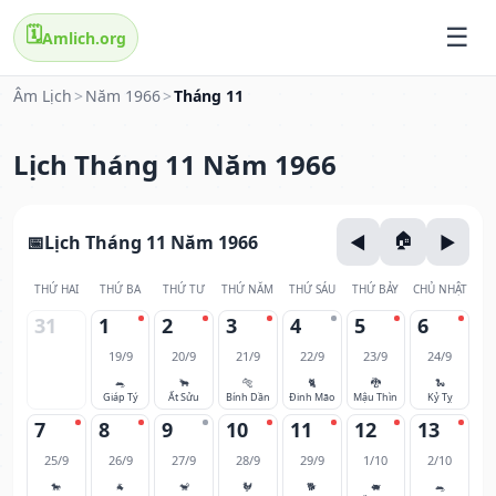
🗓️
Amlich.org
Âm Lịch
>
Năm 1966
>
Tháng 11
Lịch Tháng 11 Năm 1966
Lịch Tháng 11 Năm 1966
THỨ HAI
THỨ BA
THỨ TƯ
THỨ NĂM
THỨ SÁU
THỨ BẢY
CHỦ NHẬT
31
1
2
3
4
5
6
19/9
20/9
21/9
22/9
23/9
24/9
🐀
🐂
🐅
🐈
🐉
🐍
Giáp Tý
Ất Sửu
Bính Dần
Đinh Mão
Mậu Thìn
Kỷ Tỵ
7
8
9
10
11
12
13
25/9
26/9
27/9
28/9
29/9
1/10
2/10
🐎
🐐
🐒
🐓
🐕
🐖
🐀