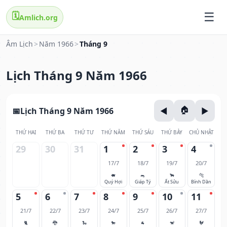
🗓️
Amlich.org
Âm Lịch
>
Năm 1966
>
Tháng 9
Lịch Tháng 9 Năm 1966
Lịch Tháng 9 Năm 1966
THỨ HAI
THỨ BA
THỨ TƯ
THỨ NĂM
THỨ SÁU
THỨ BẢY
CHỦ NHẬT
29
30
31
1
2
3
4
17/7
18/7
19/7
20/7
🐖
🐀
🐂
🐅
Quý Hợi
Giáp Tý
Ất Sửu
Bính Dần
5
6
7
8
9
10
11
21/7
22/7
23/7
24/7
25/7
26/7
27/7
🐈
🐉
🐍
🐎
🐐
🐒
🐓