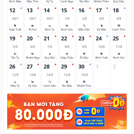
Đinh Mão
Mậu Thìn
Kỷ Tỵ
Canh Ngọ
Tân Mùi
Nhâm Thân
Quý Dậu
12
13
14
15
16
17
18
28/7
29/7
30/7
1/8
2/8
3/8
4/8
🐕
🐖
🐀
🐂
🐅
🐈
🐉
Giáp Tuất
Ất Hợi
Bính Tý
Đinh Sửu
Mậu Dần
Kỷ Mão
Canh Thìn
19
20
21
22
23
24
25
5/8
6/8
7/8
8/8
9/8
10/8
11/8
🐍
🐎
🐐
🐒
🐓
🐕
🐖
Tân Tỵ
Nhâm Ngọ
Quý Mùi
Giáp Thân
Ất Dậu
Bính Tuất
Đinh Hợi
26
27
28
29
30
1
2
12/8
13/8
14/8
15/8
16/8
🐀
🐂
🐅
🐈
🐉
Mậu Tý
Kỷ Sửu
Canh Dần
Tân Mão
Nhâm Thìn