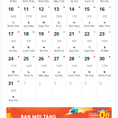
Ất Mùi
Bính Thân
Đinh Dậu
Mậu Tuất
Kỷ Hợi
Canh Tý
Tân Sửu
10
11
12
13
14
15
16
26/8
27/8
28/8
29/8
1/9
2/9
3/9
🐅
🐈
🐉
🐍
🐎
🐐
🐒
Nhâm Dần
Quý Mão
Giáp Thìn
Ất Tỵ
Bính Ngọ
Đinh Mùi
Mậu Thân
17
18
19
20
21
22
23
4/9
5/9
6/9
7/9
8/9
9/9
10/9
🐓
🐕
🐖
🐀
🐂
🐅
🐈
Kỷ Dậu
Canh Tuất
Tân Hợi
Nhâm Tý
Quý Sửu
Giáp Dần
Ất Mão
24
25
26
27
28
29
30
11/9
12/9
13/9
14/9
15/9
16/9
17/9
🐉
🐍
🐎
🐐
🐒
🐓
🐕
Bính Thìn
Đinh Tỵ
Mậu Ngọ
Kỷ Mùi
Canh Thân
Tân Dậu
Nhâm Tuất
31
1
2
3
4
5
6
18/9
🐖
Quý Hợi