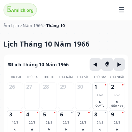
🗓️
Amlich.org
Âm Lịch
>
Năm 1966
>
Tháng 10
Lịch Tháng 10 Năm 1966
Lịch Tháng 10 Năm 1966
THỨ HAI
THỨ BA
THỨ TƯ
THỨ NĂM
THỨ SÁU
THỨ BẢY
CHỦ NHẬT
26
27
28
29
30
1
2
17/8
18/8
🐍
🐎
Quý Tỵ
Giáp Ngọ
3
4
5
6
7
8
9
19/8
20/8
21/8
22/8
23/8
24/8
25/8
🐐
🐒
🐓
🐕
🐖
🐀
🐂