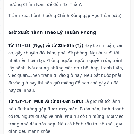
hướng Chính Nam để đón 'Tài Thần'.
Tránh xuất hành hướng Chính Đông gặp Hạc Thần (xấu)
Giờ xuất hành Theo Lý Thuần Phong
Từ 11h-13h (Ngọ) và từ 23h-01h (Tý)
Hay tranh luận, cãi
cọ, gây chuyện đói kém, phải đề phòng. Người ra đi tốt
nhất nên hoãn lại. Phòng người người nguyền rủa, tránh
lây bệnh. Nói chung những việc như hội họp, tranh luận,
việc quan,…nên tránh đi vào giờ này. Nếu bắt buộc phải
đi vào giờ này thì nên giữ miệng để hạn ché gây ẩu đả
hay cãi nhau.
Từ 13h-15h (Mùi) và từ 01-03h (Sửu)
Là giờ rất tốt lành,
nếu đi thường gặp được may mắn. Buôn bán, kinh doanh
có lời. Người đi sắp về nhà. Phụ nữ có tin mừng. Mọi việc
trong nhà đều hòa hợp. Nếu có bệnh cầu thì sẽ khỏi, gia
đình đều mạnh khỏe.