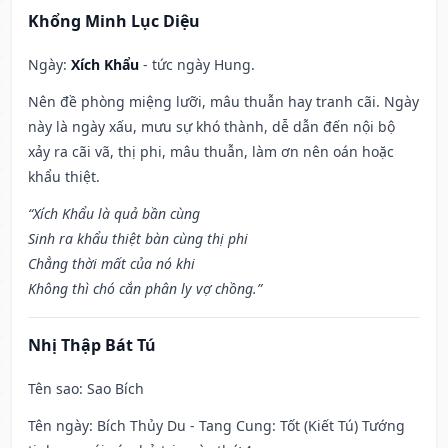
Khổng Minh Lục Diệu
Ngày:
Xích Khẩu
- tức ngày Hung.
Nên đề phòng miệng lưỡi, mâu thuẫn hay tranh cãi. Ngày
này là ngày xấu, mưu sự khó thành, dễ dẫn đến nội bộ
xảy ra cãi vã, thị phi, mâu thuẫn, làm ơn nên oán hoặc
khẩu thiệt.
“Xích Khẩu là quả bần cùng
Sinh ra khẩu thiệt bàn cùng thị phi
Chẳng thời mất của nó khi
Không thì chó cắn phân ly vợ chồng.”
Nhị Thập Bát Tú
Tên sao
: Sao Bích
Tên ngày
: Bích Thủy Du - Tang Cung: Tốt (Kiết Tú) Tướng