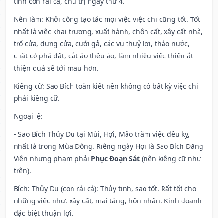
tinh con rái cá, chủ trị ngày thứ 4.
Nên làm
: Khởi công tạo tác mọi việc việc chi cũng tốt. Tốt
nhất là việc khai trương, xuất hành, chôn cất, xây cất nhà,
trổ cửa, dựng cửa, cưới gả, các vụ thuỷ lợi, tháo nước,
chặt cỏ phá đất, cắt áo thêu áo, làm nhiều việc thiện ắt
thiện quả sẽ tới mau hơn.
Kiêng cữ
: Sao Bích toàn kiết nên không có bất kỳ việc chi
phải kiêng cữ.
Ngoại lệ
:
- Sao Bích Thủy Du tại Mùi, Hợi, Mão trăm việc đều kỵ,
nhất là trong Mùa Đông. Riêng ngày Hợi là Sao Bích Đăng
Viên nhưng phạm phải
Phục Đoạn Sát
(nên kiêng cữ như
trên).
Bích: Thủy Du (con rái cá): Thủy tinh, sao tốt. Rất tốt cho
những việc như: xây cất, mai táng, hôn nhân. Kinh doanh
đặc biệt thuận lợi.