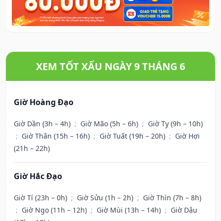
XEM TỐT XẤU NGÀY 9 THÁNG 6
Giờ Hoàng Đạo
Giờ Dần (3h – 4h)
;
Giờ Mão (5h – 6h)
;
Giờ Tỵ (9h – 10h)
;
Giờ Thân (15h – 16h)
;
Giờ Tuất (19h – 20h)
;
Giờ Hợi
(21h – 22h)
Giờ Hắc Đạo
Giờ Tí (23h – 0h)
;
Giờ Sửu (1h – 2h)
;
Giờ Thìn (7h – 8h)
;
Giờ Ngọ (11h – 12h)
;
Giờ Mùi (13h – 14h)
;
Giờ Dậu