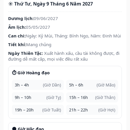
☀️ Thứ Tư, Ngày 9 Tháng 6 Năm 2027
Dương lịch:
09/06/2027
Âm lịch:
05/05/2027
Can chi:
Ngày: Kỷ Mùi, Tháng: Bính Ngọ, Năm: Đinh Mùi
Tiết khí:
Mang chủng
Ngày Thiên Tặc:
Xuất hành xấu, cầu tài không được, đi
đường dễ mất cắp, mọi việc đều rất xấu
⏱️ Giờ Hoàng đạo
3h – 4h
(Giờ Dần)
5h – 6h
(Giờ Mão)
9h – 10h
(Giờ Tỵ)
15h – 16h
(Giờ Thân)
19h – 20h
(Giờ Tuất)
21h – 22h
(Giờ Hợi)
🌑 Giờ Hắc đạo