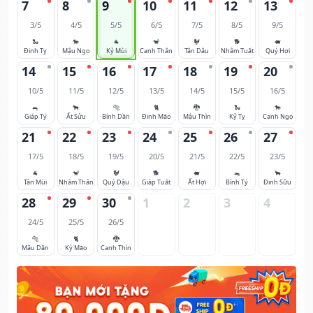
7
8
9
10
11
12
13
3/5
4/5
5/5
6/5
7/5
8/5
9/5
🐍
🐎
🐐
🐒
🐓
🐕
🐖
Đinh Tỵ
Mậu Ngọ
Kỷ Mùi
Canh Thân
Tân Dậu
Nhâm Tuất
Quý Hợi
14
15
16
17
18
19
20
10/5
11/5
12/5
13/5
14/5
15/5
16/5
🐀
🐂
🐅
🐈
🐉
🐍
🐎
Giáp Tý
Ất Sửu
Bính Dần
Đinh Mão
Mậu Thìn
Kỷ Tỵ
Canh Ngọ
21
22
23
24
25
26
27
17/5
18/5
19/5
20/5
21/5
22/5
23/5
🐐
🐒
🐓
🐕
🐖
🐀
🐂
Tân Mùi
Nhâm Thân
Quý Dậu
Giáp Tuất
Ất Hợi
Bính Tý
Đinh Sửu
28
29
30
1
2
3
4
24/5
25/5
26/5
🐅
🐈
🐉
Mậu Dần
Kỷ Mão
Canh Thìn