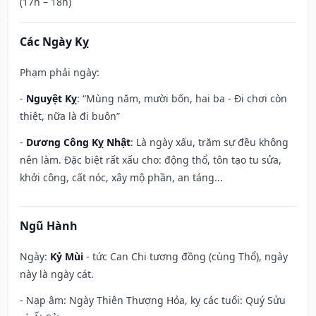
(17h – 18h)
Các Ngày Kỵ
Phạm phải ngày:
-
Nguyệt Kỵ
: “Mùng năm, mười bốn, hai ba - Đi chơi còn
thiệt, nữa là đi buôn”
-
Dương Công Kỵ Nhật
: Là ngày xấu, trăm sự đều không
nên làm. Đặc biệt rất xấu cho: động thổ, tôn tạo tu sửa,
khởi công, cất nóc, xây mộ phần, an táng...
Ngũ Hành
Ngày:
Kỷ Mùi
- tức Can Chi tương đồng (cùng Thổ), ngày
này là ngày cát.
- Nạp âm: Ngày Thiên Thượng Hỏa, kỵ các tuổi: Quý Sửu