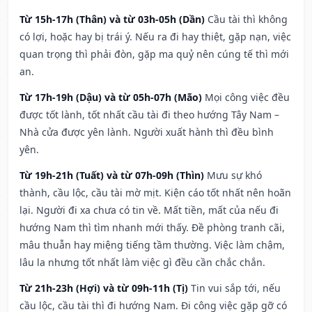
Từ 15h-17h (Thân) và từ 03h-05h (Dần)
Cầu tài thì không
có lợi, hoặc hay bị trái ý. Nếu ra đi hay thiệt, gặp nạn, việc
quan trọng thì phải đòn, gặp ma quỷ nên cúng tế thì mới
an.
Từ 17h-19h (Dậu) và từ 05h-07h (Mão)
Mọi công việc đều
được tốt lành, tốt nhất cầu tài đi theo hướng Tây Nam –
Nhà cửa được yên lành. Người xuất hành thì đều bình
yên.
Từ 19h-21h (Tuất) và từ 07h-09h (Thìn)
Mưu sự khó
thành, cầu lộc, cầu tài mờ mịt. Kiện cáo tốt nhất nên hoãn
lại. Người đi xa chưa có tin về. Mất tiền, mất của nếu đi
hướng Nam thì tìm nhanh mới thấy. Đề phòng tranh cãi,
mâu thuẫn hay miệng tiếng tầm thường. Việc làm chậm,
lâu la nhưng tốt nhất làm việc gì đều cần chắc chắn.
Từ 21h-23h (Hợi) và từ 09h-11h (Tị)
Tin vui sắp tới, nếu
cầu lộc, cầu tài thì đi hướng Nam. Đi công việc gặp gỡ có