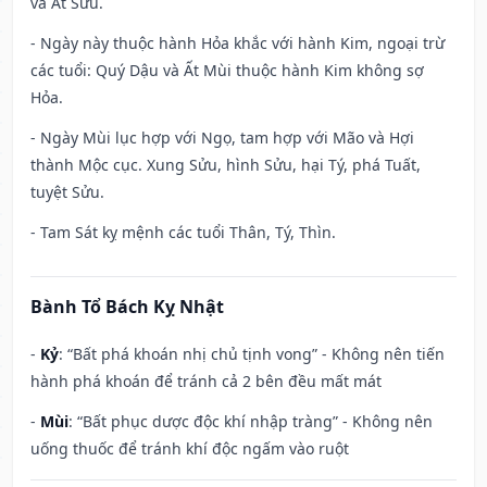
và Ất Sửu.
- Ngày này thuộc hành Hỏa khắc với hành Kim, ngoại trừ
các tuổi: Quý Dậu và Ất Mùi thuộc hành Kim không sợ
Hỏa.
- Ngày Mùi lục hợp với Ngọ, tam hợp với Mão và Hợi
thành Mộc cục. Xung Sửu, hình Sửu, hại Tý, phá Tuất,
tuyệt Sửu.
- Tam Sát kỵ mệnh các tuổi Thân, Tý, Thìn.
Bành Tổ Bách Kỵ Nhật
-
Kỷ
: “Bất phá khoán nhị chủ tịnh vong” - Không nên tiến
hành phá khoán để tránh cả 2 bên đều mất mát
-
Mùi
: “Bất phục dược độc khí nhập tràng” - Không nên
uống thuốc để tránh khí độc ngấm vào ruột