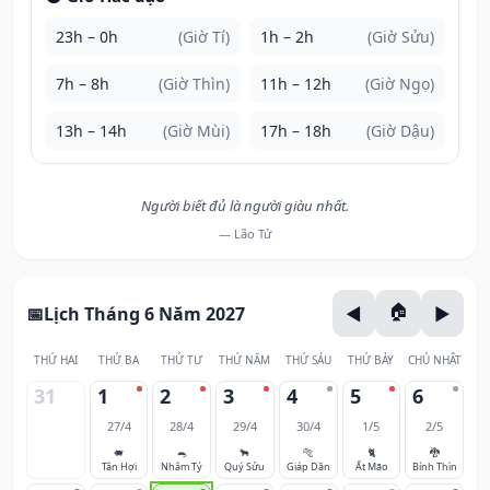
23h – 0h
(Giờ Tí)
1h – 2h
(Giờ Sửu)
7h – 8h
(Giờ Thìn)
11h – 12h
(Giờ Ngọ)
13h – 14h
(Giờ Mùi)
17h – 18h
(Giờ Dậu)
Người biết đủ là người giàu nhất.
— Lão Tử
Lịch Tháng 6 Năm 2027
THỨ HAI
THỨ BA
THỨ TƯ
THỨ NĂM
THỨ SÁU
THỨ BẢY
CHỦ NHẬT
31
1
2
3
4
5
6
27/4
28/4
29/4
30/4
1/5
2/5
🐖
🐀
🐂
🐅
🐈
🐉
Tân Hợi
Nhâm Tý
Quý Sửu
Giáp Dần
Ất Mão
Bính Thìn