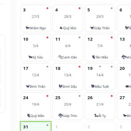
3
4
5
6
27/3
28/3
29/3
🐎
🐐
🐒
🐓
Nhâm Ngọ
Quý Mùi
Giáp Thân
Ấ
10
11
12
13
5/4
6/4
7/4
🐂
🐅
🐈
🐉
Kỷ Sửu
Canh Dần
Tân Mão
Nh
⭐
17
18
19
20
12/4
13/4
14/4
1
🐒
🐓
🐕
🐖
Bính Thân
Đinh Dậu
Mậu Tuất
K
24
25
26
27
19/4
20/4
21/4
2
🐈
🐉
🐍
🐎
Quý Mão
Giáp Thìn
Ất Tỵ
Bí
31
1
2
3