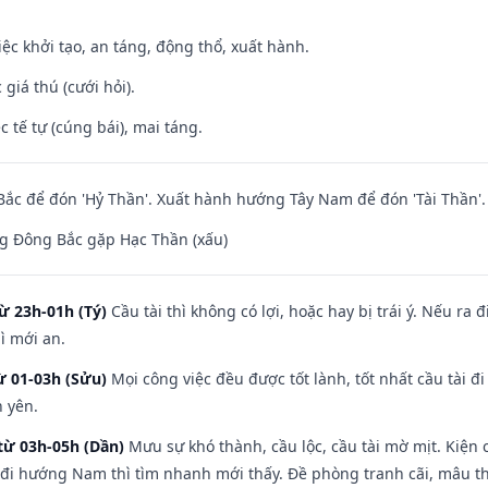
việc khởi tạo, an táng, động thổ, xuất hành.
giá thú (cưới hỏi).
c tế tự (cúng bái), mai táng.
ắc để đón 'Hỷ Thần'. Xuất hành hướng Tây Nam để đón 'Tài Thần'.
g Đông Bắc gặp Hạc Thần (xấu)
ừ 23h-01h (Tý)
Cầu tài thì không có lợi, hoặc hay bị trái ý. Nếu ra 
ì mới an.
ừ 01-03h (Sửu)
Mọi công việc đều được tốt lành, tốt nhất cầu tài
h yên.
từ 03h-05h (Dần)
Mưu sự khó thành, cầu lộc, cầu tài mờ mịt. Kiện c
 đi hướng Nam thì tìm nhanh mới thấy. Đề phòng tranh cãi, mâu t