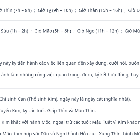
ờ Thìn (7h – 8h)
;
Giờ Tỵ (9h – 10h)
;
Giờ Thân (15h – 16h)
;
Giờ D
 Sửu (1h – 2h)
;
Giờ Mão (5h – 6h)
;
Giờ Ngọ (11h – 12h)
;
Giờ Mù
y này kỵ tiến hành các việc liên quan đến xây dựng, cưới hỏi, buô
Tránh làm những công việc quan trọng, đi xa, ký kết hợp đồng, hay 
Chi sinh Can (Thổ sinh Kim), ngày này là ngày cát (nghĩa nhật).
uyến Kim, kỵ các tuổi: Giáp Thìn và Mậu Thìn.
 Kim khắc với hành Mộc, ngoại trừ các tuổi: Mậu Tuất vì Kim khắc 
ới Mão, tam hợp với Dần và Ngọ thành Hỏa cục. Xung Thìn, hình Mùi