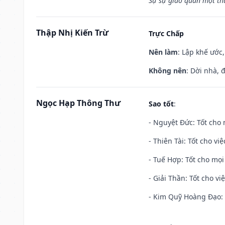
Sự sự giáo quân một th
Thập Nhị Kiến Trừ
Trực Chấp
Nên làm
: Lập khế ước
Không nên
: Dời nhà, 
Ngọc Hạp Thông Thư
Sao tốt
:
- Nguyệt Đức: Tốt cho 
- Thiên Tài: Tốt cho vi
- Tuế Hợp: Tốt cho mọi 
- Giải Thần: Tốt cho vi
- Kim Quỹ Hoàng Đạo: T