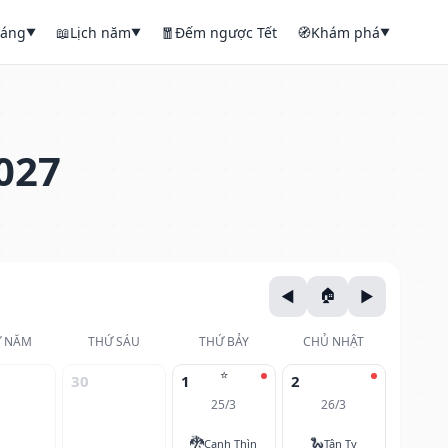
háng
📖
Lịch năm
🧧
Đếm ngược Tết
🧭
Khám phá
▼
▼
▼
027
 NĂM
THỨ SÁU
THỨ BẢY
CHỦ NHẬT
⭐
30
1
2
25/3
26/3
🐉
🐍
Canh Thìn
Tân Tỵ