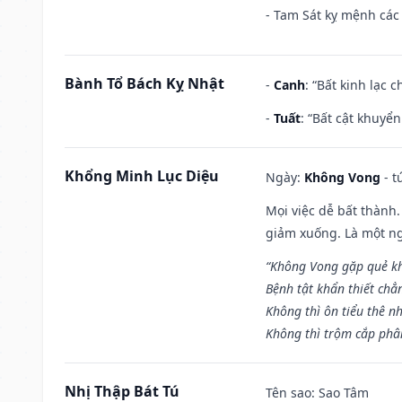
- Tam Sát kỵ mệnh các 
Bành Tổ Bách Kỵ Nhật
-
Canh
: “Bất kinh lạc
-
Tuất
: “Bất cật khuyể
Khổng Minh Lục Diệu
Ngày:
Không Vong
- t
Mọi việc dễ bất thành. 
giảm xuống. Là một ng
“Không Vong gặp quẻ k
Bệnh tật khẩn thiết chẳ
Không thì ôn tiểu thê nh
Không thì trộm cắp phân
Nhị Thập Bát Tú
Tên sao
: Sao Tâm