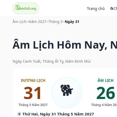
🗓️
Trang chủ
🔄
C
Amlich.org
Âm Lịch
>
Năm 2027
>
Tháng 5
>
Ngày 31
Âm Lịch Hôm Nay, N
Ngày Canh Tuất, Tháng Ất Tỵ, Năm Đinh Mùi
DƯƠNG LỊCH
ÂM LỊCH
🐕
31
26
Tháng 5 Năm 2027
Tháng 4 Năm 20
☀️ Thứ Hai, Ngày 31 Tháng 5 Năm 2027