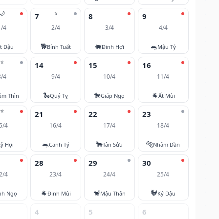
🌙
⭐
7
8
9
1/4
2/4
3/4
4/4
🐕
🐖
🐀
t Dậu
Bính Tuất
Đinh Hợi
Mậu Tý
⭐
14
15
16
8/4
9/4
10/4
11/4
🐍
🐎
🐐
âm Thìn
Quý Tỵ
Giáp Ngọ
Ất Mùi
⭐
21
22
23
5/4
16/4
17/4
18/4
🐀
🐂
🐅
ỷ Hợi
Canh Tý
Tân Sửu
Nhâm Dần
28
29
30
2/4
23/4
24/4
25/4
🐐
🐒
🐓
nh Ngọ
Đinh Mùi
Mậu Thân
Kỷ Dậu
4
5
6