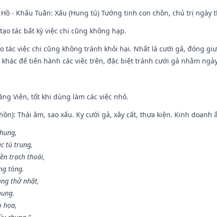
Hồ - Khấu Tuân: Xấu (Hung tú) Tướng tinh con chồn, chủ trị ngày t
tạo tác bất kỳ việc chi cũng không hạp.
o tác việc chi cũng không tránh khỏi hại. Nhất là cưới gả, đóng giườ
khác để tiến hành các việc trên, đặc biệt tránh cưới gả nhằm ngày
ng Viên, tốt khi dùng làm các việc nhỏ.
ồn): Thái âm, sao xấu. Kỵ cưới gả, xây cất, thưa kiện. Kinh doanh ắ
 hung,
c tù trung,
ền trạch thoái,
ng tòng.
ng thử nhật,
hung.
o họa,