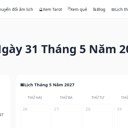
🃏
huyển đổi âm lịch
🔮
Xem Tarot
Xem quẻ
📝
Blog
📅
Lịch t
gày 31 Tháng 5 Năm 2
Lịch Tháng 5 Năm 2027
THỨ HAI
THỨ BA
THỨ TƯ
THỨ
26
27
28
29
27