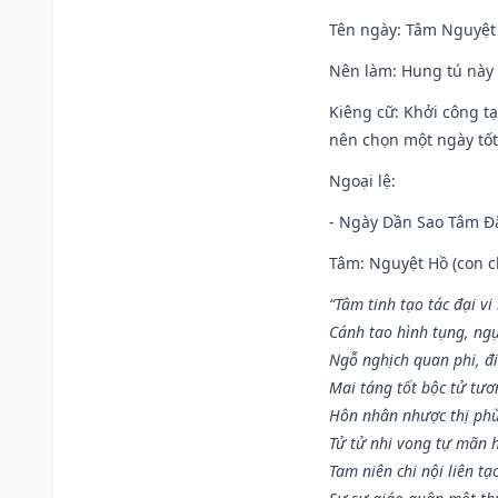
Tên ngày
: Tâm Nguyệt 
Nên làm
: Hung tú này 
Kiêng cữ
: Khởi công tạ
nên chọn một ngày tốt 
Ngoại lệ
:
- Ngày Dần Sao Tâm Đă
Tâm: Nguyệt Hồ (con ch
“Tâm tinh tạo tác đại vi
Cánh tao hình tụng, ngụ
Ngỗ nghịch quan phi, đi
Mai táng tốt bộc tử tươ
Hôn nhân nhược thị phù
Tử tử nhi vong tự mãn 
Tam niên chi nội liên tạ