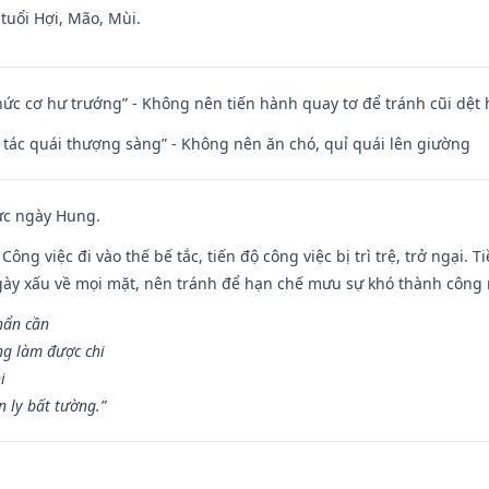
tuổi Hợi, Mão, Mùi.
 chức cơ hư trướng” - Không nên tiến hành quay tơ để tránh cũi dệt
n tác quái thượng sàng” - Không nên ăn chó, quỉ quái lên giường
ức ngày Hung.
Công việc đi vào thế bế tắc, tiến độ công việc bị trì trệ, trở ngại. 
ày xấu về mọi mặt, nên tránh để hạn chế mưu sự khó thành công 
hẩn cần
ng làm được chi
i
 ly bất tường.”