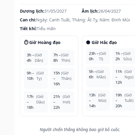
Dương lịch:
31/05/2027
Âm lịch:
26/04/2027
Can chi:
Ngày: Canh Tuất, Tháng: Ất Tỵ, Năm: Đinh Mùi
Tiết khí:
Tiểu mãn
⏱️ Giờ Hoàng đạo
🌑 Giờ Hắc đạo
23h –
(Giờ
1h –
(Giờ
3h –
(Giờ
7h –
(Giờ
0h
Tí)
2h
Sửu)
4h
Dần)
8h
Thìn)
5h –
(Giờ
11h
(Giờ
9h –
(Giờ
15h
(Giờ
6h
Mão)
–
Ngọ)
10h
Tỵ)
–
Thân)
12h
16h
13h
(Giờ
19h
(Giờ
17h
(Giờ
21h
(Giờ
–
Mùi)
–
Tuất)
–
Dậu)
–
Hợi)
14h
20h
18h
22h
Người chiến thắng không bao giờ bỏ cuộc.