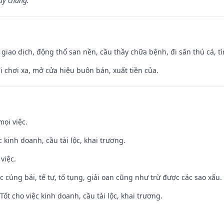
ủy chung.”
, giao dịch, động thổ san nền, cầu thầy chữa bệnh, đi săn thú cá, 
đi chơi xa, mở cửa hiệu buôn bán, xuất tiền của.
mọi việc.
ệc kinh doanh, cầu tài lộc, khai trương.
việc.
ệc cúng bái, tế tự, tố tụng, giải oan cũng như trừ được các sao xấu.
ốt cho việc kinh doanh, cầu tài lộc, khai trương.