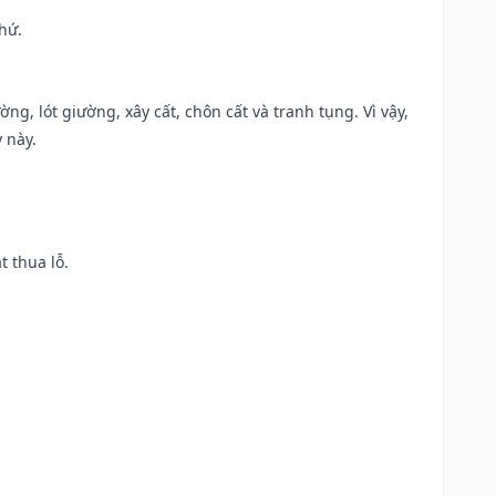
hứ.
ng, lót giường, xây cất, chôn cất và tranh tụng. Vì vậy,
 này.
t thua lỗ.