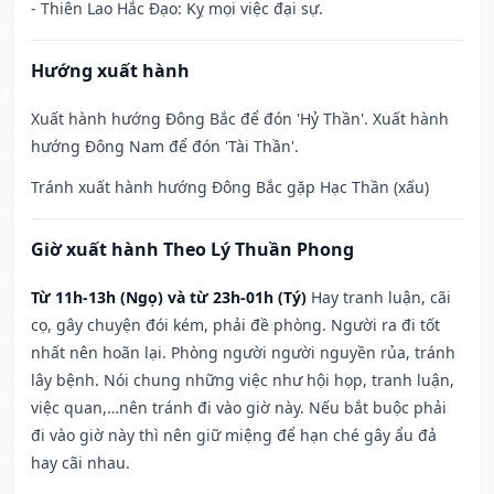
- Thiên Lao Hắc Đạo: Kỵ mọi việc đại sự.
Hướng xuất hành
Xuất hành hướng Đông Bắc để đón 'Hỷ Thần'. Xuất hành
hướng Đông Nam để đón 'Tài Thần'.
Tránh xuất hành hướng Đông Bắc gặp Hạc Thần (xấu)
Giờ xuất hành Theo Lý Thuần Phong
Từ 11h-13h (Ngọ) và từ 23h-01h (Tý)
Hay tranh luận, cãi
cọ, gây chuyện đói kém, phải đề phòng. Người ra đi tốt
nhất nên hoãn lại. Phòng người người nguyền rủa, tránh
lây bệnh. Nói chung những việc như hội họp, tranh luận,
việc quan,…nên tránh đi vào giờ này. Nếu bắt buộc phải
đi vào giờ này thì nên giữ miệng để hạn ché gây ẩu đả
hay cãi nhau.