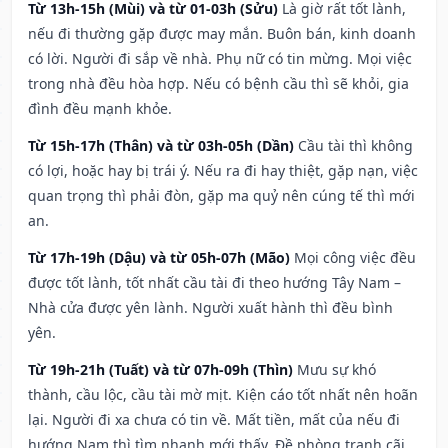
Từ 13h-15h (Mùi) và từ 01-03h (Sửu)
Là giờ rất tốt lành,
nếu đi thường gặp được may mắn. Buôn bán, kinh doanh
có lời. Người đi sắp về nhà. Phụ nữ có tin mừng. Mọi việc
trong nhà đều hòa hợp. Nếu có bệnh cầu thì sẽ khỏi, gia
đình đều mạnh khỏe.
Từ 15h-17h (Thân) và từ 03h-05h (Dần)
Cầu tài thì không
có lợi, hoặc hay bị trái ý. Nếu ra đi hay thiệt, gặp nạn, việc
quan trọng thì phải đòn, gặp ma quỷ nên cúng tế thì mới
an.
Từ 17h-19h (Dậu) và từ 05h-07h (Mão)
Mọi công việc đều
được tốt lành, tốt nhất cầu tài đi theo hướng Tây Nam –
Nhà cửa được yên lành. Người xuất hành thì đều bình
yên.
Từ 19h-21h (Tuất) và từ 07h-09h (Thìn)
Mưu sự khó
thành, cầu lộc, cầu tài mờ mịt. Kiện cáo tốt nhất nên hoãn
lại. Người đi xa chưa có tin về. Mất tiền, mất của nếu đi
hướng Nam thì tìm nhanh mới thấy. Đề phòng tranh cãi,