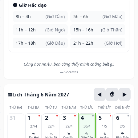
🌑 Giờ Hắc đạo
3h – 4h
(Giờ Dần)
5h – 6h
(Giờ Mão)
11h – 12h
(Giờ Ngọ)
15h – 16h
(Giờ Thân)
17h – 18h
(Giờ Dậu)
21h – 22h
(Giờ Hợi)
Càng học nhiều, bạn càng thấy mình chẳng biết gì.
— Socrates
Lịch Tháng 6 Năm 2027
THỨ HAI
THỨ BA
THỨ TƯ
THỨ NĂM
THỨ SÁU
THỨ BẢY
CHỦ NHẬT
31
1
2
3
4
5
6
27/4
28/4
29/4
30/4
1/5
2/5
🐖
🐀
🐂
🐅
🐈
🐉
Tân Hợi
Nhâm Tý
Quý Sửu
Giáp Dần
Ất Mão
Bính Thìn