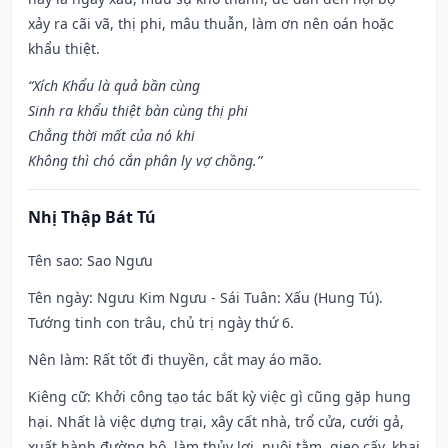
xảy ra cãi vã, thị phi, mâu thuẫn, làm ơn nên oán hoặc
khẩu thiệt.
“Xích Khẩu là quả bần cùng
Sinh ra khẩu thiệt bàn cùng thị phi
Chẳng thời mất của nó khi
Không thì chó cắn phân ly vợ chồng.”
Nhị Thập Bát Tú
Tên sao
: Sao Ngưu
Tên ngày
: Ngưu Kim Ngưu - Sái Tuân: Xấu (Hung Tú).
Tướng tinh con trâu, chủ trị ngày thứ 6.
Nên làm
: Rất tốt đi thuyền, cắt may áo mão.
Kiêng cữ
: Khởi công tạo tác bất kỳ việc gì cũng gặp hung
hại. Nhất là việc dựng trại, xây cất nhà, trổ cửa, cưới gả,
xuất hành đường bộ, làm thủy lợi, nuôi tằm, gieo cấy, khai