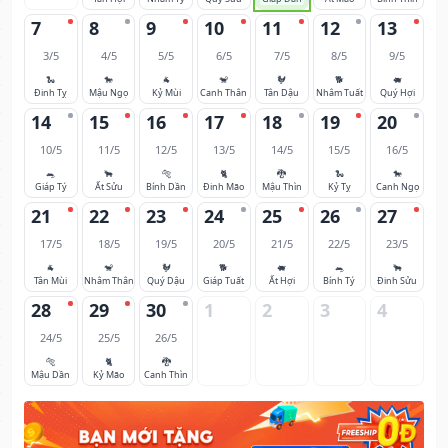
7
8
9
10
11
12
13
3/5
4/5
5/5
6/5
7/5
8/5
9/5
🐍
🐎
🐐
🐒
🐓
🐕
🐖
Đinh Tỵ
Mậu Ngọ
Kỷ Mùi
Canh Thân
Tân Dậu
Nhâm Tuất
Quý Hợi
14
15
16
17
18
19
20
10/5
11/5
12/5
13/5
14/5
15/5
16/5
🐀
🐂
🐅
🐈
🐉
🐍
🐎
Giáp Tý
Ất Sửu
Bính Dần
Đinh Mão
Mậu Thìn
Kỷ Tỵ
Canh Ngọ
21
22
23
24
25
26
27
17/5
18/5
19/5
20/5
21/5
22/5
23/5
🐐
🐒
🐓
🐕
🐖
🐀
🐂
Tân Mùi
Nhâm Thân
Quý Dậu
Giáp Tuất
Ất Hợi
Bính Tý
Đinh Sửu
28
29
30
1
2
3
4
24/5
25/5
26/5
🐅
🐈
🐉
Mậu Dần
Kỷ Mão
Canh Thìn