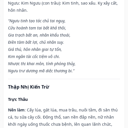
Ngưu: Kim Ngưu (con trâu): Kim tinh, sao xấu. Kỵ xây cất,
hôn nhân.
“Ngưu tinh tạo tác chủ tai nguy,
Cửu hoành tam tai bất khả thôi,
Gia trạch bất an, nhân khẩu thoái,
Điền tàm bất lợi, chủ nhân suy.
Giá thú, hôn nhân giai tự tổn,
Kim ngân tài cốc tiệm vô chi.
Nhược thị khai môn, tính phóng thủy,
Ngưu trư dương mã diệc thương bi.”
Thập Nhị Kiến Trừ
Trực Thâu
Nên làm
: Cấy lúa, gặt lúa, mua trâu, nuôi tằm, đi săn thú
cá, tu sửa cây cối. Động thổ, san nền đắp nền, nữ nhân
khởi ngày uống thuốc chưa bệnh, lên quan lãnh chức,