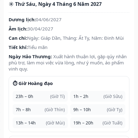
☀️ Thứ Sáu, Ngày 4 Tháng 6 Năm 2027
Dương lịch:
04/06/2027
Âm lịch:
30/04/2027
Can chi:
Ngày: Giáp Dần, Tháng: Ất Tỵ, Năm: Đinh Mùi
Tiết khí:
Tiểu mãn
Ngày Hảo Thương:
Xuất hành thuận lợi, gặp qúy nhân
phù trợ, làm mọi việc vừa lòng, như ý muốn, áo phẩm
vinh quy.
⏱️ Giờ Hoàng đạo
23h – 0h
(Giờ Tí)
1h – 2h
(Giờ Sửu)
7h – 8h
(Giờ Thìn)
9h – 10h
(Giờ Tỵ)
13h – 14h
(Giờ Mùi)
19h – 20h
(Giờ Tuất)