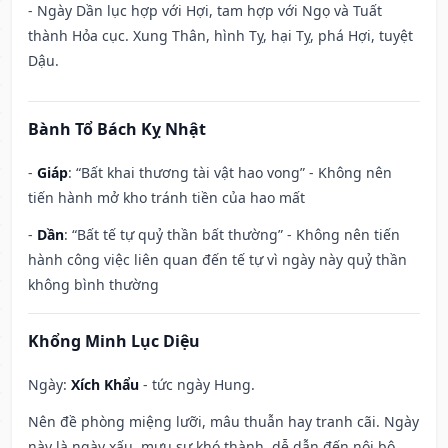
- Ngày Dần lục hợp với Hợi, tam hợp với Ngọ và Tuất
thành Hỏa cục. Xung Thân, hình Tỵ, hại Tỵ, phá Hợi, tuyệt
Dậu.
Bành Tổ Bách Kỵ Nhật
-
Giáp
: “Bất khai thương tài vật hao vong” - Không nên
tiến hành mở kho tránh tiền của hao mất
-
Dần
: “Bất tế tự quỷ thần bất thường” - Không nên tiến
hành công việc liên quan đến tế tự vì ngày này quỷ thần
không bình thường
Khổng Minh Lục Diệu
Ngày:
Xích Khẩu
- tức ngày Hung.
Nên đề phòng miệng lưỡi, mâu thuẫn hay tranh cãi. Ngày
này là ngày xấu, mưu sự khó thành, dễ dẫn đến nội bộ