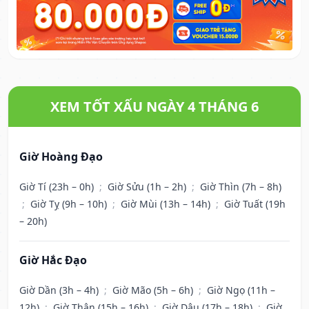
XEM TỐT XẤU NGÀY 4 THÁNG 6
Giờ Hoàng Đạo
Giờ Tí (23h – 0h)
;
Giờ Sửu (1h – 2h)
;
Giờ Thìn (7h – 8h)
;
Giờ Tỵ (9h – 10h)
;
Giờ Mùi (13h – 14h)
;
Giờ Tuất (19h
– 20h)
Giờ Hắc Đạo
Giờ Dần (3h – 4h)
;
Giờ Mão (5h – 6h)
;
Giờ Ngọ (11h –
12h)
;
Giờ Thân (15h – 16h)
;
Giờ Dậu (17h – 18h)
;
Giờ