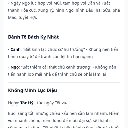
- Ngày Ngọ lục hợp với Mùi, tam hợp với Dần và Tuất
thành Hỏa cục. Xung Tý, hình Ngọ, hình Dậu, hại Sửu, phá
Mão, tuyệt Hợi.
Bành Tổ Bách Kỵ Nhật
-
Canh
: “Bất kinh lạc chức cơ hư trướng” - Không nên tiến
hành quay tơ để tránh cũi dệt hư hại ngang
-
Ngọ
: “Bất thiêm cái thất chủ canh trương” - Không nên
tiến hành lợp mái nhà để tránh chủ sẽ phải làm lại
Khổng Minh Lục Diệu
Ngày:
Tốc Hỷ
- tức ngày Tốt vừa.
Buổi sáng tốt, nhưng chiều xấu nên cần làm nhanh. Niềm
vui nhanh chóng, nên dùng để mưu đại sự, sẽ thành
công mau lẹ hơn. Tốt nhất là tiến hành công việc vào buổi