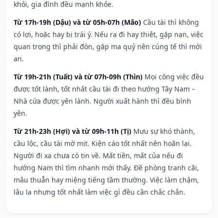
khỏi, gia đình đều mạnh khỏe.
Từ 17h-19h (Dậu) và từ 05h-07h (Mão)
Cầu tài thì không
có lợi, hoặc hay bị trái ý. Nếu ra đi hay thiệt, gặp nạn, việc
quan trọng thì phải đòn, gặp ma quỷ nên cúng tế thì mới
an.
Từ 19h-21h (Tuất) và từ 07h-09h (Thìn)
Mọi công việc đều
được tốt lành, tốt nhất cầu tài đi theo hướng Tây Nam –
Nhà cửa được yên lành. Người xuất hành thì đều bình
yên.
Từ 21h-23h (Hợi) và từ 09h-11h (Tị)
Mưu sự khó thành,
cầu lộc, cầu tài mờ mịt. Kiện cáo tốt nhất nên hoãn lại.
Người đi xa chưa có tin về. Mất tiền, mất của nếu đi
hướng Nam thì tìm nhanh mới thấy. Đề phòng tranh cãi,
mâu thuẫn hay miệng tiếng tầm thường. Việc làm chậm,
lâu la nhưng tốt nhất làm việc gì đều cần chắc chắn.