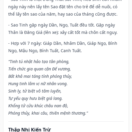
ngày này nên lấy tên Sao đặt tên cho trẻ để dễ nuôi, có
thể lấy tên sao của năm, hay sao của tháng cũng được.
- Sao Tinh gặp ngày Dần, Ngọ, Tuất đều tốt. Gặp ngày
Thân là Đăng Giá (lên xe): xây cất tốt mà chôn cất nguy.
- Hợp với 7 ngày: Giáp Dần, Nhâm Dần, Giáp Ngọ, Bính
Ngọ, Mậu Ngọ, Bính Tuất, Canh Tuất.
“Tinh tú nhật hảo tạo tân phòng,
Tiến chức gia quan cận Đế vương,
Bất khả mai táng tính phóng thủy,
Hung tinh lâm vị nữ nhân vong.
Sinh ly, tử biệt vô tâm luyến,
Tự yếu quy hưu biệt giá lang.
Khổng tử cửu khúc châu nan độ,
Phóng thủy, khai câu, thiên mệnh thương.”
Thập Nhị Kiến Trừ