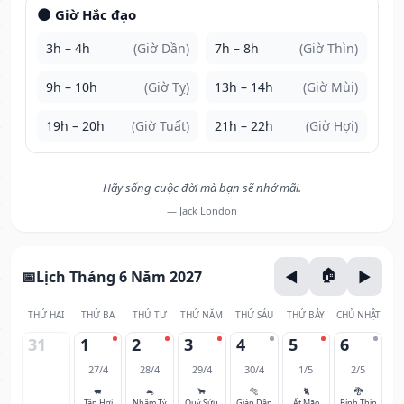
🌑 Giờ Hắc đạo
3h – 4h
(Giờ Dần)
7h – 8h
(Giờ Thìn)
9h – 10h
(Giờ Tỵ)
13h – 14h
(Giờ Mùi)
19h – 20h
(Giờ Tuất)
21h – 22h
(Giờ Hợi)
Hãy sống cuộc đời mà bạn sẽ nhớ mãi.
— Jack London
Lịch Tháng 6 Năm 2027
THỨ HAI
THỨ BA
THỨ TƯ
THỨ NĂM
THỨ SÁU
THỨ BẢY
CHỦ NHẬT
31
1
2
3
4
5
6
27/4
28/4
29/4
30/4
1/5
2/5
🐖
🐀
🐂
🐅
🐈
🐉
Tân Hợi
Nhâm Tý
Quý Sửu
Giáp Dần
Ất Mão
Bính Thìn