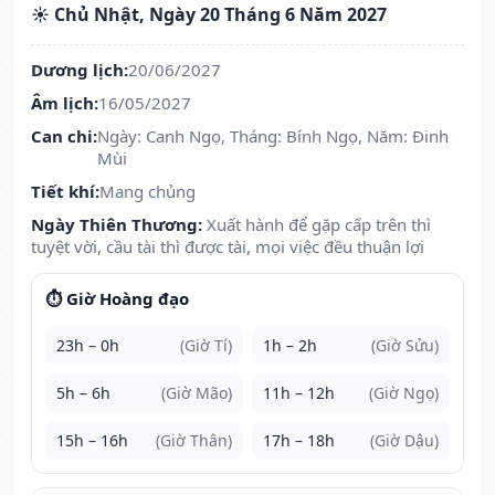
☀️ Chủ Nhật, Ngày 20 Tháng 6 Năm 2027
Dương lịch:
20/06/2027
Âm lịch:
16/05/2027
Can chi:
Ngày: Canh Ngọ, Tháng: Bính Ngọ, Năm: Đinh
Mùi
Tiết khí:
Mang chủng
Ngày Thiên Thương:
Xuất hành để gặp cấp trên thì
tuyệt vời, cầu tài thì được tài, mọi việc đều thuận lợi
⏱️ Giờ Hoàng đạo
23h – 0h
(Giờ Tí)
1h – 2h
(Giờ Sửu)
5h – 6h
(Giờ Mão)
11h – 12h
(Giờ Ngọ)
15h – 16h
(Giờ Thân)
17h – 18h
(Giờ Dậu)