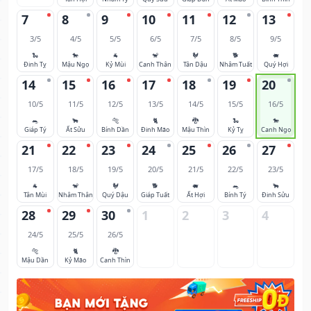
7
8
9
10
11
12
13
3/5
4/5
5/5
6/5
7/5
8/5
9/5
🐍
🐎
🐐
🐒
🐓
🐕
🐖
Đinh Tỵ
Mậu Ngọ
Kỷ Mùi
Canh Thân
Tân Dậu
Nhâm Tuất
Quý Hợi
14
15
16
17
18
19
20
10/5
11/5
12/5
13/5
14/5
15/5
16/5
🐀
🐂
🐅
🐈
🐉
🐍
🐎
Giáp Tý
Ất Sửu
Bính Dần
Đinh Mão
Mậu Thìn
Kỷ Tỵ
Canh Ngọ
21
22
23
24
25
26
27
17/5
18/5
19/5
20/5
21/5
22/5
23/5
🐐
🐒
🐓
🐕
🐖
🐀
🐂
Tân Mùi
Nhâm Thân
Quý Dậu
Giáp Tuất
Ất Hợi
Bính Tý
Đinh Sửu
28
29
30
1
2
3
4
24/5
25/5
26/5
🐅
🐈
🐉
Mậu Dần
Kỷ Mão
Canh Thìn