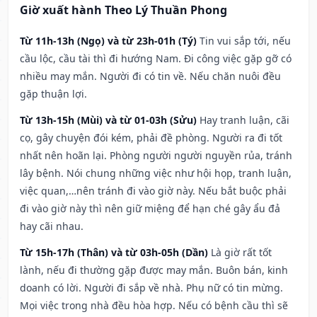
Giờ xuất hành Theo Lý Thuần Phong
Từ 11h-13h (Ngọ) và từ 23h-01h (Tý)
Tin vui sắp tới, nếu
cầu lộc, cầu tài thì đi hướng Nam. Đi công việc gặp gỡ có
nhiều may mắn. Người đi có tin về. Nếu chăn nuôi đều
gặp thuận lợi.
Từ 13h-15h (Mùi) và từ 01-03h (Sửu)
Hay tranh luận, cãi
cọ, gây chuyện đói kém, phải đề phòng. Người ra đi tốt
nhất nên hoãn lại. Phòng người người nguyền rủa, tránh
lây bệnh. Nói chung những việc như hội họp, tranh luận,
việc quan,…nên tránh đi vào giờ này. Nếu bắt buộc phải
đi vào giờ này thì nên giữ miệng để hạn ché gây ẩu đả
hay cãi nhau.
Từ 15h-17h (Thân) và từ 03h-05h (Dần)
Là giờ rất tốt
lành, nếu đi thường gặp được may mắn. Buôn bán, kinh
doanh có lời. Người đi sắp về nhà. Phụ nữ có tin mừng.
Mọi việc trong nhà đều hòa hợp. Nếu có bệnh cầu thì sẽ