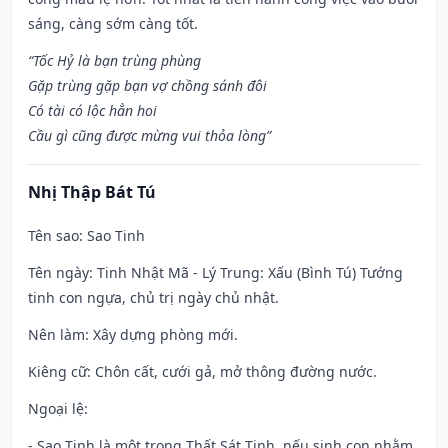
sáng, càng sớm càng tốt.
“Tốc Hỷ là bạn trùng phùng
Gặp trùng gặp bạn vợ chồng sánh đôi
Có tài có lộc hẳn hoi
Cầu gì cũng được mừng vui thỏa lòng”
Nhị Thập Bát Tú
Tên sao
: Sao Tinh
Tên ngày
: Tinh Nhật Mã - Lý Trung: Xấu (Bình Tú) Tướng
tinh con ngựa, chủ trị ngày chủ nhật.
Nên làm
: Xây dựng phòng mới.
Kiêng cữ
: Chôn cất, cưới gả, mở thông đường nước.
Ngoại lệ
:
- Sao Tinh là một trong Thất Sát Tinh, nếu sinh con nhằm