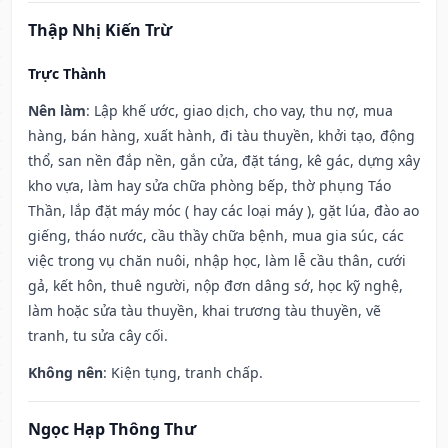
Thập Nhị Kiến Trừ
Trực Thành
Nên làm
: Lập khế ước, giao dịch, cho vay, thu nợ, mua
hàng, bán hàng, xuất hành, đi tàu thuyền, khởi tạo, động
thổ, san nền đắp nền, gắn cửa, đặt táng, kê gác, dựng xây
kho vựa, làm hay sửa chữa phòng bếp, thờ phụng Táo
Thần, lắp đặt máy móc ( hay các loại máy ), gặt lúa, đào ao
giếng, tháo nước, cầu thầy chữa bệnh, mua gia súc, các
việc trong vụ chăn nuôi, nhập học, làm lễ cầu thân, cưới
gả, kết hôn, thuê người, nộp đơn dâng sớ, học kỹ nghệ,
làm hoặc sửa tàu thuyền, khai trương tàu thuyền, vẽ
tranh, tu sửa cây cối.
Không nên
: Kiện tụng, tranh chấp.
Ngọc Hạp Thông Thư