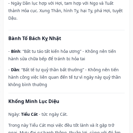
- Ngày Dần lục hợp với Hợi, tam hợp với Ngọ và Tuất
thành Hỏa cục. Xung Thân, hình Tỵ, hại Tỵ, phá Hợi, tuyệt
Dậu.
Bành Tổ Bách Kỵ Nhật
-
Bính
: “Bất tu táo tất kiến hỏa ương” - Không nên tiến
hành sửa chữa bếp để tránh bị hỏa tai
-
Dần
: “Bất tế tự quỷ thần bất thường” - Không nên tiến
hành công việc liên quan đến tế tự vì ngày này quỷ thần
không bình thường
Khổng Minh Lục Diệu
Ngày:
Tiểu Cát
- tức ngày Cát.
Trong này Tiểu Cát mọi việc đều tốt lành và ít gặp trở
ngại. Mưu đại sự hanh thông, thuận lợi, cùng với đó âm