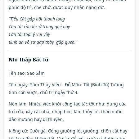
phúc độ trì, che chở, được quý nhân nâng đỡ.
“Tiểu Cát gặp hội thanh long
Cầu tài cầu lộc ở trong quẻ này
Cầu tài toại ý vui vầy
Bình an vô sự gặp thầy, gặp quen.”
Nhị Thập Bát Tú
Tên sao
: Sao Sâm
Tên ngày
: Sâm Thủy Viên - Đỗ Mậu: Tốt (Bình Tú) Tướng
tinh con vượn, chủ trị ngày thứ 4.
Nên làm
: Nhiều việc khởi công tạo tác tốt như: dựng cửa
trổ cửa, xây cất nhà, nhập học, làm thủy lợi, tháo nước
đào mương hay đi thuyền.
Kiêng cữ
: Cưới gả, đóng giường lót giường, chôn cất hay
kết bạn đều không tốt. Vì vậy, để việc cưới gả được trăm