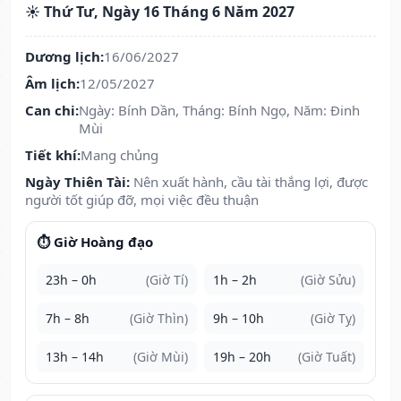
☀️ Thứ Tư, Ngày 16 Tháng 6 Năm 2027
Dương lịch:
16/06/2027
Âm lịch:
12/05/2027
Can chi:
Ngày: Bính Dần, Tháng: Bính Ngọ, Năm: Đinh
Mùi
Tiết khí:
Mang chủng
Ngày Thiên Tài:
Nên xuất hành, cầu tài thắng lợi, được
người tốt giúp đỡ, mọi việc đều thuận
⏱️ Giờ Hoàng đạo
23h – 0h
(Giờ Tí)
1h – 2h
(Giờ Sửu)
7h – 8h
(Giờ Thìn)
9h – 10h
(Giờ Tỵ)
13h – 14h
(Giờ Mùi)
19h – 20h
(Giờ Tuất)