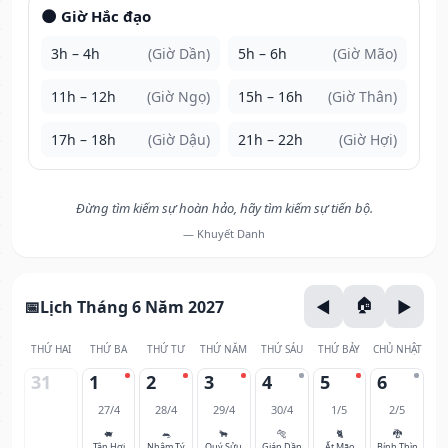
🌑 Giờ Hắc đạo
3h – 4h
(Giờ Dần)
5h – 6h
(Giờ Mão)
11h – 12h
(Giờ Ngọ)
15h – 16h
(Giờ Thân)
17h – 18h
(Giờ Dậu)
21h – 22h
(Giờ Hợi)
Đừng tìm kiếm sự hoàn hảo, hãy tìm kiếm sự tiến bộ.
— Khuyết Danh
Lịch Tháng 6 Năm 2027
THỨ HAI
THỨ BA
THỨ TƯ
THỨ NĂM
THỨ SÁU
THỨ BẢY
CHỦ NHẬT
31
1
2
3
4
5
6
27/4
28/4
29/4
30/4
1/5
2/5
🐖
🐀
🐂
🐅
🐈
🐉
Tân Hợi
Nhâm Tý
Quý Sửu
Giáp Dần
Ất Mão
Bính Thìn