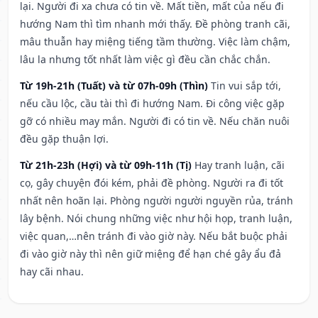
lại. Người đi xa chưa có tin về. Mất tiền, mất của nếu đi
hướng Nam thì tìm nhanh mới thấy. Đề phòng tranh cãi,
mâu thuẫn hay miệng tiếng tầm thường. Việc làm chậm,
lâu la nhưng tốt nhất làm việc gì đều cần chắc chắn.
Từ 19h-21h (Tuất) và từ 07h-09h (Thìn)
Tin vui sắp tới,
nếu cầu lộc, cầu tài thì đi hướng Nam. Đi công việc gặp
gỡ có nhiều may mắn. Người đi có tin về. Nếu chăn nuôi
đều gặp thuận lợi.
Từ 21h-23h (Hợi) và từ 09h-11h (Tị)
Hay tranh luận, cãi
cọ, gây chuyện đói kém, phải đề phòng. Người ra đi tốt
nhất nên hoãn lại. Phòng người người nguyền rủa, tránh
lây bệnh. Nói chung những việc như hội họp, tranh luận,
việc quan,…nên tránh đi vào giờ này. Nếu bắt buộc phải
đi vào giờ này thì nên giữ miệng để hạn ché gây ẩu đả
hay cãi nhau.