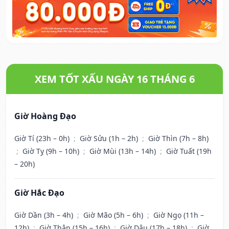
XEM TỐT XẤU NGÀY 16 THÁNG 6
Giờ Hoàng Đạo
Giờ Tí (23h – 0h)
;
Giờ Sửu (1h – 2h)
;
Giờ Thìn (7h – 8h)
;
Giờ Tỵ (9h – 10h)
;
Giờ Mùi (13h – 14h)
;
Giờ Tuất (19h
– 20h)
Giờ Hắc Đạo
Giờ Dần (3h – 4h)
;
Giờ Mão (5h – 6h)
;
Giờ Ngọ (11h –
12h)
;
Giờ Thân (15h – 16h)
;
Giờ Dậu (17h – 18h)
;
Giờ