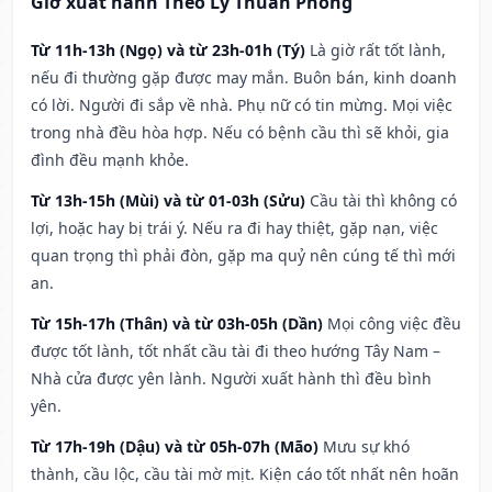
Giờ xuất hành Theo Lý Thuần Phong
Từ 11h-13h (Ngọ) và từ 23h-01h (Tý)
Là giờ rất tốt lành,
nếu đi thường gặp được may mắn. Buôn bán, kinh doanh
có lời. Người đi sắp về nhà. Phụ nữ có tin mừng. Mọi việc
trong nhà đều hòa hợp. Nếu có bệnh cầu thì sẽ khỏi, gia
đình đều mạnh khỏe.
Từ 13h-15h (Mùi) và từ 01-03h (Sửu)
Cầu tài thì không có
lợi, hoặc hay bị trái ý. Nếu ra đi hay thiệt, gặp nạn, việc
quan trọng thì phải đòn, gặp ma quỷ nên cúng tế thì mới
an.
Từ 15h-17h (Thân) và từ 03h-05h (Dần)
Mọi công việc đều
được tốt lành, tốt nhất cầu tài đi theo hướng Tây Nam –
Nhà cửa được yên lành. Người xuất hành thì đều bình
yên.
Từ 17h-19h (Dậu) và từ 05h-07h (Mão)
Mưu sự khó
thành, cầu lộc, cầu tài mờ mịt. Kiện cáo tốt nhất nên hoãn