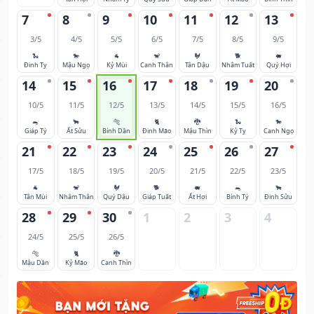
7
8
9
10
11
12
13
3/5
4/5
5/5
6/5
7/5
8/5
9/5
🐍
🐎
🐐
🐒
🐓
🐕
🐖
Đinh Tỵ
Mậu Ngọ
Kỷ Mùi
Canh Thân
Tân Dậu
Nhâm Tuất
Quý Hợi
14
15
16
17
18
19
20
10/5
11/5
12/5
13/5
14/5
15/5
16/5
🐀
🐂
🐅
🐈
🐉
🐍
🐎
Giáp Tý
Ất Sửu
Bính Dần
Đinh Mão
Mậu Thìn
Kỷ Tỵ
Canh Ngọ
21
22
23
24
25
26
27
17/5
18/5
19/5
20/5
21/5
22/5
23/5
🐐
🐒
🐓
🐕
🐖
🐀
🐂
Tân Mùi
Nhâm Thân
Quý Dậu
Giáp Tuất
Ất Hợi
Bính Tý
Đinh Sửu
28
29
30
1
2
3
4
24/5
25/5
26/5
🐅
🐈
🐉
Mậu Dần
Kỷ Mão
Canh Thìn