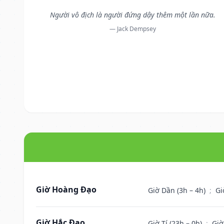
Người vô địch là người đứng dậy thêm một lần nữa.
— Jack Dempsey
Giờ Hoàng Đạo
Giờ Dần (3h – 4h)
;
Gi
Giờ Hắc Đạo
Giờ Tí (23h – 0h)
;
Giờ