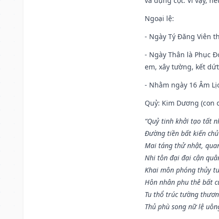
và dựng cột. Vì vậy, n
Ngoại lệ
:
- Ngày Tý Đăng Viên t
- Ngày Thân là Phục Đo
em, xây tường, kết dứt
- Nhằm ngày 16 Âm Lị
Quỷ: Kim Dương (con dê)
“Quỷ tinh khởi tạo tất 
Đường tiền bất kiến chủ
Mai táng thử nhật, quan
Nhi tôn đại đại cận qu
Khai môn phóng thủy tu
Hôn nhân phu thê bất c
Tu thổ trúc tường thươn
Thủ phù song nữ lệ uôn