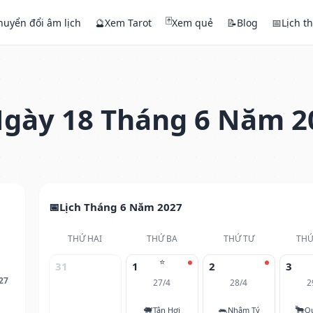
🃏
huyển đổi âm lịch
🔮
Xem Tarot
Xem quẻ
📝
Blog
📅
Lịch t
gày 18 Tháng 6 Năm 2
Lịch Tháng 6 Năm 2027
THỨ HAI
THỨ BA
THỨ TƯ
THỨ
⭐
31
1
2
3
27
27/4
28/4
2
🐖
🐀
🐂
Tân Hợi
Nhâm Tý
Q