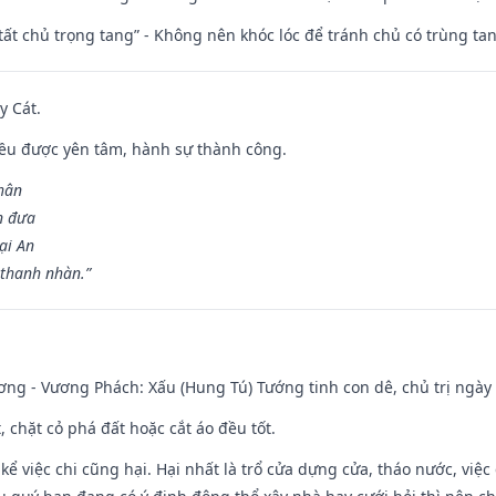
 tất chủ trọng tang” - Không nên khóc lóc để tránh chủ có trùng ta
y Cát.
 đều được yên tâm, hành sự thành công.
hân
n đưa
ại An
 thanh nhàn.”
ng - Vương Phách: Xấu (Hung Tú) Tướng tinh con dê, chủ trị ngày 
t, chặt cỏ phá đất hoặc cắt áo đều tốt.
 kể việc chi cũng hại. Hại nhất là trổ cửa dựng cửa, tháo nước, việ