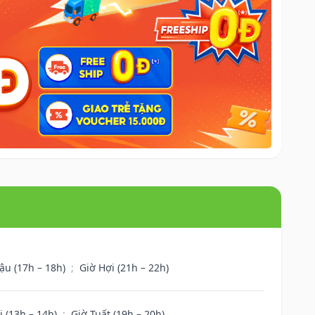
ậu (17h – 18h)
;
Giờ Hợi (21h – 22h)
i (13h – 14h)
;
Giờ Tuất (19h – 20h)