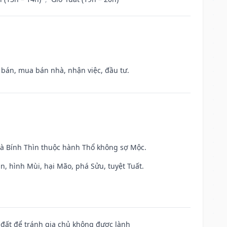
n bán, mua bán nhà, nhận việc, đầu tư.
và Bính Thìn thuộc hành Thổ không sợ Mộc.
n, hình Mùi, hại Mão, phá Sửu, tuyệt Tuất.
n đất để tránh gia chủ không được lành