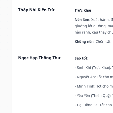
Thập Nhị Kiến Trừ
Trực Khai
Nên làm
: Xuất hành, 
giường lót giường, may
hào rãnh, cầu thầy chữ
Không nên
: Chôn cất
Ngọc Hạp Thông Thư
Sao tốt
:
- Sinh Khí (Trực Khai):
- Nguyệt Ân: Tốt cho m
- Minh Tinh: Tốt cho m
- Yếu Yên (Thiên Quý): 
- Đại Hồng Sa: Tốt cho 