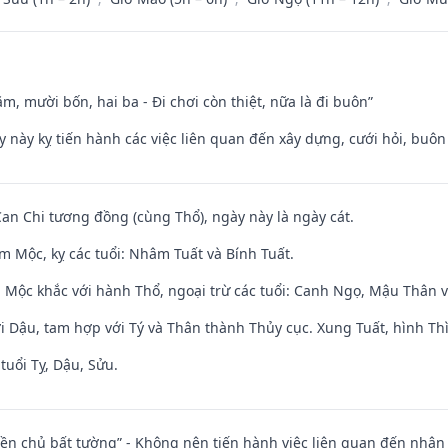
m, mười bốn, hai ba - Đi chơi còn thiệt, nữa là đi buôn”
y này kỵ tiến hành các việc liên quan đến xây dựng, cưới hỏi, buô
Can Chi tương đồng (cùng Thổ), ngày này là ngày cát.
m Mộc, kỵ các tuổi: Nhâm Tuất và Bính Tuất.
 Mộc khắc với hành Thổ, ngoại trừ các tuổi: Canh Ngọ, Mậu Thân 
i Dậu, tam hợp với Tý và Thân thành Thủy cục. Xung Tuất, hình Thì
tuổi Tỵ, Dậu, Sửu.
điền chủ bất tường” - Không nên tiến hành việc liên quan đến nhậ