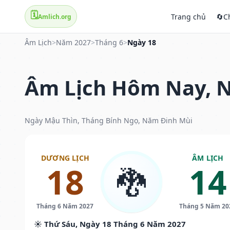
🗓️
Trang chủ
🔄
C
Amlich.org
Âm Lịch
>
Năm 2027
>
Tháng 6
>
Ngày 18
Âm Lịch Hôm Nay, N
Ngày Mậu Thìn, Tháng Bính Ngọ, Năm Đinh Mùi
DƯƠNG LỊCH
ÂM LỊCH
18
14
🐉
Tháng 6 Năm 2027
Tháng 5 Năm 20
☀️ Thứ Sáu, Ngày 18 Tháng 6 Năm 2027