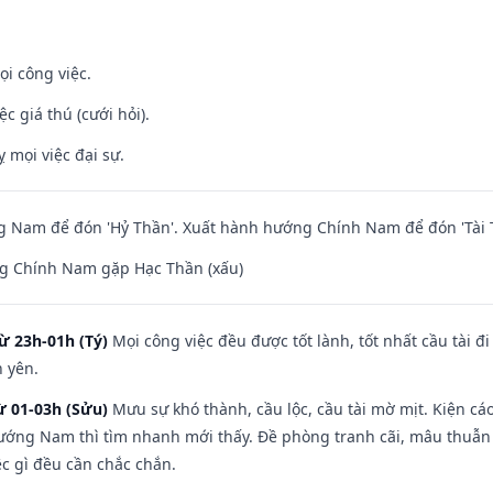
ọi công việc.
ệc giá thú (cưới hỏi).
ỵ mọi việc đại sự.
 Nam để đón 'Hỷ Thần'. Xuất hành hướng Chính Nam để đón 'Tài 
g Chính Nam gặp Hạc Thần (xấu)
ừ 23h-01h (Tý)
Mọi công việc đều được tốt lành, tốt nhất cầu tài
h yên.
ừ 01-03h (Sửu)
Mưu sự khó thành, cầu lộc, cầu tài mờ mịt. Kiện cáo
hướng Nam thì tìm nhanh mới thấy. Đề phòng tranh cãi, mâu thuẫn
ệc gì đều cần chắc chắn.