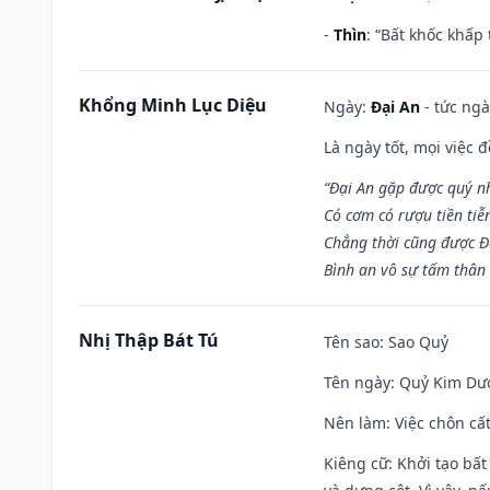
-
Thìn
: “Bất khốc khấp
Khổng Minh Lục Diệu
Ngày:
Đại An
- tức ngà
Là ngày tốt, mọi việc
“Đại An gặp được quý n
Có cơm có rượu tiền tiễ
Chẳng thời cũng được Đ
Bình an vô sự tấm thân
Nhị Thập Bát Tú
Tên sao
: Sao Quỷ
Tên ngày
: Quỷ Kim Dươ
Nên làm
: Việc chôn cấ
Kiêng cữ
: Khởi tạo bất