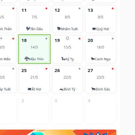
11
12
13
6/5
7/5
8/5
9/5
🐓
🐕
🐖
nh Thân
Tân Dậu
Nhâm Tuất
Quý Hợi
⭐
🌕
18
19
20
3/5
14/5
15/5
16/5
🐉
🐍
🐎
nh Mão
Mậu Thìn
Kỷ Tỵ
Canh Ngọ
25
26
27
0/5
21/5
22/5
23/5
🐖
🐀
🐂
áp Tuất
Ất Hợi
Bính Tý
Đinh Sửu
2
3
4