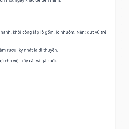
họn một ngày khác để tiến hành.
t hành, khởi công lập lò gốm, lò nhuộm. Nên: dứt vú trẻ
àm rượu, kỵ nhất là đi thuyền.
ợi cho việc xây cất và gả cưới.