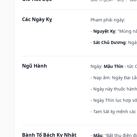
Các Ngày Kỵ
Phạm phải ngày:
-
Nguyệt Kỵ
: “Mùng nă
-
Sát Chủ Dương
: Ngà
Ngũ Hành
Ngày:
Mậu Thìn
- tức 
- Nạp âm: Ngày Đại Lâ
- Ngày này thuộc hành
- Ngày Thìn lục hợp vớ
- Tam Sát kỵ mệnh các 
Bành Tổ Bách Kỵ Nhật
-
Mậu
: “Bất thụ điền 