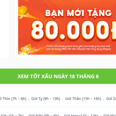
XEM TỐT XẤU NGÀY 18 THÁNG 6
ờ Thìn (7h – 8h)
;
Giờ Tỵ (9h – 10h)
;
Giờ Thân (15h – 16h)
;
Giờ D
 Sửu (1h – 2h)
;
Giờ Mão (5h – 6h)
;
Giờ Ngọ (11h – 12h)
;
Giờ Mù