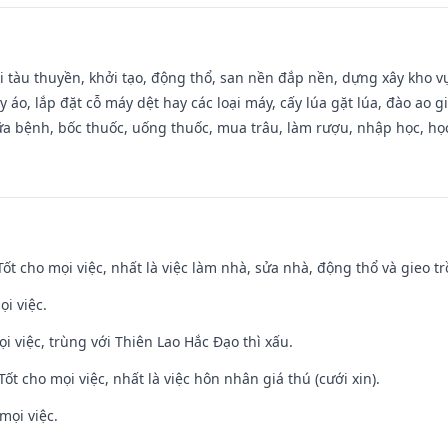
đi tàu thuyền, khởi tạo, động thổ, san nền đắp nền, dựng xây kho
 áo, lắp đặt cỗ máy dệt hay các loại máy, cấy lúa gặt lúa, đào ao 
a bệnh, bốc thuốc, uống thuốc, mua trâu, làm rượu, nhập học, học 
 Tốt cho mọi việc, nhất là việc làm nhà, sửa nhà, động thổ và gieo tr
ọi việc.
ọi việc, trùng với Thiên Lao Hắc Đạo thì xấu.
Tốt cho mọi việc, nhất là việc hôn nhân giá thú (cưới xin).
mọi việc.