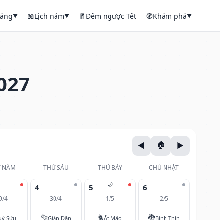
háng
📖
Lịch năm
🧧
Đếm ngược Tết
🧭
Khám phá
▼
▼
▼
027
 NĂM
THỨ SÁU
THỨ BẢY
CHỦ NHẬT
🌙
4
5
6
9/4
30/4
1/5
2/5
🐅
🐈
🐉
uý Sửu
Giáp Dần
Ất Mão
Bính Thìn