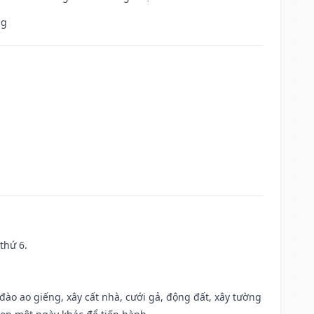
ng
thứ 6.
c đào ao giếng, xây cất nhà, cưới gả, động đất, xây tường