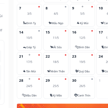
⭐
7
8
9
10
3/5
4/5
5/5
ùi
🐍
🐎
🐐
🐒
Đinh Tỵ
Mậu Ngọ
Kỷ Mùi
Ca
vợ
14
15
16
17
10/5
11/5
12/5
1
🐀
🐂
🐅
🐈
Giáp Tý
Ất Sửu
Bính Dần
Đi
⭐
21
22
23
24
17/5
18/5
19/5
2
🐐
🐒
🐓
🐕
Tân Mùi
Nhâm Thân
Quý Dậu
Gi
⭐
28
29
30
1
24/5
25/5
26/5
🐅
🐈
🐉
Mậu Dần
Kỷ Mão
Canh Thìn