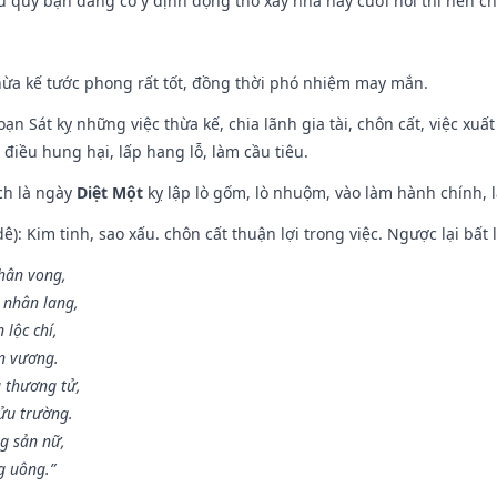
ếu quý bạn đang có ý định động thổ xây nhà hay cưới hỏi thì nên c
hừa kế tước phong rất tốt, đồng thời phó nhiệm may mắn.
ạn Sát kỵ những việc thừa kế, chia lãnh gia tài, chôn cất, việc xuấ
 điều hung hại, lấp hang lỗ, làm cầu tiêu.
ch là ngày
Diệt Một
kỵ lập lò gốm, lò nhuộm, vào làm hành chính, l
: Kim tinh, sao xấu. chôn cất thuận lợi trong việc. Ngược lại bất l
nhân vong,
 nhân lang,
 lộc chí,
ân vương.
 thương tử,
ửu trường.
g sản nữ,
g uông.”