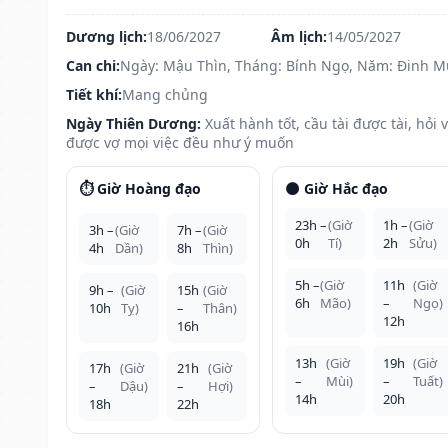
Dương lịch:
18/06/2027
Âm lịch:
14/05/2027
Can chi:
Ngày: Mậu Thìn, Tháng: Bính Ngọ, Năm: Đinh M
Tiết khí:
Mang chủng
Ngày Thiên Dương:
Xuất hành tốt, cầu tài được tài, hỏi 
được vợ mọi việc đều như ý muốn
⏱️ Giờ Hoàng đạo
🌑 Giờ Hắc đạo
23h –
(Giờ
1h –
(Giờ
3h –
(Giờ
7h –
(Giờ
0h
Tí)
2h
Sửu)
4h
Dần)
8h
Thìn)
5h –
(Giờ
11h
(Giờ
9h –
(Giờ
15h
(Giờ
6h
Mão)
–
Ngọ)
10h
Tỵ)
–
Thân)
12h
16h
13h
(Giờ
19h
(Giờ
17h
(Giờ
21h
(Giờ
–
Mùi)
–
Tuất)
–
Dậu)
–
Hợi)
14h
20h
18h
22h