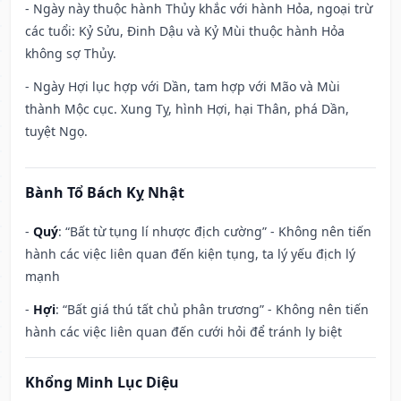
- Ngày này thuộc hành Thủy khắc với hành Hỏa, ngoại trừ
các tuổi: Kỷ Sửu, Đinh Dậu và Kỷ Mùi thuộc hành Hỏa
không sợ Thủy.
- Ngày Hợi lục hợp với Dần, tam hợp với Mão và Mùi
thành Mộc cục. Xung Tỵ, hình Hợi, hại Thân, phá Dần,
tuyệt Ngọ.
Bành Tổ Bách Kỵ Nhật
-
Quý
: “Bất từ tụng lí nhược địch cường” - Không nên tiến
hành các việc liên quan đến kiện tụng, ta lý yếu địch lý
mạnh
-
Hợi
: “Bất giá thú tất chủ phân trương” - Không nên tiến
hành các việc liên quan đến cưới hỏi để tránh ly biệt
Khổng Minh Lục Diệu