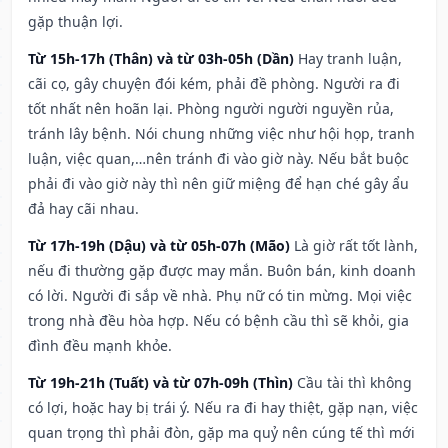
gặp thuận lợi.
Từ 15h-17h (Thân) và từ 03h-05h (Dần)
Hay tranh luận,
cãi cọ, gây chuyện đói kém, phải đề phòng. Người ra đi
tốt nhất nên hoãn lại. Phòng người người nguyền rủa,
tránh lây bệnh. Nói chung những việc như hội họp, tranh
luận, việc quan,…nên tránh đi vào giờ này. Nếu bắt buộc
phải đi vào giờ này thì nên giữ miệng để hạn ché gây ẩu
đả hay cãi nhau.
Từ 17h-19h (Dậu) và từ 05h-07h (Mão)
Là giờ rất tốt lành,
nếu đi thường gặp được may mắn. Buôn bán, kinh doanh
có lời. Người đi sắp về nhà. Phụ nữ có tin mừng. Mọi việc
trong nhà đều hòa hợp. Nếu có bệnh cầu thì sẽ khỏi, gia
đình đều mạnh khỏe.
Từ 19h-21h (Tuất) và từ 07h-09h (Thìn)
Cầu tài thì không
có lợi, hoặc hay bị trái ý. Nếu ra đi hay thiệt, gặp nạn, việc
quan trọng thì phải đòn, gặp ma quỷ nên cúng tế thì mới