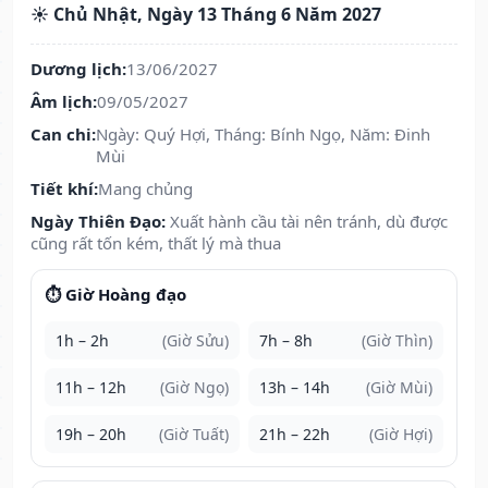
☀️ Chủ Nhật, Ngày 13 Tháng 6 Năm 2027
Dương lịch:
13/06/2027
Âm lịch:
09/05/2027
Can chi:
Ngày: Quý Hợi, Tháng: Bính Ngọ, Năm: Đinh
Mùi
Tiết khí:
Mang chủng
Ngày Thiên Đạo:
Xuất hành cầu tài nên tránh, dù được
cũng rất tốn kém, thất lý mà thua
⏱️ Giờ Hoàng đạo
1h – 2h
(Giờ Sửu)
7h – 8h
(Giờ Thìn)
11h – 12h
(Giờ Ngọ)
13h – 14h
(Giờ Mùi)
19h – 20h
(Giờ Tuất)
21h – 22h
(Giờ Hợi)