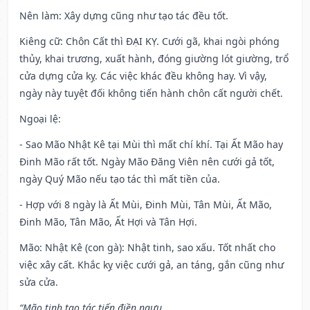
Nên làm
: Xây dựng cũng như tạo tác đều tốt.
Kiêng cữ
: Chôn Cất thì ĐẠI KỴ. Cưới gã, khai ngòi phóng
thủy, khai trương, xuất hành, đóng giường lót giường, trổ
cửa dựng cửa kỵ. Các việc khác đều không hay. Vì vậy,
ngày này tuyệt đối không tiến hành chôn cất người chết.
Ngoại lệ
:
- Sao Mão Nhật Kê tại Mùi thì mất chí khí. Tại Ất Mão hay
Đinh Mão rất tốt. Ngày Mão Đăng Viên nên cưới gả tốt,
ngày Quý Mão nếu tạo tác thì mất tiền của.
- Hợp với 8 ngày là Ất Mùi, Đinh Mùi, Tân Mùi, Ất Mão,
Đinh Mão, Tân Mão, Ất Hợi và Tân Hợi.
Mão: Nhật Kê (con gà): Nhật tinh, sao xấu. Tốt nhất cho
việc xây cất. Khắc kỵ việc cưới gả, an táng, gắn cũng như
sửa cửa.
“Mão tinh tạo tác tiến điền ngưu,