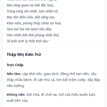
Mai táng quan tai bất đắc hưu,
Trùng tang nhị nhật, tam nhân tử,
Mại tận điền viên, bất năng lưu.
Khai môn, phóng thủy chiêu tai họa,
Tam tuế hài nhi bạch liễu đầu,
Hôn nhân bất khả phùng nhật thử,
Tử biệt sinh ly thật khả sầu.”
Thập Nhị Kiến Trừ
Trực Chấp
Nên làm
: Lập khế ước, giao dịch, động thổ san nền, cầu
thầy chữa bệnh, đi săn thú cá, tìm bắt trộm cướp. Xây đắp
nền-tường.
Không nên
: Dời nhà, đi chơi xa, mở cửa hiệu buôn bán,
xuất tiền của.