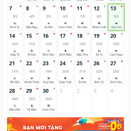
7
8
9
10
11
12
13
3/5
4/5
5/5
6/5
7/5
8/5
9/5
🐍
🐎
🐐
🐒
🐓
🐕
🐖
Đinh Tỵ
Mậu Ngọ
Kỷ Mùi
Canh Thân
Tân Dậu
Nhâm Tuất
Quý Hợi
14
15
16
17
18
19
20
10/5
11/5
12/5
13/5
14/5
15/5
16/5
🐀
🐂
🐅
🐈
🐉
🐍
🐎
Giáp Tý
Ất Sửu
Bính Dần
Đinh Mão
Mậu Thìn
Kỷ Tỵ
Canh Ngọ
21
22
23
24
25
26
27
17/5
18/5
19/5
20/5
21/5
22/5
23/5
🐐
🐒
🐓
🐕
🐖
🐀
🐂
Tân Mùi
Nhâm Thân
Quý Dậu
Giáp Tuất
Ất Hợi
Bính Tý
Đinh Sửu
28
29
30
1
2
3
4
24/5
25/5
26/5
🐅
🐈
🐉
Mậu Dần
Kỷ Mão
Canh Thìn