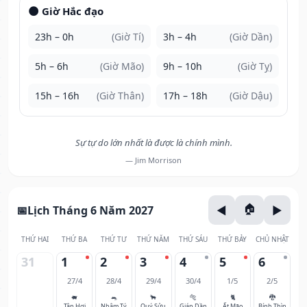
🌑 Giờ Hắc đạo
23h – 0h
(Giờ Tí)
3h – 4h
(Giờ Dần)
5h – 6h
(Giờ Mão)
9h – 10h
(Giờ Tỵ)
15h – 16h
(Giờ Thân)
17h – 18h
(Giờ Dậu)
Sự tự do lớn nhất là được là chính mình.
— Jim Morrison
Lịch Tháng 6 Năm 2027
THỨ HAI
THỨ BA
THỨ TƯ
THỨ NĂM
THỨ SÁU
THỨ BẢY
CHỦ NHẬT
31
1
2
3
4
5
6
27/4
28/4
29/4
30/4
1/5
2/5
🐖
🐀
🐂
🐅
🐈
🐉
Tân Hợi
Nhâm Tý
Quý Sửu
Giáp Dần
Ất Mão
Bính Thìn