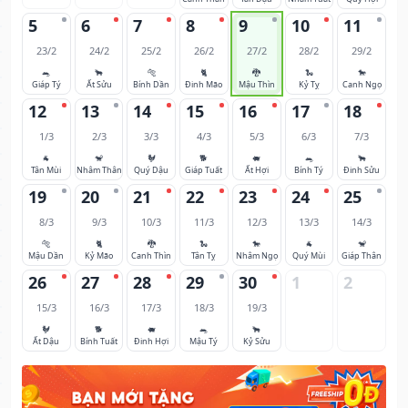
5
6
7
8
9
10
11
23/2
24/2
25/2
26/2
27/2
28/2
29/2
🐀
🐂
🐅
🐈
🐉
🐍
🐎
Giáp Tý
Ất Sửu
Bính Dần
Đinh Mão
Mậu Thìn
Kỷ Tỵ
Canh Ngọ
12
13
14
15
16
17
18
1/3
2/3
3/3
4/3
5/3
6/3
7/3
🐐
🐒
🐓
🐕
🐖
🐀
🐂
Tân Mùi
Nhâm Thân
Quý Dậu
Giáp Tuất
Ất Hợi
Bính Tý
Đinh Sửu
19
20
21
22
23
24
25
8/3
9/3
10/3
11/3
12/3
13/3
14/3
🐅
🐈
🐉
🐍
🐎
🐐
🐒
Mậu Dần
Kỷ Mão
Canh Thìn
Tân Tỵ
Nhâm Ngọ
Quý Mùi
Giáp Thân
26
27
28
29
30
1
2
15/3
16/3
17/3
18/3
19/3
🐓
🐕
🐖
🐀
🐂
Ất Dậu
Bính Tuất
Đinh Hợi
Mậu Tý
Kỷ Sửu