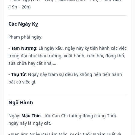
(19h – 20h)
Các Ngày Kỵ
Phạm phải ngày:
-
Tam Nương
: Là ngày xấu, ngày này kỵ tiến hành các việc
trọng đại như khai trương, xuất hành, cưới hỏi, động thổ,
sửa chữa hay cất nhà,...
-
Thụ Tử
: Ngày này trăm sự đều kỵ không nên tiến hành
bất cứ việc gì.
Ngũ Hành
Ngày:
Mậu Thìn
- tức Can Chi tương đồng (cùng Thổ),
ngày này là ngày cát.
- Nạp âm: Ngày Đại Lâm Mộc, kỵ các tuổi: Nhâm Tuất và