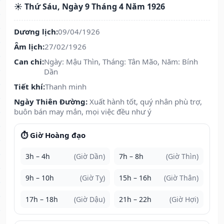
☀️ Thứ Sáu, Ngày 9 Tháng 4 Năm 1926
Dương lịch:
09/04/1926
Âm lịch:
27/02/1926
Can chi:
Ngày: Mậu Thìn, Tháng: Tân Mão, Năm: Bính
Dần
Tiết khí:
Thanh minh
Ngày Thiên Đường:
Xuất hành tốt, quý nhân phù trợ,
buôn bán may mắn, mọi việc đều như ý
⏱️ Giờ Hoàng đạo
3h – 4h
(Giờ Dần)
7h – 8h
(Giờ Thìn)
9h – 10h
(Giờ Tỵ)
15h – 16h
(Giờ Thân)
17h – 18h
(Giờ Dậu)
21h – 22h
(Giờ Hợi)