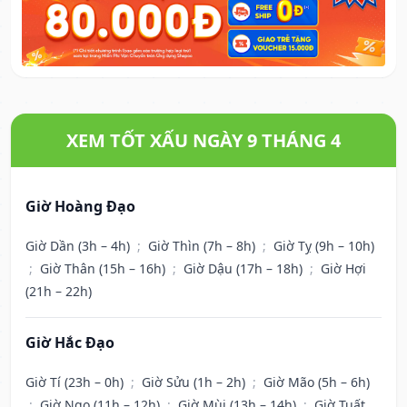
XEM TỐT XẤU NGÀY 9 THÁNG 4
Giờ Hoàng Đạo
Giờ Dần (3h – 4h)
;
Giờ Thìn (7h – 8h)
;
Giờ Tỵ (9h – 10h)
;
Giờ Thân (15h – 16h)
;
Giờ Dậu (17h – 18h)
;
Giờ Hợi
(21h – 22h)
Giờ Hắc Đạo
Giờ Tí (23h – 0h)
;
Giờ Sửu (1h – 2h)
;
Giờ Mão (5h – 6h)
;
Giờ Ngọ (11h – 12h)
;
Giờ Mùi (13h – 14h)
;
Giờ Tuất