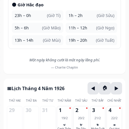
🌑 Giờ Hắc đạo
23h – 0h
(Giờ Tí)
1h – 2h
(Giờ Sửu)
5h – 6h
(Giờ Mão)
11h – 12h
(Giờ Ngọ)
13h – 14h
(Giờ Mùi)
19h – 20h
(Giờ Tuất)
Một ngày không cười là một ngày lãng phí.
— Charlie Chaplin
Lịch Tháng 4 Năm 1926
THỨ HAI
THỨ BA
THỨ TƯ
THỨ NĂM
THỨ SÁU
THỨ BẢY
CHỦ NHẬT
29
30
31
1
2
3
4
19/2
20/2
21/2
22/2
🐒
🐓
🐕
🐖
Canh Thân
Tân Dậu
Nhâm Tuất
Quý Hợi