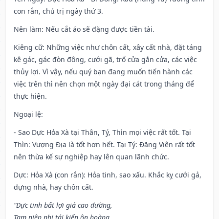
con rắn, chủ trị ngày thứ 3.
Nên làm
: Nếu cắt áo sẽ đặng được tiền tài.
Kiêng cữ
: Những việc như chôn cất, xây cất nhà, đặt táng
kê gác, gác đòn đông, cưới gã, trổ cửa gắn cửa, các việc
thủy lợi. Vì vậy, nếu quý bạn đang muốn tiến hành các
việc trên thì nên chọn một ngày đại cát trong tháng để
thực hiện.
Ngoại lệ
:
- Sao Dực Hỏa Xà tại Thân, Tý, Thìn mọi việc rất tốt. Tại
Thìn: Vượng Địa là tốt hơn hết. Tại Tý: Đăng Viên rất tốt
nên thừa kế sự nghiệp hay lên quan lãnh chức.
Dực: Hỏa Xà (con rắn): Hỏa tinh, sao xấu. Khắc kỵ cưới gả,
dựng nhà, hay chôn cất.
“Dực tinh bất lợi giá cao đường,
Tam niên nhị tái kiến ôn hoàng,