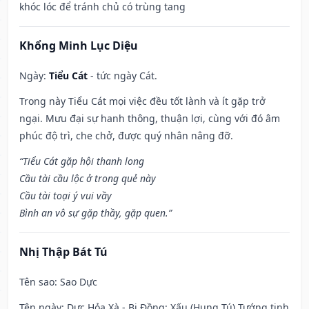
khóc lóc để tránh chủ có trùng tang
Khổng Minh Lục Diệu
Ngày:
Tiểu Cát
- tức ngày Cát.
Trong này Tiểu Cát mọi việc đều tốt lành và ít gặp trở
ngại. Mưu đại sự hanh thông, thuận lợi, cùng với đó âm
phúc độ trì, che chở, được quý nhân nâng đỡ.
“Tiểu Cát gặp hội thanh long
Cầu tài cầu lộc ở trong quẻ này
Cầu tài toại ý vui vầy
Bình an vô sự gặp thầy, gặp quen.”
Nhị Thập Bát Tú
Tên sao
: Sao Dực
Tên ngày
: Dực Hỏa Xà - Bi Đồng: Xấu (Hung Tú) Tướng tinh