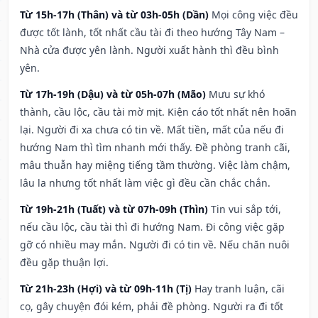
Từ 15h-17h (Thân) và từ 03h-05h (Dần)
Mọi công việc đều
được tốt lành, tốt nhất cầu tài đi theo hướng Tây Nam –
Nhà cửa được yên lành. Người xuất hành thì đều bình
yên.
Từ 17h-19h (Dậu) và từ 05h-07h (Mão)
Mưu sự khó
thành, cầu lộc, cầu tài mờ mịt. Kiện cáo tốt nhất nên hoãn
lại. Người đi xa chưa có tin về. Mất tiền, mất của nếu đi
hướng Nam thì tìm nhanh mới thấy. Đề phòng tranh cãi,
mâu thuẫn hay miệng tiếng tầm thường. Việc làm chậm,
lâu la nhưng tốt nhất làm việc gì đều cần chắc chắn.
Từ 19h-21h (Tuất) và từ 07h-09h (Thìn)
Tin vui sắp tới,
nếu cầu lộc, cầu tài thì đi hướng Nam. Đi công việc gặp
gỡ có nhiều may mắn. Người đi có tin về. Nếu chăn nuôi
đều gặp thuận lợi.
Từ 21h-23h (Hợi) và từ 09h-11h (Tị)
Hay tranh luận, cãi
cọ, gây chuyện đói kém, phải đề phòng. Người ra đi tốt