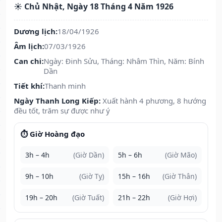
☀️ Chủ Nhật, Ngày 18 Tháng 4 Năm 1926
Dương lịch:
18/04/1926
Âm lịch:
07/03/1926
Can chi:
Ngày: Đinh Sửu, Tháng: Nhâm Thìn, Năm: Bính
Dần
Tiết khí:
Thanh minh
Ngày Thanh Long Kiếp:
Xuất hành 4 phương, 8 hướng
đều tốt, trăm sự được như ý
⏱️ Giờ Hoàng đạo
3h – 4h
(Giờ Dần)
5h – 6h
(Giờ Mão)
9h – 10h
(Giờ Tỵ)
15h – 16h
(Giờ Thân)
19h – 20h
(Giờ Tuất)
21h – 22h
(Giờ Hợi)