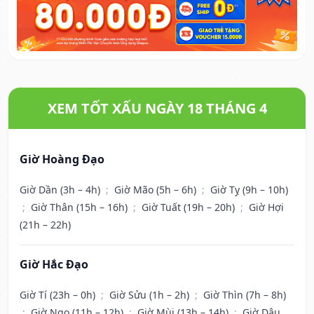
XEM TỐT XẤU NGÀY 18 THÁNG 4
Giờ Hoàng Đạo
Giờ Dần (3h – 4h)
;
Giờ Mão (5h – 6h)
;
Giờ Tỵ (9h – 10h)
;
Giờ Thân (15h – 16h)
;
Giờ Tuất (19h – 20h)
;
Giờ Hợi
(21h – 22h)
Giờ Hắc Đạo
Giờ Tí (23h – 0h)
;
Giờ Sửu (1h – 2h)
;
Giờ Thìn (7h – 8h)
;
Giờ Ngọ (11h – 12h)
;
Giờ Mùi (13h – 14h)
;
Giờ Dậu