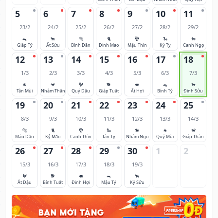
5
6
7
8
9
10
11
23/2
24/2
25/2
26/2
27/2
28/2
29/2
🐀
🐂
🐅
🐈
🐉
🐍
🐎
Giáp Tý
Ất Sửu
Bính Dần
Đinh Mão
Mậu Thìn
Kỷ Tỵ
Canh Ngọ
12
13
14
15
16
17
18
1/3
2/3
3/3
4/3
5/3
6/3
7/3
🐐
🐒
🐓
🐕
🐖
🐀
🐂
Tân Mùi
Nhâm Thân
Quý Dậu
Giáp Tuất
Ất Hợi
Bính Tý
Đinh Sửu
19
20
21
22
23
24
25
8/3
9/3
10/3
11/3
12/3
13/3
14/3
🐅
🐈
🐉
🐍
🐎
🐐
🐒
Mậu Dần
Kỷ Mão
Canh Thìn
Tân Tỵ
Nhâm Ngọ
Quý Mùi
Giáp Thân
26
27
28
29
30
1
2
15/3
16/3
17/3
18/3
19/3
🐓
🐕
🐖
🐀
🐂
Ất Dậu
Bính Tuất
Đinh Hợi
Mậu Tý
Kỷ Sửu