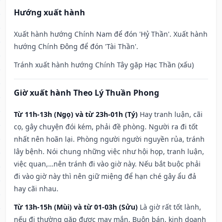
Hướng xuất hành
Xuất hành hướng Chính Nam để đón 'Hỷ Thần'. Xuất hành
hướng Chính Đông để đón 'Tài Thần'.
Tránh xuất hành hướng Chính Tây gặp Hạc Thần (xấu)
Giờ xuất hành Theo Lý Thuần Phong
Từ 11h-13h (Ngọ) và từ 23h-01h (Tý)
Hay tranh luận, cãi
cọ, gây chuyện đói kém, phải đề phòng. Người ra đi tốt
nhất nên hoãn lại. Phòng người người nguyền rủa, tránh
lây bệnh. Nói chung những việc như hội họp, tranh luận,
việc quan,…nên tránh đi vào giờ này. Nếu bắt buộc phải
đi vào giờ này thì nên giữ miệng để hạn ché gây ẩu đả
hay cãi nhau.
Từ 13h-15h (Mùi) và từ 01-03h (Sửu)
Là giờ rất tốt lành,
nếu đi thường gặp được may mắn. Buôn bán, kinh doanh