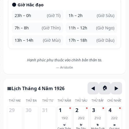
🌑 Giờ Hắc đạo
23h – 0h
(Giờ Tí)
1h – 2h
(Giờ Sửu)
7h – 8h
(Giờ Thìn)
11h – 12h
(Giờ Ngọ)
13h – 14h
(Giờ Mùi)
17h – 18h
(Giờ Dậu)
Hạnh phúc phụ thuộc vào chính bản thân ta.
— Aristotle
Lịch Tháng 4 Năm 1926
THỨ HAI
THỨ BA
THỨ TƯ
THỨ NĂM
THỨ SÁU
THỨ BẢY
CHỦ NHẬT
29
30
31
1
2
3
4
19/2
20/2
21/2
22/2
🐒
🐓
🐕
🐖
Canh Thân
Tân Dậu
Nhâm Tuất
Quý Hợi