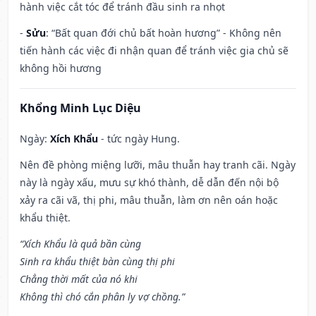
hành việc cắt tóc để tránh đầu sinh ra nhọt
-
Sửu
: “Bất quan đới chủ bất hoàn hương” - Không nên
tiến hành các việc đi nhận quan để tránh việc gia chủ sẽ
không hồi hương
Khổng Minh Lục Diệu
Ngày:
Xích Khẩu
- tức ngày Hung.
Nên đề phòng miệng lưỡi, mâu thuẫn hay tranh cãi. Ngày
này là ngày xấu, mưu sự khó thành, dễ dẫn đến nội bộ
xảy ra cãi vã, thị phi, mâu thuẫn, làm ơn nên oán hoặc
khẩu thiệt.
“Xích Khẩu là quả bần cùng
Sinh ra khẩu thiệt bàn cùng thị phi
Chẳng thời mất của nó khi
Không thì chó cắn phân ly vợ chồng.”