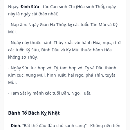
Ngày:
Đinh Sửu
- tức Can sinh Chi (Hỏa sinh Thổ), ngày
này là ngày cát (bảo nhật).
- Nạp âm: Ngày Giản Hạ Thủy, kỵ các tuổi: Tân Mùi và Kỷ
Mùi.
- Ngày này thuộc hành Thủy khắc với hành Hỏa, ngoại trừ
các tuổi: Kỷ Sửu, Đinh Dậu và Kỷ Mùi thuộc hành Hỏa
không sợ Thủy.
- Ngày Sửu lục hợp với Tý, tam hợp với Tỵ và Dậu thành
Kim cục. Xung Mùi, hình Tuất, hại Ngọ, phá Thìn, tuyệt
Mùi.
- Tam Sát kỵ mệnh các tuổi Dần, Ngọ, Tuất.
Bành Tổ Bách Kỵ Nhật
-
Đinh
: “Bất thế đầu đầu chủ sanh sang” - Không nên tiến