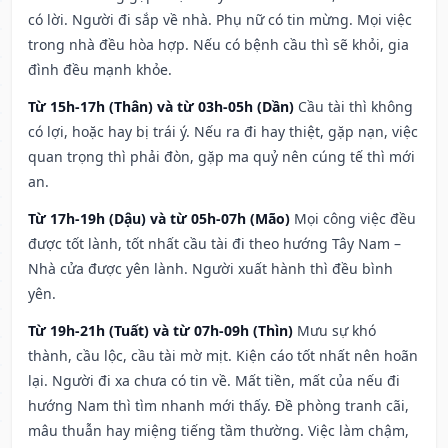
có lời. Người đi sắp về nhà. Phụ nữ có tin mừng. Mọi việc
trong nhà đều hòa hợp. Nếu có bệnh cầu thì sẽ khỏi, gia
đình đều mạnh khỏe.
Từ 15h-17h (Thân) và từ 03h-05h (Dần)
Cầu tài thì không
có lợi, hoặc hay bị trái ý. Nếu ra đi hay thiệt, gặp nạn, việc
quan trọng thì phải đòn, gặp ma quỷ nên cúng tế thì mới
an.
Từ 17h-19h (Dậu) và từ 05h-07h (Mão)
Mọi công việc đều
được tốt lành, tốt nhất cầu tài đi theo hướng Tây Nam –
Nhà cửa được yên lành. Người xuất hành thì đều bình
yên.
Từ 19h-21h (Tuất) và từ 07h-09h (Thìn)
Mưu sự khó
thành, cầu lộc, cầu tài mờ mịt. Kiện cáo tốt nhất nên hoãn
lại. Người đi xa chưa có tin về. Mất tiền, mất của nếu đi
hướng Nam thì tìm nhanh mới thấy. Đề phòng tranh cãi,
mâu thuẫn hay miệng tiếng tầm thường. Việc làm chậm,