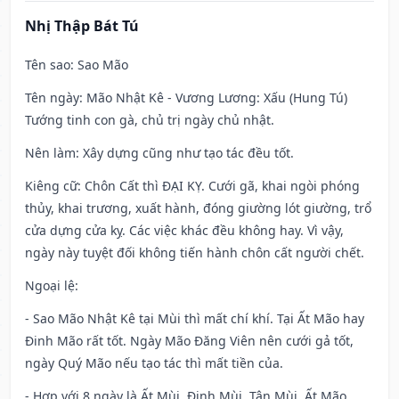
Nhị Thập Bát Tú
Tên sao
: Sao Mão
Tên ngày
: Mão Nhật Kê - Vương Lương: Xấu (Hung Tú)
Tướng tinh con gà, chủ trị ngày chủ nhật.
Nên làm
: Xây dựng cũng như tạo tác đều tốt.
Kiêng cữ
: Chôn Cất thì ĐẠI KỴ. Cưới gã, khai ngòi phóng
thủy, khai trương, xuất hành, đóng giường lót giường, trổ
cửa dựng cửa kỵ. Các việc khác đều không hay. Vì vậy,
ngày này tuyệt đối không tiến hành chôn cất người chết.
Ngoại lệ
:
- Sao Mão Nhật Kê tại Mùi thì mất chí khí. Tại Ất Mão hay
Đinh Mão rất tốt. Ngày Mão Đăng Viên nên cưới gả tốt,
ngày Quý Mão nếu tạo tác thì mất tiền của.
- Hợp với 8 ngày là Ất Mùi, Đinh Mùi, Tân Mùi, Ất Mão,