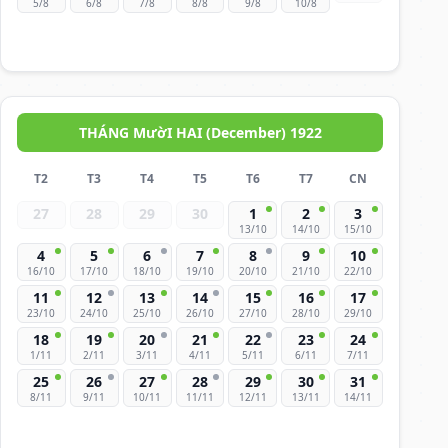
5/8
6/8
7/8
8/8
9/8
10/8
THÁNG MườI HAI (December) 1922
T2
T3
T4
T5
T6
T7
CN
27
28
29
30
1
2
3
13/10
14/10
15/10
4
5
6
7
8
9
10
16/10
17/10
18/10
19/10
20/10
21/10
22/10
11
12
13
14
15
16
17
23/10
24/10
25/10
26/10
27/10
28/10
29/10
18
19
20
21
22
23
24
1/11
2/11
3/11
4/11
5/11
6/11
7/11
25
26
27
28
29
30
31
8/11
9/11
10/11
11/11
12/11
13/11
14/11