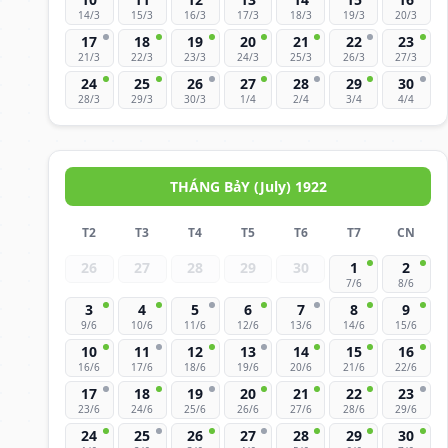
14/3
15/3
16/3
17/3
18/3
19/3
20/3
17
18
19
20
21
22
23
21/3
22/3
23/3
24/3
25/3
26/3
27/3
24
25
26
27
28
29
30
28/3
29/3
30/3
1/4
2/4
3/4
4/4
THÁNG BảY (July) 1922
T2
T3
T4
T5
T6
T7
CN
26
27
28
29
30
1
2
7/6
8/6
3
4
5
6
7
8
9
9/6
10/6
11/6
12/6
13/6
14/6
15/6
10
11
12
13
14
15
16
16/6
17/6
18/6
19/6
20/6
21/6
22/6
17
18
19
20
21
22
23
23/6
24/6
25/6
26/6
27/6
28/6
29/6
24
25
26
27
28
29
30