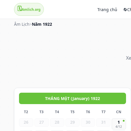
🗓️
Trang chủ
🔄
C
Amlich.org
Âm Lịch
>
Năm 1922
Xe
THÁNG MộT (January) 1922
T2
T3
T4
T5
T6
T7
CN
26
27
28
29
30
31
1
4/12