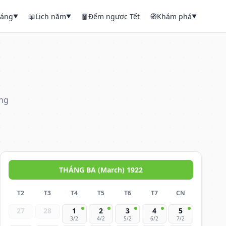
háng
📖
Lịch năm
🧧
Đếm ngược Tết
🧭
Khám phá
▼
▼
▼
áng
THÁNG BA (March) 1922
T2
T3
T4
T5
T6
T7
CN
27
28
1
2
3
4
5
3/2
4/2
5/2
6/2
7/2