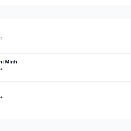
22
hí Minh
22
22