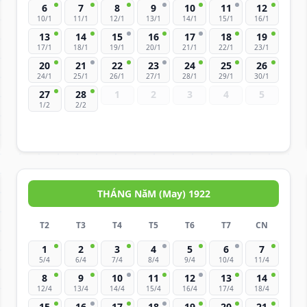
6
7
8
9
10
11
12
10/1
11/1
12/1
13/1
14/1
15/1
16/1
13
14
15
16
17
18
19
17/1
18/1
19/1
20/1
21/1
22/1
23/1
20
21
22
23
24
25
26
24/1
25/1
26/1
27/1
28/1
29/1
30/1
27
28
1
2
3
4
5
1/2
2/2
THÁNG NăM (May) 1922
T2
T3
T4
T5
T6
T7
CN
1
2
3
4
5
6
7
5/4
6/4
7/4
8/4
9/4
10/4
11/4
8
9
10
11
12
13
14
12/4
13/4
14/4
15/4
16/4
17/4
18/4
15
16
17
18
19
20
21