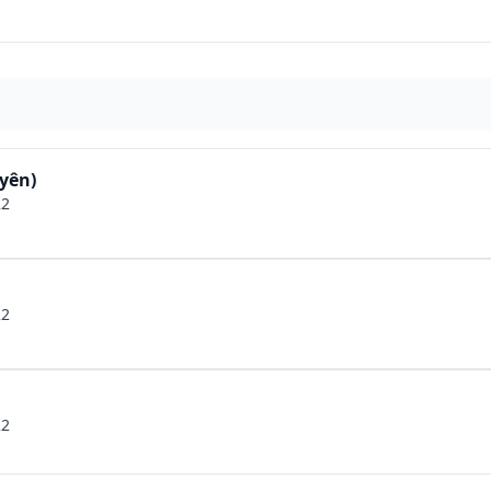
yên)
22
22
22