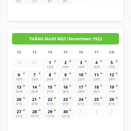
6/7
7/7
8/7
9/7
THÁNG MườI MộT (November) 1922
T2
T3
T4
T5
T6
T7
CN
30
31
1
2
3
4
5
13/9
14/9
15/9
16/9
17/9
6
7
8
9
10
11
12
18/9
19/9
20/9
21/9
22/9
23/9
24/9
13
14
15
16
17
18
19
25/9
26/9
27/9
28/9
29/9
30/9
1/10
20
21
22
23
24
25
26
2/10
3/10
4/10
5/10
6/10
7/10
8/10
27
28
29
30
1
2
3
9/10
10/10
11/10
12/10