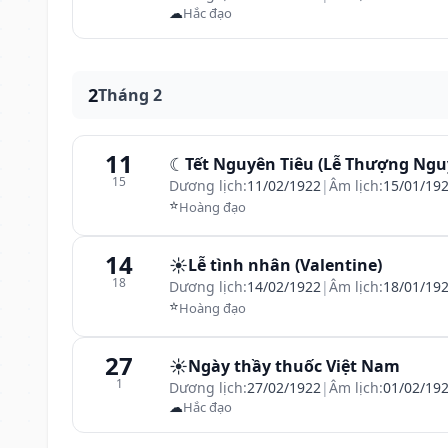
☁
Hắc đạo
2
Tháng 2
11
☾
Tết Nguyên Tiêu (Lễ Thượng Ngu
15
Dương lịch:
11/02/1922
|
Âm lịch:
15/01/19
⭐
Hoàng đạo
14
☀️
Lễ tình nhân (Valentine)
18
Dương lịch:
14/02/1922
|
Âm lịch:
18/01/19
⭐
Hoàng đạo
27
☀️
Ngày thầy thuốc Việt Nam
1
Dương lịch:
27/02/1922
|
Âm lịch:
01/02/19
☁
Hắc đạo