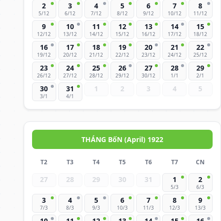
2
3
4
5
6
7
8
5/12
6/12
7/12
8/12
9/12
10/12
11/12
9
10
11
12
13
14
15
12/12
13/12
14/12
15/12
16/12
17/12
18/12
16
17
18
19
20
21
22
19/12
20/12
21/12
22/12
23/12
24/12
25/12
23
24
25
26
27
28
29
26/12
27/12
28/12
29/12
30/12
1/1
2/1
30
31
1
2
3
4
5
3/1
4/1
THÁNG BốN (April) 1922
T2
T3
T4
T5
T6
T7
CN
27
28
29
30
31
1
2
5/3
6/3
3
4
5
6
7
8
9
7/3
8/3
9/3
10/3
11/3
12/3
13/3
10
11
12
13
14
15
16