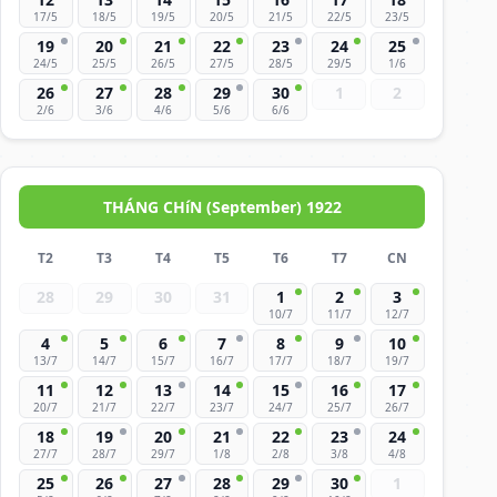
17/5
18/5
19/5
20/5
21/5
22/5
23/5
19
20
21
22
23
24
25
24/5
25/5
26/5
27/5
28/5
29/5
1/6
26
27
28
29
30
1
2
2/6
3/6
4/6
5/6
6/6
THÁNG CHíN (September) 1922
T2
T3
T4
T5
T6
T7
CN
28
29
30
31
1
2
3
10/7
11/7
12/7
4
5
6
7
8
9
10
13/7
14/7
15/7
16/7
17/7
18/7
19/7
11
12
13
14
15
16
17
20/7
21/7
22/7
23/7
24/7
25/7
26/7
18
19
20
21
22
23
24
27/7
28/7
29/7
1/8
2/8
3/8
4/8
25
26
27
28
29
30
1