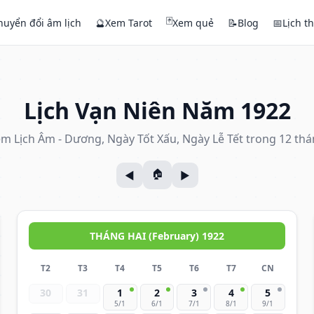
🃏
huyển đổi âm lịch
🔮
Xem Tarot
Xem quẻ
📝
Blog
📅
Lịch t
Lịch Vạn Niên Năm 1922
m Lịch Âm - Dương, Ngày Tốt Xấu, Ngày Lễ Tết trong 12 th
THÁNG HAI (February) 1922
T2
T3
T4
T5
T6
T7
CN
30
31
1
2
3
4
5
5/1
6/1
7/1
8/1
9/1