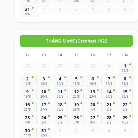
1/6
2/6
3/6
4/6
5/6
6/6
7/6
31
1
2
3
4
5
6
8/6
THÁNG MườI (October) 1922
T2
T3
T4
T5
T6
T7
CN
25
26
27
28
29
30
1
11/8
2
3
4
5
6
7
8
12/8
13/8
14/8
15/8
16/8
17/8
18/8
9
10
11
12
13
14
15
19/8
20/8
21/8
22/8
23/8
24/8
25/8
16
17
18
19
20
21
22
26/8
27/8
28/8
29/8
1/9
2/9
3/9
23
24
25
26
27
28
29
4/9
5/9
6/9
7/9
8/9
9/9
10/9
30
31
1
2
3
4
5
11/9
12/9