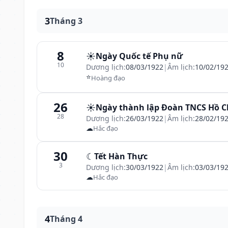
3
Tháng 3
8
☀️
Ngày Quốc tế Phụ nữ
10
Dương lịch:
08/03/1922
|
Âm lịch:
10/02/19
⭐
Hoàng đạo
26
☀️
Ngày thành lập Đoàn TNCS Hồ C
28
Dương lịch:
26/03/1922
|
Âm lịch:
28/02/19
☁
Hắc đạo
30
☾
Tết Hàn Thực
3
Dương lịch:
30/03/1922
|
Âm lịch:
03/03/19
☁
Hắc đạo
4
Tháng 4