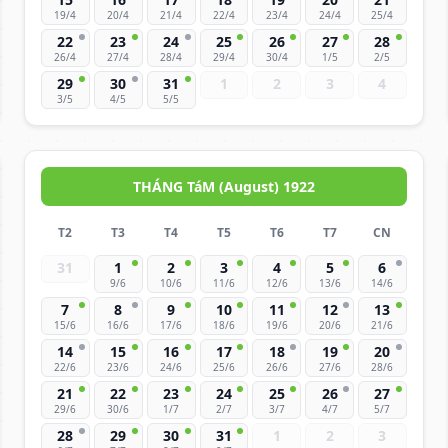
19/4
20/4
21/4
22/4
23/4
24/4
25/4
22
23
24
25
26
27
28
26/4
27/4
28/4
29/4
30/4
1/5
2/5
29
30
31
1
2
3
4
3/5
4/5
5/5
THÁNG TáM (August) 1922
T2
T3
T4
T5
T6
T7
CN
31
1
2
3
4
5
6
9/6
10/6
11/6
12/6
13/6
14/6
7
8
9
10
11
12
13
15/6
16/6
17/6
18/6
19/6
20/6
21/6
14
15
16
17
18
19
20
22/6
23/6
24/6
25/6
26/6
27/6
28/6
21
22
23
24
25
26
27
29/6
30/6
1/7
2/7
3/7
4/7
5/7
28
29
30
31
1
2
3