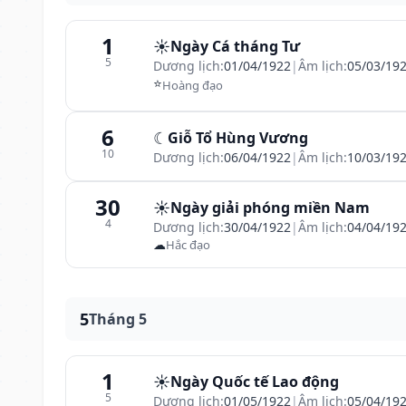
1
☀️
Ngày Cá tháng Tư
5
Dương lịch:
01/04/1922
|
Âm lịch:
05/03/19
⭐
Hoàng đạo
6
☾
Giỗ Tổ Hùng Vương
10
Dương lịch:
06/04/1922
|
Âm lịch:
10/03/19
30
☀️
Ngày giải phóng miền Nam
4
Dương lịch:
30/04/1922
|
Âm lịch:
04/04/19
☁
Hắc đạo
5
Tháng 5
1
☀️
Ngày Quốc tế Lao động
5
Dương lịch:
01/05/1922
|
Âm lịch:
05/04/19