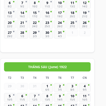
6
7
8
9
10
11
12
8/2
9/2
10/2
11/2
12/2
13/2
14/2
13
14
15
16
17
18
19
15/2
16/2
17/2
18/2
19/2
20/2
21/2
20
21
22
23
24
25
26
22/2
23/2
24/2
25/2
26/2
27/2
28/2
27
28
29
30
31
1
2
29/2
1/3
2/3
3/3
4/3
THÁNG SáU (June) 1922
T2
T3
T4
T5
T6
T7
CN
29
30
31
1
2
3
4
6/5
7/5
8/5
9/5
5
6
7
8
9
10
11
10/5
11/5
12/5
13/5
14/5
15/5
16/5
12
13
14
15
16
17
18