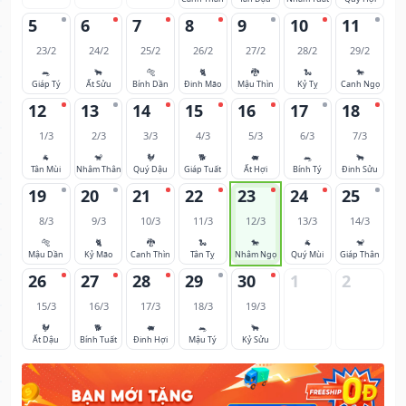
5
6
7
8
9
10
11
23/2
24/2
25/2
26/2
27/2
28/2
29/2
🐀
🐂
🐅
🐈
🐉
🐍
🐎
Giáp Tý
Ất Sửu
Bính Dần
Đinh Mão
Mậu Thìn
Kỷ Tỵ
Canh Ngọ
12
13
14
15
16
17
18
1/3
2/3
3/3
4/3
5/3
6/3
7/3
🐐
🐒
🐓
🐕
🐖
🐀
🐂
Tân Mùi
Nhâm Thân
Quý Dậu
Giáp Tuất
Ất Hợi
Bính Tý
Đinh Sửu
19
20
21
22
23
24
25
8/3
9/3
10/3
11/3
12/3
13/3
14/3
🐅
🐈
🐉
🐍
🐎
🐐
🐒
Mậu Dần
Kỷ Mão
Canh Thìn
Tân Tỵ
Nhâm Ngọ
Quý Mùi
Giáp Thân
26
27
28
29
30
1
2
15/3
16/3
17/3
18/3
19/3
🐓
🐕
🐖
🐀
🐂
Ất Dậu
Bính Tuất
Đinh Hợi
Mậu Tý
Kỷ Sửu