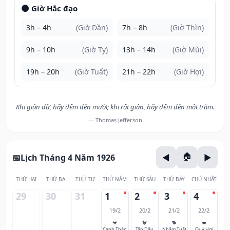
🌑 Giờ Hắc đạo
3h – 4h
(Giờ Dần)
7h – 8h
(Giờ Thìn)
9h – 10h
(Giờ Tỵ)
13h – 14h
(Giờ Mùi)
19h – 20h
(Giờ Tuất)
21h – 22h
(Giờ Hợi)
Khi giận dữ, hãy đếm đến mười; khi rất giận, hãy đếm đến một trăm.
— Thomas Jefferson
Lịch Tháng 4 Năm 1926
THỨ HAI
THỨ BA
THỨ TƯ
THỨ NĂM
THỨ SÁU
THỨ BẢY
CHỦ NHẬT
29
30
31
1
2
3
4
19/2
20/2
21/2
22/2
🐒
🐓
🐕
🐖
Canh Thân
Tân Dậu
Nhâm Tuất
Quý Hợi