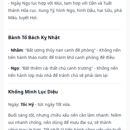
- Ngày Ngọ lục hợp với Mùi, tam hợp với Dần và Tuất
thành Hỏa cục. Xung Tý, hình Ngọ, hình Dậu, hại Sửu, phá
Mão, tuyệt Hợi.
Bành Tổ Bách Kỵ Nhật
-
Nhâm
: “Bất ương thủy nan canh đê phòng” - Không nên
tiến hành tháo nước để tránh khó canh phòng đê điều
-
Ngọ
: “Bất thiêm cái thất chủ canh trương” - Không nên
tiến hành lợp mái nhà để tránh chủ sẽ phải làm lại
Khổng Minh Lục Diệu
Ngày:
Tốc Hỷ
- tức ngày Tốt vừa.
Buổi sáng tốt, nhưng chiều xấu nên cần làm nhanh. Niềm
vui nhanh chóng, nên dùng để mưu đại sự, sẽ thành
công mau lẹ hơn. Tốt nhất là tiến hành công việc vào buổi