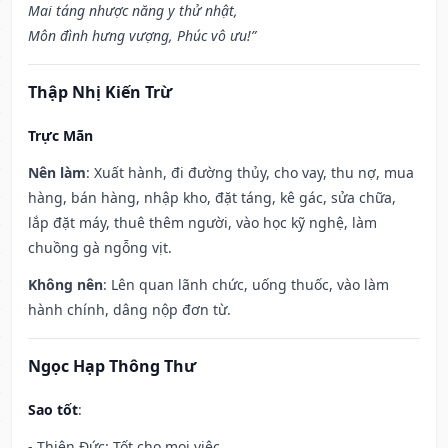
Mai táng nhược năng y thử nhật,
Môn đình hưng vượng, Phúc vô ưu!”
Thập Nhị Kiến Trừ
Trực Mãn
Nên làm
: Xuất hành, đi đường thủy, cho vay, thu nợ, mua
hàng, bán hàng, nhập kho, đặt táng, kê gác, sửa chữa,
lắp đặt máy, thuê thêm người, vào học kỹ nghệ, làm
chuồng gà ngỗng vịt.
Không nên
: Lên quan lãnh chức, uống thuốc, vào làm
hành chính, dâng nộp đơn từ.
Ngọc Hạp Thông Thư
Sao tốt
:
- Thiên Đức: Tốt cho mọi việc.