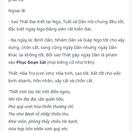
Ngoại lệ
:
- Sao Thất Đại Kiết tại Ngọ, Tuất và Dần nói chung đều tốt,
đặc biệt ngày Ngọ Đăng viên rất hiển đạt.
- Ba ngày là: Bính Dần, Nhâm Dần và Giáp Ngọ tốt cho xây
dựng, chôn cất, song cũng ngày Dần nhưng ngày Dần
khác lại không tốt. Bởi sao Thất gặp ngày Dần là phạm
vào
Phục Đoạn Sát
(mọi kiêng cữ như trên).
Thất: Hỏa Trư (con lợn): Hỏa tinh, sao tốt. Rất tốt cho việc
kinh doanh, hôn nhân, xây cất và chôn cất.
“Thất tinh tạo tác tiến điền ngưu,
Nhi tôn đại đại cận quân hầu,
Phú quý vinh hoa thiên thượng chỉ,
Thọ như Bành tổ nhập thiên thu.
Khai môn, phóng thủy chiêu tài bạch,
Hòa hợp hôn nhân sinh quý nhi.