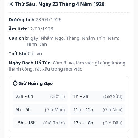
☀️ Thứ Sáu, Ngày 23 Tháng 4 Năm 1926
Dương lịch:
23/04/1926
Âm lịch:
12/03/1926
Can chi:
Ngày: Nhâm Ngọ, Tháng: Nhâm Thìn, Năm:
Bính Dần
Tiết khí:
Cốc vũ
Ngày Bạch Hổ Túc:
Cấm đi xa, làm việc gì cũng không
thành công, rất xấu trong mọi việc
⏱️ Giờ Hoàng đạo
23h – 0h
(Giờ Tí)
1h – 2h
(Giờ Sửu)
5h – 6h
(Giờ Mão)
11h – 12h
(Giờ Ngọ)
15h – 16h
(Giờ Thân)
17h – 18h
(Giờ Dậu)