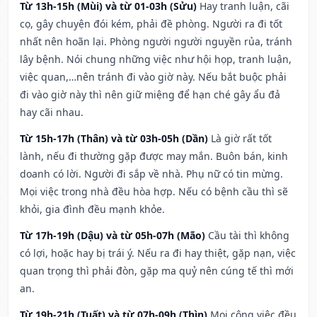
Từ 13h-15h (Mùi) và từ 01-03h (Sửu)
Hay tranh luận, cãi
cọ, gây chuyện đói kém, phải đề phòng. Người ra đi tốt
nhất nên hoãn lại. Phòng người người nguyền rủa, tránh
lây bệnh. Nói chung những việc như hội họp, tranh luận,
việc quan,…nên tránh đi vào giờ này. Nếu bắt buộc phải
đi vào giờ này thì nên giữ miệng để hạn ché gây ẩu đả
hay cãi nhau.
Từ 15h-17h (Thân) và từ 03h-05h (Dần)
Là giờ rất tốt
lành, nếu đi thường gặp được may mắn. Buôn bán, kinh
doanh có lời. Người đi sắp về nhà. Phụ nữ có tin mừng.
Mọi việc trong nhà đều hòa hợp. Nếu có bệnh cầu thì sẽ
khỏi, gia đình đều mạnh khỏe.
Từ 17h-19h (Dậu) và từ 05h-07h (Mão)
Cầu tài thì không
có lợi, hoặc hay bị trái ý. Nếu ra đi hay thiệt, gặp nạn, việc
quan trọng thì phải đòn, gặp ma quỷ nên cúng tế thì mới
an.
Từ 19h-21h (Tuất) và từ 07h-09h (Thìn)
Mọi công việc đều