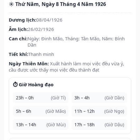
☀️ Thứ Năm, Ngày 8 Tháng 4 Năm 1926
Dương lịch:
08/04/1926
Âm lịch:
26/02/1926
Can chi:
Ngày: Đinh Mão, Tháng: Tân Mão, Năm: Bính
Dần
Tiết khí:
Thanh minh
Ngày Thiên Môn:
Xuất hành làm mọi việc đều vừa ý,
cầu được ước thấy mọi việc đều thành đạt
⏱️ Giờ Hoàng đạo
23h – 0h
(Giờ Tí)
3h – 4h
(Giờ Dần)
5h – 6h
(Giờ Mão)
11h – 12h
(Giờ Ngọ)
13h – 14h
(Giờ Mùi)
17h – 18h
(Giờ Dậu)