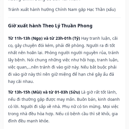
Tránh xuất hành hướng Chính Nam gặp Hạc Thần (xấu)
Giờ xuất hành Theo Lý Thuần Phong
Từ 11h-13h (Ngọ) và từ 23h-01h (Tý)
Hay tranh luận, cãi
cọ, gây chuyện đói kém, phải đề phòng. Người ra đi tốt
nhất nên hoãn lại. Phòng người người nguyền rủa, tránh
lây bệnh. Nói chung những việc như hội họp, tranh luận,
việc quan,…nên tránh đi vào giờ này. Nếu bắt buộc phải
đi vào giờ này thì nên giữ miệng để hạn ché gây ẩu đả
hay cãi nhau.
Từ 13h-15h (Mùi) và từ 01-03h (Sửu)
Là giờ rất tốt lành,
nếu đi thường gặp được may mắn. Buôn bán, kinh doanh
có lời. Người đi sắp về nhà. Phụ nữ có tin mừng. Mọi việc
trong nhà đều hòa hợp. Nếu có bệnh cầu thì sẽ khỏi, gia
đình đều mạnh khỏe.