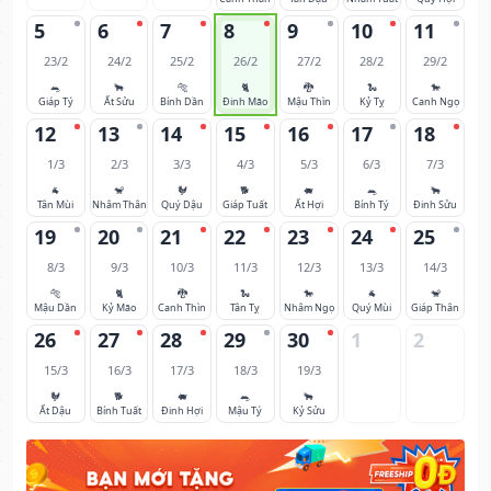
5
6
7
8
9
10
11
23/2
24/2
25/2
26/2
27/2
28/2
29/2
🐀
🐂
🐅
🐈
🐉
🐍
🐎
Giáp Tý
Ất Sửu
Bính Dần
Đinh Mão
Mậu Thìn
Kỷ Tỵ
Canh Ngọ
12
13
14
15
16
17
18
1/3
2/3
3/3
4/3
5/3
6/3
7/3
🐐
🐒
🐓
🐕
🐖
🐀
🐂
Tân Mùi
Nhâm Thân
Quý Dậu
Giáp Tuất
Ất Hợi
Bính Tý
Đinh Sửu
19
20
21
22
23
24
25
8/3
9/3
10/3
11/3
12/3
13/3
14/3
🐅
🐈
🐉
🐍
🐎
🐐
🐒
Mậu Dần
Kỷ Mão
Canh Thìn
Tân Tỵ
Nhâm Ngọ
Quý Mùi
Giáp Thân
26
27
28
29
30
1
2
15/3
16/3
17/3
18/3
19/3
🐓
🐕
🐖
🐀
🐂
Ất Dậu
Bính Tuất
Đinh Hợi
Mậu Tý
Kỷ Sửu