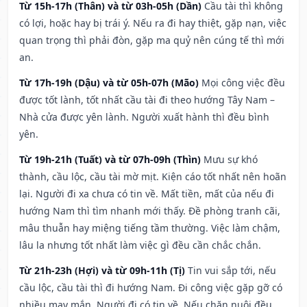
Từ 15h-17h (Thân) và từ 03h-05h (Dần)
Cầu tài thì không
có lợi, hoặc hay bị trái ý. Nếu ra đi hay thiệt, gặp nạn, việc
quan trọng thì phải đòn, gặp ma quỷ nên cúng tế thì mới
an.
Từ 17h-19h (Dậu) và từ 05h-07h (Mão)
Mọi công việc đều
được tốt lành, tốt nhất cầu tài đi theo hướng Tây Nam –
Nhà cửa được yên lành. Người xuất hành thì đều bình
yên.
Từ 19h-21h (Tuất) và từ 07h-09h (Thìn)
Mưu sự khó
thành, cầu lộc, cầu tài mờ mịt. Kiện cáo tốt nhất nên hoãn
lại. Người đi xa chưa có tin về. Mất tiền, mất của nếu đi
hướng Nam thì tìm nhanh mới thấy. Đề phòng tranh cãi,
mâu thuẫn hay miệng tiếng tầm thường. Việc làm chậm,
lâu la nhưng tốt nhất làm việc gì đều cần chắc chắn.
Từ 21h-23h (Hợi) và từ 09h-11h (Tị)
Tin vui sắp tới, nếu
cầu lộc, cầu tài thì đi hướng Nam. Đi công việc gặp gỡ có
nhiều may mắn. Người đi có tin về. Nếu chăn nuôi đều