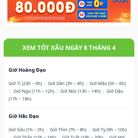
XEM TỐT XẤU NGÀY 8 THÁNG 4
Giờ Hoàng Đạo
Giờ Tí (23h – 0h)
;
Giờ Dần (3h – 4h)
;
Giờ Mão (5h – 6h)
;
Giờ Ngọ (11h – 12h)
;
Giờ Mùi (13h – 14h)
;
Giờ Dậu
(17h – 18h)
Giờ Hắc Đạo
Giờ Sửu (1h – 2h)
;
Giờ Thìn (7h – 8h)
;
Giờ Tỵ (9h – 10h)
;
Giờ Thân (15h – 16h)
;
Giờ Tuất (19h – 20h)
;
Giờ Hợi