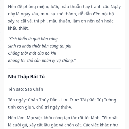
Nên đề phòng miệng lưỡi, mâu thuẫn hay tranh cãi. Ngày
này là ngày xấu, mưu sự khó thành, dễ dẫn đến nội bộ
xảy ra cãi vã, thị phi, mâu thuẫn, làm ơn nên oán hoặc
khẩu thiệt.
“Xích Khẩu là quả bần cùng
Sinh ra khẩu thiệt bàn cùng thị phi
Chẳng thời mất của nó khi
Không thì chó cắn phân ly vợ chồng.”
Nhị Thập Bát Tú
Tên sao
: Sao Chẩn
Tên ngày
: Chẩn Thủy Dẫn - Lưu Trực: Tốt (Kiết Tú) Tướng
tinh con giun, chủ trị ngày thứ 4.
Nên làm
: Mọi việc khởi công tạo tác rất tốt lành. Tốt nhất
là cưới gả, xây cất lầu gác và chôn cất. Các việc khác như