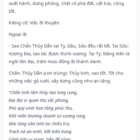
xuất hành, dựng phòng, chặt cỏ phá đất, cất trại, cũng
tốt.
Kiêng cữ
: Việc đi thuyền.
Ngoại lệ
:
- Sao Chẩn Thủy Dẫn tại Tỵ, Dậu, Sửu đều rất tốt. Tại Sửu:
Vượng Địa, tạo tác được thịnh vượng. Tại Tỵ: Đăng Viên là
ngôi tôn đại, trăm mưu động ắt thành danh.
Chẩn: Thủy Dẫn (con trùng): Thủy tinh, sao tốt. Tốt cho
những việc gả cưới, xây dựng cũng như an táng.
“Chẩn tinh lâm thủy tạo long cung,
Đại đại vi quan thụ sắc phong,
Phú quý vinh hoa tăng phúc thọ,
Khố mãn thương doanh tự xương long.
Mai táng văn tinh lai chiếu trợ,
Trạch xá an ninh, bất kiến hung.
Cánh hữu vi quan, tiên đế sủng,