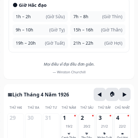
🌑 Giờ Hắc đạo
1h – 2h
(Giờ Sửu)
7h – 8h
(Giờ Thìn)
9h – 10h
(Giờ Tỵ)
15h – 16h
(Giờ Thân)
19h – 20h
(Giờ Tuất)
21h – 22h
(Giờ Hợi)
Mọi điều vĩ đại đều đơn giản.
— Winston Churchill
Lịch Tháng 4 Năm 1926
THỨ HAI
THỨ BA
THỨ TƯ
THỨ NĂM
THỨ SÁU
THỨ BẢY
CHỦ NHẬT
29
30
31
1
2
3
4
19/2
20/2
21/2
22/2
🐒
🐓
🐕
🐖
Canh Thân
Tân Dậu
Nhâm Tuất
Quý Hợi