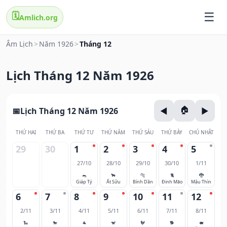
🗓️
Amlich.org
Âm Lịch
>
Năm 1926
>
Tháng 12
Lịch Tháng 12 Năm 1926
Lịch Tháng 12 Năm 1926
THỨ HAI
THỨ BA
THỨ TƯ
THỨ NĂM
THỨ SÁU
THỨ BẢY
CHỦ NHẬT
29
30
1
2
3
4
5
27/10
28/10
29/10
30/10
1/11
🐀
🐂
🐅
🐈
🐉
Giáp Tý
Ất Sửu
Bính Dần
Đinh Mão
Mậu Thìn
6
7
8
9
10
11
12
2/11
3/11
4/11
5/11
6/11
7/11
8/11
🐍
🐎
🐐
🐒
🐓
🐕
🐖