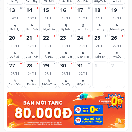
Kỷ Tỵ
Canh Ngọ
Tân Mùi
Nhâm Thân
Quý Dậu
Giáp Tuất
Ất Hợi
13
14
15
16
17
18
19
9/11
10/11
11/11
12/11
13/11
14/11
15/11
🐀
🐂
🐅
🐈
🐉
🐍
🐎
Bính Tý
Đinh Sửu
Mậu Dần
Kỷ Mão
Canh Thìn
Tân Tỵ
Nhâm Ngọ
20
21
22
23
24
25
26
16/11
17/11
18/11
19/11
20/11
21/11
22/11
🐐
🐒
🐓
🐕
🐖
🐀
🐂
Quý Mùi
Giáp Thân
Ất Dậu
Bính Tuất
Đinh Hợi
Mậu Tý
Kỷ Sửu
27
28
29
30
31
1
2
23/11
24/11
25/11
26/11
27/11
🐅
🐈
🐉
🐍
🐎
Canh Dần
Tân Mão
Nhâm Thìn
Quý Tỵ
Giáp Ngọ