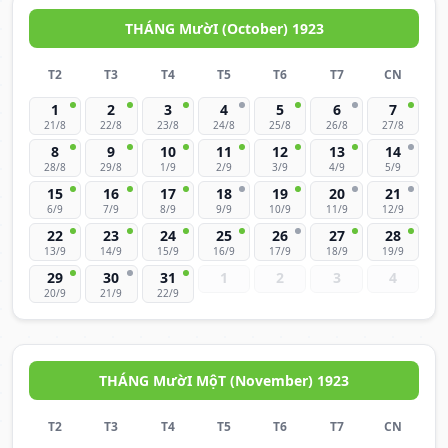
THÁNG MườI (October) 1923
T2
T3
T4
T5
T6
T7
CN
1
2
3
4
5
6
7
21/8
22/8
23/8
24/8
25/8
26/8
27/8
8
9
10
11
12
13
14
28/8
29/8
1/9
2/9
3/9
4/9
5/9
15
16
17
18
19
20
21
6/9
7/9
8/9
9/9
10/9
11/9
12/9
22
23
24
25
26
27
28
13/9
14/9
15/9
16/9
17/9
18/9
19/9
29
30
31
1
2
3
4
20/9
21/9
22/9
THÁNG MườI MộT (November) 1923
T2
T3
T4
T5
T6
T7
CN