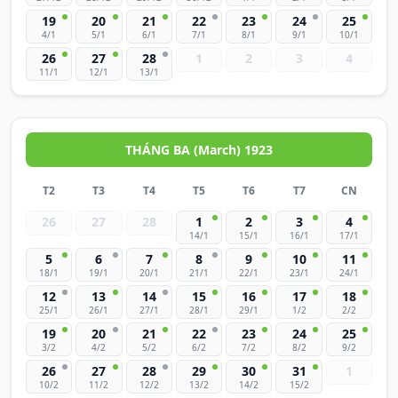
19
20
21
22
23
24
25
4/1
5/1
6/1
7/1
8/1
9/1
10/1
26
27
28
1
2
3
4
11/1
12/1
13/1
THÁNG BA (March) 1923
T2
T3
T4
T5
T6
T7
CN
26
27
28
1
2
3
4
14/1
15/1
16/1
17/1
5
6
7
8
9
10
11
18/1
19/1
20/1
21/1
22/1
23/1
24/1
12
13
14
15
16
17
18
25/1
26/1
27/1
28/1
29/1
1/2
2/2
19
20
21
22
23
24
25
3/2
4/2
5/2
6/2
7/2
8/2
9/2
26
27
28
29
30
31
1
10/2
11/2
12/2
13/2
14/2
15/2