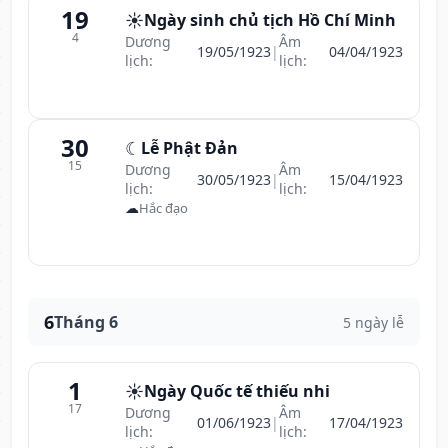
19
☀️
Ngày sinh chủ tịch Hồ Chí Minh
4
Dương
Âm
19/05/1923
|
04/04/1923
lịch:
lịch:
30
☾
Lễ Phật Đản
15
Dương
Âm
30/05/1923
|
15/04/1923
lịch:
lịch:
☁
Hắc đạo
6
Tháng 6
5 ngày lễ
1
☀️
Ngày Quốc tế thiếu nhi
17
Dương
Âm
01/06/1923
|
17/04/1923
lịch:
lịch: