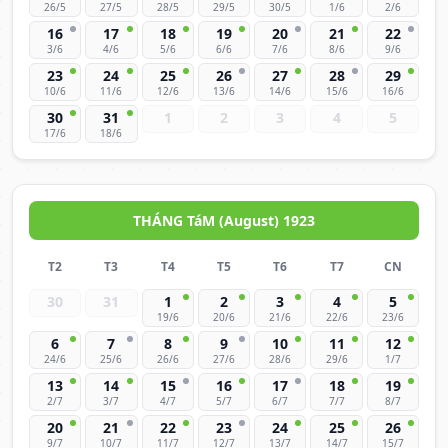
26/5
27/5
28/5
29/5
30/5
1/6
2/6
16
17
18
19
20
21
22
3/6
4/6
5/6
6/6
7/6
8/6
9/6
23
24
25
26
27
28
29
10/6
11/6
12/6
13/6
14/6
15/6
16/6
30
31
1
2
3
4
5
17/6
18/6
THÁNG TáM (August) 1923
T2
T3
T4
T5
T6
T7
CN
30
31
1
2
3
4
5
19/6
20/6
21/6
22/6
23/6
6
7
8
9
10
11
12
24/6
25/6
26/6
27/6
28/6
29/6
1/7
13
14
15
16
17
18
19
2/7
3/7
4/7
5/7
6/7
7/7
8/7
20
21
22
23
24
25
26
9/7
10/7
11/7
12/7
13/7
14/7
15/7