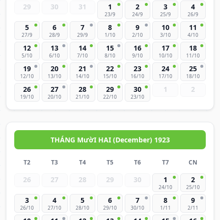
29
30
31
1
2
3
4
23/9
24/9
25/9
26/9
5
6
7
8
9
10
11
27/9
28/9
29/9
1/10
2/10
3/10
4/10
12
13
14
15
16
17
18
5/10
6/10
7/10
8/10
9/10
10/10
11/10
19
20
21
22
23
24
25
12/10
13/10
14/10
15/10
16/10
17/10
18/10
26
27
28
29
30
1
2
19/10
20/10
21/10
22/10
23/10
THÁNG MườI HAI (December) 1923
T2
T3
T4
T5
T6
T7
CN
26
27
28
29
30
1
2
24/10
25/10
3
4
5
6
7
8
9
26/10
27/10
28/10
29/10
30/10
1/11
2/11