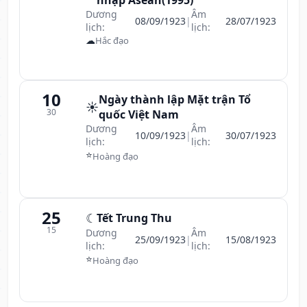
nhập Asean(1995)
Dương
Âm
08/09/1923
|
28/07/1923
lịch:
lịch:
☁
Hắc đạo
10
Ngày thành lập Mặt trận Tổ
☀️
30
quốc Việt Nam
Dương
Âm
10/09/1923
|
30/07/1923
lịch:
lịch:
⭐
Hoàng đạo
25
☾
Tết Trung Thu
15
Dương
Âm
25/09/1923
|
15/08/1923
lịch:
lịch:
⭐
Hoàng đạo