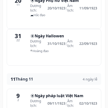
20
☀️
Ngày Phụ nữ Việt Nam
11
Dương
Âm
20/10/1923
|
11/09/1923
lịch:
lịch:
☁
Hắc đạo
31
☀️
Ngày Hallowen
22
Dương
Âm
31/10/1923
|
22/09/1923
lịch:
lịch:
⭐
Hoàng đạo
11
Tháng 11
4 ngày lễ
9
☀️
Ngày pháp luật Việt Nam
2
Dương
Âm
09/11/1923
|
02/10/1923
lịch:
lịch: