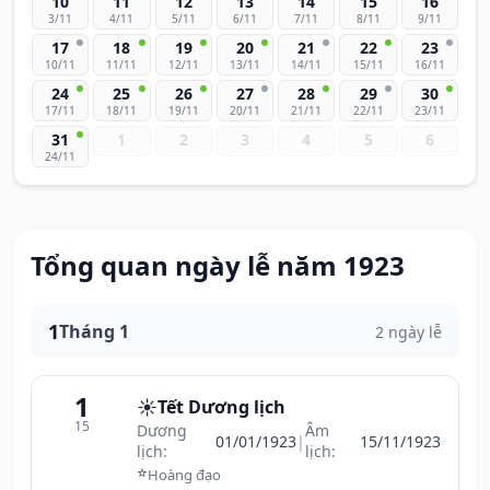
10
11
12
13
14
15
16
3/11
4/11
5/11
6/11
7/11
8/11
9/11
17
18
19
20
21
22
23
10/11
11/11
12/11
13/11
14/11
15/11
16/11
24
25
26
27
28
29
30
17/11
18/11
19/11
20/11
21/11
22/11
23/11
31
1
2
3
4
5
6
24/11
Tổng quan ngày lễ năm 1923
1
Tháng 1
2 ngày lễ
1
☀️
Tết Dương lịch
15
Dương
Âm
01/01/1923
|
15/11/1923
lịch:
lịch:
⭐
Hoàng đạo