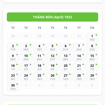
THÁNG BốN (April) 1923
T2
T3
T4
T5
T6
T7
CN
26
27
28
29
30
31
1
16/2
2
3
4
5
6
7
8
17/2
18/2
19/2
20/2
21/2
22/2
23/2
9
10
11
12
13
14
15
24/2
25/2
26/2
27/2
28/2
29/2
30/2
16
17
18
19
20
21
22
1/3
2/3
3/3
4/3
5/3
6/3
7/3
23
24
25
26
27
28
29
8/3
9/3
10/3
11/3
12/3
13/3
14/3
30
1
2
3
4
5
6
15/3