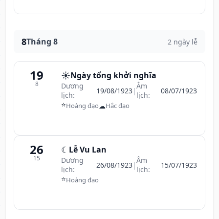
8
Tháng 8
2 ngày lễ
19
☀️
Ngày tổng khởi nghĩa
8
Dương
Âm
19/08/1923
|
08/07/1923
lịch:
lịch:
⭐
☁
Hoàng đạo
Hắc đạo
26
☾
Lễ Vu Lan
15
Dương
Âm
26/08/1923
|
15/07/1923
lịch:
lịch:
⭐
Hoàng đạo