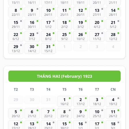
15/11
16/11
17/11
18/11
19/11
20/11
21/11
8
9
10
11
12
13
14
22/11
23/11
24/11
25/11
26/11
27/11
28/11
15
16
17
18
19
20
21
29/11
30/11
1/12
2/12
3/12
4/12
5/12
22
23
24
25
26
27
28
6/12
7/12
8/12
9/12
10/12
11/12
12/12
29
30
31
1
2
3
4
13/12
14/12
15/12
THÁNG HAI (February) 1923
T2
T3
T4
T5
T6
T7
CN
29
30
31
1
2
3
4
16/12
17/12
18/12
19/12
5
6
7
8
9
10
11
20/12
21/12
22/12
23/12
24/12
25/12
26/12
12
13
14
15
16
17
18
27/12
28/12
29/12
30/12
1/1
2/1
3/1