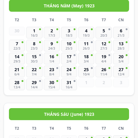
THÁNG NăM (May) 1923
T2
T3
T4
T5
T6
T7
CN
30
1
2
3
4
5
6
16/3
17/3
18/3
19/3
20/3
21/3
7
8
9
10
11
12
13
22/3
23/3
24/3
25/3
26/3
27/3
28/3
14
15
16
17
18
19
20
29/3
30/3
1/4
2/4
3/4
4/4
5/4
21
22
23
24
25
26
27
6/4
7/4
8/4
9/4
10/4
11/4
12/4
28
29
30
31
1
2
3
13/4
14/4
15/4
16/4
THÁNG SáU (June) 1923
T2
T3
T4
T5
T6
T7
CN