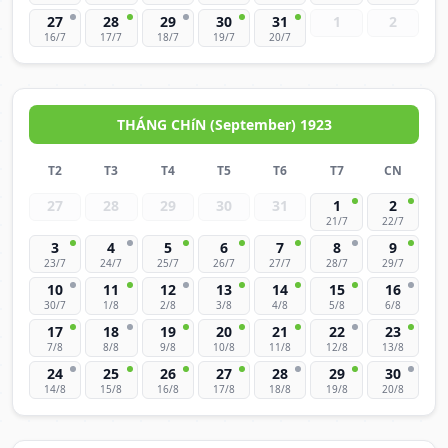
27
28
29
30
31
1
2
16/7
17/7
18/7
19/7
20/7
THÁNG CHíN (September) 1923
T2
T3
T4
T5
T6
T7
CN
27
28
29
30
31
1
2
21/7
22/7
3
4
5
6
7
8
9
23/7
24/7
25/7
26/7
27/7
28/7
29/7
10
11
12
13
14
15
16
30/7
1/8
2/8
3/8
4/8
5/8
6/8
17
18
19
20
21
22
23
7/8
8/8
9/8
10/8
11/8
12/8
13/8
24
25
26
27
28
29
30
14/8
15/8
16/8
17/8
18/8
19/8
20/8