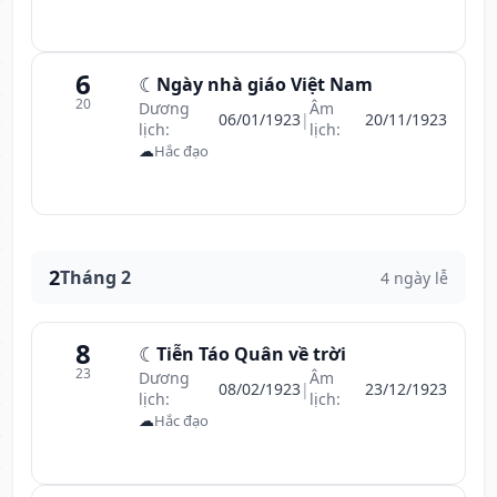
6
☾
Ngày nhà giáo Việt Nam
20
Dương
Âm
06/01/1923
|
20/11/1923
lịch:
lịch:
☁
Hắc đạo
2
Tháng 2
4 ngày lễ
8
☾
Tiễn Táo Quân về trời
23
Dương
Âm
08/02/1923
|
23/12/1923
lịch:
lịch:
☁
Hắc đạo