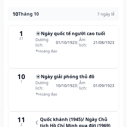
10
Tháng 10
7 ngày lễ
1
☀️
Ngày quốc tế người cao tuổi
21
Dương
Âm
01/10/1923
|
21/08/1923
lịch:
lịch:
⭐
Hoàng đạo
10
☀️
Ngày giải phóng thủ đô
1
Dương
Âm
10/10/1923
|
01/09/1923
lịch:
lịch:
⭐
Hoàng đạo
11
Quốc khánh (1945)/ Ngày Chủ
☾
2
tịch Hồ Chí Minh qua đời (1969)