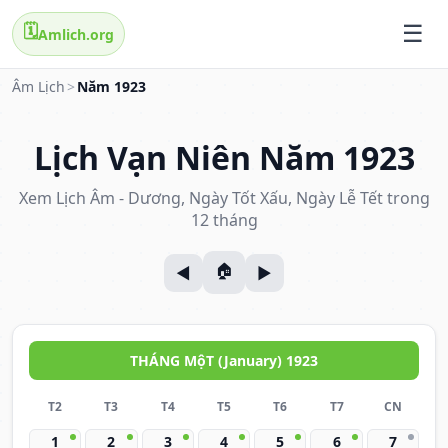
🗓️
Amlich.org
Âm Lịch
>
Năm 1923
Lịch Vạn Niên Năm 1923
Xem Lịch Âm - Dương, Ngày Tốt Xấu, Ngày Lễ Tết trong
12 tháng
THÁNG MộT (January) 1923
T2
T3
T4
T5
T6
T7
CN
1
2
3
4
5
6
7