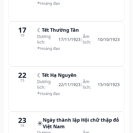
⭐
Hoàng đạo
17
☾
Tết Thường Tân
10
Dương
Âm
17/11/1923
|
10/10/1923
lịch:
lịch:
⭐
Hoàng đạo
22
☾
Tết Hạ Nguyên
15
Dương
Âm
22/11/1923
|
15/10/1923
lịch:
lịch:
⭐
Hoàng đạo
23
Ngày thành lập Hội chữ thập đỏ
☀️
16
Việt Nam
Dương
Âm