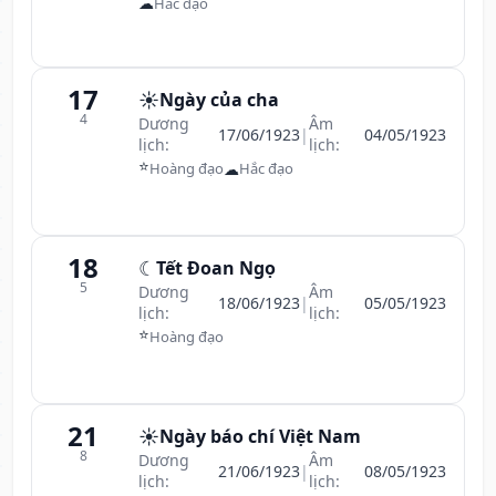
☁
Hắc đạo
17
☀️
Ngày của cha
4
Dương
Âm
17/06/1923
|
04/05/1923
lịch:
lịch:
⭐
☁
Hoàng đạo
Hắc đạo
18
☾
Tết Đoan Ngọ
5
Dương
Âm
18/06/1923
|
05/05/1923
lịch:
lịch:
⭐
Hoàng đạo
21
☀️
Ngày báo chí Việt Nam
8
Dương
Âm
21/06/1923
|
08/05/1923
lịch:
lịch: