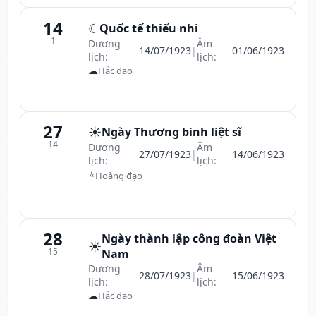
14
☾
Quốc tế thiếu nhi
1
Dương
Âm
14/07/1923
|
01/06/1923
lịch:
lịch:
☁
Hắc đạo
27
☀️
Ngày Thương binh liệt sĩ
14
Dương
Âm
27/07/1923
|
14/06/1923
lịch:
lịch:
⭐
Hoàng đạo
28
Ngày thành lập công đoàn Việt
☀️
15
Nam
Dương
Âm
28/07/1923
|
15/06/1923
lịch:
lịch:
☁
Hắc đạo