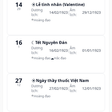
14
☀️
Lễ tình nhân (Valentine)
29
Dương
Âm
14/02/1923
|
29/12/1923
lịch:
lịch:
⭐
Hoàng đạo
16
☾
Tết Nguyên Đán
1
Dương
Âm
16/02/1923
|
01/01/1923
lịch:
lịch:
⭐
☁
Hoàng đạo
Hắc đạo
27
☀️
Ngày thầy thuốc Việt Nam
12
Dương
Âm
27/02/1923
|
12/01/1923
lịch:
lịch:
⭐
Hoàng đạo