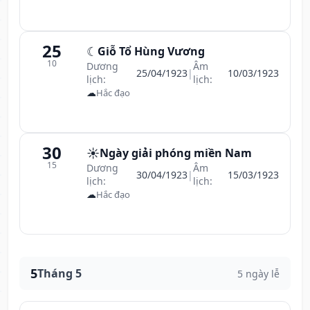
25
☾
Giỗ Tổ Hùng Vương
10
Dương
Âm
25/04/1923
|
10/03/1923
lịch:
lịch:
☁
Hắc đạo
30
☀️
Ngày giải phóng miền Nam
15
Dương
Âm
30/04/1923
|
15/03/1923
lịch:
lịch:
☁
Hắc đạo
5
Tháng 5
5 ngày lễ