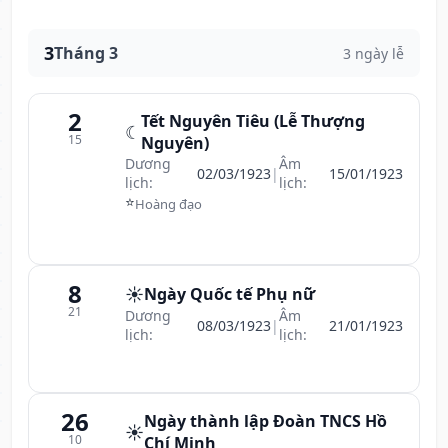
3
Tháng 3
3 ngày lễ
2
Tết Nguyên Tiêu (Lễ Thượng
☾
15
Nguyên)
Dương
Âm
02/03/1923
|
15/01/1923
lịch:
lịch:
⭐
Hoàng đạo
8
☀️
Ngày Quốc tế Phụ nữ
21
Dương
Âm
08/03/1923
|
21/01/1923
lịch:
lịch:
26
Ngày thành lập Đoàn TNCS Hồ
☀️
10
Chí Minh