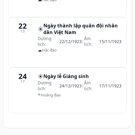
22
Ngày thành lập quân đội nhân
☀️
15
dân Việt Nam
Dương
Âm
22/12/1923
|
15/11/1923
lịch:
lịch:
☁
Hắc đạo
24
☀️
Ngày lễ Giáng sinh
17
Dương
Âm
24/12/1923
|
17/11/1923
lịch:
lịch:
⭐
Hoàng đạo