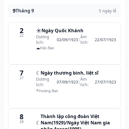
9
Tháng 9
5 ngày lễ
2
☀️
Ngày Quốc Khánh
22
Dương
Âm
02/09/1923
|
22/07/1923
lịch:
lịch:
☁
Hắc đạo
7
☾
Ngày thương binh, liệt sĩ
27
Dương
Âm
07/09/1923
|
27/07/1923
lịch:
lịch:
⭐
Hoàng đạo
8
Thành lập công đoàn Việt
28
☾
Nam(1929)/Ngày Việt Nam gia