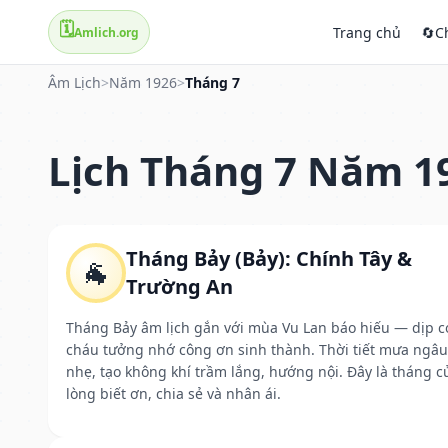
🗓️
Trang chủ
🔄
C
Amlich.org
Âm Lịch
>
Năm 1926
>
Tháng 7
Lịch Tháng 7 Năm 1
Tháng Bảy (Bảy): Chính Tây &
🐐
Trường An
Tháng Bảy âm lịch gắn với mùa Vu Lan báo hiếu — dịp c
cháu tưởng nhớ công ơn sinh thành. Thời tiết mưa ngâu
nhẹ, tạo không khí trầm lắng, hướng nội. Đây là tháng c
lòng biết ơn, chia sẻ và nhân ái.