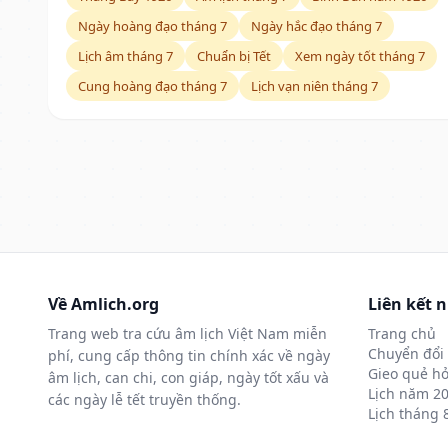
Ngày hoàng đạo tháng 7
Ngày hắc đạo tháng 7
Lịch âm tháng 7
Chuẩn bị Tết
Xem ngày tốt tháng 7
Cung hoàng đạo tháng 7
Lịch vạn niên tháng 7
Về Amlich.org
Liên kết 
Trang web tra cứu âm lịch Việt Nam miễn
Trang chủ
Chuyển đổi 
phí, cung cấp thông tin chính xác về ngày
Gieo quẻ hỏ
âm lịch, can chi, con giáp, ngày tốt xấu và
Lịch năm 2
các ngày lễ tết truyền thống.
Lịch tháng 