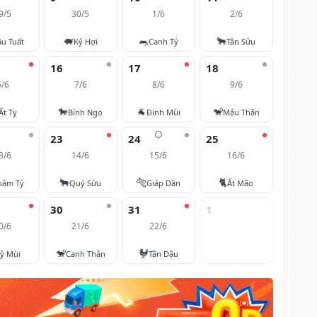
9/5
30/5
1/6
2/6
🐖
🐀
🐂
u Tuất
Kỷ Hợi
Canh Tý
Tân Sửu
16
17
18
6/6
7/6
8/6
9/6
🐎
🐐
🐒
Ất Tỵ
Bính Ngọ
Đinh Mùi
Mậu Thân
🌕
23
24
25
3/6
14/6
15/6
16/6
🐂
🐅
🐈
hâm Tý
Quý Sửu
Giáp Dần
Ất Mão
30
31
1
0/6
21/6
22/6
🐒
🐓
ỷ Mùi
Canh Thân
Tân Dậu