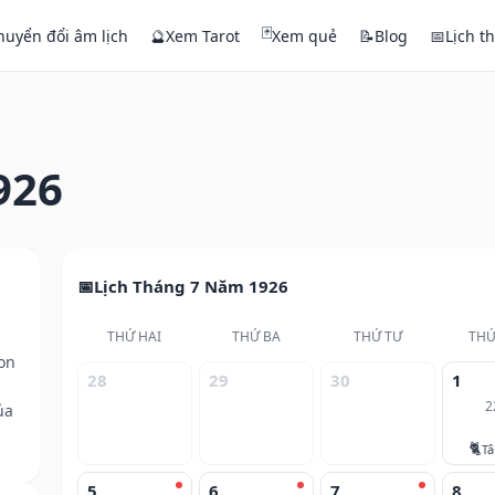
🃏
huyển đổi âm lịch
🔮
Xem Tarot
Xem quẻ
📝
Blog
📅
Lịch t
926
Lịch Tháng 7 Năm 1926
THỨ HAI
THỨ BA
THỨ TƯ
THỨ
on
28
29
30
1
2
ủa
🐈
T
5
6
7
8