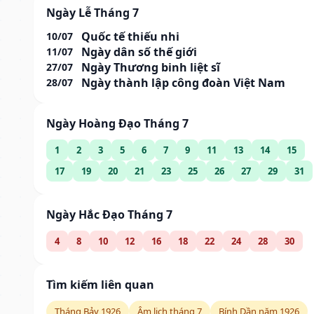
Ngày Lễ Tháng 7
Quốc tế thiếu nhi
10/07
Ngày dân số thế giới
11/07
Ngày Thương binh liệt sĩ
27/07
Ngày thành lập công đoàn Việt Nam
28/07
Ngày Hoàng Đạo Tháng 7
1
2
3
5
6
7
9
11
13
14
15
17
19
20
21
23
25
26
27
29
31
Ngày Hắc Đạo Tháng 7
4
8
10
12
16
18
22
24
28
30
Tìm kiếm liên quan
Tháng Bảy 1926
Âm lịch tháng 7
Bính Dần năm 1926