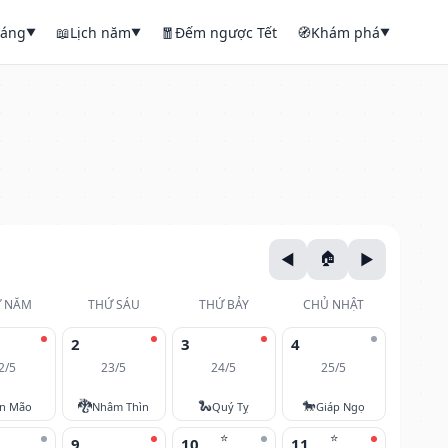
háng
📖
Lịch năm
🧧
Đếm ngược Tết
🧭
Khám phá
▼
▼
▼
 NĂM
THỨ SÁU
THỨ BẢY
CHỦ NHẬT
2
3
4
2/5
23/5
24/5
25/5
🐉
🐍
🐎
ân Mão
Nhâm Thìn
Quý Tỵ
Giáp Ngọ
⭐
⭐
9
10
11