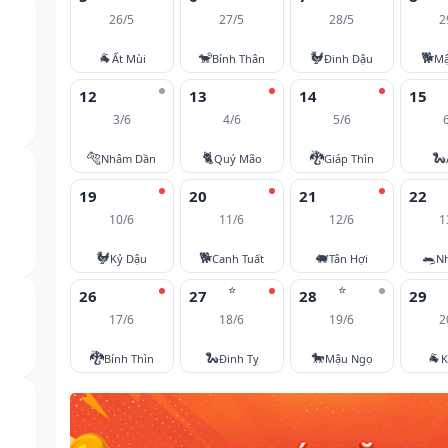
26/5
27/5
28/5
2
🐐
🐒
🐓
🐕
Ất Mùi
Bính Thân
Đinh Dậu
Mậ
12
13
14
15
3/6
4/6
5/6
🐅
🐈
🐉
🐍
Nhâm Dần
Quý Mão
Giáp Thìn
19
20
21
22
10/6
11/6
12/6
1
🐓
🐕
🐖
🐀
Kỷ Dậu
Canh Tuất
Tân Hợi
N
⭐
⭐
26
27
28
29
17/6
18/6
19/6
2
🐉
🐍
🐎
🐐
Bính Thìn
Đinh Tỵ
Mậu Ngọ
K