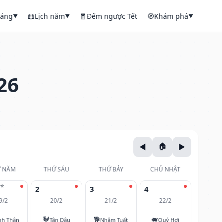
háng
📖
Lịch năm
🧧
Đếm ngược Tết
🧭
Khám phá
▼
▼
▼
26
 NĂM
THỨ SÁU
THỨ BẢY
CHỦ NHẬT
⭐
2
3
4
9/2
20/2
21/2
22/2
🐓
🐕
🐖
nh Thân
Tân Dậu
Nhâm Tuất
Quý Hợi