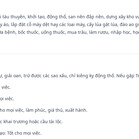
đi tàu thuyền, khởi tạo, động thổ, san nền đắp nền, dựng xây kho
 áo, lắp đặt cỗ máy dệt hay các loại máy, cấy lúa gặt lúa, đào ao 
a bệnh, bốc thuốc, uống thuốc, mua trâu, làm rượu, nhập học, học 
tự, giải oan, trừ được các sao xấu, chỉ kiêng kỵ động thổ. Nếu gặp Tr
 việc.
i việc.
cho mọi việc, làm phúc, giá thú, xuất hành.
c khai trương hoặc cầu tài lộc.
o: Tốt cho mọi việc.