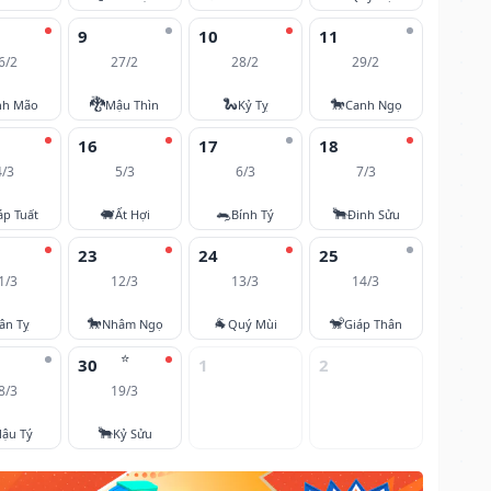
9
10
11
6/2
27/2
28/2
29/2
🐉
🐍
🐎
nh Mão
Mậu Thìn
Kỷ Tỵ
Canh Ngọ
16
17
18
4/3
5/3
6/3
7/3
🐖
🐀
🐂
áp Tuất
Ất Hợi
Bính Tý
Đinh Sửu
23
24
25
1/3
12/3
13/3
14/3
🐎
🐐
🐒
ân Tỵ
Nhâm Ngọ
Quý Mùi
Giáp Thân
⭐
30
1
2
8/3
19/3
🐂
ậu Tý
Kỷ Sửu