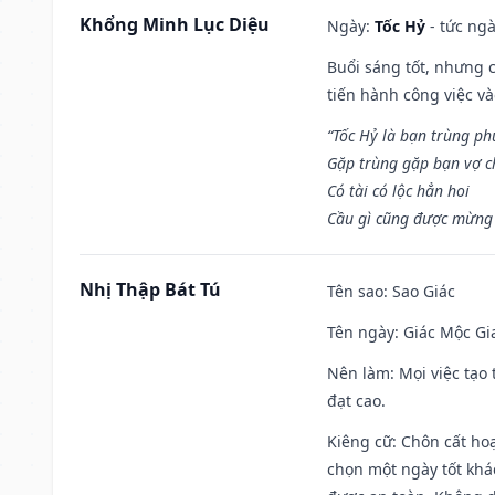
Khổng Minh Lục Diệu
Ngày:
Tốc Hỷ
- tức ngà
Buổi sáng tốt, nhưng 
tiến hành công việc v
“Tốc Hỷ là bạn trùng p
Gặp trùng gặp bạn vợ c
Có tài có lộc hẳn hoi
Cầu gì cũng được mừng 
Nhị Thập Bát Tú
Tên sao
: Sao Giác
Tên ngày
: Giác Mộc Gi
Nên làm
: Mọi việc tạ
đạt cao.
Kiêng cữ
: Chôn cất ho
chọn một ngày tốt khác