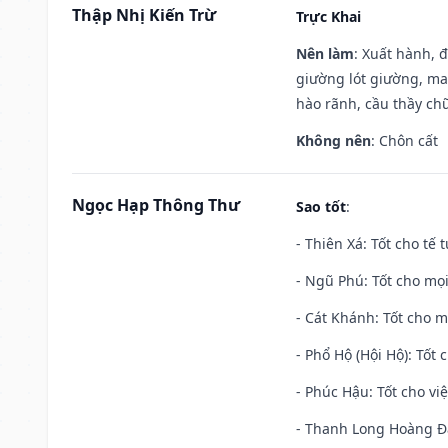
Thập Nhị Kiến Trừ
Trực Khai
Nên làm
: Xuất hành, 
giường lót giường, may
hào rãnh, cầu thầy chữ
Không nên
: Chôn cất
Ngọc Hạp Thông Thư
Sao tốt
:
- Thiên Xá: Tốt cho tế 
- Ngũ Phú: Tốt cho mọi
- Cát Khánh: Tốt cho mọ
- Phổ Hộ (Hội Hộ): Tốt 
- Phúc Hậu: Tốt cho việ
- Thanh Long Hoàng Đạ