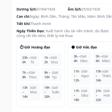
Dương lịch:
07/04/1926
Âm lịch:
25/02/1926
Can chi:
Ngày: Bính Dần, Tháng: Tân Mão, Năm: Bính Dầ
Tiết khí:
Thanh minh
Ngày Thiên Đạo:
Xuất hành cầu tài nên tránh, dù được
cũng rất tốn kém, thất lý mà thua
⏱️ Giờ Hoàng đạo
🌑 Giờ Hắc đạo
3h –
(Giờ
5h –
(Giờ
23h –
(Giờ
1h –
(Giờ
4h
Dần)
6h
Mão)
0h
Tí)
2h
Sửu)
11h
(Giờ
15h
(Giờ
7h –
(Giờ
9h –
(Giờ
–
Ngọ)
–
Thân)
8h
Thìn)
10h
Tỵ)
12h
16h
13h
(Giờ
19h
(Giờ
17h
(Giờ
21h
(Giờ
–
Mùi)
–
Tuất)
–
Dậu)
–
Hợi)
14h
20h
18h
22h