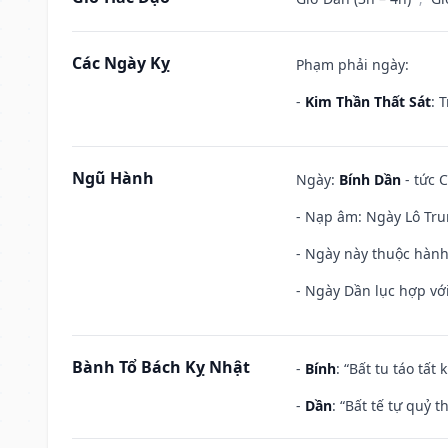
Các Ngày Kỵ
Phạm phải ngày:
-
Kim Thần Thất Sát
: 
Ngũ Hành
Ngày:
Bính Dần
- tức C
- Nạp âm: Ngày Lô Tru
- Ngày này thuộc hành
- Ngày Dần lục hợp với
Bành Tổ Bách Kỵ Nhật
-
Bính
: “Bất tu táo tấ
-
Dần
: “Bất tế tự quỷ