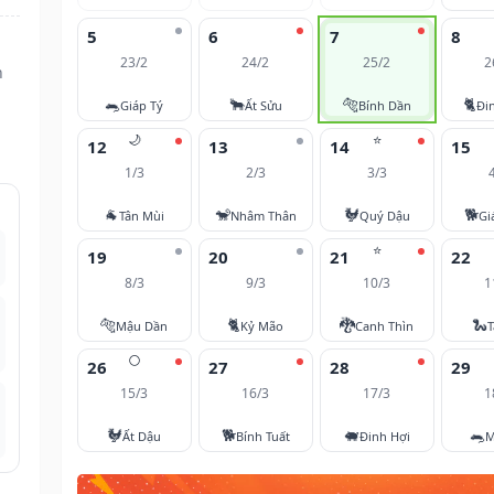
5
6
7
8
23/2
24/2
25/2
2
n
🐀
🐂
🐅
🐈
Giáp Tý
Ất Sửu
Bính Dần
Đi
🌙
⭐
12
13
14
15
1/3
2/3
3/3
🐐
🐒
🐓
🐕
Tân Mùi
Nhâm Thân
Quý Dậu
Gi
⭐
19
20
21
22
8/3
9/3
10/3
1
🐅
🐈
🐉
🐍
Mậu Dần
Kỷ Mão
Canh Thìn
T
🌕
26
27
28
29
15/3
16/3
17/3
1
🐓
🐕
🐖
🐀
Ất Dậu
Bính Tuất
Đinh Hợi
M