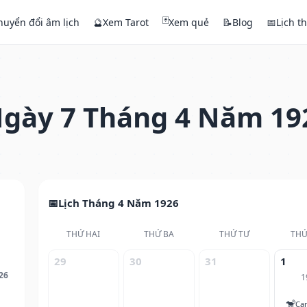
🃏
huyển đổi âm lịch
🔮
Xem Tarot
Xem quẻ
📝
Blog
📅
Lịch t
gày 7 Tháng 4 Năm 19
Lịch Tháng 4 Năm 1926
THỨ HAI
THỨ BA
THỨ TƯ
THỨ
29
30
31
1
26
1
🐒
Ca