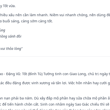
y Tốt vừa.
chiều xấu nên cần làm nhanh. Niềm vui nhanh chóng, nên dùng để 
ào buổi sáng, càng sớm càng tốt.
hùng
hồng sánh đôi
vui thỏa lòng”
ao - Đặng Vũ: Tốt (Bình Tú) Tướng tinh con Giao Long, chủ trị ngày 
o tác đều đặng được vinh xương và tấn lợi. Việc hôn nhân hay cưới 
ạn nạn phải ba năm. Dù xây đắp mộ phần hay sửa chữa mộ phần ắt 
 để tiến hành chôn cất. Sinh con nhằm ngày Sao Giác chiếu thì sẽ 