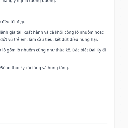
g mang ý nghĩa tương đương.
 đều tốt đẹp.
ia lãnh gia tài, xuất hành và cả khởi công lò nhuộm hoặc
dứt vú trẻ em, làm cầu tiêu, kết dứt điều hung hại.
p lò gốm lò nhuộm cũng như thừa kế. Đặc biệt Đại Kỵ đi
. Đồng thời kỵ cải táng và hung táng.