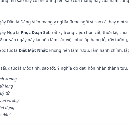
dùng tên sao này có thể dùng tên Sao của tháng hay của năm cũn
gày Dần là Đăng Viên mang ý nghĩa được ngôi vị cao cả, hay mọi sự
ngày Ngọ là
Phục Đoạn Sát
: rất kỵ trong việc chôn cất, thừa kế, ch
Giác vào ngày này lại nên làm các việc như lấp hang lỗ, xây tường, 
Sóc tức là
Diệt Một Nhật
: không nên làm rượu, làm hành chính, lậ
 sấu): tức là Mộc tinh, sao tốt. Ý nghĩa đỗ đạt, hôn nhân thành tựu
vinh xương
 nữ lang
uý tử
Quân vương
khả dụng
n đậu”