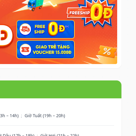
13h – 14h)
;
Giờ Tuất (19h – 20h)
ờ Dậu (17h – 18h)
;
Giờ Hợi (21h – 22h)