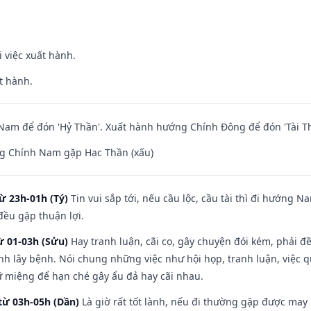
i việc xuất hành.
t hành.
am để đón 'Hỷ Thần'. Xuất hành hướng Chính Đông để đón 'Tài Th
g Chính Nam gặp Hạc Thần (xấu)
ừ 23h-01h (Tý)
Tin vui sắp tới, nếu cầu lộc, cầu tài thì đi hướng 
đều gặp thuận lợi.
ừ 01-03h (Sửu)
Hay tranh luận, cãi cọ, gây chuyện đói kém, phải đ
nh lây bệnh. Nói chung những việc như hội họp, tranh luận, việc q
iữ miệng để hạn ché gây ẩu đả hay cãi nhau.
từ 03h-05h (Dần)
Là giờ rất tốt lành, nếu đi thường gặp được may