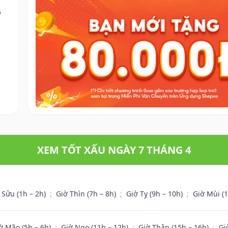
o
XEM TỐT XẤU NGÀY 7 THÁNG 4
 Sửu (1h – 2h)
;
Giờ Thìn (7h – 8h)
;
Giờ Tỵ (9h – 10h)
;
Giờ Mùi (
ờ Mão (5h – 6h)
;
Giờ Ngọ (11h – 12h)
;
Giờ Thân (15h – 16h)
;
Gi