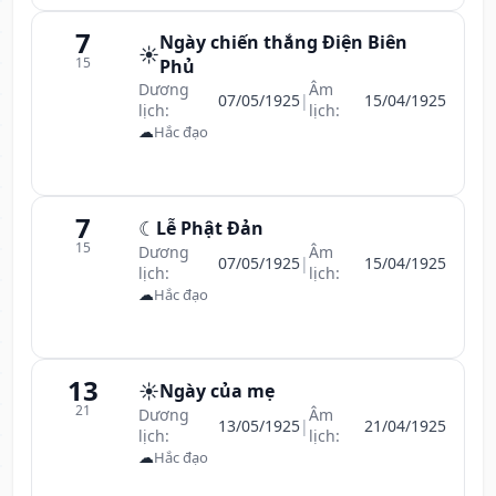
7
Ngày chiến thắng Điện Biên
☀️
15
Phủ
Dương
Âm
07/05/1925
|
15/04/1925
lịch:
lịch:
☁
Hắc đạo
7
☾
Lễ Phật Đản
15
Dương
Âm
07/05/1925
|
15/04/1925
lịch:
lịch:
☁
Hắc đạo
13
☀️
Ngày của mẹ
21
Dương
Âm
13/05/1925
|
21/04/1925
lịch:
lịch:
☁
Hắc đạo