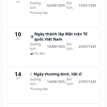
15
Dương
Âm
02/09/1925
|
15/07/1925
lịch:
lịch:
⭐
Hoàng đạo
10
Ngày thành lập Mặt trận Tổ
☀️
23
quốc Việt Nam
Dương
Âm
10/09/1925
|
23/07/1925
lịch:
lịch:
☁
Hắc đạo
14
☾
Ngày thương binh, liệt sĩ
27
Dương
Âm
14/09/1925
|
27/07/1925
lịch:
lịch:
⭐
Hoàng đạo