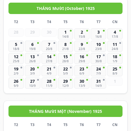
THÁNG MườI (October) 1925
T2
T3
T4
T5
T6
T7
CN
28
29
30
1
2
3
4
14/8
15/8
16/8
17/8
5
6
7
8
9
10
11
18/8
19/8
20/8
21/8
22/8
23/8
24/8
12
13
14
15
16
17
18
25/8
26/8
27/8
28/8
29/8
30/8
1/9
19
20
21
22
23
24
25
2/9
3/9
4/9
5/9
6/9
7/9
8/9
26
27
28
29
30
31
1
9/9
10/9
11/9
12/9
13/9
14/9
THÁNG MườI MộT (November) 1925
T2
T3
T4
T5
T6
T7
CN