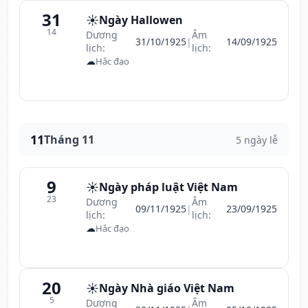
31
☀️
Ngày Hallowen
14
Dương
Âm
31/10/1925
|
14/09/1925
lịch:
lịch:
☁
Hắc đạo
11
Tháng 11
5 ngày lễ
9
☀️
Ngày pháp luật Việt Nam
23
Dương
Âm
09/11/1925
|
23/09/1925
lịch:
lịch:
☁
Hắc đạo
20
☀️
Ngày Nhà giáo Việt Nam
5
Dương
Âm