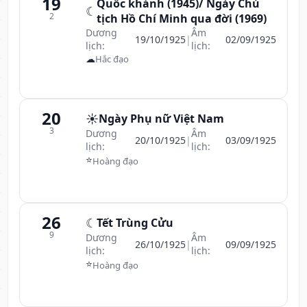
19
Quốc khánh (1945)/ Ngày Chủ
☾
2
tịch Hồ Chí Minh qua đời (1969)
Dương
Âm
19/10/1925
|
02/09/1925
lịch:
lịch:
☁
Hắc đạo
20
☀️
Ngày Phụ nữ Việt Nam
3
Dương
Âm
20/10/1925
|
03/09/1925
lịch:
lịch:
⭐
Hoàng đạo
26
☾
Tết Trùng Cửu
9
Dương
Âm
26/10/1925
|
09/09/1925
lịch:
lịch:
⭐
Hoàng đạo