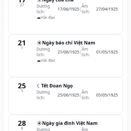
27
Dương
Âm
17/06/1925
|
27/04/1925
lịch:
lịch:
☁
Hắc đạo
21
☀️
Ngày báo chí Việt Nam
1
Dương
Âm
21/06/1925
|
01/05/1925
lịch:
lịch:
☁
Hắc đạo
25
☾
Tết Đoan Ngọ
5
Dương
Âm
25/06/1925
|
05/05/1925
lịch:
lịch:
28
☀️
Ngày gia đình Việt Nam
8
Dương
Âm