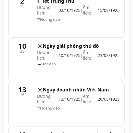
2
☾
Tết Trung Thu
15
Dương
Âm
02/10/1925
|
15/08/1925
lịch:
lịch:
⭐
Hoàng đạo
10
☀️
Ngày giải phóng thủ đô
23
Dương
Âm
10/10/1925
|
23/08/1925
lịch:
lịch:
☁
Hắc đạo
13
☀️
Ngày doanh nhân Việt Nam
26
Dương
Âm
13/10/1925
|
26/08/1925
lịch:
lịch:
⭐
Hoàng đạo