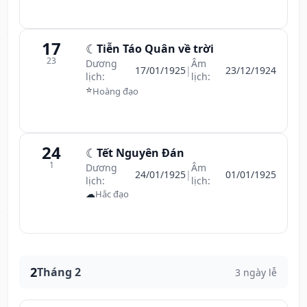
17
☾
Tiễn Táo Quân về trời
23
Dương
Âm
17/01/1925
|
23/12/1924
lịch:
lịch:
⭐
Hoàng đạo
24
☾
Tết Nguyên Đán
1
Dương
Âm
24/01/1925
|
01/01/1925
lịch:
lịch:
☁
Hắc đạo
2
Tháng 2
3 ngày lễ