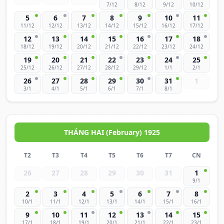
7/12
8/12
9/12
10/12
5
6
7
8
9
10
11
11/12
12/12
13/12
14/12
15/12
16/12
17/12
12
13
14
15
16
17
18
18/12
19/12
20/12
21/12
22/12
23/12
24/12
19
20
21
22
23
24
25
25/12
26/12
27/12
28/12
29/12
1/1
2/1
26
27
28
29
30
31
1
3/1
4/1
5/1
6/1
7/1
8/1
THÁNG HAI (February) 1925
T2
T3
T4
T5
T6
T7
CN
26
27
28
29
30
31
1
9/1
2
3
4
5
6
7
8
10/1
11/1
12/1
13/1
14/1
15/1
16/1
9
10
11
12
13
14
15
17/1
18/1
19/1
20/1
21/1
22/1
23/1