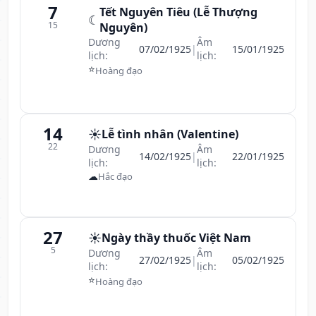
7
Tết Nguyên Tiêu (Lễ Thượng
☾
15
Nguyên)
Dương
Âm
07/02/1925
|
15/01/1925
lịch:
lịch:
⭐
Hoàng đạo
14
☀️
Lễ tình nhân (Valentine)
22
Dương
Âm
14/02/1925
|
22/01/1925
lịch:
lịch:
☁
Hắc đạo
27
☀️
Ngày thầy thuốc Việt Nam
5
Dương
Âm
27/02/1925
|
05/02/1925
lịch:
lịch:
⭐
Hoàng đạo