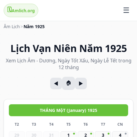
🗓️
Amlich.org
Âm Lịch
>
Năm 1925
Lịch Vạn Niên Năm 1925
Xem Lịch Âm - Dương, Ngày Tốt Xấu, Ngày Lễ Tết trong
12 tháng
THÁNG MộT (January) 1925
T2
T3
T4
T5
T6
T7
CN
29
30
31
1
2
3
4