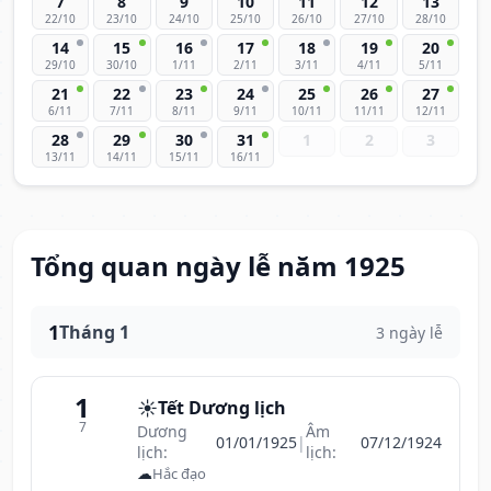
7
8
9
10
11
12
13
22/10
23/10
24/10
25/10
26/10
27/10
28/10
14
15
16
17
18
19
20
29/10
30/10
1/11
2/11
3/11
4/11
5/11
21
22
23
24
25
26
27
6/11
7/11
8/11
9/11
10/11
11/11
12/11
28
29
30
31
1
2
3
13/11
14/11
15/11
16/11
Tổng quan ngày lễ năm 1925
1
Tháng 1
3 ngày lễ
1
☀️
Tết Dương lịch
7
Dương
Âm
01/01/1925
|
07/12/1924
lịch:
lịch:
☁
Hắc đạo