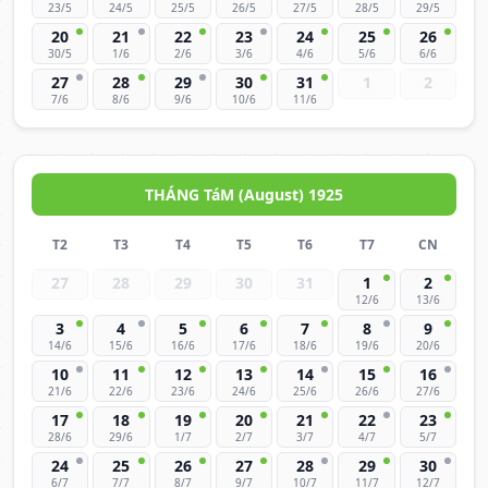
23/5
24/5
25/5
26/5
27/5
28/5
29/5
20
21
22
23
24
25
26
30/5
1/6
2/6
3/6
4/6
5/6
6/6
27
28
29
30
31
1
2
7/6
8/6
9/6
10/6
11/6
THÁNG TáM (August) 1925
T2
T3
T4
T5
T6
T7
CN
27
28
29
30
31
1
2
12/6
13/6
3
4
5
6
7
8
9
14/6
15/6
16/6
17/6
18/6
19/6
20/6
10
11
12
13
14
15
16
21/6
22/6
23/6
24/6
25/6
26/6
27/6
17
18
19
20
21
22
23
28/6
29/6
1/7
2/7
3/7
4/7
5/7
24
25
26
27
28
29
30
6/7
7/7
8/7
9/7
10/7
11/7
12/7