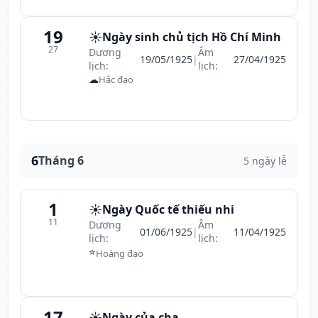
19
☀️
Ngày sinh chủ tịch Hồ Chí Minh
27
Dương
Âm
19/05/1925
|
27/04/1925
lịch:
lịch:
☁
Hắc đạo
6
Tháng 6
5 ngày lễ
1
☀️
Ngày Quốc tế thiếu nhi
11
Dương
Âm
01/06/1925
|
11/04/1925
lịch:
lịch:
⭐
Hoàng đạo
17
☀️
Ngày của cha