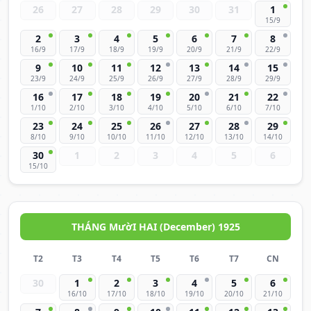
26
27
28
29
30
31
1
15/9
2
3
4
5
6
7
8
16/9
17/9
18/9
19/9
20/9
21/9
22/9
9
10
11
12
13
14
15
23/9
24/9
25/9
26/9
27/9
28/9
29/9
16
17
18
19
20
21
22
1/10
2/10
3/10
4/10
5/10
6/10
7/10
23
24
25
26
27
28
29
8/10
9/10
10/10
11/10
12/10
13/10
14/10
30
1
2
3
4
5
6
15/10
THÁNG MườI HAI (December) 1925
T2
T3
T4
T5
T6
T7
CN
30
1
2
3
4
5
6
16/10
17/10
18/10
19/10
20/10
21/10