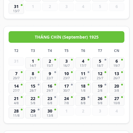
31
1
2
3
4
5
6
13/7
THÁNG CHíN (September) 1925
T2
T3
T4
T5
T6
T7
CN
31
1
2
3
4
5
6
14/7
15/7
16/7
17/7
18/7
19/7
7
8
9
10
11
12
13
20/7
21/7
22/7
23/7
24/7
25/7
26/7
14
15
16
17
18
19
20
27/7
28/7
29/7
30/7
1/8
2/8
3/8
21
22
23
24
25
26
27
4/8
5/8
6/8
7/8
8/8
9/8
10/8
28
29
30
1
2
3
4
11/8
12/8
13/8