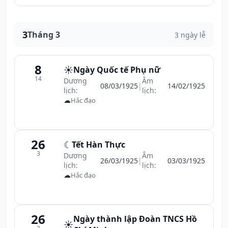
3
Tháng 3
3 ngày lễ
8
☀️
Ngày Quốc tế Phụ nữ
14
Dương
Âm
08/03/1925
|
14/02/1925
lịch:
lịch:
☁
Hắc đạo
26
☾
Tết Hàn Thực
3
Dương
Âm
26/03/1925
|
03/03/1925
lịch:
lịch:
☁
Hắc đạo
26
Ngày thành lập Đoàn TNCS Hồ
☀️