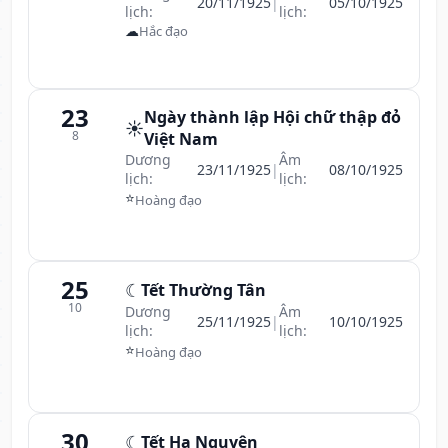
20/11/1925
|
05/10/1925
lịch:
lịch:
☁
Hắc đạo
23
Ngày thành lập Hội chữ thập đỏ
☀️
8
Việt Nam
Dương
Âm
23/11/1925
|
08/10/1925
lịch:
lịch:
⭐
Hoàng đạo
25
☾
Tết Thường Tân
10
Dương
Âm
25/11/1925
|
10/10/1925
lịch:
lịch:
⭐
Hoàng đạo
30
☾
Tết Hạ Nguyên