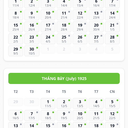
1
2
3
4
5
6
7
11/4
12/4
13/4
14/4
15/4
16/4
17/4
8
9
10
11
12
13
14
18/4
19/4
20/4
21/4
22/4
23/4
24/4
15
16
17
18
19
20
21
25/4
26/4
27/4
28/4
29/4
30/4
1/5
22
23
24
25
26
27
28
2/5
3/5
4/5
5/5
6/5
7/5
8/5
29
30
1
2
3
4
5
9/5
10/5
THÁNG BảY (July) 1925
T2
T3
T4
T5
T6
T7
CN
29
30
1
2
3
4
5
11/5
12/5
13/5
14/5
15/5
6
7
8
9
10
11
12
16/5
17/5
18/5
19/5
20/5
21/5
22/5
13
14
15
16
17
18
19