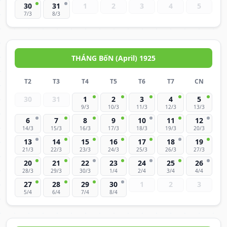
30
31
1
2
3
4
5
7/3
8/3
THÁNG BốN (April) 1925
T2
T3
T4
T5
T6
T7
CN
30
31
1
2
3
4
5
9/3
10/3
11/3
12/3
13/3
6
7
8
9
10
11
12
14/3
15/3
16/3
17/3
18/3
19/3
20/3
13
14
15
16
17
18
19
21/3
22/3
23/3
24/3
25/3
26/3
27/3
20
21
22
23
24
25
26
28/3
29/3
30/3
1/4
2/4
3/4
4/4
27
28
29
30
1
2
3
5/4
6/4
7/4
8/4