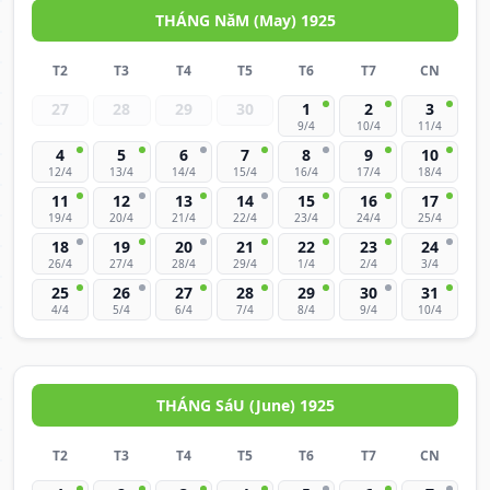
THÁNG NăM (May) 1925
T2
T3
T4
T5
T6
T7
CN
27
28
29
30
1
2
3
9/4
10/4
11/4
4
5
6
7
8
9
10
12/4
13/4
14/4
15/4
16/4
17/4
18/4
11
12
13
14
15
16
17
19/4
20/4
21/4
22/4
23/4
24/4
25/4
18
19
20
21
22
23
24
26/4
27/4
28/4
29/4
1/4
2/4
3/4
25
26
27
28
29
30
31
4/4
5/4
6/4
7/4
8/4
9/4
10/4
THÁNG SáU (June) 1925
T2
T3
T4
T5
T6
T7
CN