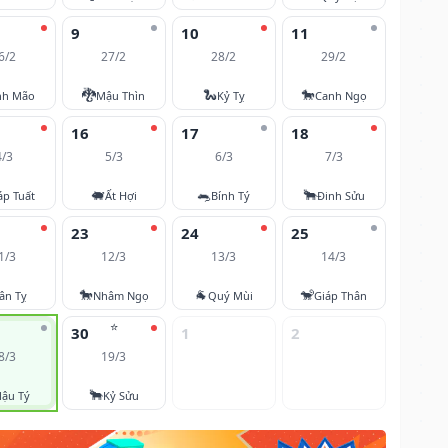
9
10
11
6/2
27/2
28/2
29/2
🐉
🐍
🐎
nh Mão
Mậu Thìn
Kỷ Tỵ
Canh Ngọ
16
17
18
4/3
5/3
6/3
7/3
🐖
🐀
🐂
áp Tuất
Ất Hợi
Bính Tý
Đinh Sửu
23
24
25
1/3
12/3
13/3
14/3
🐎
🐐
🐒
ân Tỵ
Nhâm Ngọ
Quý Mùi
Giáp Thân
⭐
30
1
2
8/3
19/3
🐂
ậu Tý
Kỷ Sửu