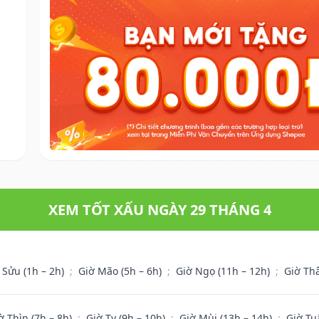
XEM TỐT XẤU NGÀY 29 THÁNG 4
 Sửu (1h – 2h)
;
Giờ Mão (5h – 6h)
;
Giờ Ngọ (11h – 12h)
;
Giờ Th
ờ Thìn (7h – 8h)
;
Giờ Tỵ (9h – 10h)
;
Giờ Mùi (13h – 14h)
;
Giờ Tu