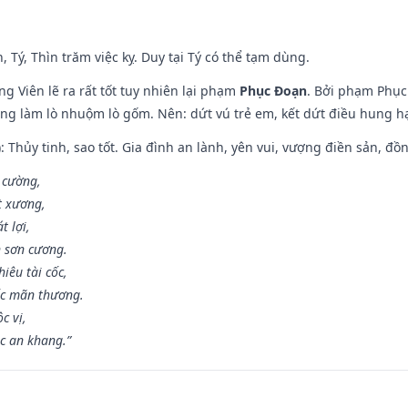
, Tý, Thìn trăm việc kỵ. Duy tại Tý có thể tạm dùng.
g Viên lẽ ra rất tốt tuy nhiên lại phạm
Phục Đoạn
. Bởi phạm Phục 
ông làm lò nhuộm lò gốm. Nên: dứt vú trẻ em, kết dứt điều hung hại
: Thủy tinh, sao tốt. Gia đình an lành, yên vui, vượng điền sản, đồ
o cường,
t xương,
t lợi,
 sơn cương.
iêu tài cốc,
ốc mãn thương.
c vị,
c an khang.”