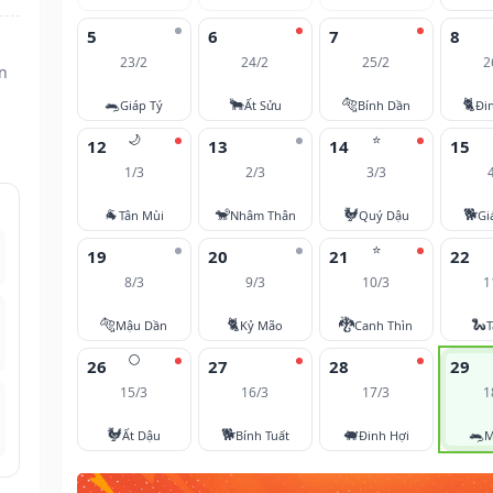
5
6
7
8
23/2
24/2
25/2
2
n
🐀
🐂
🐅
🐈
Giáp Tý
Ất Sửu
Bính Dần
Đi
🌙
⭐
12
13
14
15
1/3
2/3
3/3
🐐
🐒
🐓
🐕
Tân Mùi
Nhâm Thân
Quý Dậu
Gi
⭐
19
20
21
22
8/3
9/3
10/3
1
🐅
🐈
🐉
🐍
Mậu Dần
Kỷ Mão
Canh Thìn
T
🌕
26
27
28
29
15/3
16/3
17/3
1
🐓
🐕
🐖
🐀
Ất Dậu
Bính Tuất
Đinh Hợi
M