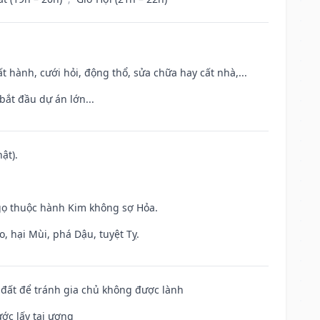
t hành, cưới hỏi, động thổ, sửa chữa hay cất nhà,...
bắt đầu dự án lớn...
ật).
gọ thuộc hành Kim không sợ Hỏa.
, hại Mùi, phá Dậu, tuyệt Tỵ.
n đất để tránh gia chủ không được lành
ước lấy tai ương