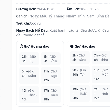
Dương lịch:
29/04/1926
Âm lịch:
18/03/1926
Can chi:
Ngày: Mậu Tý, Tháng: Nhâm Thìn, Năm: Bính Dầ
Tiết khí:
Cốc vũ
Ngày Bạch Hổ Đầu:
Xuất hành, cầu tài đều được, đi đâu
đều thông đạt cả
⏱️ Giờ Hoàng đạo
🌑 Giờ Hắc đạo
3h –
(Giờ
7h –
(Giờ
23h –
(Giờ
1h –
(Giờ
4h
Dần)
8h
Thìn)
0h
Tí)
2h
Sửu)
9h –
(Giờ
13h
(Giờ
5h –
(Giờ
11h
(Giờ
10h
Tỵ)
–
Mùi)
6h
Mão)
–
Ngọ)
14h
12h
19h
(Giờ
21h
(Giờ
15h
(Giờ
17h
(Giờ
–
Tuất)
–
Hợi)
–
Thân)
–
Dậu)
20h
22h
16h
18h