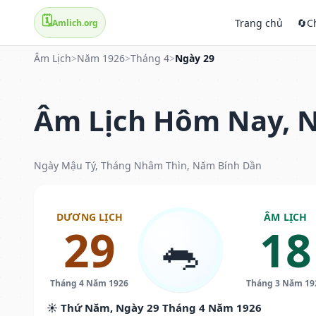
🗓️
Trang chủ
🔄
C
Amlich.org
Âm Lịch
>
Năm 1926
>
Tháng 4
>
Ngày 29
Âm Lịch Hôm Nay, N
Ngày Mậu Tý, Tháng Nhâm Thìn, Năm Bính Dần
DƯƠNG LỊCH
ÂM LỊCH
29
18
🐀
Tháng 4 Năm 1926
Tháng 3 Năm 19
☀️ Thứ Năm, Ngày 29 Tháng 4 Năm 1926