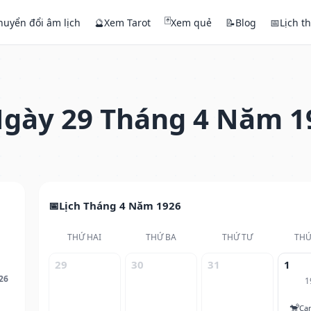
🃏
huyển đổi âm lịch
🔮
Xem Tarot
Xem quẻ
📝
Blog
📅
Lịch t
gày 29 Tháng 4 Năm 1
Lịch Tháng 4 Năm 1926
THỨ HAI
THỨ BA
THỨ TƯ
THỨ
29
30
31
1
26
1
🐒
Ca