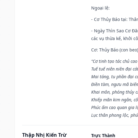
Ngoại lệ
:
- Cơ Thủy Báo tại: Thân
- Ngày Thìn Sao Cơ Đăn
các vụ thừa kế, khởi c
Cơ: Thủy Báo (con beo)
“Cơ tinh tạo tác chủ ca
Tuế tuế niên niên đại cá
Mai táng, tu phần đại cá
Điền tàm, ngưu mã biến
Khai môn, phóng thủy ch
Khiếp mãn kim ngân, c
Phúc ấm cao quan gia lộ
Lục thân phong lộc, phú
Thập Nhị Kiến Trừ
Trực Thành