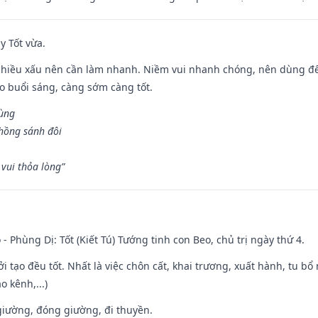
y Tốt vừa.
chiều xấu nên cần làm nhanh. Niềm vui nhanh chóng, nên dùng để 
ào buổi sáng, càng sớm càng tốt.
hùng
hồng sánh đôi
vui thỏa lòng”
 - Phùng Dị: Tốt (Kiết Tú) Tướng tinh con Beo, chủ trị ngày thứ 4.
ởi tạo đều tốt. Nhất là việc chôn cất, khai trương, xuất hành, tu bổ
 kênh,...)
t giường, đóng giường, đi thuyền.