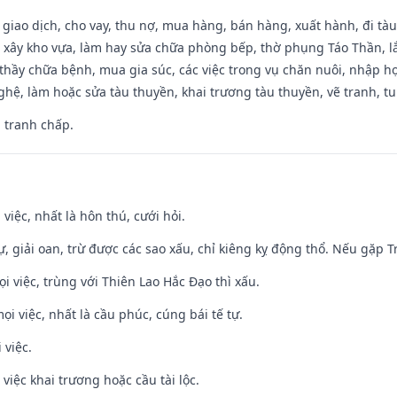
, giao dịch, cho vay, thu nợ, mua hàng, bán hàng, xuất hành, đi tà
 xây kho vựa, làm hay sửa chữa phòng bếp, thờ phụng Táo Thần, lắp
thầy chữa bệnh, mua gia súc, các việc trong vụ chăn nuôi, nhập học
hệ, làm hoặc sửa tàu thuyền, khai trương tàu thuyền, vẽ tranh, tu 
, tranh chấp.
 việc, nhất là hôn thú, cưới hỏi.
tự, giải oan, trừ được các sao xấu, chỉ kiêng kỵ động thổ. Nếu gặp Tr
ọi việc, trùng với Thiên Lao Hắc Đạo thì xấu.
ọi việc, nhất là cầu phúc, cúng bái tế tự.
 việc.
việc khai trương hoặc cầu tài lộc.