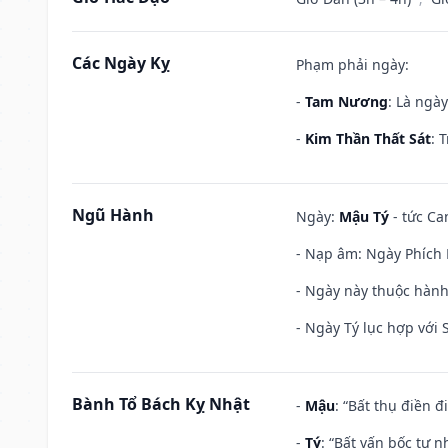
Các Ngày Kỵ
Phạm phải ngày:
-
Tam Nương
: Là ngà
-
Kim Thần Thất Sát
: 
Ngũ Hành
Ngày:
Mậu Tý
- tức Ca
- Nạp âm: Ngày Phích 
- Ngày này thuộc hành
- Ngày Tý lục hợp với
Bành Tổ Bách Kỵ Nhật
-
Mậu
: “Bất thụ điền 
-
Tý
: “Bất vấn bốc tự 