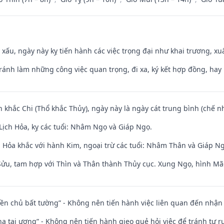
y xấu, ngày này kỵ tiến hành các việc trọng đại như khai trương, xuấ
Tránh làm những công việc quan trọng, đi xa, ký kết hợp đồng, hay 
n khắc Chi (Thổ khắc Thủy), ngày này là ngày cát trung bình (chế nh
Lịch Hỏa, kỵ các tuổi: Nhâm Ngọ và Giáp Ngọ.
 Hỏa khắc với hành Kim, ngoại trừ các tuổi: Nhâm Thân và Giáp N
 Sửu, tam hợp với Thìn và Thân thành Thủy cục. Xung Ngọ, hình Mão
điền chủ bất tường” - Không nên tiến hành việc liên quan đến nhậ
nhạ tai ương” - Không nên tiến hành gieo quẻ hỏi việc để tránh tự r