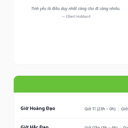
Tình yêu là điều duy nhất càng cho đi càng nhiều.
— Elbert Hubbard
Giờ Hoàng Đạo
Giờ Tí (23h – 0h)
;
Giờ
Giờ Hắc Đạo
Giờ Dần (3h – 4h)
;
Gi