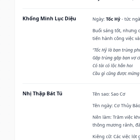
Khổng Minh Lục Diệu
Ngày:
Tốc Hỷ
- tức ngà
Buổi sáng tốt, nhưng 
tiến hành công việc v
“Tốc Hỷ là bạn trùng p
Gặp trùng gặp bạn vợ c
Có tài có lộc hẳn hoi
Cầu gì cũng được mừng 
Nhị Thập Bát Tú
Tên sao
: Sao Cơ
Tên ngày
: Cơ Thủy Báo
Nên làm
: Trăm việc kh
thông mương rảnh, đào
Kiêng cữ
: Các việc ló