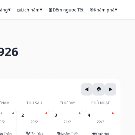
háng
📖
Lịch năm
🧧
Đếm ngược Tết
🧭
Khám phá
▼
▼
▼
926
 NĂM
THỨ SÁU
THỨ BẢY
CHỦ NHẬT
⭐
2
3
4
9/2
20/2
21/2
22/2
🐓
🐕
🐖
nh Thân
Tân Dậu
Nhâm Tuất
Quý Hợi