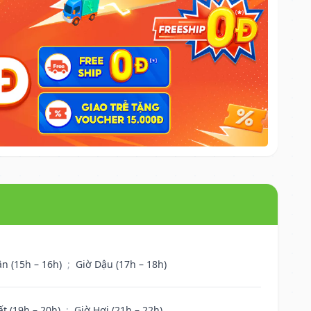
ân (15h – 16h)
;
Giờ Dậu (17h – 18h)
ất (19h – 20h)
;
Giờ Hợi (21h – 22h)