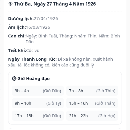
☀️ Thứ Ba, Ngày 27 Tháng 4 Năm 1926
Dương lịch:
27/04/1926
Âm lịch:
16/03/1926
Can chi:
Ngày: Bính Tuất, Tháng: Nhâm Thìn, Năm: Bính
Dần
Tiết khí:
Cốc vũ
Ngày Thanh Long Túc:
Đi xa không nên, xuất hành
xấu, tài lộc không có, kiện cáo cũng đuối lý
⏱️ Giờ Hoàng đạo
3h – 4h
(Giờ Dần)
7h – 8h
(Giờ Thìn)
9h – 10h
(Giờ Tỵ)
15h – 16h
(Giờ Thân)
17h – 18h
(Giờ Dậu)
21h – 22h
(Giờ Hợi)