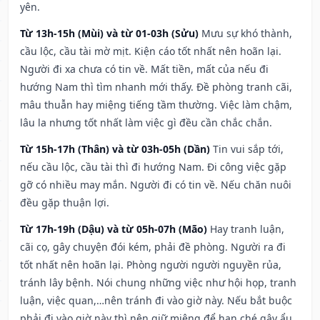
yên.
Từ 13h-15h (Mùi) và từ 01-03h (Sửu)
Mưu sự khó thành,
cầu lộc, cầu tài mờ mịt. Kiện cáo tốt nhất nên hoãn lại.
Người đi xa chưa có tin về. Mất tiền, mất của nếu đi
hướng Nam thì tìm nhanh mới thấy. Đề phòng tranh cãi,
mâu thuẫn hay miệng tiếng tầm thường. Việc làm chậm,
lâu la nhưng tốt nhất làm việc gì đều cần chắc chắn.
Từ 15h-17h (Thân) và từ 03h-05h (Dần)
Tin vui sắp tới,
nếu cầu lộc, cầu tài thì đi hướng Nam. Đi công việc gặp
gỡ có nhiều may mắn. Người đi có tin về. Nếu chăn nuôi
đều gặp thuận lợi.
Từ 17h-19h (Dậu) và từ 05h-07h (Mão)
Hay tranh luận,
cãi cọ, gây chuyện đói kém, phải đề phòng. Người ra đi
tốt nhất nên hoãn lại. Phòng người người nguyền rủa,
tránh lây bệnh. Nói chung những việc như hội họp, tranh
luận, việc quan,…nên tránh đi vào giờ này. Nếu bắt buộc
phải đi vào giờ này thì nên giữ miệng để hạn ché gây ẩu