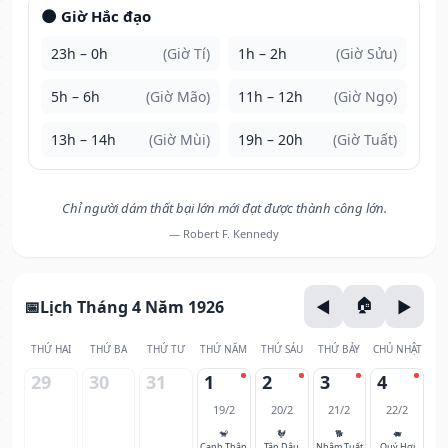
🌑 Giờ Hắc đạo
23h – 0h
(Giờ Tí)
1h – 2h
(Giờ Sửu)
5h – 6h
(Giờ Mão)
11h – 12h
(Giờ Ngọ)
13h – 14h
(Giờ Mùi)
19h – 20h
(Giờ Tuất)
Chỉ người dám thất bại lớn mới đạt được thành công lớn.
— Robert F. Kennedy
Lịch Tháng 4 Năm 1926
THỨ HAI
THỨ BA
THỨ TƯ
THỨ NĂM
THỨ SÁU
THỨ BẢY
CHỦ NHẬT
29
30
31
1
2
3
4
19/2
20/2
21/2
22/2
🐒
🐓
🐕
🐖
Canh Thân
Tân Dậu
Nhâm Tuất
Quý Hợi