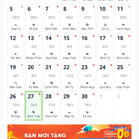
5
6
7
8
9
10
11
23/2
24/2
25/2
26/2
27/2
28/2
29/2
🐀
🐂
🐅
🐈
🐉
🐍
🐎
Giáp Tý
Ất Sửu
Bính Dần
Đinh Mão
Mậu Thìn
Kỷ Tỵ
Canh Ngọ
12
13
14
15
16
17
18
1/3
2/3
3/3
4/3
5/3
6/3
7/3
🐐
🐒
🐓
🐕
🐖
🐀
🐂
Tân Mùi
Nhâm Thân
Quý Dậu
Giáp Tuất
Ất Hợi
Bính Tý
Đinh Sửu
19
20
21
22
23
24
25
8/3
9/3
10/3
11/3
12/3
13/3
14/3
🐅
🐈
🐉
🐍
🐎
🐐
🐒
Mậu Dần
Kỷ Mão
Canh Thìn
Tân Tỵ
Nhâm Ngọ
Quý Mùi
Giáp Thân
26
27
28
29
30
1
2
15/3
16/3
17/3
18/3
19/3
🐓
🐕
🐖
🐀
🐂
Ất Dậu
Bính Tuất
Đinh Hợi
Mậu Tý
Kỷ Sửu