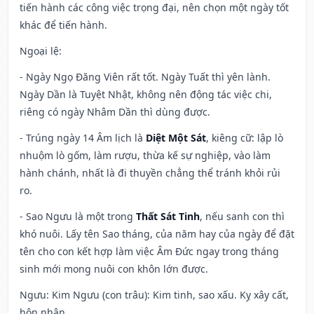
tiến hành các công việc trọng đại, nên chọn một ngày tốt
khác để tiến hành.
Ngoại lệ
:
- Ngày Ngọ Đăng Viên rất tốt. Ngày Tuất thì yên lành.
Ngày Dần là Tuyệt Nhật, không nên động tác việc chi,
riêng có ngày Nhâm Dần thì dùng được.
- Trúng ngày 14 Âm lịch là
Diệt Một Sát
, kiêng cữ: lập lò
nhuộm lò gốm, làm rượu, thừa kế sự nghiệp, vào làm
hành chánh, nhất là đi thuyền chẳng thể tránh khỏi rủi
ro.
- Sao Ngưu là một trong
Thất Sát Tinh
, nếu sanh con thì
khó nuôi. Lấy tên Sao tháng, của năm hay của ngày để đặt
tên cho con kết hợp làm việc Âm Đức ngay trong tháng
sinh mới mong nuôi con khôn lớn được.
Ngưu: Kim Ngưu (con trâu): Kim tinh, sao xấu. Kỵ xây cất,
hôn nhân.