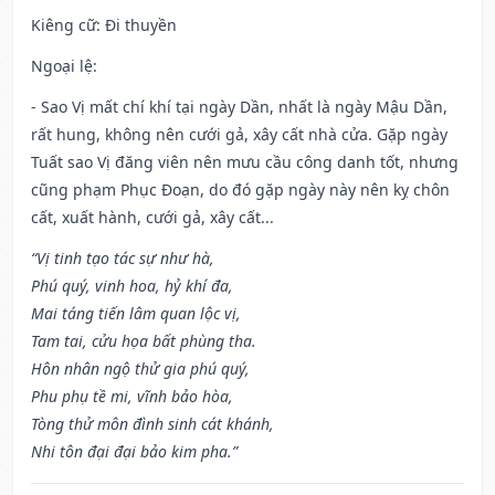
Kiêng cữ
: Đi thuyền
Ngoại lệ
:
- Sao Vị mất chí khí tại ngày Dần, nhất là ngày Mậu Dần,
rất hung, không nên cưới gả, xây cất nhà cửa. Gặp ngày
Tuất sao Vị đăng viên nên mưu cầu công danh tốt, nhưng
cũng phạm Phục Đoạn, do đó gặp ngày này nên kỵ chôn
cất, xuất hành, cưới gả, xây cất...
“Vị tinh tạo tác sự như hà,
Phú quý, vinh hoa, hỷ khí đa,
Mai táng tiến lâm quan lộc vị,
Tam tai, cửu họa bất phùng tha.
Hôn nhân ngộ thử gia phú quý,
Phu phụ tề mi, vĩnh bảo hòa,
Tòng thử môn đình sinh cát khánh,
Nhi tôn đại đại bảo kim pha.”