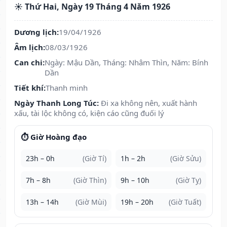
☀️ Thứ Hai, Ngày 19 Tháng 4 Năm 1926
Dương lịch:
19/04/1926
Âm lịch:
08/03/1926
Can chi:
Ngày: Mậu Dần, Tháng: Nhâm Thìn, Năm: Bính
Dần
Tiết khí:
Thanh minh
Ngày Thanh Long Túc:
Đi xa không nên, xuất hành
xấu, tài lộc không có, kiện cáo cũng đuối lý
⏱️ Giờ Hoàng đạo
23h – 0h
(Giờ Tí)
1h – 2h
(Giờ Sửu)
7h – 8h
(Giờ Thìn)
9h – 10h
(Giờ Tỵ)
13h – 14h
(Giờ Mùi)
19h – 20h
(Giờ Tuất)