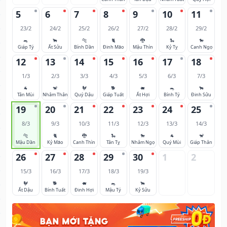
5
6
7
8
9
10
11
23/2
24/2
25/2
26/2
27/2
28/2
29/2
🐀
🐂
🐅
🐈
🐉
🐍
🐎
Giáp Tý
Ất Sửu
Bính Dần
Đinh Mão
Mậu Thìn
Kỷ Tỵ
Canh Ngọ
12
13
14
15
16
17
18
1/3
2/3
3/3
4/3
5/3
6/3
7/3
🐐
🐒
🐓
🐕
🐖
🐀
🐂
Tân Mùi
Nhâm Thân
Quý Dậu
Giáp Tuất
Ất Hợi
Bính Tý
Đinh Sửu
19
20
21
22
23
24
25
8/3
9/3
10/3
11/3
12/3
13/3
14/3
🐅
🐈
🐉
🐍
🐎
🐐
🐒
Mậu Dần
Kỷ Mão
Canh Thìn
Tân Tỵ
Nhâm Ngọ
Quý Mùi
Giáp Thân
26
27
28
29
30
1
2
15/3
16/3
17/3
18/3
19/3
🐓
🐕
🐖
🐀
🐂
Ất Dậu
Bính Tuất
Đinh Hợi
Mậu Tý
Kỷ Sửu