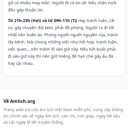
gỡ có nhiều may mắn. Người đi có tin về. Nếu chăn nuôi
đều gặp thuận lợi.
Từ 21h-23h (Hợi) và từ 09h-11h (Tị)
Hay tranh luận, cãi
cọ, gây chuyện đói kém, phải đề phòng. Người ra đi tốt
nhất nên hoãn lại. Phòng người người nguyền rủa, tránh
lây bệnh. Nói chung những việc như hội họp, tranh luận,
việc quan,…nên tránh đi vào giờ này. Nếu bắt buộc phải
đi vào giờ này thì nên giữ miệng để hạn ché gây ẩu đả
hay cãi nhau.
Về Amlich.org
Trang web tra cứu âm lịch Việt Nam miễn phí, cung cấp thông
tin chính xác về ngày âm lịch, can chi, con giáp, ngày tốt xấu
và các ngày lễ tết truyền thống.