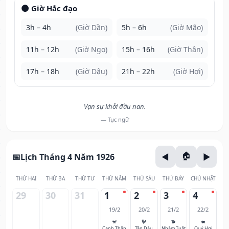
🌑 Giờ Hắc đạo
3h – 4h
(Giờ Dần)
5h – 6h
(Giờ Mão)
11h – 12h
(Giờ Ngọ)
15h – 16h
(Giờ Thân)
17h – 18h
(Giờ Dậu)
21h – 22h
(Giờ Hợi)
Vạn sự khởi đầu nan.
— Tục ngữ
Lịch Tháng 4 Năm 1926
THỨ HAI
THỨ BA
THỨ TƯ
THỨ NĂM
THỨ SÁU
THỨ BẢY
CHỦ NHẬT
29
30
31
1
2
3
4
19/2
20/2
21/2
22/2
🐒
🐓
🐕
🐖
Canh Thân
Tân Dậu
Nhâm Tuất
Quý Hợi