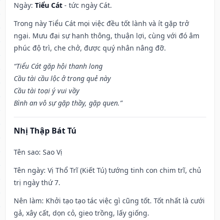
Ngày:
Tiểu Cát
- tức ngày Cát.
Trong này Tiểu Cát mọi việc đều tốt lành và ít gặp trở
ngại. Mưu đại sự hanh thông, thuận lợi, cùng với đó âm
phúc độ trì, che chở, được quý nhân nâng đỡ.
“Tiểu Cát gặp hội thanh long
Cầu tài cầu lộc ở trong quẻ này
Cầu tài toại ý vui vầy
Bình an vô sự gặp thầy, gặp quen.”
Nhị Thập Bát Tú
Tên sao
: Sao Vị
Tên ngày
: Vị Thổ Trĩ (Kiết Tú) tướng tinh con chim trĩ, chủ
trị ngày thứ 7.
Nên làm
: Khởi tạo tạo tác việc gì cũng tốt. Tốt nhất là cưới
gả, xây cất, dọn cỏ, gieo trồng, lấy giống.