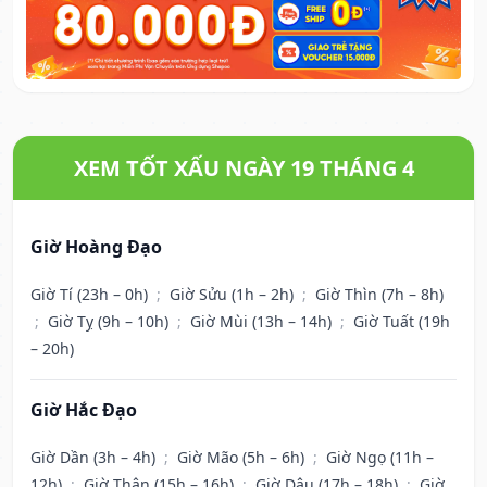
XEM TỐT XẤU NGÀY 19 THÁNG 4
Giờ Hoàng Đạo
Giờ Tí (23h – 0h)
;
Giờ Sửu (1h – 2h)
;
Giờ Thìn (7h – 8h)
;
Giờ Tỵ (9h – 10h)
;
Giờ Mùi (13h – 14h)
;
Giờ Tuất (19h
– 20h)
Giờ Hắc Đạo
Giờ Dần (3h – 4h)
;
Giờ Mão (5h – 6h)
;
Giờ Ngọ (11h –
12h)
;
Giờ Thân (15h – 16h)
;
Giờ Dậu (17h – 18h)
;
Giờ