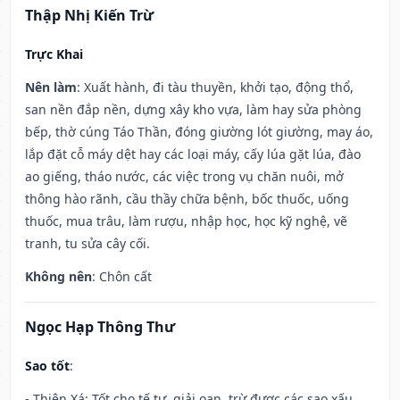
Thập Nhị Kiến Trừ
Trực Khai
Nên làm
: Xuất hành, đi tàu thuyền, khởi tạo, động thổ,
san nền đắp nền, dựng xây kho vựa, làm hay sửa phòng
bếp, thờ cúng Táo Thần, đóng giường lót giường, may áo,
lắp đặt cỗ máy dệt hay các loại máy, cấy lúa gặt lúa, đào
ao giếng, tháo nước, các việc trong vụ chăn nuôi, mở
thông hào rãnh, cầu thầy chữa bệnh, bốc thuốc, uống
thuốc, mua trâu, làm rượu, nhập học, học kỹ nghệ, vẽ
tranh, tu sửa cây cối.
Không nên
: Chôn cất
Ngọc Hạp Thông Thư
Sao tốt
:
- Thiên Xá: Tốt cho tế tự, giải oan, trừ được các sao xấu,