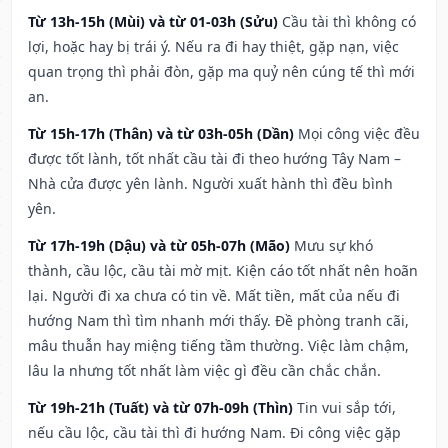
Từ 13h-15h (Mùi) và từ 01-03h (Sửu)
Cầu tài thì không có
lợi, hoặc hay bị trái ý. Nếu ra đi hay thiệt, gặp nạn, việc
quan trọng thì phải đòn, gặp ma quỷ nên cúng tế thì mới
an.
Từ 15h-17h (Thân) và từ 03h-05h (Dần)
Mọi công việc đều
được tốt lành, tốt nhất cầu tài đi theo hướng Tây Nam –
Nhà cửa được yên lành. Người xuất hành thì đều bình
yên.
Từ 17h-19h (Dậu) và từ 05h-07h (Mão)
Mưu sự khó
thành, cầu lộc, cầu tài mờ mịt. Kiện cáo tốt nhất nên hoãn
lại. Người đi xa chưa có tin về. Mất tiền, mất của nếu đi
hướng Nam thì tìm nhanh mới thấy. Đề phòng tranh cãi,
mâu thuẫn hay miệng tiếng tầm thường. Việc làm chậm,
lâu la nhưng tốt nhất làm việc gì đều cần chắc chắn.
Từ 19h-21h (Tuất) và từ 07h-09h (Thìn)
Tin vui sắp tới,
nếu cầu lộc, cầu tài thì đi hướng Nam. Đi công việc gặp