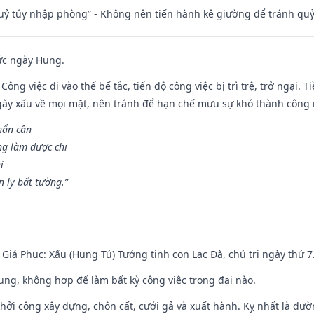
quỷ túy nhập phòng” - Không nên tiến hành kê giường để tránh q
ức ngày Hung.
Công việc đi vào thế bế tắc, tiến độ công việc bị trì trệ, trở ngại. 
ày xấu về mọi mặt, nên tránh để hạn chế mưu sự khó thành công 
hẩn cần
ng làm được chi
i
 ly bất tường.”
- Giả Phục: Xấu (Hung Tú) Tướng tinh con Lạc Đà, chủ trị ngày thứ 7
hung, không hợp để làm bất kỳ công việc trọng đại nào.
hởi công xây dựng, chôn cất, cưới gả và xuất hành. Kỵ nhất là đư