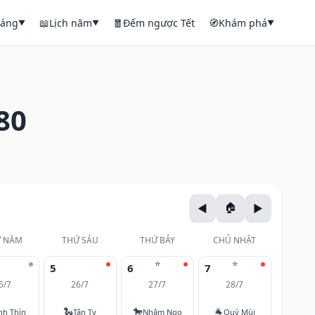
háng
📖
Lịch năm
🧧
Đếm ngược Tết
🧭
Khám phá
▼
▼
▼
80
 NĂM
THỨ SÁU
THỨ BẢY
CHỦ NHẬT
⭐
⭐
5
6
7
5/7
26/7
27/7
28/7
🐍
🐎
🐐
nh Thìn
Tân Tỵ
Nhâm Ngọ
Quý Mùi