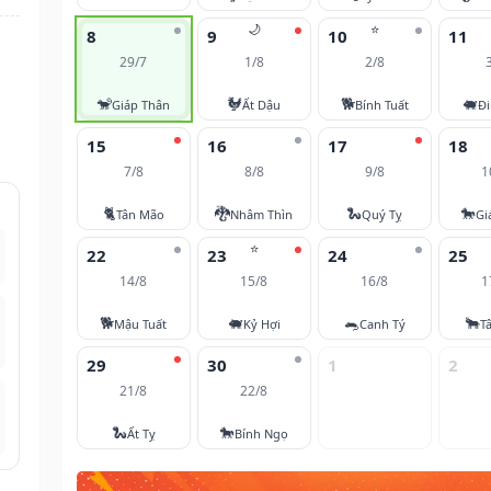
🌙
⭐
8
9
10
11
29/7
1/8
2/8
🐒
🐓
🐕
🐖
Giáp Thân
Ất Dậu
Bính Tuất
Đi
15
16
17
18
7/8
8/8
9/8
1
🐈
🐉
🐍
🐎
Tân Mão
Nhâm Thìn
Quý Tỵ
Gi
⭐
22
23
24
25
14/8
15/8
16/8
1
🐕
🐖
🐀
🐂
Mậu Tuất
Kỷ Hợi
Canh Tý
T
29
30
1
2
21/8
22/8
🐍
🐎
Ất Tỵ
Bính Ngọ