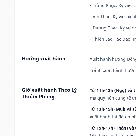
- Trùng Phục: Kỵ việc c
- Âm Thác: Kỵ việc xuất
- Dương Thác: Kỵ việc x
- Thiên Lao Hắc Đạo: K
Hướng xuất hành
Xuất hành hướng Đông
Tránh xuất hành hướng
Giờ xuất hành Theo Lý
Từ 11h-13h (Ngọ) và t
Thuần Phong
ma quỷ nên cúng tế th
Từ 13h-15h (Mùi) và t
xuất hành thì đều bìn
Từ 15h-17h (Thân) và 
Mất tiền, mất của nếu