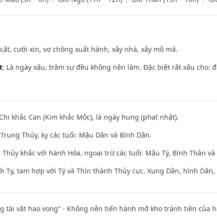
 cất, cưới xin, vợ chồng xuất hành, xây nhà, xây mồ mả.
t
: Là ngày xấu, trăm sự đều không nên làm. Đặc biệt rất xấu cho: đ
 Chi khắc Can (Kim khắc Mộc), là ngày hung (phạt nhật).
Trung Thủy, kỵ các tuổi: Mậu Dần và Bính Dần.
 Thủy khắc với hành Hỏa, ngoại trừ các tuổi: Mậu Tý, Bính Thân 
i Tỵ, tam hợp với Tý và Thìn thành Thủy cục. Xung Dần, hình Dần, h
ng tài vật hao vong” - Không nên tiến hành mở kho tránh tiền của 