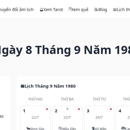
🃏
huyển đổi âm lịch
🔮
Xem Tarot
Xem quẻ
📝
Blog
📅
Lịch t
gày 8 Tháng 9 Năm 19
Lịch Tháng 9 Năm 1980
THỨ HAI
THỨ BA
THỨ TƯ
THỨ
⭐
1
2
3
4
80
22/7
23/7
24/7
2
🐂
🐅
🐈
🐉
Đinh Sửu
Mậu Dần
Kỷ Mão
Ca