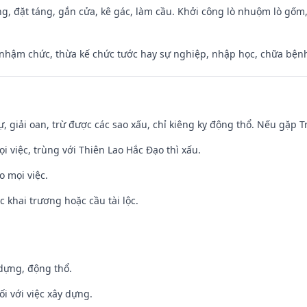
ng, đặt táng, gắn cửa, kê gác, làm cầu. Khởi công lò nhuộm lò gốm,
 nhậm chức, thừa kế chức tước hay sự nghiệp, nhập học, chữa bện
tự, giải oan, trừ được các sao xấu, chỉ kiêng kỵ động thổ. Nếu gặp Tr
ọi việc, trùng với Thiên Lao Hắc Đạo thì xấu.
o mọi việc.
c khai trương hoặc cầu tài lộc.
 dựng, động thổ.
ối với việc xây dựng.