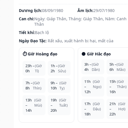
Dương lịch:
08/09/1980
Âm lịch:
29/07/1980
Can chi:
Ngày: Giáp Thân, Tháng: Giáp Thân, Năm: Canh
Thân
Tiết khí:
Bạch lộ
Ngày Đạo Tặc:
Rất xấu, xuất hành bị hại, mất của
⏱️ Giờ Hoàng đạo
🌑 Giờ Hắc đạo
3h –
(Giờ
5h –
(Giờ
23h –
(Giờ
1h –
(Giờ
4h
Dần)
6h
Mão)
0h
Tí)
2h
Sửu)
11h
(Giờ
15h
(Giờ
7h –
(Giờ
9h –
(Giờ
–
Ngọ)
–
Thân)
8h
Thìn)
10h
Tỵ)
12h
16h
13h
(Giờ
19h
(Giờ
17h
(Giờ
21h
(Giờ
–
Mùi)
–
Tuất)
–
Dậu)
–
Hợi)
14h
20h
18h
22h