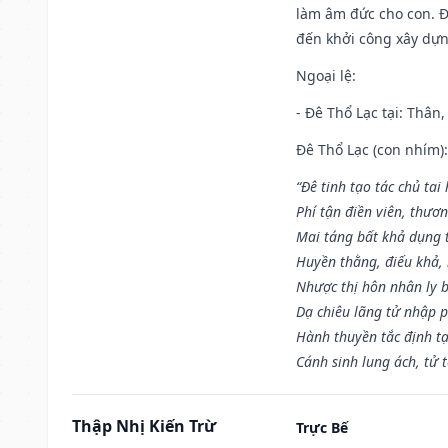
làm âm đức cho con. Đâ
đến khởi công xây dựn
Ngoại lệ
:
- Đê Thổ Lạc tại: Thân,
Đê Thổ Lạc (con nhím):
“Đê tinh tạo tác chủ tai
Phí tận điền viên, thươ
Mai táng bất khả dụng 
Huyền thằng, điếu khả, 
Nhược thị hôn nhân ly b
Dạ chiêu lãng tử nhập 
Hành thuyền tắc định t
Cánh sinh lung ách, tử 
Thập Nhị Kiến Trừ
Trực Bế