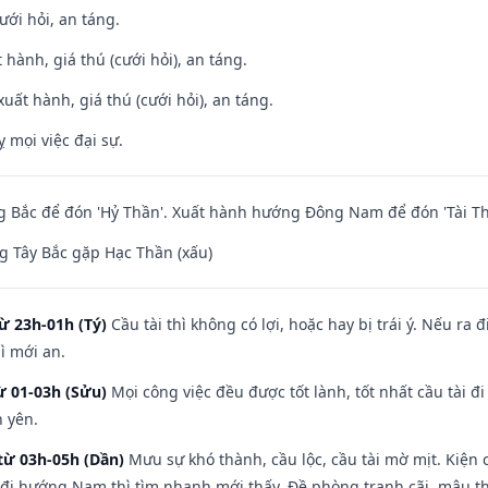
ưới hỏi, an táng.
 hành, giá thú (cưới hỏi), an táng.
uất hành, giá thú (cưới hỏi), an táng.
ỵ mọi việc đại sự.
 Bắc để đón 'Hỷ Thần'. Xuất hành hướng Đông Nam để đón 'Tài Th
 Tây Bắc gặp Hạc Thần (xấu)
ừ 23h-01h (Tý)
Cầu tài thì không có lợi, hoặc hay bị trái ý. Nếu ra 
ì mới an.
ừ 01-03h (Sửu)
Mọi công việc đều được tốt lành, tốt nhất cầu tài
h yên.
từ 03h-05h (Dần)
Mưu sự khó thành, cầu lộc, cầu tài mờ mịt. Kiện c
 đi hướng Nam thì tìm nhanh mới thấy. Đề phòng tranh cãi, mâu t