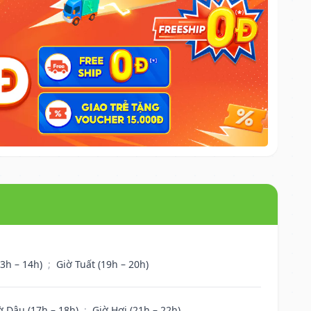
13h – 14h)
;
Giờ Tuất (19h – 20h)
ờ Dậu (17h – 18h)
;
Giờ Hợi (21h – 22h)