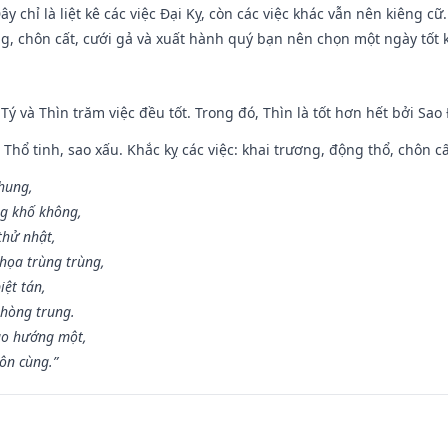
y chỉ là liệt kê các việc Đại Kỵ, còn các việc khác vẫn nên kiêng cữ
g, chôn cất, cưới gả và xuất hành quý bạn nên chọn một ngày tốt 
 Tý và Thìn trăm việc đều tốt. Trong đó, Thìn là tốt hơn hết bởi Sao
 Thổ tinh, sao xấu. Khắc kỵ các việc: khai trương, động thổ, chôn c
 hung,
ng khố không,
thử nhật,
họa trùng trùng,
iệt tán,
phòng trung.
ạo hướng một,
tôn cùng.”