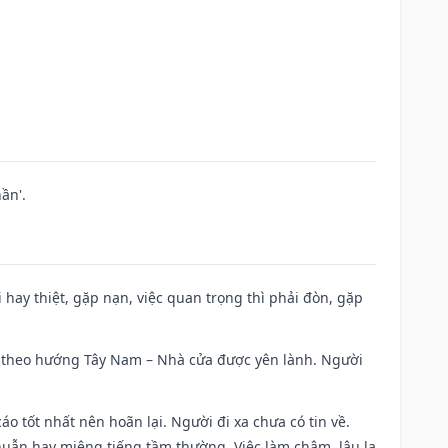
ần'.
đi hay thiệt, gặp nạn, việc quan trọng thì phải đòn, gặp
 đi theo hướng Tây Nam – Nhà cửa được yên lành. Người
áo tốt nhất nên hoãn lại. Người đi xa chưa có tin về.
huẫn hay miệng tiếng tầm thường. Việc làm chậm, lâu la