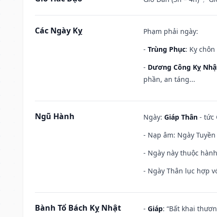
Các Ngày Kỵ
Phạm phải ngày:
-
Trùng Phục
: Kỵ chôn
-
Dương Công Kỵ Nhậ
phần, an táng...
Ngũ Hành
Ngày:
Giáp Thân
- tức
- Nạp âm: Ngày Tuyền 
- Ngày này thuộc hành
- Ngày Thân lục hợp vớ
Bành Tổ Bách Kỵ Nhật
-
Giáp
: “Bất khai thươ