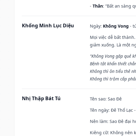
-
Thân
: “Bất an sàng 
Khổng Minh Lục Diệu
Ngày:
Không Vong
- t
Mọi việc dễ bất thành. 
giảm xuống. Là một ng
“Không Vong gặp quẻ k
Bệnh tật khẩn thiết chẳ
Không thì ôn tiểu thê nh
Không thì trộm cắp phân
Nhị Thập Bát Tú
Tên sao
: Sao Đê
Tên ngày
: Đê Thổ Lạc 
Nên làm
: Sao Đê đại 
Kiêng cữ
: Không nên k