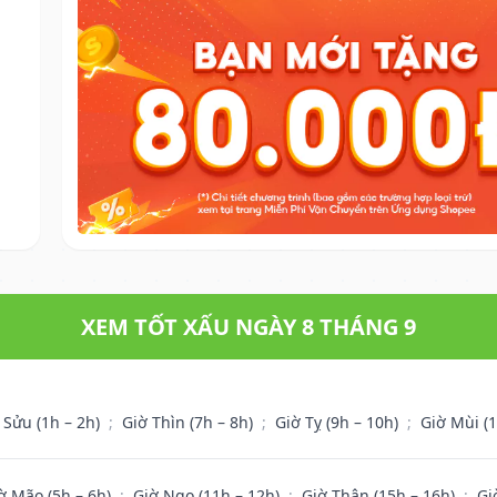
XEM TỐT XẤU NGÀY 8 THÁNG 9
 Sửu (1h – 2h)
;
Giờ Thìn (7h – 8h)
;
Giờ Tỵ (9h – 10h)
;
Giờ Mùi (
ờ Mão (5h – 6h)
;
Giờ Ngọ (11h – 12h)
;
Giờ Thân (15h – 16h)
;
Gi