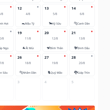
12
13
14
3/8
4/8
5/8
6/8
🐀
🐂
🐅
nh Hợi
Mậu Tý
Kỷ Sửu
Canh Dần
19
20
21
0/8
11/8
12/8
13/8
🐐
🐒
🐓
áp Ngọ
Ất Mùi
Bính Thân
Đinh Dậu
26
27
28
7/8
18/8
19/8
20/8
🐅
🐈
🐉
ân Sửu
Nhâm Dần
Quý Mão
Giáp Thìn
3
4
5