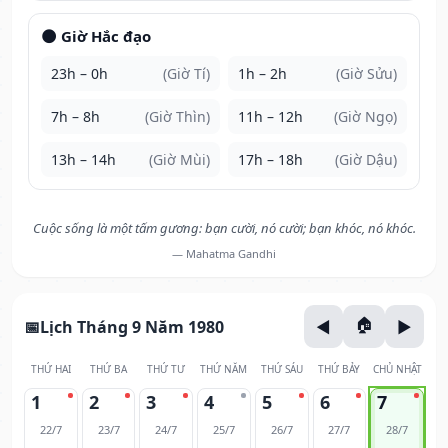
🌑 Giờ Hắc đạo
23h – 0h
(Giờ Tí)
1h – 2h
(Giờ Sửu)
7h – 8h
(Giờ Thìn)
11h – 12h
(Giờ Ngọ)
13h – 14h
(Giờ Mùi)
17h – 18h
(Giờ Dậu)
Cuộc sống là một tấm gương: bạn cười, nó cười; bạn khóc, nó khóc.
— Mahatma Gandhi
Lịch Tháng 9 Năm 1980
THỨ HAI
THỨ BA
THỨ TƯ
THỨ NĂM
THỨ SÁU
THỨ BẢY
CHỦ NHẬT
1
2
3
4
5
6
7
22/7
23/7
24/7
25/7
26/7
27/7
28/7