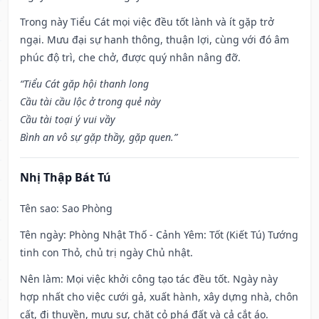
Trong này Tiểu Cát mọi việc đều tốt lành và ít gặp trở
ngại. Mưu đại sự hanh thông, thuận lợi, cùng với đó âm
phúc độ trì, che chở, được quý nhân nâng đỡ.
“Tiểu Cát gặp hội thanh long
Cầu tài cầu lộc ở trong quẻ này
Cầu tài toại ý vui vầy
Bình an vô sự gặp thầy, gặp quen.”
Nhị Thập Bát Tú
Tên sao
: Sao Phòng
Tên ngày
: Phòng Nhật Thố - Cảnh Yêm: Tốt (Kiết Tú) Tướng
tinh con Thỏ, chủ trị ngày Chủ nhật.
Nên làm
: Mọi việc khởi công tạo tác đều tốt. Ngày này
hợp nhất cho việc cưới gả, xuất hành, xây dựng nhà, chôn
cất, đi thuyền, mưu sự, chặt cỏ phá đất và cả cắt áo.