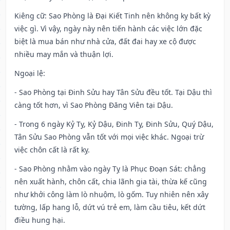
Kiêng cữ
: Sao Phòng là Đại Kiết Tinh nên không kỵ bất kỳ
việc gì. Vì vậy, ngày này nên tiến hành các việc lớn đặc
biệt là mua bán như nhà cửa, đất đai hay xe cộ được
nhiều may mắn và thuận lợi.
Ngoại lệ
:
- Sao Phòng tại Đinh Sửu hay Tân Sửu đều tốt. Tại Dậu thì
càng tốt hơn, vì Sao Phòng Đăng Viên tại Dậu.
- Trong 6 ngày Kỷ Tỵ, Kỷ Dậu, Đinh Tỵ, Đinh Sửu, Quý Dậu,
Tân Sửu Sao Phòng vẫn tốt với mọi việc khác. Ngoại trừ
việc chôn cất là rất kỵ.
- Sao Phòng nhằm vào ngày Tỵ là Phục Đoạn Sát: chẳng
nên xuất hành, chôn cất, chia lãnh gia tài, thừa kế cũng
như khởi công làm lò nhuộm, lò gốm. Tuy nhiên nên xây
tường, lấp hang lỗ, dứt vú trẻ em, làm cầu tiêu, kết dứt
điều hung hại.