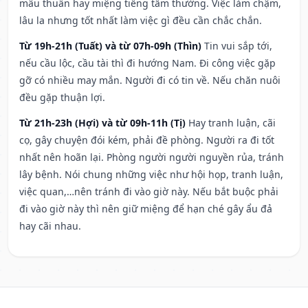
mâu thuẫn hay miệng tiếng tầm thường. Việc làm chậm,
lâu la nhưng tốt nhất làm việc gì đều cần chắc chắn.
Từ 19h-21h (Tuất) và từ 07h-09h (Thìn)
Tin vui sắp tới,
nếu cầu lộc, cầu tài thì đi hướng Nam. Đi công việc gặp
gỡ có nhiều may mắn. Người đi có tin về. Nếu chăn nuôi
đều gặp thuận lợi.
Từ 21h-23h (Hợi) và từ 09h-11h (Tị)
Hay tranh luận, cãi
cọ, gây chuyện đói kém, phải đề phòng. Người ra đi tốt
nhất nên hoãn lại. Phòng người người nguyền rủa, tránh
lây bệnh. Nói chung những việc như hội họp, tranh luận,
việc quan,…nên tránh đi vào giờ này. Nếu bắt buộc phải
đi vào giờ này thì nên giữ miệng để hạn ché gây ẩu đả
hay cãi nhau.