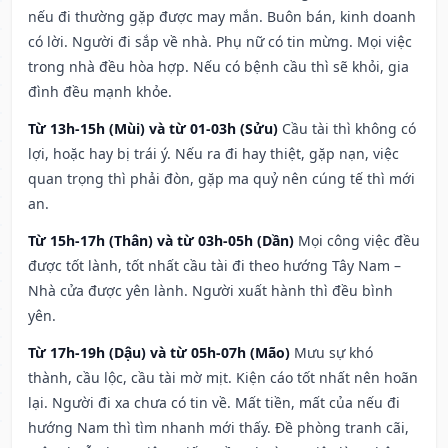
nếu đi thường gặp được may mắn. Buôn bán, kinh doanh
có lời. Người đi sắp về nhà. Phụ nữ có tin mừng. Mọi việc
trong nhà đều hòa hợp. Nếu có bệnh cầu thì sẽ khỏi, gia
đình đều mạnh khỏe.
Từ 13h-15h (Mùi) và từ 01-03h (Sửu)
Cầu tài thì không có
lợi, hoặc hay bị trái ý. Nếu ra đi hay thiệt, gặp nạn, việc
quan trọng thì phải đòn, gặp ma quỷ nên cúng tế thì mới
an.
Từ 15h-17h (Thân) và từ 03h-05h (Dần)
Mọi công việc đều
được tốt lành, tốt nhất cầu tài đi theo hướng Tây Nam –
Nhà cửa được yên lành. Người xuất hành thì đều bình
yên.
Từ 17h-19h (Dậu) và từ 05h-07h (Mão)
Mưu sự khó
thành, cầu lộc, cầu tài mờ mịt. Kiện cáo tốt nhất nên hoãn
lại. Người đi xa chưa có tin về. Mất tiền, mất của nếu đi
hướng Nam thì tìm nhanh mới thấy. Đề phòng tranh cãi,