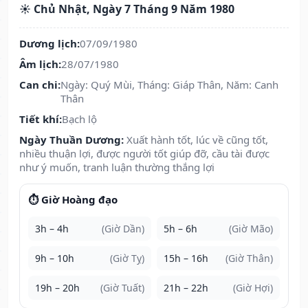
☀️ Chủ Nhật, Ngày 7 Tháng 9 Năm 1980
Dương lịch:
07/09/1980
Âm lịch:
28/07/1980
Can chi:
Ngày: Quý Mùi, Tháng: Giáp Thân, Năm: Canh
Thân
Tiết khí:
Bạch lộ
Ngày Thuần Dương:
Xuất hành tốt, lúc về cũng tốt,
nhiều thuận lợi, được người tốt giúp đỡ, cầu tài được
như ý muốn, tranh luận thường thắng lợi
⏱️ Giờ Hoàng đạo
3h – 4h
(Giờ Dần)
5h – 6h
(Giờ Mão)
9h – 10h
(Giờ Tỵ)
15h – 16h
(Giờ Thân)
19h – 20h
(Giờ Tuất)
21h – 22h
(Giờ Hợi)