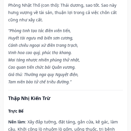
Phòng Nhật Thố (con thỏ): Thái dương, sao tốt. Sao này
hưng vượng về tài sản, thuận lợi trong cả việc chôn cất
cũng như xây cất.
“Phòng tinh tạo tác điền viên tiến,
Huyết tài ngưu mã biến sơn cương,
Cánh chiêu ngoại xứ điền trang trạch,
Vinh hoa cao quý, phúc thọ khang.
Mai táng nhược nhiên phùng thử nhật,
Cao quan tiến chức bái Quân vương.
Giá thú: Thường nga quy Nguyệt điện,
Tam niên bào tử chế triều đường.”
Thập Nhị Kiến Trừ
Trực Bế
Nên làm
: Xây đắp tường, đặt táng, gắn cửa, kê gác, làm
cầu. Khởi công lò nhuộm lò gốm, uống thuốc, trị bệnh