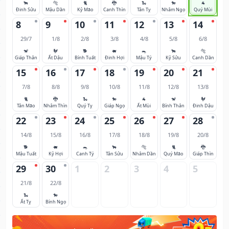
🐂
🐅
🐈
🐉
🐍
🐎
🐐
Đinh Sửu
Mậu Dần
Kỷ Mão
Canh Thìn
Tân Tỵ
Nhâm Ngọ
Quý Mùi
8
9
10
11
12
13
14
29/7
1/8
2/8
3/8
4/8
5/8
6/8
🐒
🐓
🐕
🐖
🐀
🐂
🐅
Giáp Thân
Ất Dậu
Bính Tuất
Đinh Hợi
Mậu Tý
Kỷ Sửu
Canh Dần
15
16
17
18
19
20
21
7/8
8/8
9/8
10/8
11/8
12/8
13/8
🐈
🐉
🐍
🐎
🐐
🐒
🐓
Tân Mão
Nhâm Thìn
Quý Tỵ
Giáp Ngọ
Ất Mùi
Bính Thân
Đinh Dậu
22
23
24
25
26
27
28
14/8
15/8
16/8
17/8
18/8
19/8
20/8
🐕
🐖
🐀
🐂
🐅
🐈
🐉
Mậu Tuất
Kỷ Hợi
Canh Tý
Tân Sửu
Nhâm Dần
Quý Mão
Giáp Thìn
29
30
1
2
3
4
5
21/8
22/8
🐍
🐎
Ất Tỵ
Bính Ngọ