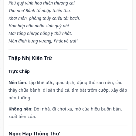
Phú quý vinh hoa thiên thượng chỉ,
Thọ như Bành tổ nhập thiên thu.
Khai môn, phóng thủy chiêu tài bạch,
Hòa hợp hôn nhân sinh quý nhi.
Mai táng nhược năng y thử nhật,
Môn đình hưng vượng, Phúc vô ưu!”
Thập Nhị Kiến Trừ
Trực Chấp
Nên làm
: Lập khế ước, giao dịch, động thổ san nền, cầu
thầy chữa bệnh, đi săn thú cá, tìm bắt trộm cướp. Xây đắp
nền-tường.
Không nên
: Dời nhà, đi chơi xa, mở cửa hiệu buôn bán,
xuất tiền của.
Ngọc Hạp Thông Thư