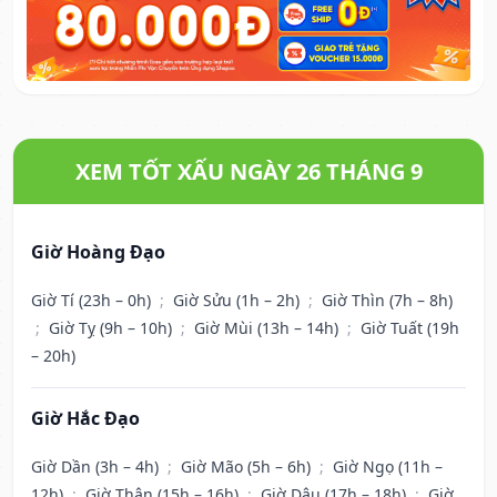
XEM TỐT XẤU NGÀY 26 THÁNG 9
Giờ Hoàng Đạo
Giờ Tí (23h – 0h)
;
Giờ Sửu (1h – 2h)
;
Giờ Thìn (7h – 8h)
;
Giờ Tỵ (9h – 10h)
;
Giờ Mùi (13h – 14h)
;
Giờ Tuất (19h
– 20h)
Giờ Hắc Đạo
Giờ Dần (3h – 4h)
;
Giờ Mão (5h – 6h)
;
Giờ Ngọ (11h –
12h)
;
Giờ Thân (15h – 16h)
;
Giờ Dậu (17h – 18h)
;
Giờ