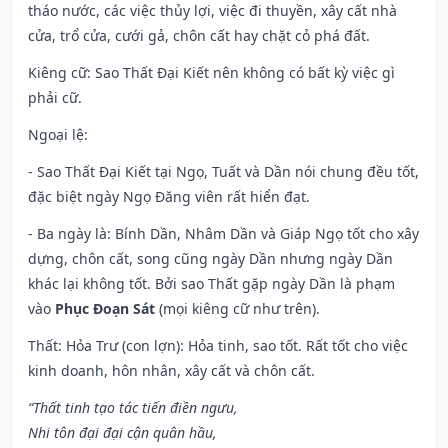
tháo nước, các việc thủy lợi, việc đi thuyền, xây cất nhà
cửa, trổ cửa, cưới gả, chôn cất hay chặt cỏ phá đất.
Kiêng cữ
: Sao Thất Đại Kiết nên không có bất kỳ việc gì
phải cữ.
Ngoại lệ
:
- Sao Thất Đại Kiết tại Ngọ, Tuất và Dần nói chung đều tốt,
đặc biệt ngày Ngọ Đăng viên rất hiển đạt.
- Ba ngày là: Bính Dần, Nhâm Dần và Giáp Ngọ tốt cho xây
dựng, chôn cất, song cũng ngày Dần nhưng ngày Dần
khác lại không tốt. Bởi sao Thất gặp ngày Dần là phạm
vào
Phục Đoạn Sát
(mọi kiêng cữ như trên).
Thất: Hỏa Trư (con lợn): Hỏa tinh, sao tốt. Rất tốt cho việc
kinh doanh, hôn nhân, xây cất và chôn cất.
“Thất tinh tạo tác tiến điền ngưu,
Nhi tôn đại đại cận quân hầu,