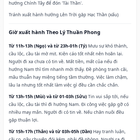
hướng Chính Tây để đón 'Tài Thần'.
Tránh xuất hành hướng Lên Trời gặp Hạc Thần (xấu)
Giờ xuất hành Theo Lý Thuần Phong
Từ 11h-13h (Ngọ) và từ 23h-01h (Tý)
Mưu sự khó thành,
cầu lộc, cầu tài mờ mịt. Kiện cáo tốt nhất nên hoãn lại.
Người đi xa chưa có tin về. Mất tiền, mất của nếu đi
hướng Nam thì tìm nhanh mới thấy. Đề phòng tranh cãi,
mâu thuẫn hay miệng tiếng tầm thường. Việc làm chậm,
lâu la nhưng tốt nhất làm việc gì đều cần chắc chắn.
Từ 13h-15h (Mùi) và từ 01-03h (Sửu)
Tin vui sắp tới, nếu
cầu lộc, cầu tài thì đi hướng Nam. Đi công việc gặp gỡ có
nhiều may mắn. Người đi có tin về. Nếu chăn nuôi đều
gặp thuận lợi.
Từ 15h-17h (Thân) và từ 03h-05h (Dần)
Hay tranh luận,
cãi cọ, gây chuyện đói kém, phải đề phòng. Người ra đi