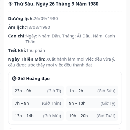
☀️ Thứ Sáu, Ngày 26 Tháng 9 Năm 1980
Dương lịch:
26/09/1980
Âm lịch:
18/08/1980
Can chi:
Ngày: Nhâm Dần, Tháng: Ất Dậu, Năm: Canh
Thân
Tiết khí:
Thu phân
Ngày Thiên Môn:
Xuất hành làm mọi việc đều vừa ý,
cầu được ước thấy mọi việc đều thành đạt
⏱️ Giờ Hoàng đạo
23h – 0h
(Giờ Tí)
1h – 2h
(Giờ Sửu)
7h – 8h
(Giờ Thìn)
9h – 10h
(Giờ Tỵ)
13h – 14h
(Giờ Mùi)
19h – 20h
(Giờ Tuất)