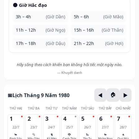
🌑 Giờ Hắc đạo
3h – 4h
(Giờ Dần)
5h – 6h
(Giờ Mão)
11h – 12h
(Giờ Ngọ)
15h – 16h
(Giờ Thân)
17h – 18h
(Giờ Dậu)
21h – 22h
(Giờ Hợi)
Hãy sống theo cách khiến bạn không hối tiếc một ngày nào.
— Khuyết danh
Lịch Tháng 9 Năm 1980
THỨ HAI
THỨ BA
THỨ TƯ
THỨ NĂM
THỨ SÁU
THỨ BẢY
CHỦ NHẬT
1
2
3
4
5
6
7
22/7
23/7
24/7
25/7
26/7
27/7
28/7
🐂
🐅
🐈
🐉
🐍
🐎
🐐
Đinh Sửu
Mậu Dần
Kỷ Mão
Canh Thìn
Tân Tỵ
Nhâm Ngọ
Quý Mùi