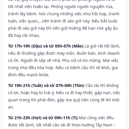
tốt nhất nên hoãn lại. Phòng người người nguyền rủa,
tránh lây bệnh. Nói chung những việc như hội họp, tranh
luận, việc quan,…nên tránh đi vào giờ này. Nếu bắt buộc
phải đi vào giờ này thì nên giữ miệng để hạn ché gây ẩu
đả hay cãi nhau.
Từ 17h-19h (Dậu) và từ 05h-07h (Mão)
Là giờ rất tốt lành,
nếu đi thường gặp được may mắn. Buôn bán, kinh doanh
có lời. Người đi sắp về nhà. Phụ nữ có tin mừng. Mọi việc
trong nhà đều hòa hợp. Nếu có bệnh cầu thì sẽ khỏi, gia
đình đều mạnh khỏe.
Từ 19h-21h (Tuất) và từ 07h-09h (Thìn)
Cầu tài thì không
có lợi, hoặc hay bị trái ý. Nếu ra đi hay thiệt, gặp nạn, việc
quan trọng thì phải đòn, gặp ma quỷ nên cúng tế thì mới
an.
Từ 21h-23h (Hợi) và từ 09h-11h (Tị)
Mọi công việc đều
được tốt lành, tốt nhất cầu tài đi theo hướng Tây Nam –