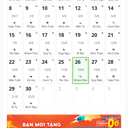
8
9
10
11
12
13
14
29/7
1/8
2/8
3/8
4/8
5/8
6/8
🐒
🐓
🐕
🐖
🐀
🐂
🐅
Giáp Thân
Ất Dậu
Bính Tuất
Đinh Hợi
Mậu Tý
Kỷ Sửu
Canh Dần
15
16
17
18
19
20
21
7/8
8/8
9/8
10/8
11/8
12/8
13/8
🐈
🐉
🐍
🐎
🐐
🐒
🐓
Tân Mão
Nhâm Thìn
Quý Tỵ
Giáp Ngọ
Ất Mùi
Bính Thân
Đinh Dậu
22
23
24
25
26
27
28
14/8
15/8
16/8
17/8
18/8
19/8
20/8
🐕
🐖
🐀
🐂
🐅
🐈
🐉
Mậu Tuất
Kỷ Hợi
Canh Tý
Tân Sửu
Nhâm Dần
Quý Mão
Giáp Thìn
29
30
1
2
3
4
5
21/8
22/8
🐍
🐎
Ất Tỵ
Bính Ngọ