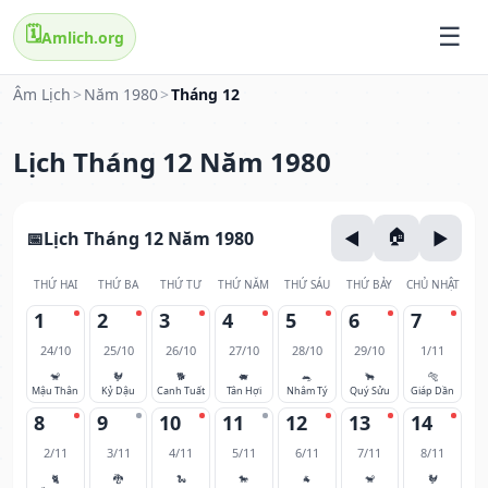
🗓️
Amlich.org
Âm Lịch
>
Năm 1980
>
Tháng 12
Lịch Tháng 12 Năm 1980
Lịch Tháng 12 Năm 1980
THỨ HAI
THỨ BA
THỨ TƯ
THỨ NĂM
THỨ SÁU
THỨ BẢY
CHỦ NHẬT
1
2
3
4
5
6
7
24/10
25/10
26/10
27/10
28/10
29/10
1/11
🐒
🐓
🐕
🐖
🐀
🐂
🐅
Mậu Thân
Kỷ Dậu
Canh Tuất
Tân Hợi
Nhâm Tý
Quý Sửu
Giáp Dần
8
9
10
11
12
13
14
2/11
3/11
4/11
5/11
6/11
7/11
8/11
🐈
🐉
🐍
🐎
🐐
🐒
🐓