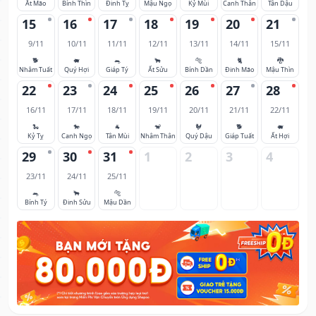
Ất Mão
Bính Thìn
Đinh Tỵ
Mậu Ngọ
Kỷ Mùi
Canh Thân
Tân Dậu
15
16
17
18
19
20
21
9/11
10/11
11/11
12/11
13/11
14/11
15/11
🐕
🐖
🐀
🐂
🐅
🐈
🐉
Nhâm Tuất
Quý Hợi
Giáp Tý
Ất Sửu
Bính Dần
Đinh Mão
Mậu Thìn
22
23
24
25
26
27
28
16/11
17/11
18/11
19/11
20/11
21/11
22/11
🐍
🐎
🐐
🐒
🐓
🐕
🐖
Kỷ Tỵ
Canh Ngọ
Tân Mùi
Nhâm Thân
Quý Dậu
Giáp Tuất
Ất Hợi
29
30
31
1
2
3
4
23/11
24/11
25/11
🐀
🐂
🐅
Bính Tý
Đinh Sửu
Mậu Dần