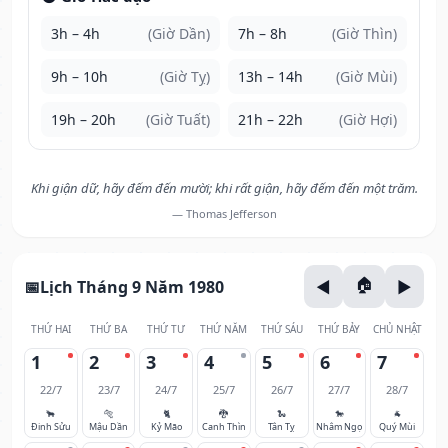
3h – 4h
(Giờ Dần)
7h – 8h
(Giờ Thìn)
9h – 10h
(Giờ Tỵ)
13h – 14h
(Giờ Mùi)
19h – 20h
(Giờ Tuất)
21h – 22h
(Giờ Hợi)
Khi giận dữ, hãy đếm đến mười; khi rất giận, hãy đếm đến một trăm.
— Thomas Jefferson
Lịch Tháng 9 Năm 1980
THỨ HAI
THỨ BA
THỨ TƯ
THỨ NĂM
THỨ SÁU
THỨ BẢY
CHỦ NHẬT
1
2
3
4
5
6
7
22/7
23/7
24/7
25/7
26/7
27/7
28/7
🐂
🐅
🐈
🐉
🐍
🐎
🐐
Đinh Sửu
Mậu Dần
Kỷ Mão
Canh Thìn
Tân Tỵ
Nhâm Ngọ
Quý Mùi