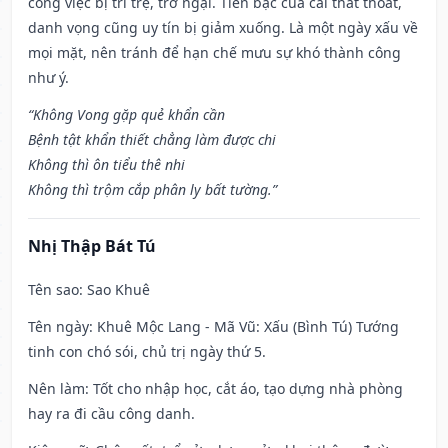
công việc bị trì trệ, trở ngại. Tiền bạc của cải thất thoát,
danh vọng cũng uy tín bị giảm xuống. Là một ngày xấu về
mọi mặt, nên tránh để hạn chế mưu sự khó thành công
như ý.
“Không Vong gặp quẻ khẩn cần
Bệnh tật khẩn thiết chẳng làm được chi
Không thì ôn tiểu thê nhi
Không thì trộm cắp phân ly bất tường.”
Nhị Thập Bát Tú
Tên sao
: Sao Khuê
Tên ngày
: Khuê Mộc Lang - Mã Vũ: Xấu (Bình Tú) Tướng
tinh con chó sói, chủ trị ngày thứ 5.
Nên làm
: Tốt cho nhập học, cắt áo, tạo dựng nhà phòng
hay ra đi cầu công danh.