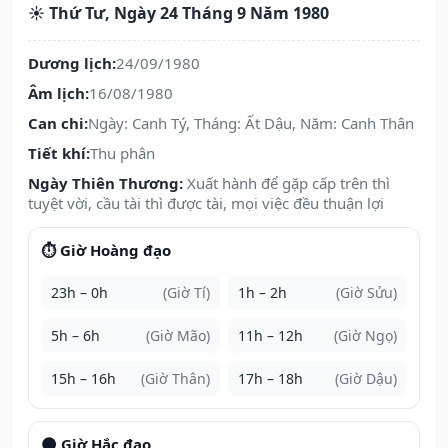
☀️ Thứ Tư, Ngày 24 Tháng 9 Năm 1980
Dương lịch:
24/09/1980
Âm lịch:
16/08/1980
Can chi:
Ngày: Canh Tý, Tháng: Ất Dậu, Năm: Canh Thân
Tiết khí:
Thu phân
Ngày Thiên Thương:
Xuất hành để gặp cấp trên thì
tuyệt vời, cầu tài thì được tài, mọi việc đều thuận lợi
⏱️ Giờ Hoàng đạo
23h – 0h
(Giờ Tí)
1h – 2h
(Giờ Sửu)
5h – 6h
(Giờ Mão)
11h – 12h
(Giờ Ngọ)
15h – 16h
(Giờ Thân)
17h – 18h
(Giờ Dậu)
🌑 Giờ Hắc đạo