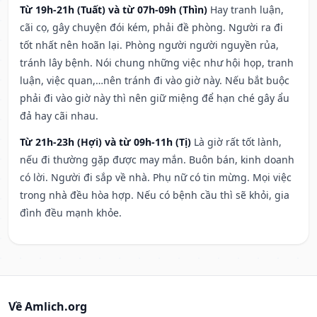
Từ 19h-21h (Tuất) và từ 07h-09h (Thìn)
Hay tranh luận,
cãi cọ, gây chuyện đói kém, phải đề phòng. Người ra đi
tốt nhất nên hoãn lại. Phòng người người nguyền rủa,
tránh lây bệnh. Nói chung những việc như hội họp, tranh
luận, việc quan,…nên tránh đi vào giờ này. Nếu bắt buộc
phải đi vào giờ này thì nên giữ miệng để hạn ché gây ẩu
đả hay cãi nhau.
Từ 21h-23h (Hợi) và từ 09h-11h (Tị)
Là giờ rất tốt lành,
nếu đi thường gặp được may mắn. Buôn bán, kinh doanh
có lời. Người đi sắp về nhà. Phụ nữ có tin mừng. Mọi việc
trong nhà đều hòa hợp. Nếu có bệnh cầu thì sẽ khỏi, gia
đình đều mạnh khỏe.
Về Amlich.org