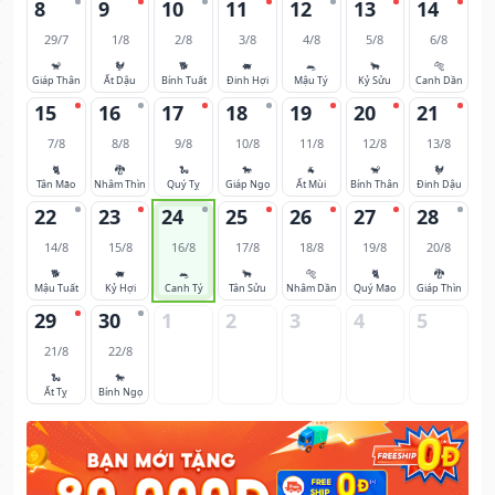
8
9
10
11
12
13
14
29/7
1/8
2/8
3/8
4/8
5/8
6/8
🐒
🐓
🐕
🐖
🐀
🐂
🐅
Giáp Thân
Ất Dậu
Bính Tuất
Đinh Hợi
Mậu Tý
Kỷ Sửu
Canh Dần
15
16
17
18
19
20
21
7/8
8/8
9/8
10/8
11/8
12/8
13/8
🐈
🐉
🐍
🐎
🐐
🐒
🐓
Tân Mão
Nhâm Thìn
Quý Tỵ
Giáp Ngọ
Ất Mùi
Bính Thân
Đinh Dậu
22
23
24
25
26
27
28
14/8
15/8
16/8
17/8
18/8
19/8
20/8
🐕
🐖
🐀
🐂
🐅
🐈
🐉
Mậu Tuất
Kỷ Hợi
Canh Tý
Tân Sửu
Nhâm Dần
Quý Mão
Giáp Thìn
29
30
1
2
3
4
5
21/8
22/8
🐍
🐎
Ất Tỵ
Bính Ngọ