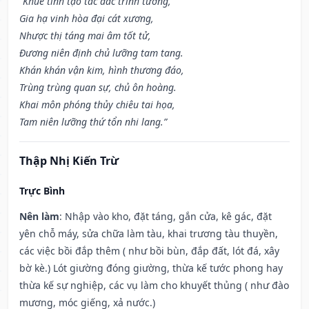
“Khuê tinh tạo tác đắc trinh tường,
Gia hạ vinh hòa đại cát xương,
Nhược thị táng mai âm tốt tử,
Đương niên định chủ lưỡng tam tang.
Khán khán vận kim, hình thương đáo,
Trùng trùng quan sự, chủ ôn hoàng.
Khai môn phóng thủy chiêu tai họa,
Tam niên lưỡng thứ tổn nhi lang.”
Thập Nhị Kiến Trừ
Trực Bình
Nên làm
: Nhập vào kho, đặt táng, gắn cửa, kê gác, đặt
yên chỗ máy, sửa chữa làm tàu, khai trương tàu thuyền,
các việc bồi đắp thêm ( như bồi bùn, đắp đất, lót đá, xây
bờ kè.) Lót giường đóng giường, thừa kế tước phong hay
thừa kế sự nghiệp, các vụ làm cho khuyết thủng ( như đào
mương, móc giếng, xả nước.)