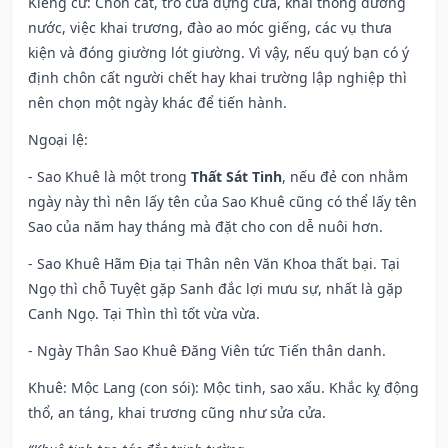
Kiêng cữ
: Chôn cất, trổ cửa dựng cửa, khai thông đường
nước, việc khai trương, đào ao móc giếng, các vụ thưa
kiện và đóng giường lót giường. Vì vậy, nếu quý bạn có ý
định chôn cất người chết hay khai trường lập nghiệp thì
nên chọn một ngày khác để tiến hành.
Ngoại lệ
:
- Sao Khuê là một trong
Thất Sát Tinh
, nếu đẻ con nhằm
ngày này thì nên lấy tên của Sao Khuê cũng có thể lấy tên
Sao của năm hay tháng mà đặt cho con dễ nuôi hơn.
- Sao Khuê Hãm Địa tại Thân nên Văn Khoa thất bại. Tại
Ngọ thì chỗ Tuyệt gặp Sanh đắc lợi mưu sự, nhất là gặp
Canh Ngọ. Tại Thìn thì tốt vừa vừa.
- Ngày Thân Sao Khuê Đăng Viên tức Tiến thân danh.
Khuê: Mộc Lang (con sói): Mộc tinh, sao xấu. Khắc kỵ động
thổ, an táng, khai trương cũng như sửa cửa.