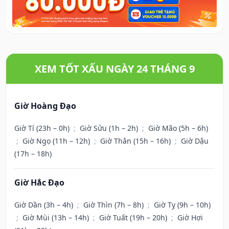
XEM TỐT XẤU NGÀY 24 THÁNG 9
Giờ Hoàng Đạo
Giờ Tí (23h – 0h)
;
Giờ Sửu (1h – 2h)
;
Giờ Mão (5h – 6h)
;
Giờ Ngọ (11h – 12h)
;
Giờ Thân (15h – 16h)
;
Giờ Dậu
(17h – 18h)
Giờ Hắc Đạo
Giờ Dần (3h – 4h)
;
Giờ Thìn (7h – 8h)
;
Giờ Tỵ (9h – 10h)
;
Giờ Mùi (13h – 14h)
;
Giờ Tuất (19h – 20h)
;
Giờ Hợi