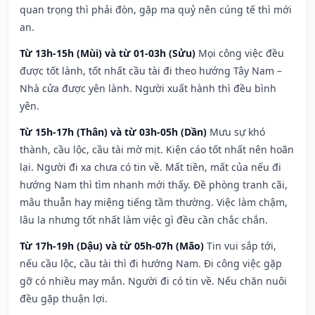
quan trọng thì phải đòn, gặp ma quỷ nên cúng tế thì mới
an.
Từ 13h-15h (Mùi) và từ 01-03h (Sửu)
Mọi công việc đều
được tốt lành, tốt nhất cầu tài đi theo hướng Tây Nam –
Nhà cửa được yên lành. Người xuất hành thì đều bình
yên.
Từ 15h-17h (Thân) và từ 03h-05h (Dần)
Mưu sự khó
thành, cầu lộc, cầu tài mờ mịt. Kiện cáo tốt nhất nên hoãn
lại. Người đi xa chưa có tin về. Mất tiền, mất của nếu đi
hướng Nam thì tìm nhanh mới thấy. Đề phòng tranh cãi,
mâu thuẫn hay miệng tiếng tầm thường. Việc làm chậm,
lâu la nhưng tốt nhất làm việc gì đều cần chắc chắn.
Từ 17h-19h (Dậu) và từ 05h-07h (Mão)
Tin vui sắp tới,
nếu cầu lộc, cầu tài thì đi hướng Nam. Đi công việc gặp
gỡ có nhiều may mắn. Người đi có tin về. Nếu chăn nuôi
đều gặp thuận lợi.