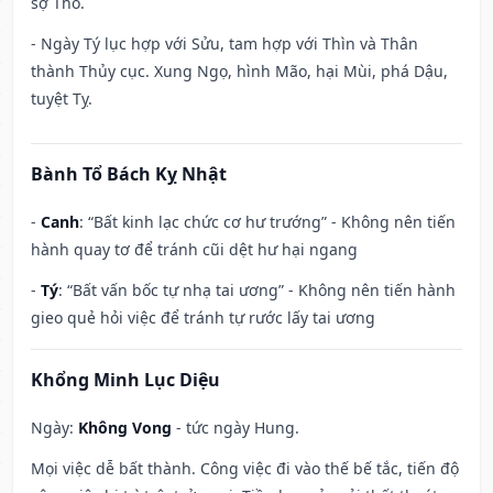
sợ Thổ.
- Ngày Tý lục hợp với Sửu, tam hợp với Thìn và Thân
thành Thủy cục. Xung Ngọ, hình Mão, hại Mùi, phá Dậu,
tuyệt Tỵ.
Bành Tổ Bách Kỵ Nhật
-
Canh
: “Bất kinh lạc chức cơ hư trướng” - Không nên tiến
hành quay tơ để tránh cũi dệt hư hại ngang
-
Tý
: “Bất vấn bốc tự nhạ tai ương” - Không nên tiến hành
gieo quẻ hỏi việc để tránh tự rước lấy tai ương
Khổng Minh Lục Diệu
Ngày:
Không Vong
- tức ngày Hung.
Mọi việc dễ bất thành. Công việc đi vào thế bế tắc, tiến độ