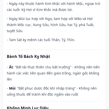
- Ngày này thuộc hành Kim khắc với hành Mộc, ngoại trừ
các tuổi: Kỷ Hợi vì Kim khắc mà được lợi.
- Ngày Mùi lục hợp với Ngọ, tam hợp với Mão và Hợi
thành Mộc cục. Xung Sửu, hình Sửu, hại Tý, phá Tuất,
tuyệt Sửu.
- Tam Sát kỵ mệnh các tuổi Thân, Tý, Thìn.
Bành Tổ Bách Kỵ Nhật
-
Ất
: “Bất tải thực thiên chu bất trưởng” - Không nên tiến
hành các việc liên quan đến gieo trồng, ngàn gốc không
lên
-
Mùi
: “Bất phục dược độc khí nhập tràng” - Không nên
uống thuốc để tránh khí độc ngấm vào ruột
Khổng Minh Lục Diệu