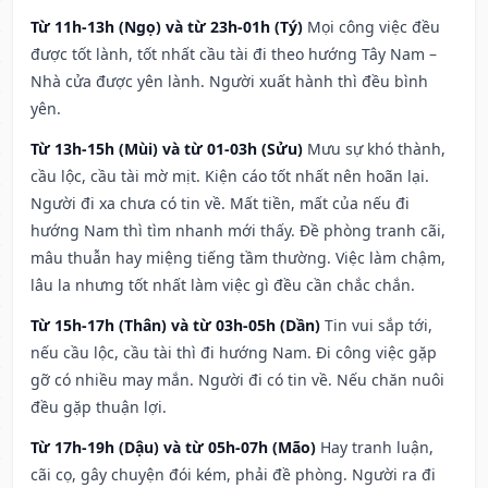
Từ 11h-13h (Ngọ) và từ 23h-01h (Tý)
Mọi công việc đều
được tốt lành, tốt nhất cầu tài đi theo hướng Tây Nam –
Nhà cửa được yên lành. Người xuất hành thì đều bình
yên.
Từ 13h-15h (Mùi) và từ 01-03h (Sửu)
Mưu sự khó thành,
cầu lộc, cầu tài mờ mịt. Kiện cáo tốt nhất nên hoãn lại.
Người đi xa chưa có tin về. Mất tiền, mất của nếu đi
hướng Nam thì tìm nhanh mới thấy. Đề phòng tranh cãi,
mâu thuẫn hay miệng tiếng tầm thường. Việc làm chậm,
lâu la nhưng tốt nhất làm việc gì đều cần chắc chắn.
Từ 15h-17h (Thân) và từ 03h-05h (Dần)
Tin vui sắp tới,
nếu cầu lộc, cầu tài thì đi hướng Nam. Đi công việc gặp
gỡ có nhiều may mắn. Người đi có tin về. Nếu chăn nuôi
đều gặp thuận lợi.
Từ 17h-19h (Dậu) và từ 05h-07h (Mão)
Hay tranh luận,
cãi cọ, gây chuyện đói kém, phải đề phòng. Người ra đi