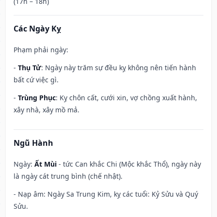
(17h – 18h)
Các Ngày Kỵ
Phạm phải ngày:
-
Thụ Tử
: Ngày này trăm sự đều kỵ không nên tiến hành
bất cứ việc gì.
-
Trùng Phục
: Kỵ chôn cất, cưới xin, vợ chồng xuất hành,
xây nhà, xây mồ mả.
Ngũ Hành
Ngày:
Ất Mùi
- tức Can khắc Chi (Mộc khắc Thổ), ngày này
là ngày cát trung bình (chế nhật).
- Nạp âm: Ngày Sa Trung Kim, kỵ các tuổi: Kỷ Sửu và Quý
Sửu.