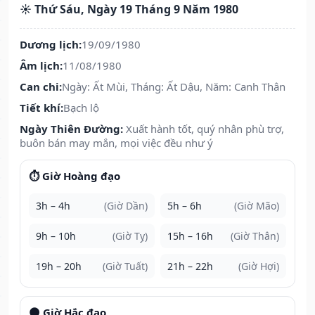
☀️ Thứ Sáu, Ngày 19 Tháng 9 Năm 1980
Dương lịch:
19/09/1980
Âm lịch:
11/08/1980
Can chi:
Ngày: Ất Mùi, Tháng: Ất Dậu, Năm: Canh Thân
Tiết khí:
Bạch lộ
Ngày Thiên Đường:
Xuất hành tốt, quý nhân phù trợ,
buôn bán may mắn, mọi việc đều như ý
⏱️ Giờ Hoàng đạo
3h – 4h
(Giờ Dần)
5h – 6h
(Giờ Mão)
9h – 10h
(Giờ Tỵ)
15h – 16h
(Giờ Thân)
19h – 20h
(Giờ Tuất)
21h – 22h
(Giờ Hợi)
🌑 Giờ Hắc đạo