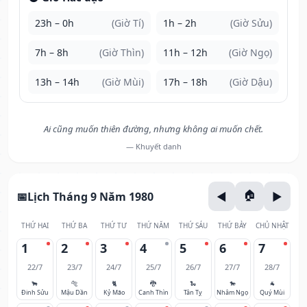
23h – 0h
(Giờ Tí)
1h – 2h
(Giờ Sửu)
7h – 8h
(Giờ Thìn)
11h – 12h
(Giờ Ngọ)
13h – 14h
(Giờ Mùi)
17h – 18h
(Giờ Dậu)
Ai cũng muốn thiên đường, nhưng không ai muốn chết.
— Khuyết danh
Lịch Tháng 9 Năm 1980
THỨ HAI
THỨ BA
THỨ TƯ
THỨ NĂM
THỨ SÁU
THỨ BẢY
CHỦ NHẬT
1
2
3
4
5
6
7
22/7
23/7
24/7
25/7
26/7
27/7
28/7
🐂
🐅
🐈
🐉
🐍
🐎
🐐
Đinh Sửu
Mậu Dần
Kỷ Mão
Canh Thìn
Tân Tỵ
Nhâm Ngọ
Quý Mùi