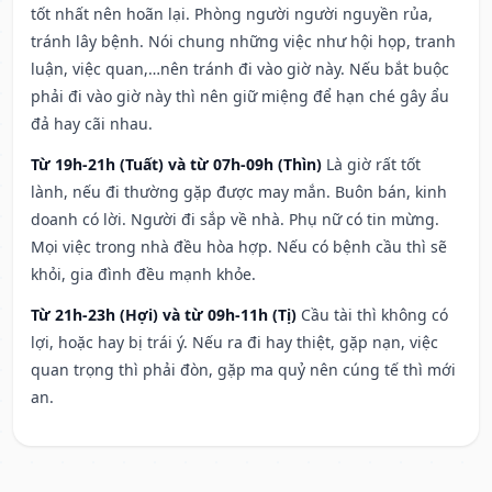
tốt nhất nên hoãn lại. Phòng người người nguyền rủa,
tránh lây bệnh. Nói chung những việc như hội họp, tranh
luận, việc quan,…nên tránh đi vào giờ này. Nếu bắt buộc
phải đi vào giờ này thì nên giữ miệng để hạn ché gây ẩu
đả hay cãi nhau.
Từ 19h-21h (Tuất) và từ 07h-09h (Thìn)
Là giờ rất tốt
lành, nếu đi thường gặp được may mắn. Buôn bán, kinh
doanh có lời. Người đi sắp về nhà. Phụ nữ có tin mừng.
Mọi việc trong nhà đều hòa hợp. Nếu có bệnh cầu thì sẽ
khỏi, gia đình đều mạnh khỏe.
Từ 21h-23h (Hợi) và từ 09h-11h (Tị)
Cầu tài thì không có
lợi, hoặc hay bị trái ý. Nếu ra đi hay thiệt, gặp nạn, việc
quan trọng thì phải đòn, gặp ma quỷ nên cúng tế thì mới
an.