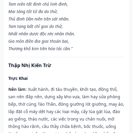
Tam niên tất đinh chủ linh đinh,
Mai táng tốt tử đa do thử,
Thủ định Dần niên tiện sát nhân.
Tam tang bất chỉ giai do thử,
Nhất nhân dược độc nhị nhân thân.
Gia môn điền địa giai thoán bại,
Thương khố kim tiền hóa tác cần.”
Thập Nhị Kiến Trừ
Trực Khai
Nên làm
: Xuất hành, đi tàu thuyền, khởi tạo, động thổ,
san nền đắp nền, dựng xây kho vựa, làm hay sửa phòng
bếp, thờ cúng Táo Thần, đóng giường lót giường, may áo,
lắp đặt cỗ máy dệt hay các loại máy, cấy lúa gặt lúa, đào
ao giếng, tháo nước, các việc trong vụ chăn nuôi, mở
thông hào rãnh, cầu thầy chữa bệnh, bốc thuốc, uống