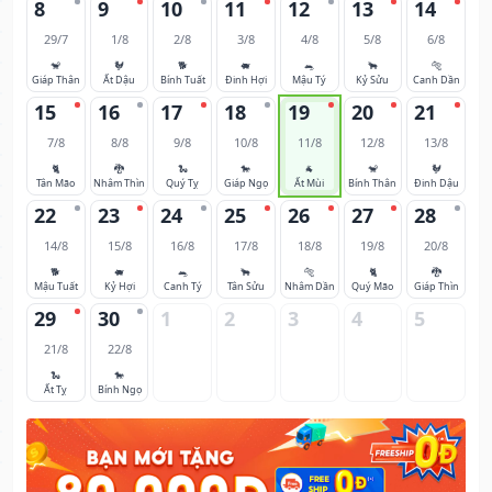
8
9
10
11
12
13
14
29/7
1/8
2/8
3/8
4/8
5/8
6/8
🐒
🐓
🐕
🐖
🐀
🐂
🐅
Giáp Thân
Ất Dậu
Bính Tuất
Đinh Hợi
Mậu Tý
Kỷ Sửu
Canh Dần
15
16
17
18
19
20
21
7/8
8/8
9/8
10/8
11/8
12/8
13/8
🐈
🐉
🐍
🐎
🐐
🐒
🐓
Tân Mão
Nhâm Thìn
Quý Tỵ
Giáp Ngọ
Ất Mùi
Bính Thân
Đinh Dậu
22
23
24
25
26
27
28
14/8
15/8
16/8
17/8
18/8
19/8
20/8
🐕
🐖
🐀
🐂
🐅
🐈
🐉
Mậu Tuất
Kỷ Hợi
Canh Tý
Tân Sửu
Nhâm Dần
Quý Mão
Giáp Thìn
29
30
1
2
3
4
5
21/8
22/8
🐍
🐎
Ất Tỵ
Bính Ngọ