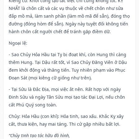
Kiêng cữ
: Khởi công tạo tác việc chi cũng không tốt. KỴ
NHẤT là chôn cất và các vụ thuộc về chết chôn như sửa
đắp mồ mả, làm sanh phần (làm mồ mã để sẵn), đóng thọ
đường (đóng hòm để sẵn). Ngày này tuyệt đối không tiến
hành chôn cất người chết để tránh gặp điềm dữ.
Ngoại lệ
:
- Sao Chủy Hỏa Hầu tại Tỵ bị đoạt khí, còn Hung thì càng
thêm Hung. Tại Dậu rất tốt, vì Sao Chủy Đăng Viên ở Dậu
đem khởi động và thăng tiến. Tuy nhiên phạm vào Phục
Đoạn Sát (mọi kiêng cữ giống như trên).
- Tại Sửu là Đắc Địa, mọi việc ắt nên. Rất hợp với ngày
Đinh Sửu và ngày Tân Sửu mọi tạo tác Đại Lợi, nếu chôn
cất Phú Quý song toàn.
Chủy: Hỏa Hầu (con khỉ): Hỏa tinh, sao xấu. Khắc Kỵ xây
cất, thưa kiện, hay mai táng. Thi cử gặp nhiều bất lợi.
“Chủy tinh tạo tác hữu đồ hình,