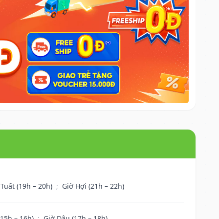
 Tuất (19h – 20h)
;
Giờ Hợi (21h – 22h)
(15h – 16h)
;
Giờ Dậu (17h – 18h)