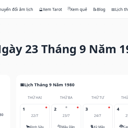
🃏
huyển đổi âm lịch
🔮
Xem Tarot
Xem quẻ
📝
Blog
📅
Lịch t
gày 23 Tháng 9 Năm 1
Lịch Tháng 9 Năm 1980
THỨ HAI
THỨ BA
THỨ TƯ
THỨ
⭐
1
2
3
4
80
22/7
23/7
24/7
2
🐂
🐅
🐈
🐉
Đinh Sửu
Mậu Dần
Kỷ Mão
Ca