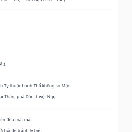
ật).
inh Tỵ thuộc hành Thổ không sợ Mộc.
ại Thân, phá Dần, tuyệt Ngọ.
 bên đều mất mát
i hỏi để tránh ly biệt