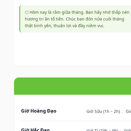
🌕 Hôm nay là rằm giữa tháng. Bạn hãy nhớ thắp nén
hương tri ân tổ tiên. Chúc bạn đón nửa cuối tháng
thật bình yên, thuận lợi và đầy niềm vui.
Giờ Hoàng Đạo
Giờ Sửu (1h – 2h)
;
Gi
Giờ Hắc Đạo
Giờ Tí (23h – 0h)
;
Giờ