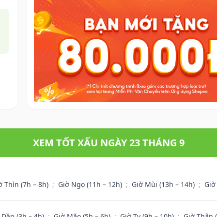
XEM TỐT XẤU NGÀY 23 THÁNG 9
ờ Thìn (7h – 8h)
;
Giờ Ngọ (11h – 12h)
;
Giờ Mùi (13h – 14h)
;
Giờ
 Dần (3h – 4h)
;
Giờ Mão (5h – 6h)
;
Giờ Tỵ (9h – 10h)
;
Giờ Thân 