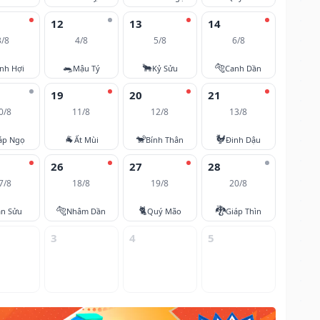
12
13
14
3/8
4/8
5/8
6/8
🐀
🐂
🐅
nh Hợi
Mậu Tý
Kỷ Sửu
Canh Dần
19
20
21
0/8
11/8
12/8
13/8
🐐
🐒
🐓
áp Ngọ
Ất Mùi
Bính Thân
Đinh Dậu
26
27
28
7/8
18/8
19/8
20/8
🐅
🐈
🐉
ân Sửu
Nhâm Dần
Quý Mão
Giáp Thìn
3
4
5