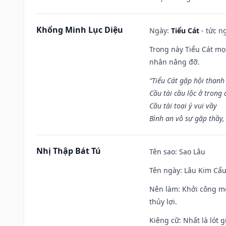
Khổng Minh Lục Diệu
Ngày:
Tiểu Cát
- tức n
Trong này Tiểu Cát mọi
nhân nâng đỡ.
“Tiểu Cát gặp hội thanh
Cầu tài cầu lộc ở trong
Cầu tài toại ý vui vầy
Bình an vô sự gặp thầy,
Nhị Thập Bát Tú
Tên sao
: Sao Lâu
Tên ngày
: Lâu Kim Cẩu
Nên làm
: Khởi công mọ
thủy lợi.
Kiêng cữ
: Nhất là lót