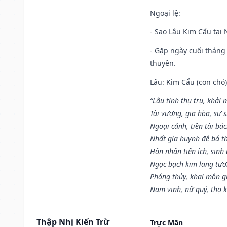
Ngoại lệ
:
- Sao Lâu Kim Cẩu tại N
- Gặp ngày cuối tháng
thuyền.
Lâu: Kim Cẩu (con chó):
“Lâu tinh thụ trụ, khởi 
Tài vượng, gia hòa, sự 
Ngoại cảnh, tiền tài bác
Nhất gia huynh đệ bá t
Hôn nhân tiến ích, sinh 
Ngọc bạch kim lang tư
Phóng thủy, khai môn gia
Nam vinh, nữ quý, thọ 
Thập Nhị Kiến Trừ
Trực Mãn