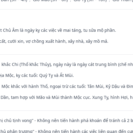
t Chủ Âm là ngày kỵ các việc về mai táng, tu sửa mộ phần.
 cất, cưới xin, vợ chồng xuất hành, xây nhà, xây mồ mả.
 khắc Chi (Thổ khắc Thủy), ngày này là ngày cát trung bình (chế nh
a Mộc, kỵ các tuổi: Quý Tỵ và Ất Mùi.
 Mộc khắc với hành Thổ, ngoại trừ các tuổi: Tân Mùi, Kỷ Dậu và Đ
i Dần, tam hợp với Mão và Mùi thành Mộc cục. Xung Tỵ, hình Hợi, h
nhị chủ tịnh vong” - Không nên tiến hành phá khoán để tránh cả 2
t chủ phân trương” - Không nên tiến hành các việc liên quan đến cướ