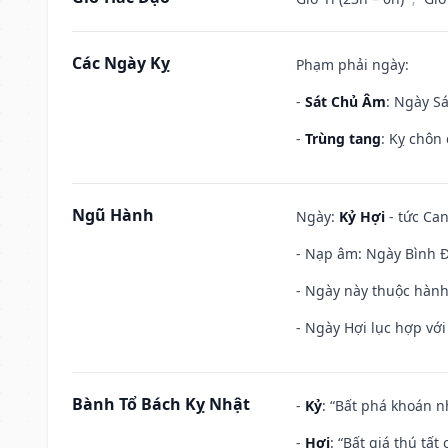
Các Ngày Kỵ
Phạm phải ngày:
-
Sát Chủ Âm
: Ngày Sá
-
Trùng tang
: Kỵ chôn
Ngũ Hành
Ngày:
Kỷ Hợi
- tức Can
- Nạp âm: Ngày Bình Đị
- Ngày này thuộc hành
- Ngày Hợi lục hợp vớ
Bành Tổ Bách Kỵ Nhật
-
Kỷ
: “Bất phá khoán 
-
Hợi
: “Bất giá thú tấ