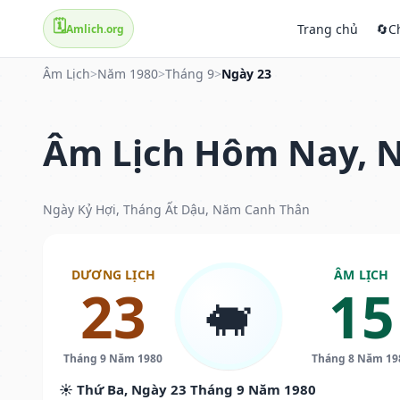
🗓️
Trang chủ
🔄
C
Amlich.org
Âm Lịch
>
Năm 1980
>
Tháng 9
>
Ngày 23
Âm Lịch Hôm Nay, N
Ngày Kỷ Hợi, Tháng Ất Dậu, Năm Canh Thân
DƯƠNG LỊCH
ÂM LỊCH
23
15
🐖
Tháng 9 Năm 1980
Tháng 8 Năm 19
☀️ Thứ Ba, Ngày 23 Tháng 9 Năm 1980