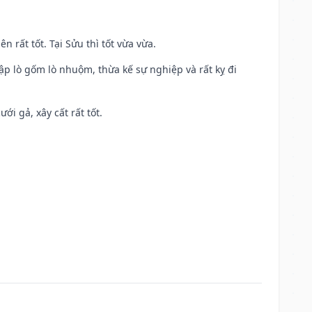
n rất tốt. Tại Sửu thì tốt vừa vừa.
ập lò gốm lò nhuộm, thừa kế sự nghiệp và rất kỵ đi
ới gả, xây cất rất tốt.