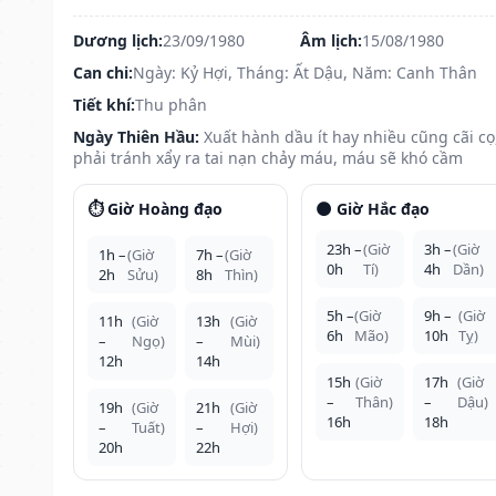
Dương lịch:
23/09/1980
Âm lịch:
15/08/1980
Can chi:
Ngày: Kỷ Hợi, Tháng: Ất Dậu, Năm: Canh Thân
Tiết khí:
Thu phân
Ngày Thiên Hầu:
Xuất hành dầu ít hay nhiều cũng cãi cọ
phải tránh xẩy ra tai nạn chảy máu, máu sẽ khó cầm
⏱️ Giờ Hoàng đạo
🌑 Giờ Hắc đạo
23h –
(Giờ
3h –
(Giờ
1h –
(Giờ
7h –
(Giờ
0h
Tí)
4h
Dần)
2h
Sửu)
8h
Thìn)
5h –
(Giờ
9h –
(Giờ
11h
(Giờ
13h
(Giờ
6h
Mão)
10h
Tỵ)
–
Ngọ)
–
Mùi)
12h
14h
15h
(Giờ
17h
(Giờ
–
Thân)
–
Dậu)
19h
(Giờ
21h
(Giờ
16h
18h
–
Tuất)
–
Hợi)
20h
22h