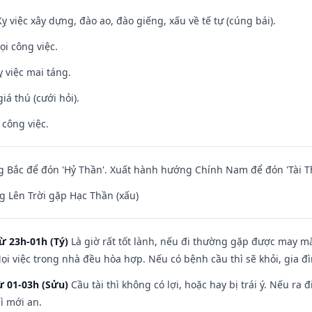
ỵ việc xây dựng, đào ao, đào giếng, xấu về tế tự (cúng bái).
ọi công việc.
 việc mai táng.
iá thú (cưới hỏi).
 công việc.
 Bắc để đón 'Hỷ Thần'. Xuất hành hướng Chính Nam để đón 'Tài T
 Lên Trời gặp Hạc Thần (xấu)
ừ 23h-01h (Tý)
Là giờ rất tốt lành, nếu đi thường gặp được may mắ
ọi việc trong nhà đều hòa hợp. Nếu có bệnh cầu thì sẽ khỏi, gia 
ừ 01-03h (Sửu)
Cầu tài thì không có lợi, hoặc hay bị trái ý. Nếu ra 
ì mới an.