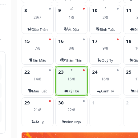
🌙
⭐
8
9
10
11
29/7
1/8
2/8
🐒
🐓
🐕
🐖
Giáp Thân
Ất Dậu
Bính Tuất
Đi
,
15
16
17
18
7/8
8/8
9/8
1
🐈
🐉
🐍
🐎
Tân Mão
Nhâm Thìn
Quý Tỵ
Gi
⭐
22
23
24
25
14/8
15/8
16/8
1
🐕
🐖
🐀
🐂
Mậu Tuất
Kỷ Hợi
Canh Tý
T
29
30
1
2
21/8
22/8
🐍
🐎
Ất Tỵ
Bính Ngọ