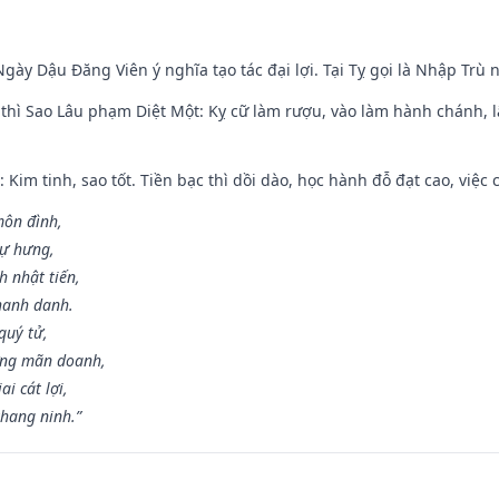
gày Dậu Đăng Viên ý nghĩa tạo tác đại lợi. Tại Tỵ gọi là Nhập Trù nê
 thì Sao Lâu phạm Diệt Một: Kỵ cữ làm rượu, vào làm hành chánh, l
 Kim tinh, sao tốt. Tiền bạc thì dồi dào, học hành đỗ đạt cao, việc cư
môn đình,
sự hưng,
h nhật tiến,
hanh danh.
quý tử,
ơng mãn doanh,
i cát lợi,
khang ninh.”