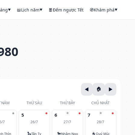
háng
📖
Lịch năm
🧧
Đếm ngược Tết
🧭
Khám phá
▼
▼
▼
980
 NĂM
THỨ SÁU
THỨ BẢY
CHỦ NHẬT
⭐
⭐
5
6
7
5/7
26/7
27/7
28/7
🐍
🐎
🐐
nh Thìn
Tân Tỵ
Nhâm Ngọ
Quý Mùi