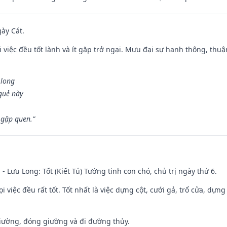
gày Cát.
 việc đều tốt lành và ít gặp trở ngại. Mưu đại sự hanh thông, thuậ
 long
 quẻ này
 gặp quen.”
 - Lưu Long: Tốt (Kiết Tú) Tướng tinh con chó, chủ trị ngày thứ 6.
i việc đều rất tốt. Tốt nhất là việc dựng cột, cưới gả, trổ cửa, dựng
 giường, đóng giường và đi đường thủy.