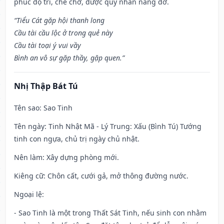
phúc độ trì, che chở, được quý nhân nâng đỡ.
“Tiểu Cát gặp hội thanh long
Cầu tài cầu lộc ở trong quẻ này
Cầu tài toại ý vui vầy
Bình an vô sự gặp thầy, gặp quen.”
Nhị Thập Bát Tú
Tên sao
: Sao Tinh
Tên ngày
: Tinh Nhật Mã - Lý Trung: Xấu (Bình Tú) Tướng
tinh con ngựa, chủ trị ngày chủ nhật.
Nên làm
: Xây dựng phòng mới.
Kiêng cữ
: Chôn cất, cưới gả, mở thông đường nước.
Ngoại lệ
:
- Sao Tinh là một trong Thất Sát Tinh, nếu sinh con nhằm