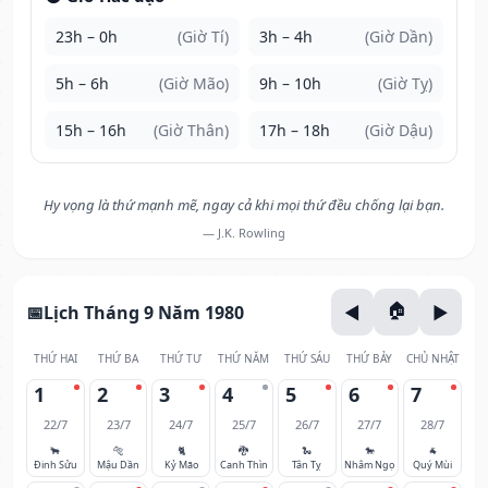
23h – 0h
(Giờ Tí)
3h – 4h
(Giờ Dần)
5h – 6h
(Giờ Mão)
9h – 10h
(Giờ Tỵ)
15h – 16h
(Giờ Thân)
17h – 18h
(Giờ Dậu)
Hy vọng là thứ mạnh mẽ, ngay cả khi mọi thứ đều chống lại bạn.
— J.K. Rowling
Lịch Tháng 9 Năm 1980
THỨ HAI
THỨ BA
THỨ TƯ
THỨ NĂM
THỨ SÁU
THỨ BẢY
CHỦ NHẬT
1
2
3
4
5
6
7
22/7
23/7
24/7
25/7
26/7
27/7
28/7
🐂
🐅
🐈
🐉
🐍
🐎
🐐
Đinh Sửu
Mậu Dần
Kỷ Mão
Canh Thìn
Tân Tỵ
Nhâm Ngọ
Quý Mùi