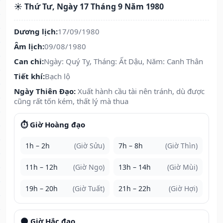
☀️ Thứ Tư, Ngày 17 Tháng 9 Năm 1980
Dương lịch:
17/09/1980
Âm lịch:
09/08/1980
Can chi:
Ngày: Quý Tỵ, Tháng: Ất Dậu, Năm: Canh Thân
Tiết khí:
Bạch lộ
Ngày Thiên Đạo:
Xuất hành cầu tài nên tránh, dù được
cũng rất tốn kém, thất lý mà thua
⏱️ Giờ Hoàng đạo
1h – 2h
(Giờ Sửu)
7h – 8h
(Giờ Thìn)
11h – 12h
(Giờ Ngọ)
13h – 14h
(Giờ Mùi)
19h – 20h
(Giờ Tuất)
21h – 22h
(Giờ Hợi)
🌑 Giờ Hắc đạo