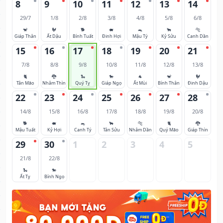
8
9
10
11
12
13
14
29/7
1/8
2/8
3/8
4/8
5/8
6/8
🐒
🐓
🐕
🐖
🐀
🐂
🐅
Giáp Thân
Ất Dậu
Bính Tuất
Đinh Hợi
Mậu Tý
Kỷ Sửu
Canh Dần
15
16
17
18
19
20
21
7/8
8/8
9/8
10/8
11/8
12/8
13/8
🐈
🐉
🐍
🐎
🐐
🐒
🐓
Tân Mão
Nhâm Thìn
Quý Tỵ
Giáp Ngọ
Ất Mùi
Bính Thân
Đinh Dậu
22
23
24
25
26
27
28
14/8
15/8
16/8
17/8
18/8
19/8
20/8
🐕
🐖
🐀
🐂
🐅
🐈
🐉
Mậu Tuất
Kỷ Hợi
Canh Tý
Tân Sửu
Nhâm Dần
Quý Mão
Giáp Thìn
29
30
1
2
3
4
5
21/8
22/8
🐍
🐎
Ất Tỵ
Bính Ngọ