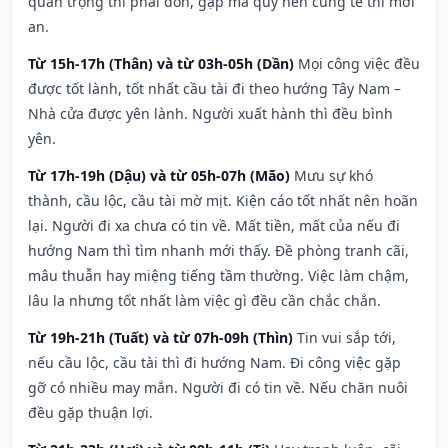
quan trọng thì phải đòn, gặp ma quỷ nên cúng tế thì mới
an.
Từ 15h-17h (Thân) và từ 03h-05h (Dần)
Mọi công việc đều
được tốt lành, tốt nhất cầu tài đi theo hướng Tây Nam –
Nhà cửa được yên lành. Người xuất hành thì đều bình
yên.
Từ 17h-19h (Dậu) và từ 05h-07h (Mão)
Mưu sự khó
thành, cầu lộc, cầu tài mờ mịt. Kiện cáo tốt nhất nên hoãn
lại. Người đi xa chưa có tin về. Mất tiền, mất của nếu đi
hướng Nam thì tìm nhanh mới thấy. Đề phòng tranh cãi,
mâu thuẫn hay miệng tiếng tầm thường. Việc làm chậm,
lâu la nhưng tốt nhất làm việc gì đều cần chắc chắn.
Từ 19h-21h (Tuất) và từ 07h-09h (Thìn)
Tin vui sắp tới,
nếu cầu lộc, cầu tài thì đi hướng Nam. Đi công việc gặp
gỡ có nhiều may mắn. Người đi có tin về. Nếu chăn nuôi
đều gặp thuận lợi.