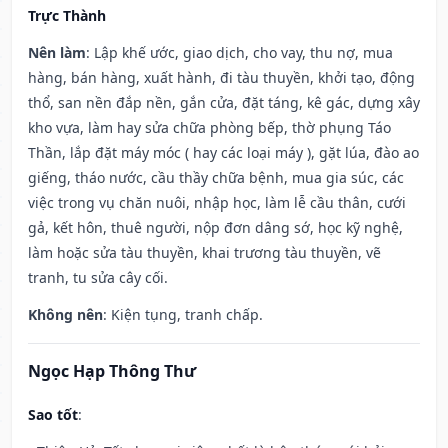
Trực Thành
Nên làm
: Lập khế ước, giao dịch, cho vay, thu nợ, mua
hàng, bán hàng, xuất hành, đi tàu thuyền, khởi tạo, động
thổ, san nền đắp nền, gắn cửa, đặt táng, kê gác, dựng xây
kho vựa, làm hay sửa chữa phòng bếp, thờ phụng Táo
Thần, lắp đặt máy móc ( hay các loại máy ), gặt lúa, đào ao
giếng, tháo nước, cầu thầy chữa bệnh, mua gia súc, các
việc trong vụ chăn nuôi, nhập học, làm lễ cầu thân, cưới
gả, kết hôn, thuê người, nộp đơn dâng sớ, học kỹ nghệ,
làm hoặc sửa tàu thuyền, khai trương tàu thuyền, vẽ
tranh, tu sửa cây cối.
Không nên
: Kiện tụng, tranh chấp.
Ngọc Hạp Thông Thư
Sao tốt
: