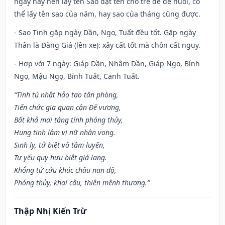
ngày này nên lấy tên Sao đặt tên cho trẻ để dễ nuôi, có
thể lấy tên sao của năm, hay sao của tháng cũng được.
- Sao Tinh gặp ngày Dần, Ngọ, Tuất đều tốt. Gặp ngày
Thân là Đăng Giá (lên xe): xây cất tốt mà chôn cất nguy.
- Hợp với 7 ngày: Giáp Dần, Nhâm Dần, Giáp Ngọ, Bính
Ngọ, Mậu Ngọ, Bính Tuất, Canh Tuất.
“Tinh tú nhật hảo tạo tân phòng,
Tiến chức gia quan cận Đế vương,
Bất khả mai táng tính phóng thủy,
Hung tinh lâm vị nữ nhân vong.
Sinh ly, tử biệt vô tâm luyến,
Tự yếu quy hưu biệt giá lang.
Khổng tử cửu khúc châu nan độ,
Phóng thủy, khai câu, thiên mệnh thương.”
Thập Nhị Kiến Trừ