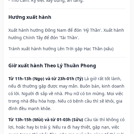
- Thổ Cẩm: Kỵ việc xây dựng, an táng.
Hướng xuất hành
Xuất hành hướng Đông Nam để đón 'Hỷ Thần'. Xuất hành
hướng Chính Tây để đón 'Tài Thần'.
Tránh xuất hành hướng Lên Trời gặp Hạc Thần (xấu)
Giờ xuất hành Theo Lý Thuần Phong
Từ 11h-13h (Ngọ) và từ 23h-01h (Tý)
Là giờ rất tốt lành,
nếu đi thường gặp được may mắn. Buôn bán, kinh doanh
có lời. Người đi sắp về nhà. Phụ nữ có tin mừng. Mọi việc
trong nhà đều hòa hợp. Nếu có bệnh cầu thì sẽ khỏi, gia
đình đều mạnh khỏe.
Từ 13h-15h (Mùi) và từ 01-03h (Sửu)
Cầu tài thì không có
lợi, hoặc hay bị trái ý. Nếu ra đi hay thiệt, gặp nạn, việc