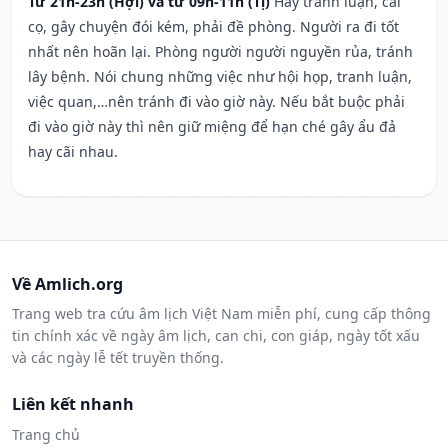
Từ 21h-23h (Hợi) và từ 09h-11h (Tị)
Hay tranh luận, cãi
cọ, gây chuyện đói kém, phải đề phòng. Người ra đi tốt
nhất nên hoãn lại. Phòng người người nguyền rủa, tránh
lây bệnh. Nói chung những việc như hội họp, tranh luận,
việc quan,…nên tránh đi vào giờ này. Nếu bắt buộc phải
đi vào giờ này thì nên giữ miệng để hạn ché gây ẩu đả
hay cãi nhau.
Về Amlich.org
Trang web tra cứu âm lịch Việt Nam miễn phí, cung cấp thông
tin chính xác về ngày âm lịch, can chi, con giáp, ngày tốt xấu
và các ngày lễ tết truyền thống.
Liên kết nhanh
Trang chủ