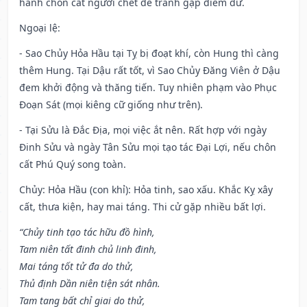
hành chôn cất người chết để tránh gặp điềm dữ.
Ngoại lệ
:
- Sao Chủy Hỏa Hầu tại Tỵ bị đoạt khí, còn Hung thì càng
thêm Hung. Tại Dậu rất tốt, vì Sao Chủy Đăng Viên ở Dậu
đem khởi động và thăng tiến. Tuy nhiên phạm vào Phục
Đoạn Sát (mọi kiêng cữ giống như trên).
- Tại Sửu là Đắc Địa, mọi việc ắt nên. Rất hợp với ngày
Đinh Sửu và ngày Tân Sửu mọi tạo tác Đại Lợi, nếu chôn
cất Phú Quý song toàn.
Chủy: Hỏa Hầu (con khỉ): Hỏa tinh, sao xấu. Khắc Kỵ xây
cất, thưa kiện, hay mai táng. Thi cử gặp nhiều bất lợi.
“Chủy tinh tạo tác hữu đồ hình,
Tam niên tất đinh chủ linh đinh,
Mai táng tốt tử đa do thử,
Thủ định Dần niên tiện sát nhân.
Tam tang bất chỉ giai do thử,