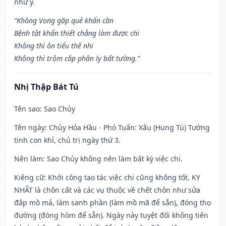
như ý.
“Không Vong gặp quẻ khẩn cần
Bệnh tật khẩn thiết chẳng làm được chi
Không thì ôn tiểu thê nhi
Không thì trộm cắp phân ly bất tường.”
Nhị Thập Bát Tú
Tên sao
: Sao Chủy
Tên ngày
: Chủy Hỏa Hầu - Phó Tuấn: Xấu (Hung Tú) Tướng
tinh con khỉ, chủ trị ngày thứ 3.
Nên làm
: Sao Chủy không nên làm bất kỳ việc chi.
Kiêng cữ
: Khởi công tạo tác việc chi cũng không tốt. KỴ
NHẤT là chôn cất và các vụ thuộc về chết chôn như sửa
đắp mồ mả, làm sanh phần (làm mồ mã để sẵn), đóng thọ
đường (đóng hòm để sẵn). Ngày này tuyệt đối không tiến