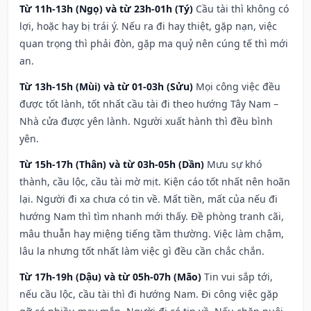
Từ 11h-13h (Ngọ) và từ 23h-01h (Tý)
Cầu tài thì không có
lợi, hoặc hay bị trái ý. Nếu ra đi hay thiệt, gặp nạn, việc
quan trọng thì phải đòn, gặp ma quỷ nên cúng tế thì mới
an.
Từ 13h-15h (Mùi) và từ 01-03h (Sửu)
Mọi công việc đều
được tốt lành, tốt nhất cầu tài đi theo hướng Tây Nam –
Nhà cửa được yên lành. Người xuất hành thì đều bình
yên.
Từ 15h-17h (Thân) và từ 03h-05h (Dần)
Mưu sự khó
thành, cầu lộc, cầu tài mờ mịt. Kiện cáo tốt nhất nên hoãn
lại. Người đi xa chưa có tin về. Mất tiền, mất của nếu đi
hướng Nam thì tìm nhanh mới thấy. Đề phòng tranh cãi,
mâu thuẫn hay miệng tiếng tầm thường. Việc làm chậm,
lâu la nhưng tốt nhất làm việc gì đều cần chắc chắn.
Từ 17h-19h (Dậu) và từ 05h-07h (Mão)
Tin vui sắp tới,
nếu cầu lộc, cầu tài thì đi hướng Nam. Đi công việc gặp