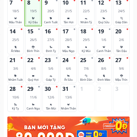
7
8
9
10
11
12
13
18/5
19/5
20/5
21/5
22/5
23/5
24/5
🐒
🐓
🐕
🐖
🐀
🐂
🐅
Mậu Thân
Kỷ Dậu
Canh Tuất
Tân Hợi
Nhâm Tý
Quý Sửu
Giáp Dần
14
15
16
17
18
19
20
25/5
26/5
27/5
28/5
29/5
1/6
2/6
🐈
🐉
🐍
🐎
🐐
🐒
🐓
Ất Mão
Bính Thìn
Đinh Tỵ
Mậu Ngọ
Kỷ Mùi
Canh Thân
Tân Dậu
21
22
23
24
25
26
27
3/6
4/6
5/6
6/6
7/6
8/6
9/6
🐕
🐖
🐀
🐂
🐅
🐈
🐉
Nhâm Tuất
Quý Hợi
Giáp Tý
Ất Sửu
Bính Dần
Đinh Mão
Mậu Thìn
28
29
30
31
1
2
3
10/6
11/6
12/6
13/6
🐍
🐎
🐐
🐒
Kỷ Tỵ
Canh Ngọ
Tân Mùi
Nhâm Thân