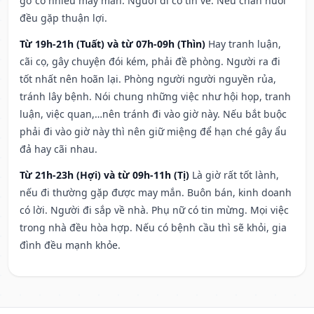
gỡ có nhiều may mắn. Người đi có tin về. Nếu chăn nuôi
đều gặp thuận lợi.
Từ 19h-21h (Tuất) và từ 07h-09h (Thìn)
Hay tranh luận,
cãi cọ, gây chuyện đói kém, phải đề phòng. Người ra đi
tốt nhất nên hoãn lại. Phòng người người nguyền rủa,
tránh lây bệnh. Nói chung những việc như hội họp, tranh
luận, việc quan,…nên tránh đi vào giờ này. Nếu bắt buộc
phải đi vào giờ này thì nên giữ miệng để hạn ché gây ẩu
đả hay cãi nhau.
Từ 21h-23h (Hợi) và từ 09h-11h (Tị)
Là giờ rất tốt lành,
nếu đi thường gặp được may mắn. Buôn bán, kinh doanh
có lời. Người đi sắp về nhà. Phụ nữ có tin mừng. Mọi việc
trong nhà đều hòa hợp. Nếu có bệnh cầu thì sẽ khỏi, gia
đình đều mạnh khỏe.