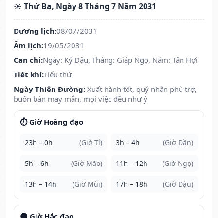
☀️ Thứ Ba, Ngày 8 Tháng 7 Năm 2031
Dương lịch:
08/07/2031
Âm lịch:
19/05/2031
Can chi:
Ngày: Kỷ Dậu, Tháng: Giáp Ngọ, Năm: Tân Hợi
Tiết khí:
Tiểu thử
Ngày Thiên Đường:
Xuất hành tốt, quý nhân phù trợ,
buôn bán may mắn, mọi việc đều như ý
⏱️ Giờ Hoàng đạo
23h – 0h
(Giờ Tí)
3h – 4h
(Giờ Dần)
5h – 6h
(Giờ Mão)
11h – 12h
(Giờ Ngọ)
13h – 14h
(Giờ Mùi)
17h – 18h
(Giờ Dậu)
🌑 Giờ Hắc đạo