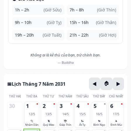
1h – 2h
(Giờ Sửu)
7h – 8h
(Giờ Thìn)
9h – 10h
(Giờ Tỵ)
15h – 16h
(Giờ Thân)
19h – 20h
(Giờ Tuất)
21h – 22h
(Giờ Hợi)
Không ai là kẻ thù của bạn, trừ chính bạn.
— Buddha
Lịch Tháng 7 Năm 2031
THỨ HAI
THỨ BA
THỨ TƯ
THỨ NĂM
THỨ SÁU
THỨ BẢY
CHỦ NHẬT
30
1
2
3
4
5
6
12/5
13/5
14/5
15/5
16/5
17/5
🐅
🐈
🐉
🐍
🐎
🐐
Nhâm Dần
Quý Mão
Giáp Thìn
Ất Tỵ
Bính Ngọ
Đinh Mùi