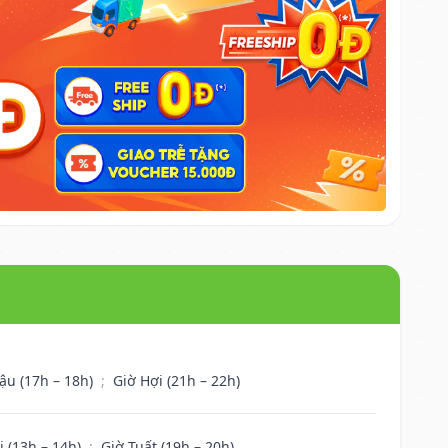
ậu (17h – 18h)
;
Giờ Hợi (21h – 22h)
i (13h – 14h)
;
Giờ Tuất (19h – 20h)