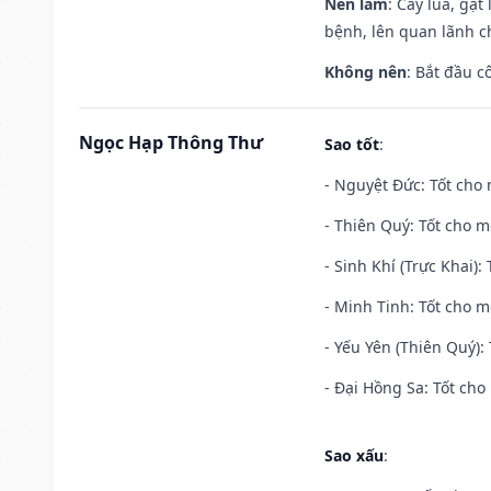
Nên làm
: Cấy lúa, gặ
bệnh, lên quan lãnh c
Không nên
: Bắt đầu cô
Ngọc Hạp Thông Thư
Sao tốt
:
- Nguyệt Đức: Tốt cho 
- Thiên Quý: Tốt cho mọ
- Sinh Khí (Trực Khai):
- Minh Tinh: Tốt cho m
- Yếu Yên (Thiên Quý): 
- Đại Hồng Sa: Tốt cho 
Sao xấu
: