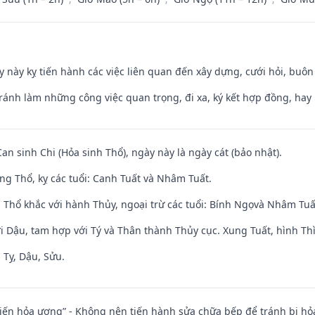
y này kỵ tiến hành các việc liên quan đến xây dựng, cưới hỏi, buô
Tránh làm những công việc quan trọng, đi xa, ký kết hợp đồng, hay 
Can sinh Chi (Hỏa sinh Thổ), ngày này là ngày cát (bảo nhật).
ng Thổ, kỵ các tuổi: Canh Tuất và Nhâm Tuất.
 Thổ khắc với hành Thủy, ngoại trừ các tuổi: Bính Ngọvà Nhâm Tu
i Dậu, tam hợp với Tý và Thân thành Thủy cục. Xung Tuất, hình Thì
 Tỵ, Dậu, Sửu.
t kiến hỏa ương” - Không nên tiến hành sửa chữa bếp để tránh bị hỏa