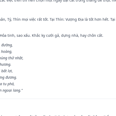
ác việc trên thì nên chọn một ngày đại cát trong tháng để thực hi
ân, Tý, Thìn mọi việc rất tốt. Tại Thìn: Vượng Địa là tốt hơn hết. T
 Hỏa tinh, sao xấu. Khắc kỵ cưới gả, dựng nhà, hay chôn cất.
o đường,
n hoàng,
hùng thử nhật,
 hương.
bất lợi,
ơng đương.
a tu phá,
n ngoại lang.”