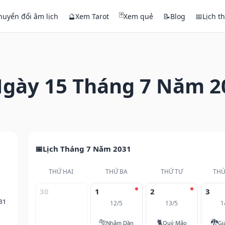
🃏
huyển đổi âm lịch
🔮
Xem Tarot
Xem quẻ
📝
Blog
📅
Lịch t
gày 15 Tháng 7 Năm 2
Lịch Tháng 7 Năm 2031
THỨ HAI
THỨ BA
THỨ TƯ
THỨ
30
1
2
3
31
12/5
13/5
1
🐅
🐈
🐉
Nhâm Dần
Quý Mão
Gi