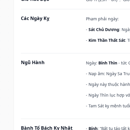
Các Ngày Kỵ
Phạm phải ngày:
-
Sát Chủ Dương
: Ngà
-
Kim Thần Thất Sát
: 
Ngũ Hành
Ngày:
Bính Thìn
- tức 
- Nạp âm: Ngày Sa Tru
- Ngày này thuộc hành
- Ngày Thìn lục hợp vớ
- Tam Sát kỵ mệnh tuổi
Bành Tổ Bách Kỵ Nhật
-
Bính
: “Bất tu táo tấ