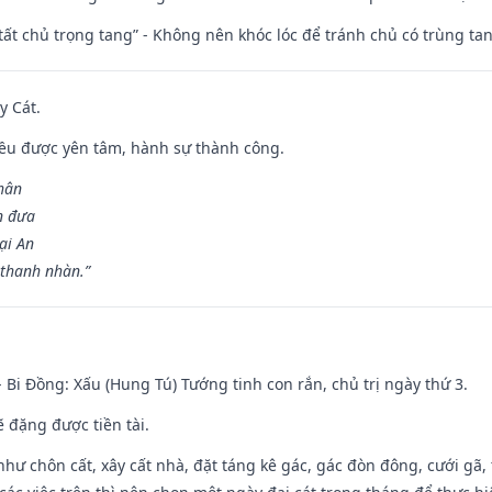
 tất chủ trọng tang” - Không nên khóc lóc để tránh chủ có trùng ta
y Cát.
 đều được yên tâm, hành sự thành công.
hân
n đưa
ại An
 thanh nhàn.”
- Bi Đồng: Xấu (Hung Tú) Tướng tinh con rắn, chủ trị ngày thứ 3.
ẽ đặng được tiền tài.
như chôn cất, xây cất nhà, đặt táng kê gác, gác đòn đông, cưới gã, t