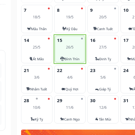
7
8
9
10
18/5
19/5
20/5
2
i
🐒
🐓
🐕
🐖
Mậu Thân
Kỷ Dậu
Canh Tuất
T
14
15
16
17
25/5
26/5
27/5
2
🐈
🐉
🐍
🐎
Ất Mão
Bính Thìn
Đinh Tỵ
M
21
22
23
24
3/6
4/6
5/6
🐕
🐖
🐀
🐂
Nhâm Tuất
Quý Hợi
Giáp Tý
Ấ
⭐
28
29
30
31
10/6
11/6
12/6
1
🐍
🐎
🐐
🐒
Kỷ Tỵ
Canh Ngọ
Tân Mùi
Nh