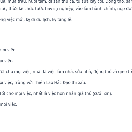
t lúa, mua trâu, nuôi tằm, đi săn thú cá, tu sửa cây cối. Động thổ
hức, thừa kế chức tước hay sự nghiệp, vào làm hành chính, nộp đơ
ng việc mới, kỵ đi du lịch, kỵ tang lễ.
mọi việc.
i việc.
 Tốt cho mọi việc, nhất là việc làm nhà, sửa nhà, động thổ và gieo tr
ọi việc, trùng với Thiên Lao Hắc Đạo thì xấu.
Tốt cho mọi việc, nhất là việc hôn nhân giá thú (cưới xin).
mọi việc.