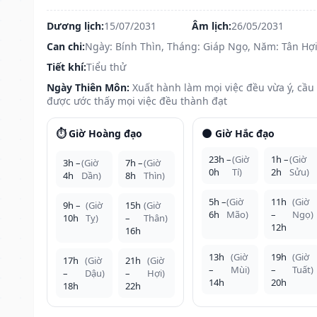
Dương lịch:
15/07/2031
Âm lịch:
26/05/2031
Can chi:
Ngày: Bính Thìn, Tháng: Giáp Ngọ, Năm: Tân Hợ
Tiết khí:
Tiểu thử
Ngày Thiên Môn:
Xuất hành làm mọi việc đều vừa ý, cầu
được ước thấy mọi việc đều thành đạt
⏱️ Giờ Hoàng đạo
🌑 Giờ Hắc đạo
23h –
(Giờ
1h –
(Giờ
3h –
(Giờ
7h –
(Giờ
0h
Tí)
2h
Sửu)
4h
Dần)
8h
Thìn)
5h –
(Giờ
11h
(Giờ
9h –
(Giờ
15h
(Giờ
6h
Mão)
–
Ngọ)
10h
Tỵ)
–
Thân)
12h
16h
13h
(Giờ
19h
(Giờ
17h
(Giờ
21h
(Giờ
–
Mùi)
–
Tuất)
–
Dậu)
–
Hợi)
14h
20h
18h
22h