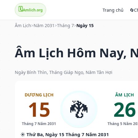
🗓️
Trang chủ
🔄
C
Amlich.org
Âm Lịch
>
Năm 2031
>
Tháng 7
>
Ngày 15
Âm Lịch Hôm Nay, N
Ngày Bính Thìn, Tháng Giáp Ngọ, Năm Tân Hợi
DƯƠNG LỊCH
ÂM LỊCH
15
26
🐉
Tháng 7 Năm 2031
Tháng 5 Năm 20
☀️ Thứ Ba, Ngày 15 Tháng 7 Năm 2031