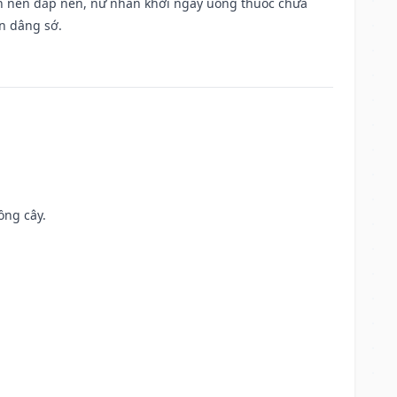
, san nền đắp nền, nữ nhân khởi ngày uống thuốc chưa
n dâng sớ.
ồng cây.