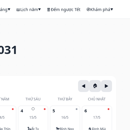
háng
📖
Lịch năm
🧧
Đếm ngược Tết
🧭
Khám phá
▼
▼
▼
031
 NĂM
THỨ SÁU
THỨ BẢY
CHỦ NHẬT
🌕
4
5
6
4/5
15/5
16/5
17/5
🐍
🐎
🐐
áp Thìn
Ất Tỵ
Bính Ngọ
Đinh Mùi