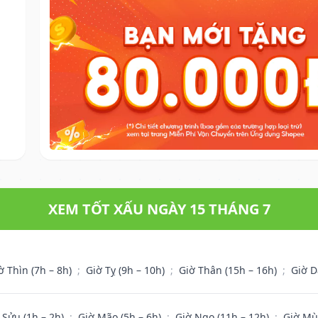
XEM TỐT XẤU NGÀY 15 THÁNG 7
ờ Thìn (7h – 8h)
;
Giờ Tỵ (9h – 10h)
;
Giờ Thân (15h – 16h)
;
Giờ D
 Sửu (1h – 2h)
;
Giờ Mão (5h – 6h)
;
Giờ Ngọ (11h – 12h)
;
Giờ Mù