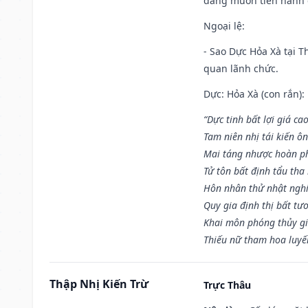
đang muốn tiến hành c
Ngoại lệ
:
- Sao Dực Hỏa Xà tại Th
quan lãnh chức.
Dực: Hỏa Xà (con rắn):
“Dực tinh bất lợi giá ca
Tam niên nhị tái kiến ô
Mai táng nhược hoàn p
Tử tôn bất định tẩu tha
Hôn nhân thử nhật nghi 
Quy gia định thị bất tư
Khai môn phóng thủy gi
Thiếu nữ tham hoa luyế
Thập Nhị Kiến Trừ
Trực Thâu