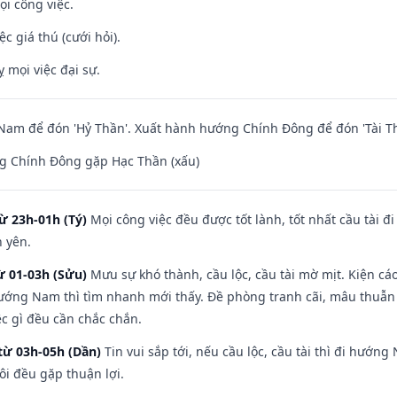
ọi công việc.
ệc giá thú (cưới hỏi).
ỵ mọi việc đại sự.
am để đón 'Hỷ Thần'. Xuất hành hướng Chính Đông để đón 'Tài Th
g Chính Đông gặp Hạc Thần (xấu)
ừ 23h-01h (Tý)
Mọi công việc đều được tốt lành, tốt nhất cầu tài
h yên.
ừ 01-03h (Sửu)
Mưu sự khó thành, cầu lộc, cầu tài mờ mịt. Kiện cáo
hướng Nam thì tìm nhanh mới thấy. Đề phòng tranh cãi, mâu thuẫn
ệc gì đều cần chắc chắn.
từ 03h-05h (Dần)
Tin vui sắp tới, nếu cầu lộc, cầu tài thì đi hướ
ôi đều gặp thuận lợi.