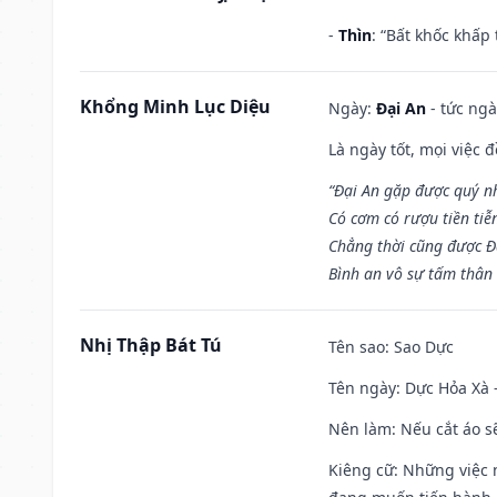
-
Thìn
: “Bất khốc khấp
Khổng Minh Lục Diệu
Ngày:
Đại An
- tức ngà
Là ngày tốt, mọi việc
“Đại An gặp được quý n
Có cơm có rượu tiền tiễ
Chẳng thời cũng được Đ
Bình an vô sự tấm thân
Nhị Thập Bát Tú
Tên sao
: Sao Dực
Tên ngày
: Dực Hỏa Xà 
Nên làm
: Nếu cắt áo s
Kiêng cữ
: Những việc 