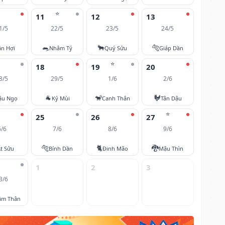
⭐
11
12
13
1/5
22/5
23/5
24/5
🐀
🐂
🐅
ân Hợi
Nhâm Tý
Quý Sửu
Giáp Dần
⭐
18
19
20
8/5
29/5
1/6
2/6
🐐
🐒
🐓
ậu Ngọ
Kỷ Mùi
Canh Thân
Tân Dậu
⭐
25
26
27
6/6
7/6
8/6
9/6
🐅
🐈
🐉
t Sửu
Bính Dần
Đinh Mão
Mậu Thìn
1
2
3
3/6
âm Thân