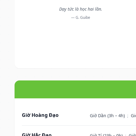
Dạy tức là học hai lần.
— G. Guibe
Giờ Hoàng Đạo
Giờ Dần (3h – 4h)
;
Gi
Giờ Hắc Đạo
Giờ Tí (23h – 0h)
;
Giờ