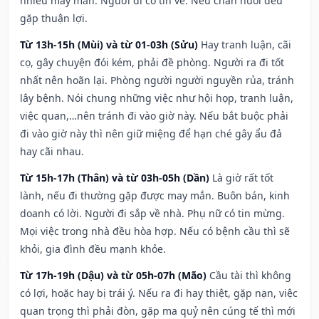
nhiều may mắn. Người đi có tin về. Nếu chăn nuôi đều
gặp thuận lợi.
Từ 13h-15h (Mùi) và từ 01-03h (Sửu)
Hay tranh luận, cãi
cọ, gây chuyện đói kém, phải đề phòng. Người ra đi tốt
nhất nên hoãn lại. Phòng người người nguyền rủa, tránh
lây bệnh. Nói chung những việc như hội họp, tranh luận,
việc quan,…nên tránh đi vào giờ này. Nếu bắt buộc phải
đi vào giờ này thì nên giữ miệng để hạn ché gây ẩu đả
hay cãi nhau.
Từ 15h-17h (Thân) và từ 03h-05h (Dần)
Là giờ rất tốt
lành, nếu đi thường gặp được may mắn. Buôn bán, kinh
doanh có lời. Người đi sắp về nhà. Phụ nữ có tin mừng.
Mọi việc trong nhà đều hòa hợp. Nếu có bệnh cầu thì sẽ
khỏi, gia đình đều mạnh khỏe.
Từ 17h-19h (Dậu) và từ 05h-07h (Mão)
Cầu tài thì không
có lợi, hoặc hay bị trái ý. Nếu ra đi hay thiệt, gặp nạn, việc
quan trọng thì phải đòn, gặp ma quỷ nên cúng tế thì mới