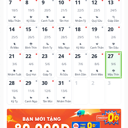
7
8
9
10
11
12
13
18/5
19/5
20/5
21/5
22/5
23/5
24/5
🐒
🐓
🐕
🐖
🐀
🐂
🐅
Mậu Thân
Kỷ Dậu
Canh Tuất
Tân Hợi
Nhâm Tý
Quý Sửu
Giáp Dần
14
15
16
17
18
19
20
25/5
26/5
27/5
28/5
29/5
1/6
2/6
🐈
🐉
🐍
🐎
🐐
🐒
🐓
Ất Mão
Bính Thìn
Đinh Tỵ
Mậu Ngọ
Kỷ Mùi
Canh Thân
Tân Dậu
21
22
23
24
25
26
27
3/6
4/6
5/6
6/6
7/6
8/6
9/6
🐕
🐖
🐀
🐂
🐅
🐈
🐉
Nhâm Tuất
Quý Hợi
Giáp Tý
Ất Sửu
Bính Dần
Đinh Mão
Mậu Thìn
28
29
30
31
1
2
3
10/6
11/6
12/6
13/6
🐍
🐎
🐐
🐒
Kỷ Tỵ
Canh Ngọ
Tân Mùi
Nhâm Thân