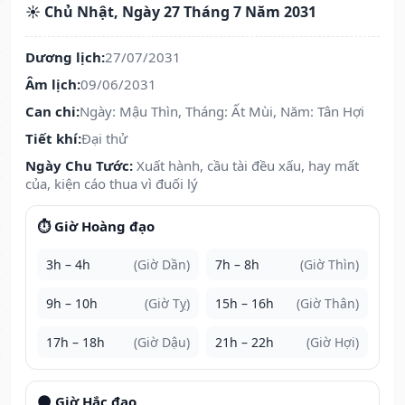
☀️ Chủ Nhật, Ngày 27 Tháng 7 Năm 2031
Dương lịch:
27/07/2031
Âm lịch:
09/06/2031
Can chi:
Ngày: Mậu Thìn, Tháng: Ất Mùi, Năm: Tân Hợi
Tiết khí:
Đại thử
Ngày Chu Tước:
Xuất hành, cầu tài đều xấu, hay mất
của, kiện cáo thua vì đuối lý
⏱️ Giờ Hoàng đạo
3h – 4h
(Giờ Dần)
7h – 8h
(Giờ Thìn)
9h – 10h
(Giờ Tỵ)
15h – 16h
(Giờ Thân)
17h – 18h
(Giờ Dậu)
21h – 22h
(Giờ Hợi)
🌑 Giờ Hắc đạo