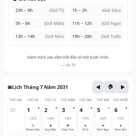
23h – 0h
(Giờ Tí)
1h – 2h
(Giờ Sửu)
5h – 6h
(Giờ Mão)
11h – 12h
(Giờ Ngọ)
13h – 14h
(Giờ Mùi)
19h – 20h
(Giờ Tuất)
Hành trình vạn dặm bắt đầu từ một bước chân.
— Lão Tử
Lịch Tháng 7 Năm 2031
THỨ HAI
THỨ BA
THỨ TƯ
THỨ NĂM
THỨ SÁU
THỨ BẢY
CHỦ NHẬT
30
1
2
3
4
5
6
12/5
13/5
14/5
15/5
16/5
17/5
🐅
🐈
🐉
🐍
🐎
🐐
Nhâm Dần
Quý Mão
Giáp Thìn
Ất Tỵ
Bính Ngọ
Đinh Mùi