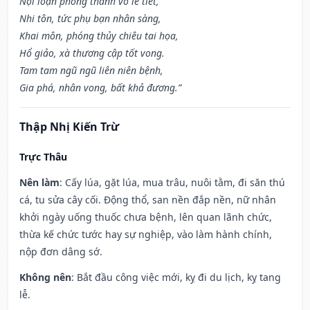
Nội loạn phong thanh vô lễ tiết,
Nhi tôn, tức phụ bạn nhân sàng,
Khai môn, phóng thủy chiêu tai họa,
Hổ giảo, xà thương cập tốt vong.
Tam tam ngũ ngũ liên niên bệnh,
Gia phá, nhân vong, bất khả đương.”
Thập Nhị Kiến Trừ
Trực Thâu
Nên làm
: Cấy lúa, gặt lúa, mua trâu, nuôi tằm, đi săn thú
cá, tu sửa cây cối. Động thổ, san nền đắp nền, nữ nhân
khởi ngày uống thuốc chưa bệnh, lên quan lãnh chức,
thừa kế chức tước hay sự nghiệp, vào làm hành chính,
nộp đơn dâng sớ.
Không nên
: Bắt đầu công việc mới, kỵ đi du lịch, kỵ tang
lễ.