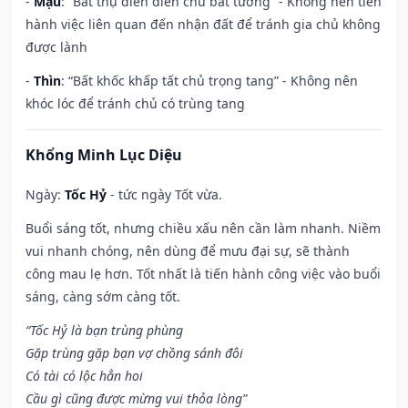
-
Mậu
: “Bất thụ điền điền chủ bất tường” - Không nên tiến
hành việc liên quan đến nhận đất để tránh gia chủ không
được lành
-
Thìn
: “Bất khốc khấp tất chủ trọng tang” - Không nên
khóc lóc để tránh chủ có trùng tang
Khổng Minh Lục Diệu
Ngày:
Tốc Hỷ
- tức ngày Tốt vừa.
Buổi sáng tốt, nhưng chiều xấu nên cần làm nhanh. Niềm
vui nhanh chóng, nên dùng để mưu đại sự, sẽ thành
công mau lẹ hơn. Tốt nhất là tiến hành công việc vào buổi
sáng, càng sớm càng tốt.
“Tốc Hỷ là bạn trùng phùng
Gặp trùng gặp bạn vợ chồng sánh đôi
Có tài có lộc hẳn hoi
Cầu gì cũng được mừng vui thỏa lòng”