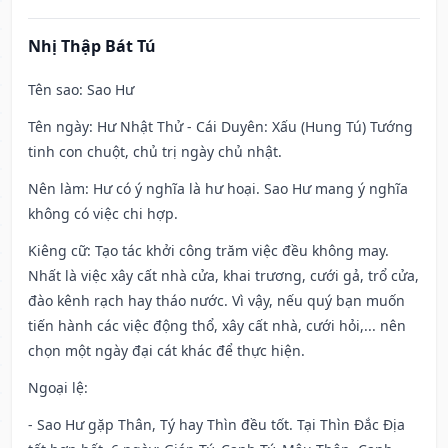
Nhị Thập Bát Tú
Tên sao
: Sao Hư
Tên ngày
: Hư Nhật Thử - Cái Duyên: Xấu (Hung Tú) Tướng
tinh con chuột, chủ trị ngày chủ nhật.
Nên làm
: Hư có ý nghĩa là hư hoại. Sao Hư mang ý nghĩa
không có việc chi hợp.
Kiêng cữ
: Tạo tác khởi công trăm việc đều không may.
Nhất là việc xây cất nhà cửa, khai trương, cưới gả, trổ cửa,
đào kênh rạch hay tháo nước. Vì vậy, nếu quý bạn muốn
tiến hành các việc động thổ, xây cất nhà, cưới hỏi,... nên
chọn một ngày đại cát khác để thực hiện.
Ngoại lệ
:
- Sao Hư gặp Thân, Tý hay Thìn đều tốt. Tại Thìn Đắc Địa