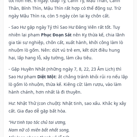
tốt hơn hết. 6 ngày: Giáp Tý, Canh Tý, Mậu Thân, Canh
Thân, Bính Thìn, Mậu Thìn rất hợp có thể động sự. Trừ
ngày Mậu Thìn ra, còn 5 ngày còn lại kỵ chôn cất.
- Sao Hư gặp ngày Tý thì Sao Hư Đăng Viên rất tốt. Tuy
nhiên lại phạm
Phục Đoạn Sát
nên Kỵ thừa kế, chia lãnh
gia tài sự nghiệp, chôn cất, xuất hành, khởi công làm lò
nhuộm lò gốm. Nên: dứt vú trẻ em, kết dứt điều hung
hại, lấp hang lỗ, xây tường, làm cầu tiêu.
- Gặp Huyền Nhật (những ngày 7, 8, 22, 23 Âm Lịch) thì
Sao Hư phạm
Diệt Một
: ắt chẳng tránh khỏi rủi ro nếu lập
lò gốm lò nhuộm, thừa kế. Kiêng cữ: làm rượu, vào làm
hành chánh, hơn nhất là đi thuyền.
Hư: Nhật Thử (con chuột): Nhật tinh, sao xấu. Khắc kỵ xây
cất. Gia đạo dễ gặp bất hòa.
“Hư tinh tạo tác chủ tai ương,
Nam nữ cô miên bất nhất song,