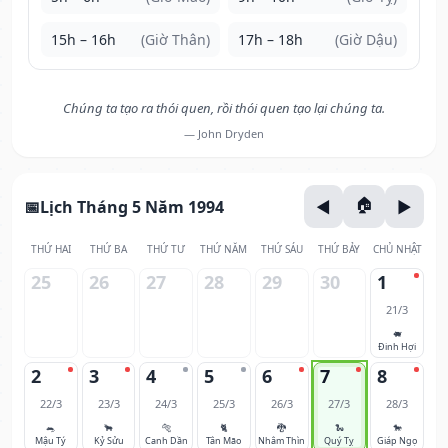
15h – 16h
(Giờ Thân)
17h – 18h
(Giờ Dậu)
Chúng ta tạo ra thói quen, rồi thói quen tạo lại chúng ta.
— John Dryden
Lịch Tháng 5 Năm 1994
THỨ HAI
THỨ BA
THỨ TƯ
THỨ NĂM
THỨ SÁU
THỨ BẢY
CHỦ NHẬT
25
26
27
28
29
30
1
21/3
🐖
Đinh Hợi
2
3
4
5
6
7
8
22/3
23/3
24/3
25/3
26/3
27/3
28/3
🐀
🐂
🐅
🐈
🐉
🐍
🐎
Mậu Tý
Kỷ Sửu
Canh Dần
Tân Mão
Nhâm Thìn
Quý Tỵ
Giáp Ngọ