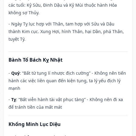
các tuổi: Kỷ Sửu, Đinh Dậu và Kỷ Mùi thuộc hành Hỏa
không sợ Thủy.
- Ngày Tỵ lục hợp với Thân, tam hợp với Sửu và Dậu
thành Kim cục. Xung Hợi, hình Thân, hại Dần, phá Thân,
tuyệt Tý.
Bành Tổ Bách Kỵ Nhật
-
Quý
: “Bất từ tụng lí nhược địch cường” - Không nên tiến
hành các việc liên quan đến kiện tụng, ta lý yếu địch lý
mạnh
-
Tỵ
: “Bất viễn hành tài vật phục tàng” - Không nên đi xa
để tránh tiền của mất mát
Khổng Minh Lục Diệu