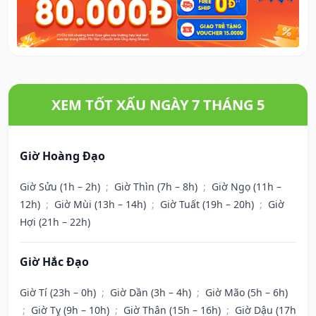
XEM TỐT XẤU NGÀY 7 THÁNG 5
Giờ Hoàng Đạo
Giờ Sửu (1h – 2h)
;
Giờ Thìn (7h – 8h)
;
Giờ Ngọ (11h –
12h)
;
Giờ Mùi (13h – 14h)
;
Giờ Tuất (19h – 20h)
;
Giờ
Hợi (21h – 22h)
Giờ Hắc Đạo
Giờ Tí (23h – 0h)
;
Giờ Dần (3h – 4h)
;
Giờ Mão (5h – 6h)
;
Giờ Tỵ (9h – 10h)
;
Giờ Thân (15h – 16h)
;
Giờ Dậu (17h