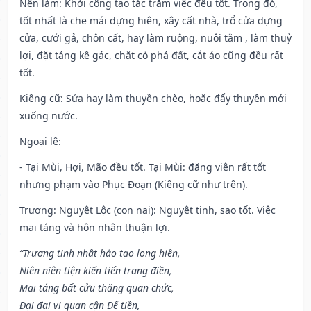
Nên làm
: Khởi công tạo tác trăm việc đều tốt. Trong đó,
tốt nhất là che mái dựng hiên, xây cất nhà, trổ cửa dựng
cửa, cưới gả, chôn cất, hay làm ruộng, nuôi tằm , làm thuỷ
lợi, đặt táng kê gác, chặt cỏ phá đất, cắt áo cũng đều rất
tốt.
Kiêng cữ
: Sửa hay làm thuyền chèo, hoặc đẩy thuyền mới
xuống nước.
Ngoại lệ
:
- Tại Mùi, Hợi, Mão đều tốt. Tại Mùi: đăng viên rất tốt
nhưng phạm vào Phục Đoạn (Kiêng cữ như trên).
Trương: Nguyệt Lộc (con nai): Nguyệt tinh, sao tốt. Việc
mai táng và hôn nhân thuận lợi.
“Trương tinh nhật hảo tạo long hiên,
Niên niên tiện kiến tiến trang điền,
Mai táng bất cửu thăng quan chức,
Đại đại vi quan cận Đế tiền,