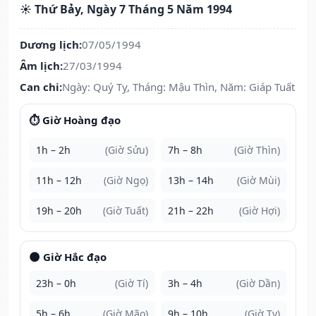
☀️ Thứ Bảy, Ngày 7 Tháng 5 Năm 1994
Dương lịch:
07/05/1994
Âm lịch:
27/03/1994
Can chi:
Ngày: Quý Tỵ, Tháng: Mậu Thìn, Năm: Giáp Tuất
⏱️ Giờ Hoàng đạo
1h – 2h
(Giờ Sửu)
7h – 8h
(Giờ Thìn)
11h – 12h
(Giờ Ngọ)
13h – 14h
(Giờ Mùi)
19h – 20h
(Giờ Tuất)
21h – 22h
(Giờ Hợi)
🌑 Giờ Hắc đạo
23h – 0h
(Giờ Tí)
3h – 4h
(Giờ Dần)
5h – 6h
(Giờ Mão)
9h – 10h
(Giờ Tỵ)