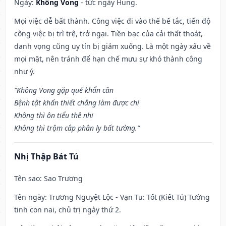
Ngày:
Không Vong
- tức ngày Hung.
Mọi việc dễ bất thành. Công việc đi vào thế bế tắc, tiến độ
công việc bị trì trệ, trở ngại. Tiền bạc của cải thất thoát,
danh vọng cũng uy tín bị giảm xuống. Là một ngày xấu về
mọi mặt, nên tránh để hạn chế mưu sự khó thành công
như ý.
“Không Vong gặp quẻ khẩn cần
Bệnh tật khẩn thiết chẳng làm được chi
Không thì ôn tiểu thê nhi
Không thì trộm cắp phân ly bất tường.”
Nhị Thập Bát Tú
Tên sao
: Sao Trương
Tên ngày
: Trương Nguyệt Lộc - Vạn Tu: Tốt (Kiết Tú) Tướng
tinh con nai, chủ trị ngày thứ 2.