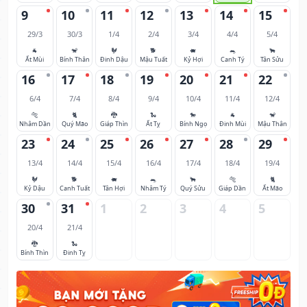
9
10
11
12
13
14
15
29/3
30/3
1/4
2/4
3/4
4/4
5/4
🐐
🐒
🐓
🐕
🐖
🐀
🐂
Ất Mùi
Bính Thân
Đinh Dậu
Mậu Tuất
Kỷ Hợi
Canh Tý
Tân Sửu
16
17
18
19
20
21
22
6/4
7/4
8/4
9/4
10/4
11/4
12/4
🐅
🐈
🐉
🐍
🐎
🐐
🐒
Nhâm Dần
Quý Mão
Giáp Thìn
Ất Tỵ
Bính Ngọ
Đinh Mùi
Mậu Thân
23
24
25
26
27
28
29
13/4
14/4
15/4
16/4
17/4
18/4
19/4
🐓
🐕
🐖
🐀
🐂
🐅
🐈
Kỷ Dậu
Canh Tuất
Tân Hợi
Nhâm Tý
Quý Sửu
Giáp Dần
Ất Mão
30
31
1
2
3
4
5
20/4
21/4
🐉
🐍
Bính Thìn
Đinh Tỵ