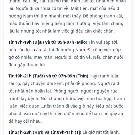
thành, cầu lộc, cầu tài mờ mịt. Kiện cáo tốt nhất nên hoãn
lại. Người đi xa chưa có tin về. Mất tiền, mất của nếu đi
hướng Nam thì tìm nhanh mới thấy. Đề phòng tranh cãi,
mâu thuẫn hay miệng tiếng tầm thường. Việc làm chậm,
lâu la nhưng tốt nhất làm việc gì đều cần chắc chắn.
Từ 17h-19h (Dậu) và từ 05h-07h (Mão)
Tin vui sắp tới,
nếu cầu lộc, cầu tài thì đi hướng Nam. Đi công việc gặp
gỡ có nhiều may mắn. Người đi có tin về. Nếu chăn nuôi
đều gặp thuận lợi.
Từ 19h-21h (Tuất) và từ 07h-09h (Thìn)
Hay tranh luận,
cãi cọ, gây chuyện đói kém, phải đề phòng. Người ra đi
tốt nhất nên hoãn lại. Phòng người người nguyền rủa,
tránh lây bệnh. Nói chung những việc như hội họp, tranh
luận, việc quan,…nên tránh đi vào giờ này. Nếu bắt buộc
phải đi vào giờ này thì nên giữ miệng để hạn ché gây ẩu
đả hay cãi nhau.
Từ 21h-23h (Hợi) và từ 09h-11h (Tị)
Là giờ rất tốt lành,