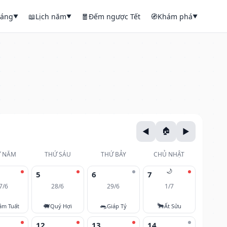
háng
📖
Lịch năm
🧧
Đếm ngược Tết
🧭
Khám phá
▼
▼
▼
 NĂM
THỨ SÁU
THỨ BẢY
CHỦ NHẬT
🌙
5
6
7
7/6
28/6
29/6
1/7
🐖
🐀
🐂
âm Tuất
Quý Hợi
Giáp Tý
Ất Sửu
12
13
14