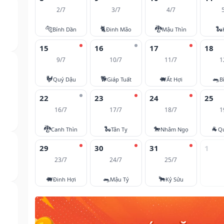
2/7
3/7
4/7
🐅
🐈
🐉
🐍
Bính Dần
Đinh Mão
Mậu Thìn
15
16
17
18
9/7
10/7
11/7
1
🐓
🐕
🐖
🐀
Quý Dậu
Giáp Tuất
Ất Hợi
B
22
23
24
25
16/7
17/7
18/7
1
🐉
🐍
🐎
🐐
Canh Thìn
Tân Tỵ
Nhâm Ngọ
Q
29
30
31
1
23/7
24/7
25/7
🐖
🐀
🐂
Đinh Hợi
Mậu Tý
Kỷ Sửu