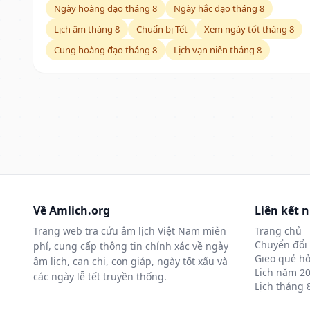
Ngày hoàng đạo tháng 8
Ngày hắc đạo tháng 8
Lịch âm tháng 8
Chuẩn bị Tết
Xem ngày tốt tháng 8
Cung hoàng đạo tháng 8
Lịch vạn niên tháng 8
Về Amlich.org
Liên kết 
Trang web tra cứu âm lịch Việt Nam miễn
Trang chủ
Chuyển đổi 
phí, cung cấp thông tin chính xác về ngày
Gieo quẻ hỏ
âm lịch, can chi, con giáp, ngày tốt xấu và
Lịch năm 2
các ngày lễ tết truyền thống.
Lịch tháng 