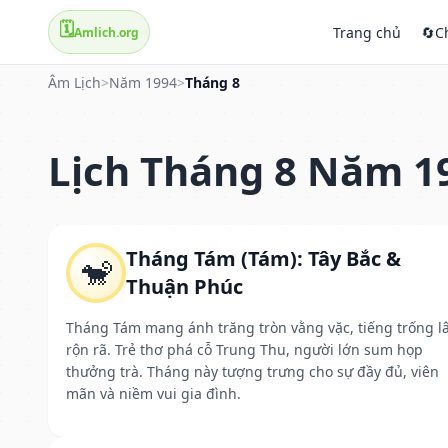
🗓️
Trang chủ
🔄
C
Amlich.org
Âm Lịch
>
Năm 1994
>
Tháng 8
Lịch Tháng 8 Năm 1
Tháng Tám (Tám): Tây Bắc &
🐒
Thuận Phúc
Tháng Tám mang ánh trăng tròn vằng vặc, tiếng trống l
rộn rã. Trẻ thơ phá cỗ Trung Thu, người lớn sum họp
thưởng trà. Tháng này tượng trưng cho sự đầy đủ, viên
mãn và niềm vui gia đình.