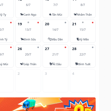
5/7
6/7
7/7
8/7
🐎
🐐
🐒
Kỷ Tỵ
Canh Ngọ
Tân Mùi
Nhâm Thân
⭐
⭐
19
20
21
2/7
13/7
14/7
15/7
🐂
🐅
🐈
ính Tý
Đinh Sửu
Mậu Dần
Kỷ Mão
26
27
28
9/7
20/7
21/7
22/7
🐒
🐓
🐕
uý Mùi
Giáp Thân
Ất Dậu
Bính Tuất
2
3
4