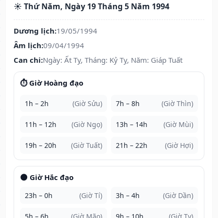
☀️ Thứ Năm, Ngày 19 Tháng 5 Năm 1994
Dương lịch:
19/05/1994
Âm lịch:
09/04/1994
Can chi:
Ngày: Ất Tỵ, Tháng: Kỷ Tỵ, Năm: Giáp Tuất
⏱️ Giờ Hoàng đạo
1h – 2h
(Giờ Sửu)
7h – 8h
(Giờ Thìn)
11h – 12h
(Giờ Ngọ)
13h – 14h
(Giờ Mùi)
19h – 20h
(Giờ Tuất)
21h – 22h
(Giờ Hợi)
🌑 Giờ Hắc đạo
23h – 0h
(Giờ Tí)
3h – 4h
(Giờ Dần)
5h – 6h
(Giờ Mão)
9h – 10h
(Giờ Tỵ)