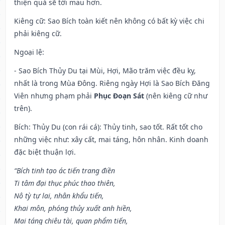
thiện quả sẽ tới mau hơn.
Kiêng cữ
: Sao Bích toàn kiết nên không có bất kỳ việc chi
phải kiêng cữ.
Ngoại lệ
:
- Sao Bích Thủy Du tại Mùi, Hợi, Mão trăm việc đều kỵ,
nhất là trong Mùa Đông. Riêng ngày Hợi là Sao Bích Đăng
Viên nhưng phạm phải
Phục Đoạn Sát
(nên kiêng cữ như
trên).
Bích: Thủy Du (con rái cá): Thủy tinh, sao tốt. Rất tốt cho
những việc như: xây cất, mai táng, hôn nhân. Kinh doanh
đặc biệt thuận lợi.
“Bích tinh tạo ác tiến trang điền
Ti tâm đại thục phúc thao thiên,
Nô tỳ tự lai, nhân khẩu tiến,
Khai môn, phóng thủy xuất anh hiền,
Mai táng chiêu tài, quan phẩm tiến,