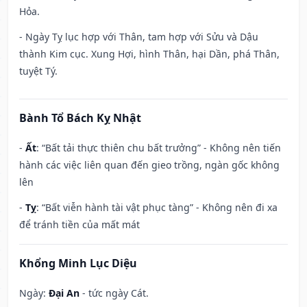
Hỏa.
- Ngày Tỵ lục hợp với Thân, tam hợp với Sửu và Dậu
thành Kim cục. Xung Hợi, hình Thân, hại Dần, phá Thân,
tuyệt Tý.
Bành Tổ Bách Kỵ Nhật
-
Ất
: “Bất tải thực thiên chu bất trưởng” - Không nên tiến
hành các việc liên quan đến gieo trồng, ngàn gốc không
lên
-
Tỵ
: “Bất viễn hành tài vật phục tàng” - Không nên đi xa
để tránh tiền của mất mát
Khổng Minh Lục Diệu
Ngày:
Đại An
- tức ngày Cát.