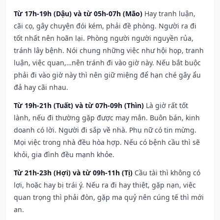
Từ 17h-19h (Dậu) và từ 05h-07h (Mão)
Hay tranh luận,
cãi cọ, gây chuyện đói kém, phải đề phòng. Người ra đi
tốt nhất nên hoãn lại. Phòng người người nguyền rủa,
tránh lây bệnh. Nói chung những việc như hội họp, tranh
luận, việc quan,…nên tránh đi vào giờ này. Nếu bắt buộc
phải đi vào giờ này thì nên giữ miệng để hạn ché gây ẩu
đả hay cãi nhau.
Từ 19h-21h (Tuất) và từ 07h-09h (Thìn)
Là giờ rất tốt
lành, nếu đi thường gặp được may mắn. Buôn bán, kinh
doanh có lời. Người đi sắp về nhà. Phụ nữ có tin mừng.
Mọi việc trong nhà đều hòa hợp. Nếu có bệnh cầu thì sẽ
khỏi, gia đình đều mạnh khỏe.
Từ 21h-23h (Hợi) và từ 09h-11h (Tị)
Cầu tài thì không có
lợi, hoặc hay bị trái ý. Nếu ra đi hay thiệt, gặp nạn, việc
quan trọng thì phải đòn, gặp ma quỷ nên cúng tế thì mới
an.