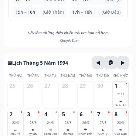
15h – 16h
(Giờ Thân)
17h – 18h
(Giờ Dậu)
Hãy làm những điều khiến trái tim bạn nở hoa.
— Khuyết Danh
Lịch Tháng 5 Năm 1994
THỨ HAI
THỨ BA
THỨ TƯ
THỨ NĂM
THỨ SÁU
THỨ BẢY
CHỦ NHẬT
25
26
27
28
29
30
1
21/3
🐖
Đinh Hợi
2
3
4
5
6
7
8
22/3
23/3
24/3
25/3
26/3
27/3
28/3
🐀
🐂
🐅
🐈
🐉
🐍
🐎
Mậu Tý
Kỷ Sửu
Canh Dần
Tân Mão
Nhâm Thìn
Quý Tỵ
Giáp Ngọ