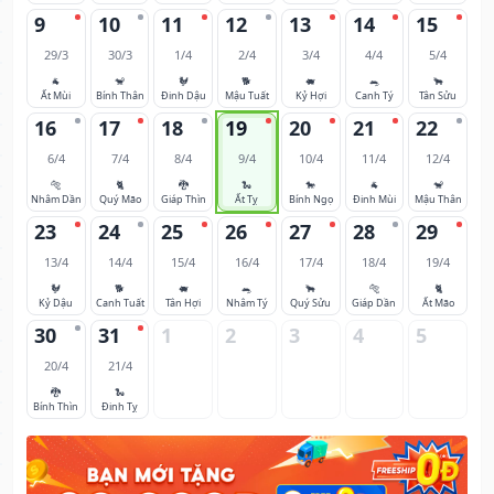
9
10
11
12
13
14
15
29/3
30/3
1/4
2/4
3/4
4/4
5/4
🐐
🐒
🐓
🐕
🐖
🐀
🐂
Ất Mùi
Bính Thân
Đinh Dậu
Mậu Tuất
Kỷ Hợi
Canh Tý
Tân Sửu
16
17
18
19
20
21
22
6/4
7/4
8/4
9/4
10/4
11/4
12/4
🐅
🐈
🐉
🐍
🐎
🐐
🐒
Nhâm Dần
Quý Mão
Giáp Thìn
Ất Tỵ
Bính Ngọ
Đinh Mùi
Mậu Thân
23
24
25
26
27
28
29
13/4
14/4
15/4
16/4
17/4
18/4
19/4
🐓
🐕
🐖
🐀
🐂
🐅
🐈
Kỷ Dậu
Canh Tuất
Tân Hợi
Nhâm Tý
Quý Sửu
Giáp Dần
Ất Mão
30
31
1
2
3
4
5
20/4
21/4
🐉
🐍
Bính Thìn
Đinh Tỵ