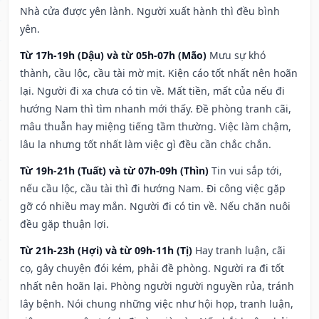
Nhà cửa được yên lành. Người xuất hành thì đều bình
yên.
Từ 17h-19h (Dậu) và từ 05h-07h (Mão)
Mưu sự khó
thành, cầu lộc, cầu tài mờ mịt. Kiện cáo tốt nhất nên hoãn
lại. Người đi xa chưa có tin về. Mất tiền, mất của nếu đi
hướng Nam thì tìm nhanh mới thấy. Đề phòng tranh cãi,
mâu thuẫn hay miệng tiếng tầm thường. Việc làm chậm,
lâu la nhưng tốt nhất làm việc gì đều cần chắc chắn.
Từ 19h-21h (Tuất) và từ 07h-09h (Thìn)
Tin vui sắp tới,
nếu cầu lộc, cầu tài thì đi hướng Nam. Đi công việc gặp
gỡ có nhiều may mắn. Người đi có tin về. Nếu chăn nuôi
đều gặp thuận lợi.
Từ 21h-23h (Hợi) và từ 09h-11h (Tị)
Hay tranh luận, cãi
cọ, gây chuyện đói kém, phải đề phòng. Người ra đi tốt
nhất nên hoãn lại. Phòng người người nguyền rủa, tránh
lây bệnh. Nói chung những việc như hội họp, tranh luận,