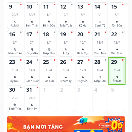
9
10
11
12
13
14
15
29/3
30/3
1/4
2/4
3/4
4/4
5/4
🐐
🐒
🐓
🐕
🐖
🐀
🐂
Ất Mùi
Bính Thân
Đinh Dậu
Mậu Tuất
Kỷ Hợi
Canh Tý
Tân Sửu
16
17
18
19
20
21
22
6/4
7/4
8/4
9/4
10/4
11/4
12/4
🐅
🐈
🐉
🐍
🐎
🐐
🐒
Nhâm Dần
Quý Mão
Giáp Thìn
Ất Tỵ
Bính Ngọ
Đinh Mùi
Mậu Thân
23
24
25
26
27
28
29
13/4
14/4
15/4
16/4
17/4
18/4
19/4
🐓
🐕
🐖
🐀
🐂
🐅
🐈
Kỷ Dậu
Canh Tuất
Tân Hợi
Nhâm Tý
Quý Sửu
Giáp Dần
Ất Mão
30
31
1
2
3
4
5
20/4
21/4
🐉
🐍
Bính Thìn
Đinh Tỵ