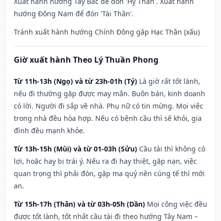
Xuất hành hướng Tây Bắc để đón 'Hỷ Thần'. Xuất hành
hướng Đông Nam để đón 'Tài Thần'.
Tránh xuất hành hướng Chính Đông gặp Hạc Thần (xấu)
Giờ xuất hành Theo Lý Thuần Phong
Từ 11h-13h (Ngọ) và từ 23h-01h (Tý)
Là giờ rất tốt lành,
nếu đi thường gặp được may mắn. Buôn bán, kinh doanh
có lời. Người đi sắp về nhà. Phụ nữ có tin mừng. Mọi việc
trong nhà đều hòa hợp. Nếu có bệnh cầu thì sẽ khỏi, gia
đình đều mạnh khỏe.
Từ 13h-15h (Mùi) và từ 01-03h (Sửu)
Cầu tài thì không có
lợi, hoặc hay bị trái ý. Nếu ra đi hay thiệt, gặp nạn, việc
quan trọng thì phải đòn, gặp ma quỷ nên cúng tế thì mới
an.
Từ 15h-17h (Thân) và từ 03h-05h (Dần)
Mọi công việc đều
được tốt lành, tốt nhất cầu tài đi theo hướng Tây Nam –