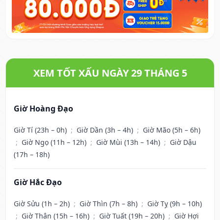
XEM TỐT XẤU NGÀY 29 THÁNG 5
Giờ Hoàng Đạo
Giờ Tí (23h – 0h)
;
Giờ Dần (3h – 4h)
;
Giờ Mão (5h – 6h)
;
Giờ Ngọ (11h – 12h)
;
Giờ Mùi (13h – 14h)
;
Giờ Dậu
(17h – 18h)
Giờ Hắc Đạo
Giờ Sửu (1h – 2h)
;
Giờ Thìn (7h – 8h)
;
Giờ Tỵ (9h – 10h)
;
Giờ Thân (15h – 16h)
;
Giờ Tuất (19h – 20h)
;
Giờ Hợi