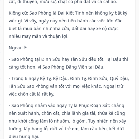
cất, đi thuyền, mưu sự, chặt cỏ phá đất và cả cắt áo.
Kiêng cữ
: Sao Phòng là Đại Kiết Tinh nên không kỵ bất kỳ
việc gì. Vì vậy, ngày này nên tiến hành các việc lớn đặc
biệt là mua bán như nhà cửa, đất đai hay xe cộ được
nhiều may mắn và thuận lợi.
Ngoại lệ
:
- Sao Phòng tại Đinh Sửu hay Tân Sửu đều tốt. Tại Dậu thì
càng tốt hơn, vì Sao Phòng Đăng Viên tại Dậu.
- Trong 6 ngày Kỷ Tỵ, Kỷ Dậu, Đinh Tỵ, Đinh Sửu, Quý Dậu,
Tân Sửu Sao Phòng vẫn tốt với mọi việc khác. Ngoại trừ
việc chôn cất là rất kỵ.
- Sao Phòng nhằm vào ngày Tỵ là Phục Đoạn Sát: chẳng
nên xuất hành, chôn cất, chia lãnh gia tài, thừa kế cũng
như khởi công làm lò nhuộm, lò gốm. Tuy nhiên nên xây
tường, lấp hang lỗ, dứt vú trẻ em, làm cầu tiêu, kết dứt
điều hung hại.