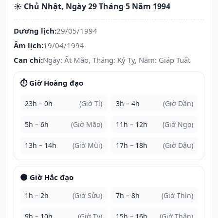
☀️ Chủ Nhật, Ngày 29 Tháng 5 Năm 1994
Dương lịch:
29/05/1994
Âm lịch:
19/04/1994
Can chi:
Ngày: Ất Mão, Tháng: Kỷ Tỵ, Năm: Giáp Tuất
⏱️ Giờ Hoàng đạo
23h – 0h
(Giờ Tí)
3h – 4h
(Giờ Dần)
5h – 6h
(Giờ Mão)
11h – 12h
(Giờ Ngọ)
13h – 14h
(Giờ Mùi)
17h – 18h
(Giờ Dậu)
🌑 Giờ Hắc đạo
1h – 2h
(Giờ Sửu)
7h – 8h
(Giờ Thìn)
9h – 10h
(Giờ Tỵ)
15h – 16h
(Giờ Thân)