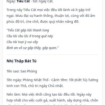
Ngày:
Tiểu Cát
- tức ngày Cát.
Trong này Tiểu Cát mọi việc đều tốt lành và ít gặp trở
ngại. Mưu đại sự hanh thông, thuận lợi, cùng với đó âm
phúc độ trì, che chở, được quý nhân nâng đỡ.
“Tiểu Cát gặp hội thanh long
Cầu tài cầu lộc ở trong quẻ này
Cầu tài toại ý vui vầy
Bình an vô sự gặp thầy, gặp quen.”
Nhị Thập Bát Tú
Tên sao
: Sao Phòng
Tên ngày
: Phòng Nhật Thố - Cảnh Yêm: Tốt (Kiết Tú) Tướng
tinh con Thỏ, chủ trị ngày Chủ nhật.
Nên làm
: Mọi việc khởi công tạo tác đều tốt. Ngày này
hợp nhất cho việc cưới gả, xuất hành, xây dựng nhà, chôn