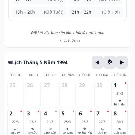
19h – 20h
(Giờ Tuất)
21h – 22h
(Giờ Hợi)
Đôi khi việc bạn cần làm nhất là nghỉ ngơi.
— Khuyết Danh
Lịch Tháng 5 Năm 1994
THỨ HAI
THỨ BA
THỨ TƯ
THỨ NĂM
THỨ SÁU
THỨ BẢY
CHỦ NHẬT
25
26
27
28
29
30
1
21/3
🐖
Đinh Hợi
2
3
4
5
6
7
8
22/3
23/3
24/3
25/3
26/3
27/3
28/3
🐀
🐂
🐅
🐈
🐉
🐍
🐎
Mậu Tý
Kỷ Sửu
Canh Dần
Tân Mão
Nhâm Thìn
Quý Tỵ
Giáp Ngọ