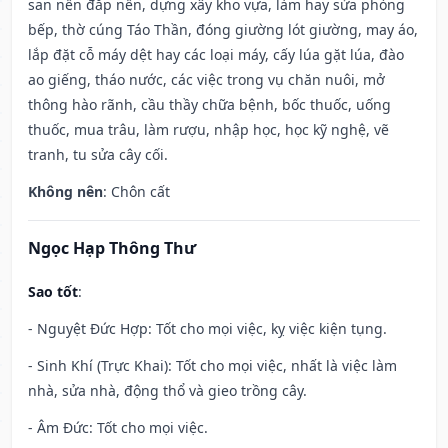
san nền đắp nền, dựng xây kho vựa, làm hay sửa phòng
bếp, thờ cúng Táo Thần, đóng giường lót giường, may áo,
lắp đặt cỗ máy dệt hay các loại máy, cấy lúa gặt lúa, đào
ao giếng, tháo nước, các việc trong vụ chăn nuôi, mở
thông hào rãnh, cầu thầy chữa bệnh, bốc thuốc, uống
thuốc, mua trâu, làm rượu, nhập học, học kỹ nghệ, vẽ
tranh, tu sửa cây cối.
Không nên
: Chôn cất
Ngọc Hạp Thông Thư
Sao tốt
:
- Nguyệt Đức Hợp: Tốt cho mọi việc, kỵ việc kiện tụng.
- Sinh Khí (Trực Khai): Tốt cho mọi việc, nhất là việc làm
nhà, sửa nhà, động thổ và gieo trồng cây.
- Âm Đức: Tốt cho mọi việc.