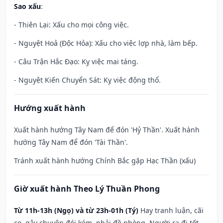
Sao xấu
:
- Thiên Lại: Xấu cho mọi công việc.
- Nguyệt Hoả (Độc Hỏa): Xấu cho việc lợp nhà, làm bếp.
- Câu Trận Hắc Đạo: Kỵ việc mai táng.
- Nguyệt Kiến Chuyển Sát: Kỵ việc động thổ.
Hướng xuất hành
Xuất hành hướng Tây Nam để đón 'Hỷ Thần'. Xuất hành
hướng Tây Nam để đón 'Tài Thần'.
Tránh xuất hành hướng Chính Bắc gặp Hạc Thần (xấu)
Giờ xuất hành Theo Lý Thuần Phong
Từ 11h-13h (Ngọ) và từ 23h-01h (Tý)
Hay tranh luận, cãi
cọ, gây chuyện đói kém, phải đề phòng. Người ra đi tốt