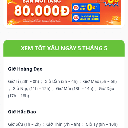
XEM TỐT XẤU NGÀY 5 THÁNG 5
Giờ Hoàng Đạo
Giờ Tí (23h – 0h)
;
Giờ Dần (3h – 4h)
;
Giờ Mão (5h – 6h)
;
Giờ Ngọ (11h – 12h)
;
Giờ Mùi (13h – 14h)
;
Giờ Dậu
(17h – 18h)
Giờ Hắc Đạo
Giờ Sửu (1h – 2h)
;
Giờ Thìn (7h – 8h)
;
Giờ Tỵ (9h – 10h)