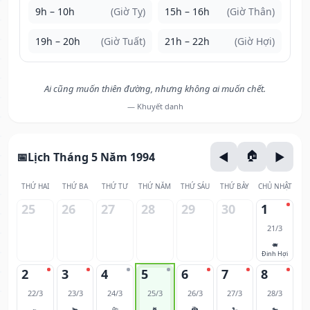
9h – 10h
(Giờ Tỵ)
15h – 16h
(Giờ Thân)
19h – 20h
(Giờ Tuất)
21h – 22h
(Giờ Hợi)
Ai cũng muốn thiên đường, nhưng không ai muốn chết.
— Khuyết danh
Lịch Tháng 5 Năm 1994
THỨ HAI
THỨ BA
THỨ TƯ
THỨ NĂM
THỨ SÁU
THỨ BẢY
CHỦ NHẬT
25
26
27
28
29
30
1
21/3
🐖
Đinh Hợi
2
3
4
5
6
7
8
22/3
23/3
24/3
25/3
26/3
27/3
28/3
🐀
🐂
🐅
🐈
🐉
🐍
🐎