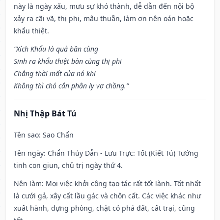
này là ngày xấu, mưu sự khó thành, dễ dẫn đến nội bộ
xảy ra cãi vã, thị phi, mâu thuẫn, làm ơn nên oán hoặc
khẩu thiệt.
“Xích Khẩu là quả bần cùng
Sinh ra khẩu thiệt bàn cùng thị phi
Chẳng thời mất của nó khi
Không thì chó cắn phân ly vợ chồng.”
Nhị Thập Bát Tú
Tên sao
: Sao Chẩn
Tên ngày
: Chẩn Thủy Dẫn - Lưu Trực: Tốt (Kiết Tú) Tướng
tinh con giun, chủ trị ngày thứ 4.
Nên làm
: Mọi việc khởi công tạo tác rất tốt lành. Tốt nhất
là cưới gả, xây cất lầu gác và chôn cất. Các việc khác như
xuất hành, dựng phòng, chặt cỏ phá đất, cất trại, cũng