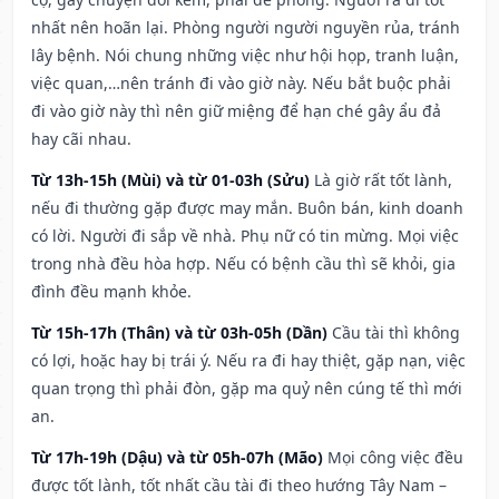
nhất nên hoãn lại. Phòng người người nguyền rủa, tránh
lây bệnh. Nói chung những việc như hội họp, tranh luận,
việc quan,…nên tránh đi vào giờ này. Nếu bắt buộc phải
đi vào giờ này thì nên giữ miệng để hạn ché gây ẩu đả
hay cãi nhau.
Từ 13h-15h (Mùi) và từ 01-03h (Sửu)
Là giờ rất tốt lành,
nếu đi thường gặp được may mắn. Buôn bán, kinh doanh
có lời. Người đi sắp về nhà. Phụ nữ có tin mừng. Mọi việc
trong nhà đều hòa hợp. Nếu có bệnh cầu thì sẽ khỏi, gia
đình đều mạnh khỏe.
Từ 15h-17h (Thân) và từ 03h-05h (Dần)
Cầu tài thì không
có lợi, hoặc hay bị trái ý. Nếu ra đi hay thiệt, gặp nạn, việc
quan trọng thì phải đòn, gặp ma quỷ nên cúng tế thì mới
an.
Từ 17h-19h (Dậu) và từ 05h-07h (Mão)
Mọi công việc đều
được tốt lành, tốt nhất cầu tài đi theo hướng Tây Nam –