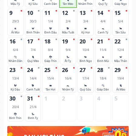
Mậu Tý
Kỷ Sửu
Canh Dần
Tân Mão
Nhâm Thìn
Quý Tỵ
Giáp Ngọ
9
10
11
12
13
14
15
29/3
30/3
1/4
2/4
3/4
4/4
5/4
🐐
🐒
🐓
🐕
🐖
🐀
🐂
Ất Mùi
Bính Thân
Đinh Dậu
Mậu Tuất
Kỷ Hợi
Canh Tý
Tân Sửu
16
17
18
19
20
21
22
6/4
7/4
8/4
9/4
10/4
11/4
12/4
🐅
🐈
🐉
🐍
🐎
🐐
🐒
Nhâm Dần
Quý Mão
Giáp Thìn
Ất Tỵ
Bính Ngọ
Đinh Mùi
Mậu Thân
23
24
25
26
27
28
29
13/4
14/4
15/4
16/4
17/4
18/4
19/4
🐓
🐕
🐖
🐀
🐂
🐅
🐈
Kỷ Dậu
Canh Tuất
Tân Hợi
Nhâm Tý
Quý Sửu
Giáp Dần
Ất Mão
30
31
1
2
3
4
5
20/4
21/4
🐉
🐍
Bính Thìn
Đinh Tỵ