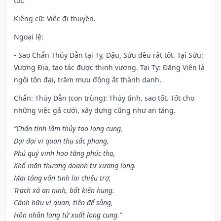
tốt.
Kiêng cữ
: Việc đi thuyền.
Ngoại lệ
:
- Sao Chẩn Thủy Dẫn tại Tỵ, Dậu, Sửu đều rất tốt. Tại Sửu:
Vượng Địa, tạo tác được thịnh vượng. Tại Tỵ: Đăng Viên là
ngôi tôn đại, trăm mưu động ắt thành danh.
Chẩn: Thủy Dẫn (con trùng): Thủy tinh, sao tốt. Tốt cho
những việc gả cưới, xây dựng cũng như an táng.
“Chẩn tinh lâm thủy tạo long cung,
Đại đại vi quan thụ sắc phong,
Phú quý vinh hoa tăng phúc thọ,
Khố mãn thương doanh tự xương long.
Mai táng văn tinh lai chiếu trợ,
Trạch xá an ninh, bất kiến hung.
Cánh hữu vi quan, tiên đế sủng,
Hôn nhân long tử xuất long cung.”