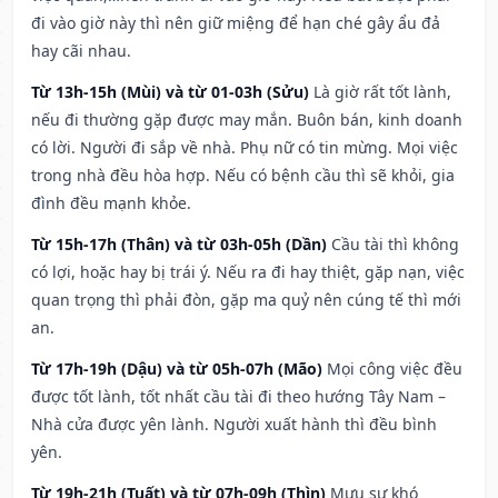
đi vào giờ này thì nên giữ miệng để hạn ché gây ẩu đả
hay cãi nhau.
Từ 13h-15h (Mùi) và từ 01-03h (Sửu)
Là giờ rất tốt lành,
nếu đi thường gặp được may mắn. Buôn bán, kinh doanh
có lời. Người đi sắp về nhà. Phụ nữ có tin mừng. Mọi việc
trong nhà đều hòa hợp. Nếu có bệnh cầu thì sẽ khỏi, gia
đình đều mạnh khỏe.
Từ 15h-17h (Thân) và từ 03h-05h (Dần)
Cầu tài thì không
có lợi, hoặc hay bị trái ý. Nếu ra đi hay thiệt, gặp nạn, việc
quan trọng thì phải đòn, gặp ma quỷ nên cúng tế thì mới
an.
Từ 17h-19h (Dậu) và từ 05h-07h (Mão)
Mọi công việc đều
được tốt lành, tốt nhất cầu tài đi theo hướng Tây Nam –
Nhà cửa được yên lành. Người xuất hành thì đều bình
yên.
Từ 19h-21h (Tuất) và từ 07h-09h (Thìn)
Mưu sự khó