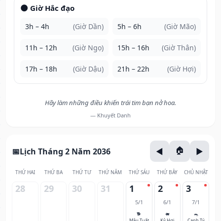
🌑 Giờ Hắc đạo
3h – 4h
(Giờ Dần)
5h – 6h
(Giờ Mão)
11h – 12h
(Giờ Ngọ)
15h – 16h
(Giờ Thân)
17h – 18h
(Giờ Dậu)
21h – 22h
(Giờ Hợi)
Hãy làm những điều khiến trái tim bạn nở hoa.
— Khuyết Danh
Lịch Tháng 2 Năm 2036
THỨ HAI
THỨ BA
THỨ TƯ
THỨ NĂM
THỨ SÁU
THỨ BẢY
CHỦ NHẬT
28
29
30
31
1
2
3
5/1
6/1
7/1
🐕
🐖
🐀
Mậu Tuất
Kỷ Hợi
Canh Tý