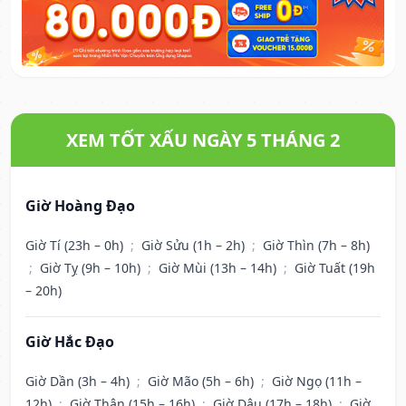
XEM TỐT XẤU NGÀY 5 THÁNG 2
Giờ Hoàng Đạo
Giờ Tí (23h – 0h)
;
Giờ Sửu (1h – 2h)
;
Giờ Thìn (7h – 8h)
;
Giờ Tỵ (9h – 10h)
;
Giờ Mùi (13h – 14h)
;
Giờ Tuất (19h
– 20h)
Giờ Hắc Đạo
Giờ Dần (3h – 4h)
;
Giờ Mão (5h – 6h)
;
Giờ Ngọ (11h –
12h)
;
Giờ Thân (15h – 16h)
;
Giờ Dậu (17h – 18h)
;
Giờ