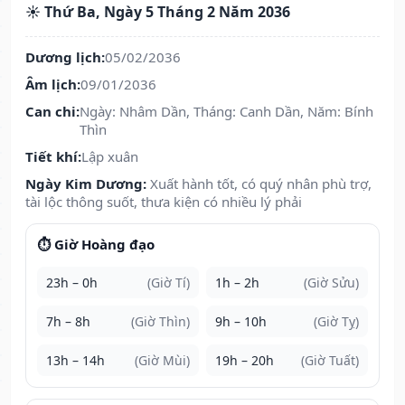
☀️ Thứ Ba, Ngày 5 Tháng 2 Năm 2036
Dương lịch:
05/02/2036
Âm lịch:
09/01/2036
Can chi:
Ngày: Nhâm Dần, Tháng: Canh Dần, Năm: Bính
Thìn
Tiết khí:
Lập xuân
Ngày Kim Dương:
Xuất hành tốt, có quý nhân phù trợ,
tài lộc thông suốt, thưa kiện có nhiều lý phải
⏱️ Giờ Hoàng đạo
23h – 0h
(Giờ Tí)
1h – 2h
(Giờ Sửu)
7h – 8h
(Giờ Thìn)
9h – 10h
(Giờ Tỵ)
13h – 14h
(Giờ Mùi)
19h – 20h
(Giờ Tuất)