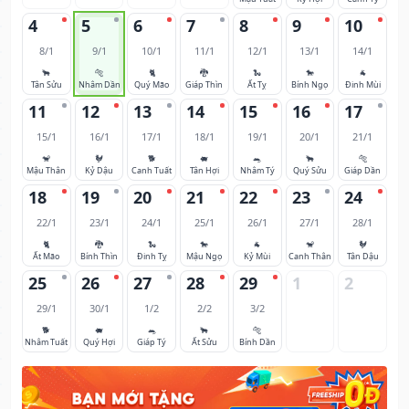
4
5
6
7
8
9
10
8/1
9/1
10/1
11/1
12/1
13/1
14/1
🐂
🐅
🐈
🐉
🐍
🐎
🐐
Tân Sửu
Nhâm Dần
Quý Mão
Giáp Thìn
Ất Tỵ
Bính Ngọ
Đinh Mùi
11
12
13
14
15
16
17
15/1
16/1
17/1
18/1
19/1
20/1
21/1
🐒
🐓
🐕
🐖
🐀
🐂
🐅
Mậu Thân
Kỷ Dậu
Canh Tuất
Tân Hợi
Nhâm Tý
Quý Sửu
Giáp Dần
18
19
20
21
22
23
24
22/1
23/1
24/1
25/1
26/1
27/1
28/1
🐈
🐉
🐍
🐎
🐐
🐒
🐓
Ất Mão
Bính Thìn
Đinh Tỵ
Mậu Ngọ
Kỷ Mùi
Canh Thân
Tân Dậu
25
26
27
28
29
1
2
29/1
30/1
1/2
2/2
3/2
🐕
🐖
🐀
🐂
🐅
Nhâm Tuất
Quý Hợi
Giáp Tý
Ất Sửu
Bính Dần