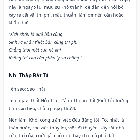
này là ngày xấu, mưu sự khó thành, dễ dẫn đến nội bộ
xảy ra cãi vã, thị phi, mâu thuẫn, làm ơn nên oán hoặc
khẩu thiệt.
“Xích Khẩu là quả bần cùng
Sinh ra khẩu thiệt bàn cùng thị phi
Chẳng thời mất của nó khi
Không thì chó cắn phân ly vợ chồng.”
Nhị Thập Bát Tú
Tên sao
: Sao Thất
Tên ngày
: Thất Hỏa Trư - Cảnh Thuần: Tốt (Kiết Tú) Tướng
tinh con heo, chủ trị ngày thứ 3.
Nên làm
: Khởi công trăm việc đều đặng tốt. Tốt nhất là
tháo nước, các việc thủy lợi, việc đi thuyền, xây cất nhà
cửa, trổ cửa, cưới gả, chôn cất hay chặt cỏ phá đất.