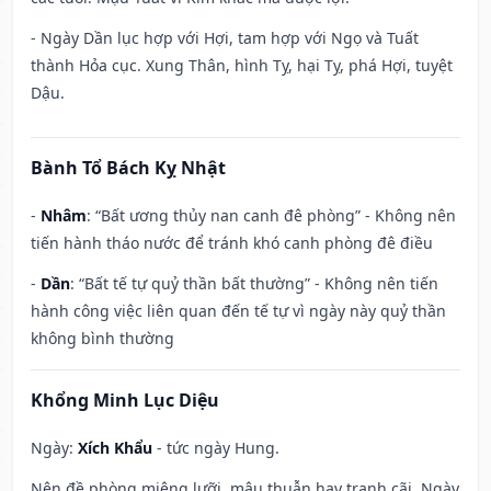
- Ngày Dần lục hợp với Hợi, tam hợp với Ngọ và Tuất
thành Hỏa cục. Xung Thân, hình Tỵ, hại Tỵ, phá Hợi, tuyệt
Dậu.
Bành Tổ Bách Kỵ Nhật
-
Nhâm
: “Bất ương thủy nan canh đê phòng” - Không nên
tiến hành tháo nước để tránh khó canh phòng đê điều
-
Dần
: “Bất tế tự quỷ thần bất thường” - Không nên tiến
hành công việc liên quan đến tế tự vì ngày này quỷ thần
không bình thường
Khổng Minh Lục Diệu
Ngày:
Xích Khẩu
- tức ngày Hung.
Nên đề phòng miệng lưỡi, mâu thuẫn hay tranh cãi. Ngày