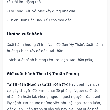
cầu tài lộc, động thổ.
- Lôi Công: Xấu với việc xây dựng nhà cửa.
- Thiên Hình Hắc Đạo: Xấu cho mọi việc.
Hướng xuất hành
Xuất hành hướng Chính Nam để đón 'Hỷ Thần'. Xuất hành
hướng Chính Tây để đón 'Tài Thần'.
Tránh xuất hành hướng Lên Trời gặp Hạc Thần (xấu)
Giờ xuất hành Theo Lý Thuần Phong
Từ 11h-13h (Ngọ) và từ 23h-01h (Tý)
Hay tranh luận, cãi
cọ, gây chuyện đói kém, phải đề phòng. Người ra đi tốt
nhất nên hoãn lại. Phòng người người nguyền rủa, tránh
lây bệnh. Nói chung những việc như hội họp, tranh luận,
việc quan,…nên tránh đi vào giờ này. Nếu bắt buộc phải