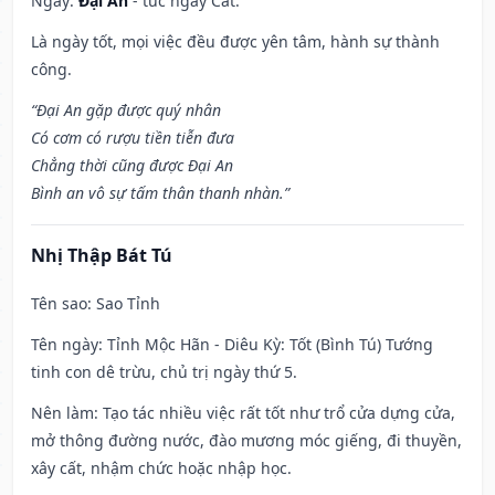
Ngày:
Đại An
- tức ngày Cát.
Là ngày tốt, mọi việc đều được yên tâm, hành sự thành
công.
“Đại An gặp được quý nhân
Có cơm có rượu tiền tiễn đưa
Chẳng thời cũng được Đại An
Bình an vô sự tấm thân thanh nhàn.”
Nhị Thập Bát Tú
Tên sao
: Sao Tỉnh
Tên ngày
: Tỉnh Mộc Hãn - Diêu Kỳ: Tốt (Bình Tú) Tướng
tinh con dê trừu, chủ trị ngày thứ 5.
Nên làm
: Tạo tác nhiều việc rất tốt như trổ cửa dựng cửa,
mở thông đường nước, đào mương móc giếng, đi thuyền,
xây cất, nhậm chức hoặc nhập học.