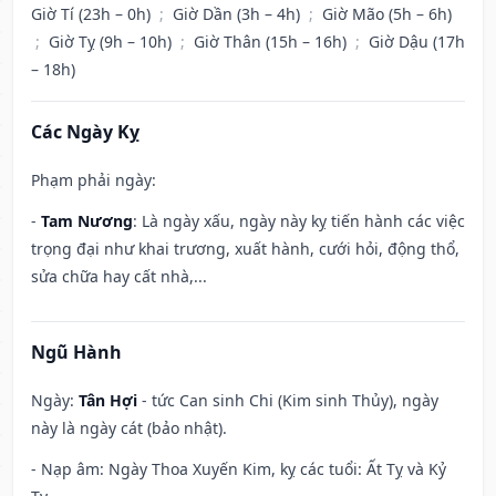
Giờ Tí (23h – 0h)
;
Giờ Dần (3h – 4h)
;
Giờ Mão (5h – 6h)
;
Giờ Tỵ (9h – 10h)
;
Giờ Thân (15h – 16h)
;
Giờ Dậu (17h
– 18h)
Các Ngày Kỵ
Phạm phải ngày:
-
Tam Nương
: Là ngày xấu, ngày này kỵ tiến hành các việc
trọng đại như khai trương, xuất hành, cưới hỏi, động thổ,
sửa chữa hay cất nhà,...
Ngũ Hành
Ngày:
Tân Hợi
- tức Can sinh Chi (Kim sinh Thủy), ngày
này là ngày cát (bảo nhật).
- Nạp âm: Ngày Thoa Xuyến Kim, kỵ các tuổi: Ất Tỵ và Kỷ