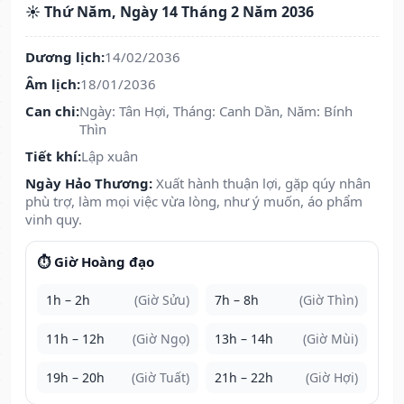
☀️ Thứ Năm, Ngày 14 Tháng 2 Năm 2036
Dương lịch:
14/02/2036
Âm lịch:
18/01/2036
Can chi:
Ngày: Tân Hợi, Tháng: Canh Dần, Năm: Bính
Thìn
Tiết khí:
Lập xuân
Ngày Hảo Thương:
Xuất hành thuận lợi, gặp qúy nhân
phù trợ, làm mọi việc vừa lòng, như ý muốn, áo phẩm
vinh quy.
⏱️ Giờ Hoàng đạo
1h – 2h
(Giờ Sửu)
7h – 8h
(Giờ Thìn)
11h – 12h
(Giờ Ngọ)
13h – 14h
(Giờ Mùi)
19h – 20h
(Giờ Tuất)
21h – 22h
(Giờ Hợi)