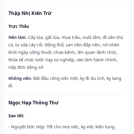
Thập Nhị Kiến Trừ
Trực Thâu
Nên làm
: Cấy lúa, gặt lúa, mua trâu, nuôi tằm, đi săn thú
cá, tu sửa cây cối. Động thổ, san nền đắp nền, nữ nhân
khởi ngày uống thuốc chưa bệnh, lên quan lãnh chức,
thừa kế chức tước hay sự nghiệp, vào làm hành chính,
nộp đơn dâng sớ.
Không nên
: Bắt đầu công việc mới, kỵ đi du lịch, kỵ tang
lễ.
Ngọc Hạp Thông Thư
Sao tốt
:
- Nguyệt Đức Hợp: Tốt cho mọi việc, kỵ việc kiện tụng.