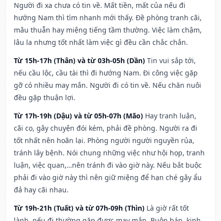
Người đi xa chưa có tin về. Mất tiền, mất của nếu đi
hướng Nam thì tìm nhanh mới thấy. Đề phòng tranh cãi,
mâu thuẫn hay miệng tiếng tầm thường. Việc làm chậm,
lâu la nhưng tốt nhất làm việc gì đều cần chắc chắn.
Từ 15h-17h (Thân) và từ 03h-05h (Dần)
Tin vui sắp tới,
nếu cầu lộc, cầu tài thì đi hướng Nam. Đi công việc gặp
gỡ có nhiều may mắn. Người đi có tin về. Nếu chăn nuôi
đều gặp thuận lợi.
Từ 17h-19h (Dậu) và từ 05h-07h (Mão)
Hay tranh luận,
cãi cọ, gây chuyện đói kém, phải đề phòng. Người ra đi
tốt nhất nên hoãn lại. Phòng người người nguyền rủa,
tránh lây bệnh. Nói chung những việc như hội họp, tranh
luận, việc quan,…nên tránh đi vào giờ này. Nếu bắt buộc
phải đi vào giờ này thì nên giữ miệng để hạn ché gây ẩu
đả hay cãi nhau.
Từ 19h-21h (Tuất) và từ 07h-09h (Thìn)
Là giờ rất tốt
lành, nếu đi thường gặp được may mắn. Buôn bán, kinh