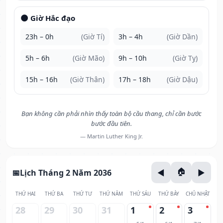
🌑 Giờ Hắc đạo
23h – 0h
(Giờ Tí)
3h – 4h
(Giờ Dần)
5h – 6h
(Giờ Mão)
9h – 10h
(Giờ Tỵ)
15h – 16h
(Giờ Thân)
17h – 18h
(Giờ Dậu)
Bạn không cần phải nhìn thấy toàn bộ cầu thang, chỉ cần bước
bước đầu tiên.
— Martin Luther King Jr.
Lịch Tháng 2 Năm 2036
THỨ HAI
THỨ BA
THỨ TƯ
THỨ NĂM
THỨ SÁU
THỨ BẢY
CHỦ NHẬT
28
29
30
31
1
2
3