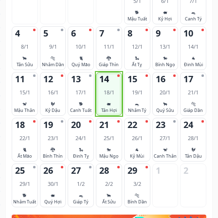
5/1
6/1
7/1
🐕
🐖
🐀
Mậu Tuất
Kỷ Hợi
Canh Tý
4
5
6
7
8
9
10
8/1
9/1
10/1
11/1
12/1
13/1
14/1
🐂
🐅
🐈
🐉
🐍
🐎
🐐
Tân Sửu
Nhâm Dần
Quý Mão
Giáp Thìn
Ất Tỵ
Bính Ngọ
Đinh Mùi
11
12
13
14
15
16
17
15/1
16/1
17/1
18/1
19/1
20/1
21/1
🐒
🐓
🐕
🐖
🐀
🐂
🐅
Mậu Thân
Kỷ Dậu
Canh Tuất
Tân Hợi
Nhâm Tý
Quý Sửu
Giáp Dần
18
19
20
21
22
23
24
22/1
23/1
24/1
25/1
26/1
27/1
28/1
🐈
🐉
🐍
🐎
🐐
🐒
🐓
Ất Mão
Bính Thìn
Đinh Tỵ
Mậu Ngọ
Kỷ Mùi
Canh Thân
Tân Dậu
25
26
27
28
29
1
2
29/1
30/1
1/2
2/2
3/2
🐕
🐖
🐀
🐂
🐅
Nhâm Tuất
Quý Hợi
Giáp Tý
Ất Sửu
Bính Dần