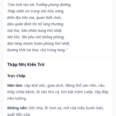
“Can tinh tạo tác Trưởng phòng đường,
Thập nhật chi trung chủ hữu ương,
Điền địa tiêu ma, quan thất chức,
Đầu quân định thị hổ lang thương.
Giá thú, hôn nhân dụng thử nhật,
Nhi tôn, Tân phụ chủ không phòng,
Mai táng nhược hoàn phùng thử nhật,
Đương thời tai họa, chủ trùng tang.”
Thập Nhị Kiến Trừ
Trực Chấp
Nên làm
: Lập khế ước, giao dịch, động thổ san nền, cầu
thầy chữa bệnh, đi săn thú cá, tìm bắt trộm cướp. Xây đắp
nền-tường.
Không nên
: Dời nhà, đi chơi xa, mở cửa hiệu buôn bán,
xuất tiền của.