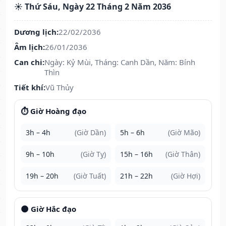
☀️ Thứ Sáu, Ngày 22 Tháng 2 Năm 2036
Dương lịch:
22/02/2036
Âm lịch:
26/01/2036
Can chi:
Ngày: Kỷ Mùi, Tháng: Canh Dần, Năm: Bính
Thìn
Tiết khí:
Vũ Thủy
⏱️ Giờ Hoàng đạo
3h – 4h
(Giờ Dần)
5h – 6h
(Giờ Mão)
9h – 10h
(Giờ Tỵ)
15h – 16h
(Giờ Thân)
19h – 20h
(Giờ Tuất)
21h – 22h
(Giờ Hợi)
🌑 Giờ Hắc đạo