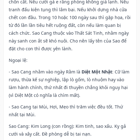
chôn cất. Nếu cưới gả e rằng phòng không giá lạnh. Nếu
tranh đấu kiện tụng thì lâm bại. Nếu khởi dựng nhà cửa
chết con đầu. Trong 10 hoặc 100 ngày sau thì gặp họa, rồi
từ đó lần lần tiêu hết ruộng đất, còn nếu làm quan bị
cách chức. Sao Cang thuộc vào Thất Sát Tinh, nhằm ngày
này sanh con ắt sẽ khó nuôi. Cho nên lấy tên của Sao để
đặt cho con thì được yên lành.
Ngoại lệ
:
- Sao Cang nhằm vào ngày Rằm là
Diệt Một Nhật
: Cữ làm
rượu, thừa kế sự nghiệp, lập lò gốm, lò nhuộm hay vào
làm hành chính, thứ nhất đi thuyền chẳng khỏi nguy hại
(vì Diệt Một có nghĩa là chìm mất).
- Sao Cang tại Mùi, Hợi, Mẹo thì trăm việc đều tốt. Thứ
nhất tại Mùi.
Sao Cang: Kim Long (con rồng): Kim tinh, sao xấu. Kỵ gả
cưới và xây cất. Đề phòng dễ bị tai nạn.