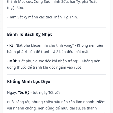
thành Mộc cục. Xung Sửu, hình Sửu, hại Tý, phá Tuất,
tuyệt Sửu.
- Tam Sát kỵ mệnh các tuổi Thân, Tý, Thìn.
Bành Tổ Bách Kỵ Nhật
-
Kỷ
: “Bất phá khoán nhị chủ tịnh vong” - Không nên tiến
hành phá khoán để tránh cả 2 bên đều mất mát
-
Mùi
: “Bất phục dược độc khí nhập tràng” - Không nên
uống thuốc để tránh khí độc ngấm vào ruột
Khổng Minh Lục Diệu
Ngày:
Tốc Hỷ
- tức ngày Tốt vừa.
Buổi sáng tốt, nhưng chiều xấu nên cần làm nhanh. Niềm
vui nhanh chóng, nên dùng để mưu đại sự, sẽ thành