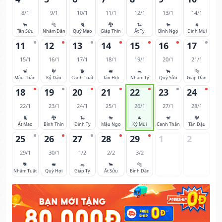
8/1
9/1
10/1
11/1
12/1
13/1
14/1
🐂
🐅
🐈
🐉
🐍
🐎
🐐
Tân Sửu
Nhâm Dần
Quý Mão
Giáp Thìn
Ất Tỵ
Bính Ngọ
Đinh Mùi
11
12
13
14
15
16
17
15/1
16/1
17/1
18/1
19/1
20/1
21/1
🐒
🐓
🐕
🐖
🐀
🐂
🐅
Mậu Thân
Kỷ Dậu
Canh Tuất
Tân Hợi
Nhâm Tý
Quý Sửu
Giáp Dần
18
19
20
21
22
23
24
22/1
23/1
24/1
25/1
26/1
27/1
28/1
🐈
🐉
🐍
🐎
🐐
🐒
🐓
Ất Mão
Bính Thìn
Đinh Tỵ
Mậu Ngọ
Kỷ Mùi
Canh Thân
Tân Dậu
25
26
27
28
29
1
2
29/1
30/1
1/2
2/2
3/2
🐕
🐖
🐀
🐂
🐅
Nhâm Tuất
Quý Hợi
Giáp Tý
Ất Sửu
Bính Dần