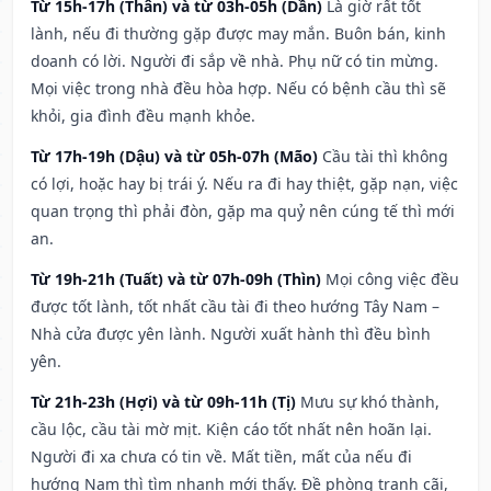
Từ 15h-17h (Thân) và từ 03h-05h (Dần)
Là giờ rất tốt
lành, nếu đi thường gặp được may mắn. Buôn bán, kinh
doanh có lời. Người đi sắp về nhà. Phụ nữ có tin mừng.
Mọi việc trong nhà đều hòa hợp. Nếu có bệnh cầu thì sẽ
khỏi, gia đình đều mạnh khỏe.
Từ 17h-19h (Dậu) và từ 05h-07h (Mão)
Cầu tài thì không
có lợi, hoặc hay bị trái ý. Nếu ra đi hay thiệt, gặp nạn, việc
quan trọng thì phải đòn, gặp ma quỷ nên cúng tế thì mới
an.
Từ 19h-21h (Tuất) và từ 07h-09h (Thìn)
Mọi công việc đều
được tốt lành, tốt nhất cầu tài đi theo hướng Tây Nam –
Nhà cửa được yên lành. Người xuất hành thì đều bình
yên.
Từ 21h-23h (Hợi) và từ 09h-11h (Tị)
Mưu sự khó thành,
cầu lộc, cầu tài mờ mịt. Kiện cáo tốt nhất nên hoãn lại.
Người đi xa chưa có tin về. Mất tiền, mất của nếu đi
hướng Nam thì tìm nhanh mới thấy. Đề phòng tranh cãi,