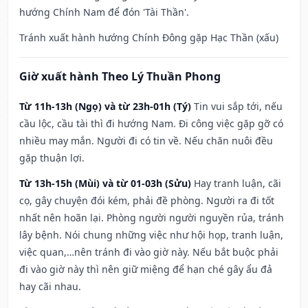
hướng Chính Nam để đón 'Tài Thần'.
Tránh xuất hành hướng Chính Đông gặp Hạc Thần (xấu)
Giờ xuất hành Theo Lý Thuần Phong
Từ 11h-13h (Ngọ) và từ 23h-01h (Tý)
Tin vui sắp tới, nếu
cầu lộc, cầu tài thì đi hướng Nam. Đi công việc gặp gỡ có
nhiều may mắn. Người đi có tin về. Nếu chăn nuôi đều
gặp thuận lợi.
Từ 13h-15h (Mùi) và từ 01-03h (Sửu)
Hay tranh luận, cãi
cọ, gây chuyện đói kém, phải đề phòng. Người ra đi tốt
nhất nên hoãn lại. Phòng người người nguyền rủa, tránh
lây bệnh. Nói chung những việc như hội họp, tranh luận,
việc quan,…nên tránh đi vào giờ này. Nếu bắt buộc phải
đi vào giờ này thì nên giữ miệng để hạn ché gây ẩu đả
hay cãi nhau.