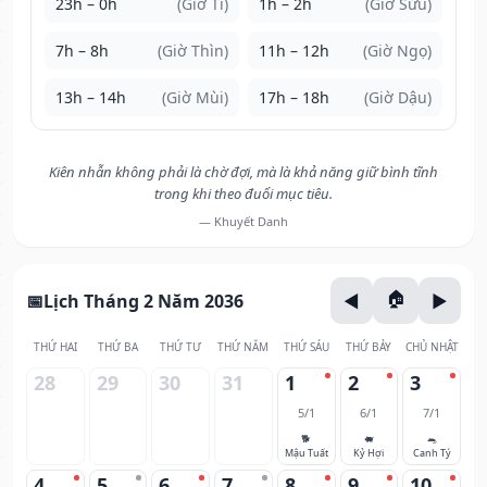
23h – 0h
(Giờ Tí)
1h – 2h
(Giờ Sửu)
7h – 8h
(Giờ Thìn)
11h – 12h
(Giờ Ngọ)
13h – 14h
(Giờ Mùi)
17h – 18h
(Giờ Dậu)
Kiên nhẫn không phải là chờ đợi, mà là khả năng giữ bình tĩnh
trong khi theo đuổi mục tiêu.
— Khuyết Danh
Lịch Tháng 2 Năm 2036
THỨ HAI
THỨ BA
THỨ TƯ
THỨ NĂM
THỨ SÁU
THỨ BẢY
CHỦ NHẬT
28
29
30
31
1
2
3
5/1
6/1
7/1
🐕
🐖
🐀
Mậu Tuất
Kỷ Hợi
Canh Tý
4
5
6
7
8
9
10