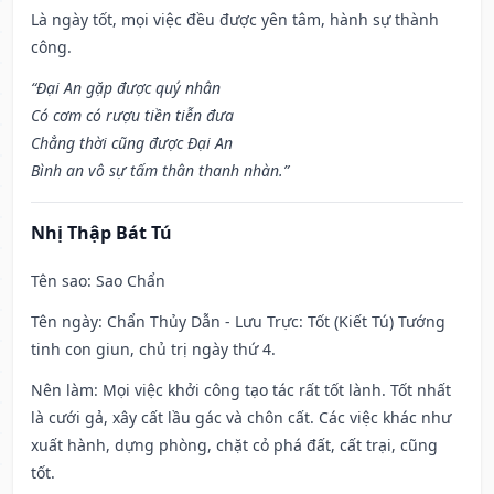
Là ngày tốt, mọi việc đều được yên tâm, hành sự thành
công.
“Đại An gặp được quý nhân
Có cơm có rượu tiền tiễn đưa
Chẳng thời cũng được Đại An
Bình an vô sự tấm thân thanh nhàn.”
Nhị Thập Bát Tú
Tên sao
: Sao Chẩn
Tên ngày
: Chẩn Thủy Dẫn - Lưu Trực: Tốt (Kiết Tú) Tướng
tinh con giun, chủ trị ngày thứ 4.
Nên làm
: Mọi việc khởi công tạo tác rất tốt lành. Tốt nhất
là cưới gả, xây cất lầu gác và chôn cất. Các việc khác như
xuất hành, dựng phòng, chặt cỏ phá đất, cất trại, cũng
tốt.