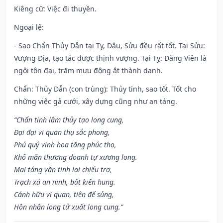
Kiêng cữ
: Việc đi thuyền.
Ngoại lệ
:
- Sao Chẩn Thủy Dẫn tại Tỵ, Dậu, Sửu đều rất tốt. Tại Sửu:
Vượng Địa, tạo tác được thịnh vượng. Tại Tỵ: Đăng Viên là
ngôi tôn đại, trăm mưu động ắt thành danh.
Chẩn: Thủy Dẫn (con trùng): Thủy tinh, sao tốt. Tốt cho
những việc gả cưới, xây dựng cũng như an táng.
“Chẩn tinh lâm thủy tạo long cung,
Đại đại vi quan thụ sắc phong,
Phú quý vinh hoa tăng phúc thọ,
Khố mãn thương doanh tự xương long.
Mai táng văn tinh lai chiếu trợ,
Trạch xá an ninh, bất kiến hung.
Cánh hữu vi quan, tiên đế sủng,
Hôn nhân long tử xuất long cung.”