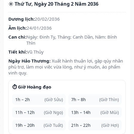
☀️ Thứ Tư, Ngày 20 Tháng 2 Năm 2036
Dương lịch:
20/02/2036
Âm lịch:
24/01/2036
Can chi:
Ngày: Đinh Tỵ, Tháng: Canh Dần, Năm: Bính
Thìn
Tiết khí:
Vũ Thủy
Ngày Hảo Thương:
Xuất hành thuận lợi, gặp qúy nhân
phù trợ, làm mọi việc vừa lòng, như ý muốn, áo phẩm
vinh quy.
⏱️ Giờ Hoàng đạo
1h – 2h
(Giờ Sửu)
7h – 8h
(Giờ Thìn)
11h – 12h
(Giờ Ngọ)
13h – 14h
(Giờ Mùi)
19h – 20h
(Giờ Tuất)
21h – 22h
(Giờ Hợi)