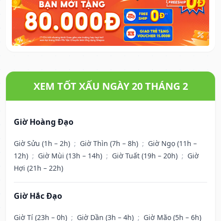
XEM TỐT XẤU NGÀY 20 THÁNG 2
Giờ Hoàng Đạo
Giờ Sửu (1h – 2h)
;
Giờ Thìn (7h – 8h)
;
Giờ Ngọ (11h –
12h)
;
Giờ Mùi (13h – 14h)
;
Giờ Tuất (19h – 20h)
;
Giờ
Hợi (21h – 22h)
Giờ Hắc Đạo
Giờ Tí (23h – 0h)
;
Giờ Dần (3h – 4h)
;
Giờ Mão (5h – 6h)