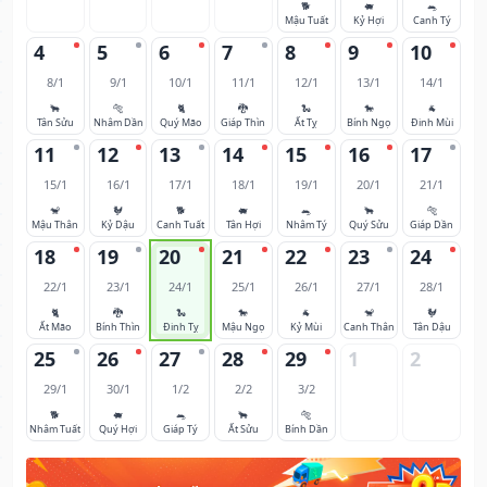
🐕
🐖
🐀
Mậu Tuất
Kỷ Hợi
Canh Tý
4
5
6
7
8
9
10
8/1
9/1
10/1
11/1
12/1
13/1
14/1
🐂
🐅
🐈
🐉
🐍
🐎
🐐
Tân Sửu
Nhâm Dần
Quý Mão
Giáp Thìn
Ất Tỵ
Bính Ngọ
Đinh Mùi
11
12
13
14
15
16
17
15/1
16/1
17/1
18/1
19/1
20/1
21/1
🐒
🐓
🐕
🐖
🐀
🐂
🐅
Mậu Thân
Kỷ Dậu
Canh Tuất
Tân Hợi
Nhâm Tý
Quý Sửu
Giáp Dần
18
19
20
21
22
23
24
22/1
23/1
24/1
25/1
26/1
27/1
28/1
🐈
🐉
🐍
🐎
🐐
🐒
🐓
Ất Mão
Bính Thìn
Đinh Tỵ
Mậu Ngọ
Kỷ Mùi
Canh Thân
Tân Dậu
25
26
27
28
29
1
2
29/1
30/1
1/2
2/2
3/2
🐕
🐖
🐀
🐂
🐅
Nhâm Tuất
Quý Hợi
Giáp Tý
Ất Sửu
Bính Dần