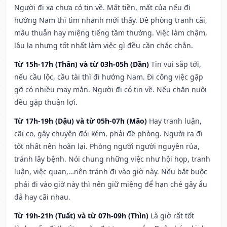
Người đi xa chưa có tin về. Mất tiền, mất của nếu đi
hướng Nam thì tìm nhanh mới thấy. Đề phòng tranh cãi,
mâu thuẫn hay miệng tiếng tầm thường. Việc làm chậm,
lâu la nhưng tốt nhất làm việc gì đều cần chắc chắn.
Từ 15h-17h (Thân) và từ 03h-05h (Dần)
Tin vui sắp tới,
nếu cầu lộc, cầu tài thì đi hướng Nam. Đi công việc gặp
gỡ có nhiều may mắn. Người đi có tin về. Nếu chăn nuôi
đều gặp thuận lợi.
Từ 17h-19h (Dậu) và từ 05h-07h (Mão)
Hay tranh luận,
cãi cọ, gây chuyện đói kém, phải đề phòng. Người ra đi
tốt nhất nên hoãn lại. Phòng người người nguyền rủa,
tránh lây bệnh. Nói chung những việc như hội họp, tranh
luận, việc quan,…nên tránh đi vào giờ này. Nếu bắt buộc
phải đi vào giờ này thì nên giữ miệng để hạn ché gây ẩu
đả hay cãi nhau.
Từ 19h-21h (Tuất) và từ 07h-09h (Thìn)
Là giờ rất tốt