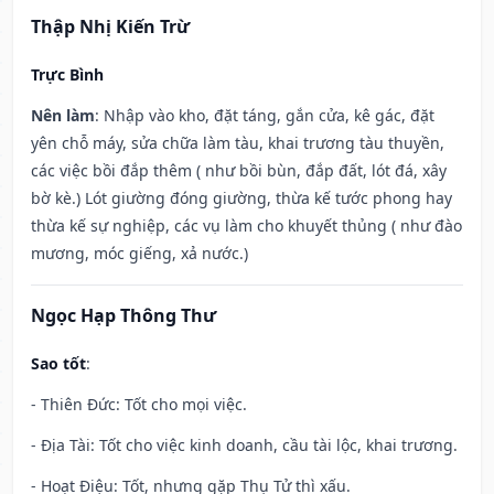
Thập Nhị Kiến Trừ
Trực Bình
Nên làm
: Nhập vào kho, đặt táng, gắn cửa, kê gác, đặt
yên chỗ máy, sửa chữa làm tàu, khai trương tàu thuyền,
các việc bồi đắp thêm ( như bồi bùn, đắp đất, lót đá, xây
bờ kè.) Lót giường đóng giường, thừa kế tước phong hay
thừa kế sự nghiệp, các vụ làm cho khuyết thủng ( như đào
mương, móc giếng, xả nước.)
Ngọc Hạp Thông Thư
Sao tốt
:
- Thiên Đức: Tốt cho mọi việc.
- Địa Tài: Tốt cho việc kinh doanh, cầu tài lộc, khai trương.
- Hoạt Điệu: Tốt, nhưng gặp Thụ Tử thì xấu.