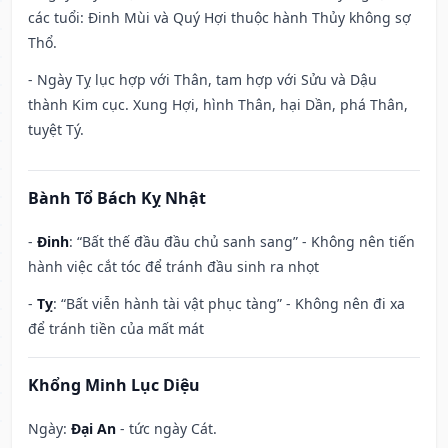
các tuổi: Đinh Mùi và Quý Hợi thuộc hành Thủy không sợ
Thổ.
- Ngày Tỵ lục hợp với Thân, tam hợp với Sửu và Dậu
thành Kim cục. Xung Hợi, hình Thân, hại Dần, phá Thân,
tuyệt Tý.
Bành Tổ Bách Kỵ Nhật
-
Đinh
: “Bất thế đầu đầu chủ sanh sang” - Không nên tiến
hành việc cắt tóc để tránh đầu sinh ra nhọt
-
Tỵ
: “Bất viễn hành tài vật phục tàng” - Không nên đi xa
để tránh tiền của mất mát
Khổng Minh Lục Diệu
Ngày:
Đại An
- tức ngày Cát.