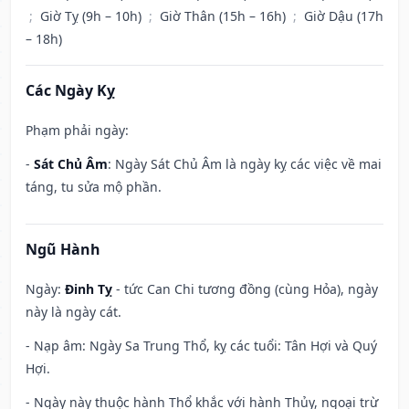
;
Giờ Tỵ (9h – 10h)
;
Giờ Thân (15h – 16h)
;
Giờ Dậu (17h
– 18h)
Các Ngày Kỵ
Phạm phải ngày:
-
Sát Chủ Âm
: Ngày Sát Chủ Âm là ngày kỵ các việc về mai
táng, tu sửa mộ phần.
Ngũ Hành
Ngày:
Đinh Tỵ
- tức Can Chi tương đồng (cùng Hỏa), ngày
này là ngày cát.
- Nạp âm: Ngày Sa Trung Thổ, kỵ các tuổi: Tân Hợi và Quý
Hợi.
- Ngày này thuộc hành Thổ khắc với hành Thủy, ngoại trừ