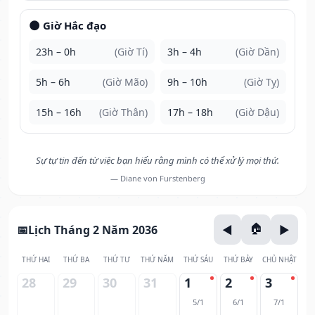
🌑 Giờ Hắc đạo
23h – 0h
(Giờ Tí)
3h – 4h
(Giờ Dần)
5h – 6h
(Giờ Mão)
9h – 10h
(Giờ Tỵ)
15h – 16h
(Giờ Thân)
17h – 18h
(Giờ Dậu)
Sự tự tin đến từ việc bạn hiểu rằng mình có thể xử lý mọi thứ.
— Diane von Furstenberg
Lịch Tháng 2 Năm 2036
THỨ HAI
THỨ BA
THỨ TƯ
THỨ NĂM
THỨ SÁU
THỨ BẢY
CHỦ NHẬT
28
29
30
31
1
2
3
5/1
6/1
7/1