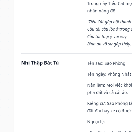
Trong này Tiểu Cát mọi
nhân nâng đỡ.
“Tiểu Cát gặp hội thanh
Cầu tài cầu lộc ở trong
Cầu tài toại ý vui vầy
Bình an vô sự gặp thầy,
Nhị Thập Bát Tú
Tên sao
: Sao Phòng
Tên ngày
: Phòng Nhật 
Nên làm
: Mọi việc khở
phá đất và cả cắt áo.
Kiêng cữ
: Sao Phòng l
đất đai hay xe cộ đượ
Ngoại lệ
: