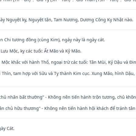
 Nguyệt kỵ, Nguyệt tận, Tam Nương, Dương Công Kỵ Nhật nào.
an Chi tương đồng (cùng Kim), ngày này là ngày cát.
Lựu Mộc, kỵ các tuổi: Ất Mão và Kỷ Mão.
 Mộc khắc với hành Thổ, ngoại trừ các tuổi: Tân Mùi, Kỷ Dậu và Đ
 Thìn, tam hợp với Sửu và Tỵ thành Kim cục. Xung Mão, hình Dậu, h
 chủ nhân bất thường” - Không nên tiến hành trộn tương, chủ kh
 tân chủ hữu thương” - Không nên tiến hành hội khách để tránh tân
gày Cát.