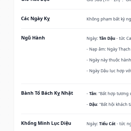
Các Ngày Kỵ
Không phạm bất kỳ ngày
Ngũ Hành
Ngày:
Tân Dậu
- tức C
- Nạp âm: Ngày Thạch 
- Ngày này thuộc hành
- Ngày Dậu lục hợp với
Bành Tổ Bách Kỵ Nhật
-
Tân
: “Bất hợp tương
-
Dậu
: “Bất hội khách
Khổng Minh Lục Diệu
Ngày:
Tiểu Cát
- tức n