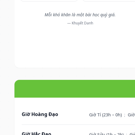
Mỗi khó khăn là một bài học quý giá.
— Khuyết Danh
Giờ Hoàng Đạo
Giờ Tí (23h – 0h)
;
Giờ
Giờ Hắc Đạo
Giờ Sửu (1h – 2h)
;
Gi