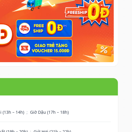
i (13h – 14h)
;
Giờ Dậu (17h – 18h)
uất (19h – 20h)
;
Giờ Hợi (21h – 22h)