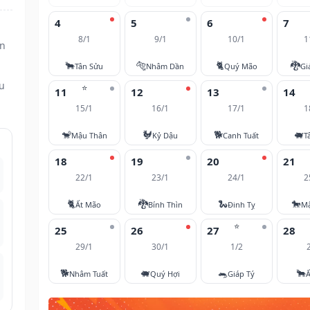
4
5
6
7
8/1
9/1
10/1
1
ìn
🐂
🐅
🐈
🐉
Tân Sửu
Nhâm Dần
Quý Mão
Gi
ều
⭐
11
12
13
14
15/1
16/1
17/1
1
🐒
🐓
🐕
🐖
Mậu Thân
Kỷ Dậu
Canh Tuất
T
18
19
20
21
22/1
23/1
24/1
2
🐈
🐉
🐍
🐎
Ất Mão
Bính Thìn
Đinh Tỵ
M
⭐
25
26
27
28
29/1
30/1
1/2
🐕
🐖
🐀
🐂
Nhâm Tuất
Quý Hợi
Giáp Tý
Ấ