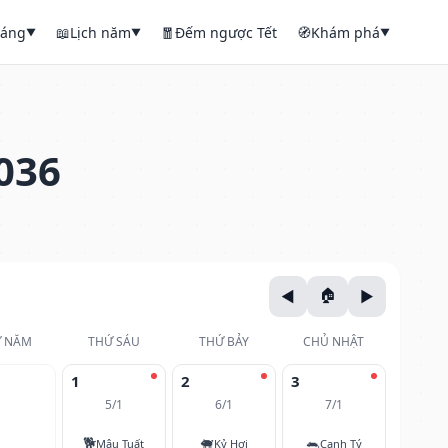
háng
📖
Lịch năm
🧧
Đếm ngược Tết
🧭
Khám phá
▼
▼
▼
036
 NĂM
THỨ SÁU
THỨ BẢY
CHỦ NHẬT
1
2
3
5/1
6/1
7/1
🐕
🐖
🐀
Mậu Tuất
Kỷ Hợi
Canh Tý