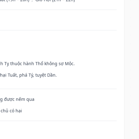
inh Tỵ thuộc hành Thổ không sợ Mộc.
ại Tuất, phá Tý, tuyệt Dần.
ông được nếm qua
 chủ có hại