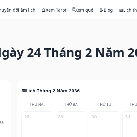
🃏
huyển đổi âm lịch
🔮
Xem Tarot
Xem quẻ
📝
Blog
📅
Lịch t
gày 24 Tháng 2 Năm 2
Lịch Tháng 2 Năm 2036
THỨ HAI
THỨ BA
THỨ TƯ
THỨ
28
29
30
31
36