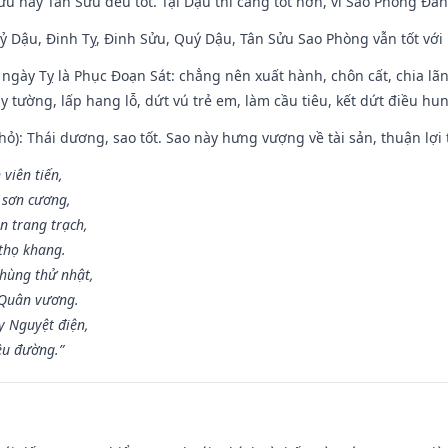
ửu hay Tân Sửu đều tốt. Tại Dậu thì càng tốt hơn, vì Sao Phòng Đăn
Kỷ Dậu, Đinh Tỵ, Đinh Sửu, Quý Dậu, Tân Sửu Sao Phòng vẫn tốt với mọ
ngày Tỵ là Phục Đoạn Sát: chẳng nên xuất hành, chôn cất, chia lãn
 tường, lấp hang lỗ, dứt vú trẻ em, làm cầu tiêu, kết dứt điều hun
ỏ): Thái dương, sao tốt. Sao này hưng vượng về tài sản, thuận lợi 
 viên tiến,
 sơn cương,
n trang trạch,
thọ khang.
hùng thử nhật,
 Quân vương.
y Nguyệt điện,
ều đường.”