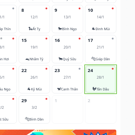
8
9
10
1/1
12/1
13/1
14/1
🐍
🐎
🐐
áp Thìn
Ất Tỵ
Bính Ngọ
Đinh Mùi
⭐
15
16
17
8/1
19/1
20/1
21/1
🐀
🐂
🐅
ân Hợi
Nhâm Tý
Quý Sửu
Giáp Dần
22
23
24
5/1
26/1
27/1
28/1
🐐
🐒
🐓
ậu Ngọ
Kỷ Mùi
Canh Thân
Tân Dậu
29
1
2
2/2
3/2
🐅
t Sửu
Bính Dần