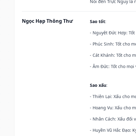
Nói đến Trực Nguy là 
Ngọc Hạp Thông Thư
Sao tốt
:
- Nguyệt Đức Hợp: Tốt 
- Phúc Sinh: Tốt cho mọ
- Cát Khánh: Tốt cho mọ
- Âm Đức: Tốt cho mọi 
Sao xấu
:
- Thiên Lại: Xấu cho mọ
- Hoang Vu: Xấu cho m
- Nhân Cách: Xấu đối vớ
- Huyền Vũ Hắc Đạo: Kỵ