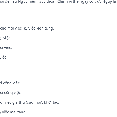
nói đến sự Nguy hiểm, suy thoái. Chính vì thế ngày có trực Nguy l
cho mọi việc, kỵ việc kiện tụng.
i việc.
i việc.
việc.
i công việc.
ọi công việc.
i việc giá thú (cưới hỏi), khởi tạo.
 việc mai táng.