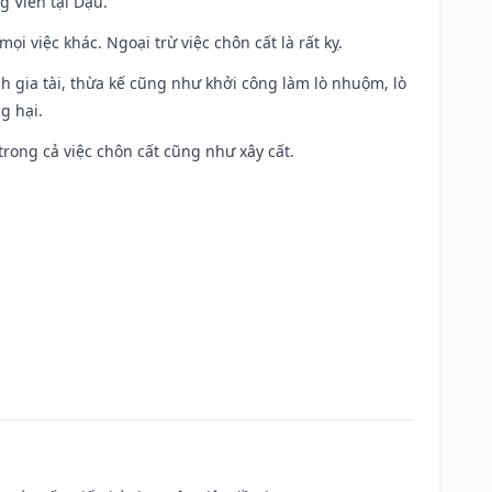
g Viên tại Dậu.
i việc khác. Ngoại trừ việc chôn cất là rất kỵ.
h gia tài, thừa kế cũng như khởi công làm lò nhuộm, lò
g hại.
trong cả việc chôn cất cũng như xây cất.