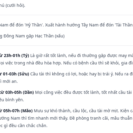
hú (cưới hỏi).
am để đón 'Hỷ Thần'. Xuất hành hướng Tây Nam để đón 'Tài Thần'
g Đông Nam gặp Hạc Thần (xấu)
ừ 23h-01h (Tý)
Là giờ rất tốt lành, nếu đi thường gặp được may mắ
ọi việc trong nhà đều hòa hợp. Nếu có bệnh cầu thì sẽ khỏi, gia 
ừ 01-03h (Sửu)
Cầu tài thì không có lợi, hoặc hay bị trái ý. Nếu ra 
ì mới an.
từ 03h-05h (Dần)
Mọi công việc đều được tốt lành, tốt nhất cầu t
ều bình yên.
từ 05h-07h (Mão)
Mưu sự khó thành, cầu lộc, cầu tài mờ mịt. Kiện c
hướng Nam thì tìm nhanh mới thấy. Đề phòng tranh cãi, mâu thuẫn
ệc gì đều cần chắc chắn.