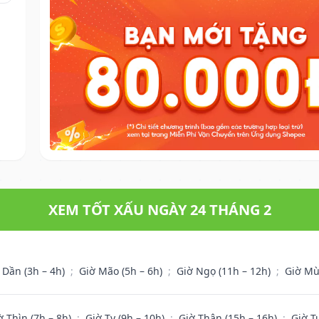
XEM TỐT XẤU NGÀY 24 THÁNG 2
 Dần (3h – 4h)
;
Giờ Mão (5h – 6h)
;
Giờ Ngọ (11h – 12h)
;
Giờ Mù
ờ Thìn (7h – 8h)
;
Giờ Tỵ (9h – 10h)
;
Giờ Thân (15h – 16h)
;
Giờ T