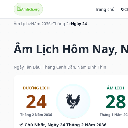
🗓️
Trang chủ
🔄
C
Amlich.org
Âm Lịch
>
Năm 2036
>
Tháng 2
>
Ngày 24
Âm Lịch Hôm Nay, N
Ngày Tân Dậu, Tháng Canh Dần, Năm Bính Thìn
DƯƠNG LỊCH
ÂM LỊCH
24
28
🐓
Tháng 2 Năm 2036
Tháng 1 Năm 20
☀️ Chủ Nhật, Ngày 24 Tháng 2 Năm 2036