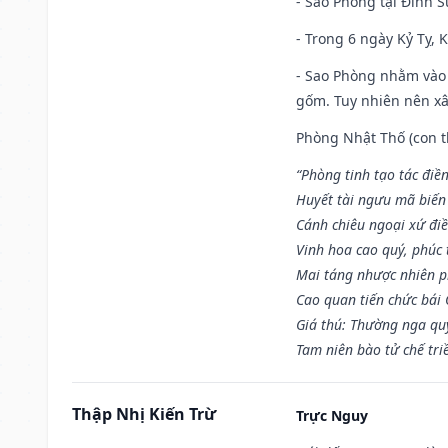
- Sao Phòng tại Đinh S
- Trong 6 ngày Kỷ Tỵ, 
- Sao Phòng nhằm vào 
gốm. Tuy nhiên nên xây
Phòng Nhật Thố (con th
“Phòng tinh tạo tác điền
Huyết tài ngưu mã biến
Cánh chiêu ngoại xứ điề
Vinh hoa cao quý, phúc 
Mai táng nhược nhiên p
Cao quan tiến chức bái
Giá thú: Thường nga qu
Tam niên bào tử chế tri
Thập Nhị Kiến Trừ
Trực Nguy