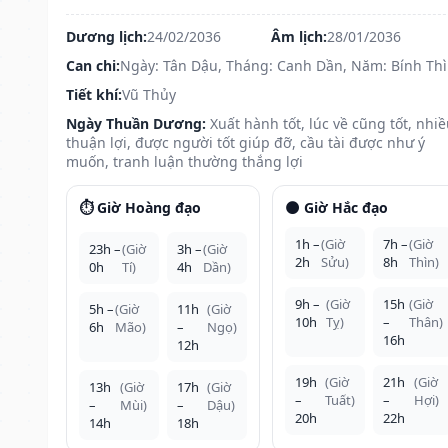
Dương lịch:
24/02/2036
Âm lịch:
28/01/2036
Can chi:
Ngày: Tân Dậu, Tháng: Canh Dần, Năm: Bính Th
Tiết khí:
Vũ Thủy
Ngày Thuần Dương:
Xuất hành tốt, lúc về cũng tốt, nhi
thuận lợi, được người tốt giúp đỡ, cầu tài được như ý
muốn, tranh luận thường thắng lợi
⏱️ Giờ Hoàng đạo
🌑 Giờ Hắc đạo
1h –
(Giờ
7h –
(Giờ
23h –
(Giờ
3h –
(Giờ
2h
Sửu)
8h
Thìn)
0h
Tí)
4h
Dần)
9h –
(Giờ
15h
(Giờ
5h –
(Giờ
11h
(Giờ
10h
Tỵ)
–
Thân)
6h
Mão)
–
Ngọ)
16h
12h
19h
(Giờ
21h
(Giờ
13h
(Giờ
17h
(Giờ
–
Tuất)
–
Hợi)
–
Mùi)
–
Dậu)
20h
22h
14h
18h