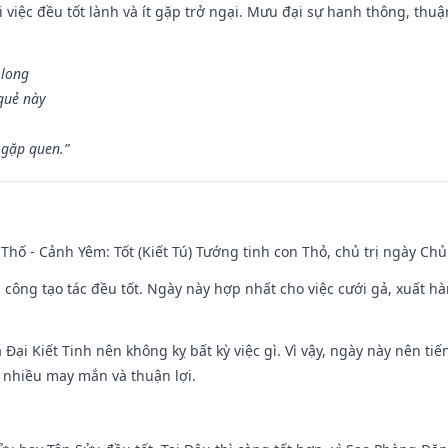
 việc đều tốt lành và ít gặp trở ngại. Mưu đại sự hanh thông, thuậ
 long
 quẻ này
 gặp quen.”
Thố - Cảnh Yêm: Tốt (Kiết Tú) Tướng tinh con Thỏ, chủ trị ngày Chủ
i công tạo tác đều tốt. Ngày này hợp nhất cho việc cưới gả, xuất h
à Đại Kiết Tinh nên không kỵ bất kỳ việc gì. Vì vậy, ngày này nên t
c nhiều may mắn và thuận lợi.